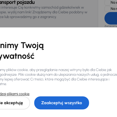
ansport pojazdu
Na 
li interesuje Cię konkretny samochód gdziekolwiek w
Na 
opie, wyślij nam link! Znajdziemy dla Ciebie podobny w
sce lub sprowadzimy go z zagranicy.
Zwracamy u
zagwaranto
874/15, Či
osobowe z
nimy Twoją
ywatność
y plików cookie, aby przeglądanie naszej witryny było dla Ciebie jak
odniejsze. Pliki cookie służą nam do ulepszania naszych usług, a jednocz
 lepiej oferować Ci treści, które mogą być dla Ciebie interesujące i
atne.
Ciebie
zaj plikami cookie
ie akceptuję
Zaakceptuj wszystko
my dla Ciebie
do 400 pojazdów
każdego dnia.