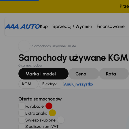
Prze
Szukam:
KGM
Elektryk
Anuluj wszystko
Kup
Sprzedaj / Wymień
Finansowanie
Samochody używane
KGM
Samochody używane KGM, 
0 samochodów
Marka i model
Cena
Rata
KGM
Elektryk
Anuluj wszystko
Oferta samochodów
Po rabacie
Extra zniżka
Świeżo skupione
Z odliczeniem VAT