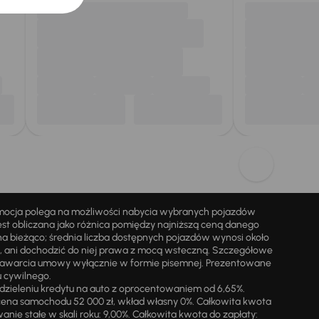
omocja polega na możliwości nabycia wybranych pojazdów
st obliczana jako różnica pomiędzy najniższą ceną danego
na bieżąco; średnia liczba dostępnych pojazdów wynosi około
i, ani dochodzić do niej prawa z mocą wsteczną. Szczegółowe
zawarcia umowy wyłącznie w formie pisemnej. Prezentowane
u cywilnego.
zieleniu kredytu na auto z oprocentowaniem od 6,65%.
cena samochodu 52 000 zł, wkład własny 0%. Całkowita kwota
ie stałe w skali roku: 9,00%. Całkowita kwota do zapłaty: