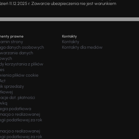
a dzień 11.12.2025 r. Zawarcie ubezpieczenia nie jest warunkiem
menty prawne
Kontakty
lamin strony
Kontakty
uga danych osobowych
Kontakty dla mediów
twarzanie danych
owych
y korzystania z plików
ies
wienia plików cookie
Act
ik sprzedaży
tkowej
acje dot. płatności
wką
tegia podatkowa
macja o realizowanej
egii podatkowej za rok
macja o realizowanej
egii podatkowej za rok