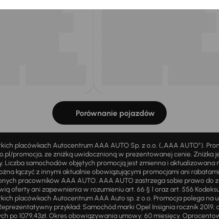
Porównanie pojazdów
stkich placówkach Autocentrum AAA AUTO Sp. z o.o. („AAA AUTO”). Pr
pl/promocja, ze zniżką uwidocznioną w prezentowanej cenie. Zniżka je
ży. Liczba samochodów objętych promocją jest zmienna i aktualizowana 
ożna łączyć z innymi aktualnie obowiązującymi promocjami ani rabatam
żnionych pracowników AAA AUTO. AAA AUTO zastrzega sobie prawo do 
ią oferty ani zapewnienia w rozumieniu art. 66 § 1 oraz art. 556 Kodeks
ich placówkach Autocentrum AAA Auto sp. z o.o. Promocja polega na ud
eprezentatywny przykład: Samochód marki Opel Insignia rocznik 2019, 
ch po 1079,43zł. Okres obowiązywania umowy: 60 miesięcy. Oprocentowan