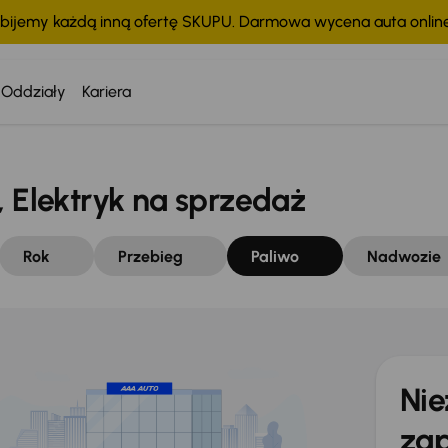
bijemy każdą inną ofertę SKUPU. Darmowa wycena auta onli
Oddziały
Kariera
Elektryk na sprzedaż
Rok
Przebieg
Paliwo
Nadwozie
Nie
zap