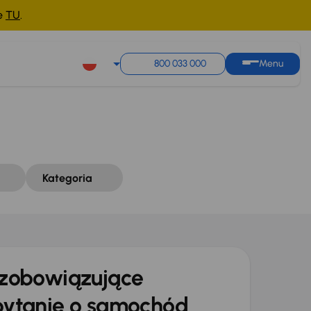
ne
TU
.
Sortuj według
Zapisz wyszukiwanie
800 033 000
Menu
Kategoria
zobowiązujące
ytanie o samochód