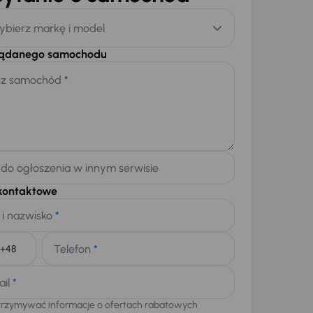
ybierz markę i model
żądanego samochodu
sz samochód
*
 do ogłoszenia w innym serwisie
kontaktowe
 i nazwisko
*
Telefon
*
+48
ail
*
trzymywać informacje o ofertach rabatowych