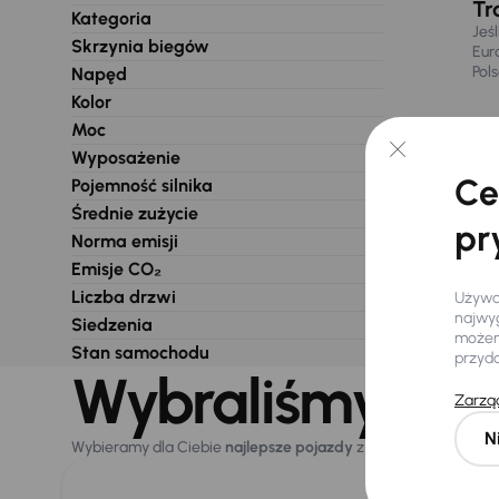
Tr
Kategoria
Jeś
Skrzynia biegów
Eur
Pol
Napęd
Kolor
Moc
Wyposażenie
Ce
Pojemność silnika
Średnie zużycie
pr
Norma emisji
Emisje CO₂
Liczba drzwi
Używam
najwyg
Siedzenia
możemy
Stan samochodu
przyd
Wybraliśmy dla 
Zarząd
N
Wybieramy dla Ciebie
najlepsze pojazdy
z naszej oferty. Kupi