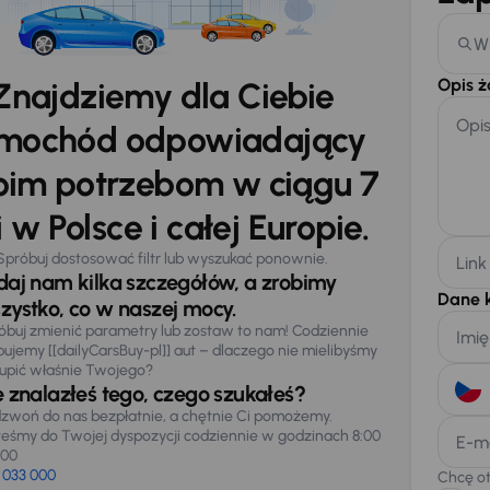
W
Opis 
Znajdziemy dla Ciebie
Opi
mochód odpowiadający
im potrzebom w ciągu 7
 w Polsce i całej Europie.
Spróbuj dostosować filtr lub wyszukać ponownie.
Link
daj nam kilka szczegółów, a zrobimy
Dane 
zystko, co w naszej mocy.
óbuj zmienić parametry lub zostaw to nam! Codziennie
Imię
pujemy [[dailyCarsBuy-pl]] aut – dlaczego nie mielibyśmy
upić właśnie Twojego?
e znalazłeś tego, czego szukałeś?
zwoń do nas bezpłatnie, a chętnie Ci pomożemy.
teśmy do Twojej dyspozycji codziennie w godzinach 8:00
E-m
:00
 033 000
Chcę o