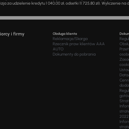
zja za udzielenie kredytu 1 040,00 zł, odsetki 11 725,80 zł). Wyliczenie n
orcy i firmy
Obsługa klienta
Doku
Reklamacje/Skarga
Regu
Rzecznik praw klientów AAA
Obsł
AUTO
Prze
Dokumenty do pobrania
osob
Zasad
cook
Usta
Data
Cenn
doda
Regul
gotó
Stra
Infor
strat
2022
Infor
strat