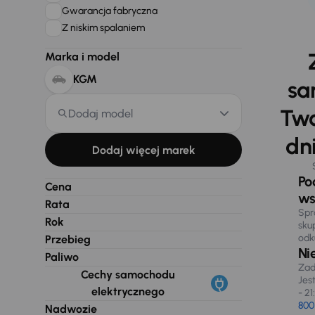
Gwarancja fabryczna
Z niskim spalaniem
Marka i model
KGM
sa
Two
Dodaj model
dni
Dodaj więcej marek
Po
Cena
ws
Rata
Spr
Rok
sku
odk
Przebieg
Ni
Paliwo
Zad
Cechy samochodu
Jes
elektrycznego
- 21
800
Nadwozie