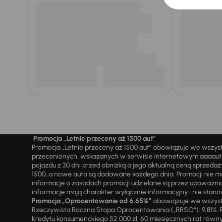
Promocja „Letnie przeceny aż 1500 aut”
Promocja „Letnie przeceny aż 1500 aut” obowiązuje we wszy
przecenionych, wskazanych w serwisie internetowym aaaauto.
pojazdu z 30 dni przed obniżką a jego aktualną ceną sprzeda
1500, a nowe auta są dodawane każdego dnia. Promocji nie m
informacje o zasadach promocji udzielane są przez upowa
informacje mają charakter wyłącznie informacyjny i nie stanow
Promocja „Oprocentowanie od 6,65%”
obowiązuje we wszystk
Rzeczywista Roczna Stopa Oprocentowania („RRSO“): 9,81%. R
kredytu konsumenckiego 52 000 zł, 60 miesięcznych rat równy