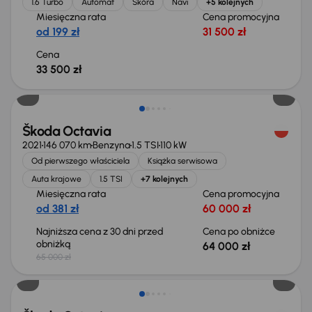
1.6 Turbo
Automat
Skóra
Navi
+5 kolejnych
Miesięczna rata
Cena promocyjna
od 199 zł
31 500 zł
Cena
33 500 zł
Taniej o 1 000 zł
Škoda Octavia
2021
146 070 km
Benzyna
1.5 TSI
110 kW
Od pierwszego właściciela
Książka serwisowa
Auta krajowe
1.5 TSI
+7 kolejnych
Miesięczna rata
Cena promocyjna
od 381 zł
60 000 zł
Najniższa cena z 30 dni przed
Cena po obniżce
obniżką
64 000 zł
65 000 zł
Taniej o 1 500 zł