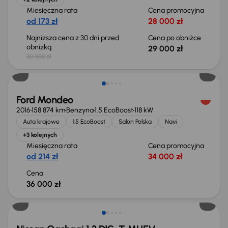
Miesięczna rata
Cena promocyjna
od 173 zł
28 000 zł
Najniższa cena z 30 dni przed
Cena po obniżce
obniżką
29 000 zł
30 000 zł
Ford Mondeo
2016
158 874 km
Benzyna
1.5 EcoBoost
118 kW
Auta krajowe
1.5 EcoBoost
Salon Polska
Navi
+3 kolejnych
Miesięczna rata
Cena promocyjna
od 214 zł
34 000 zł
Cena
36 000 zł
Od nowego taniej o 36 775 zł