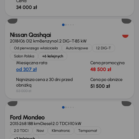
Cena
34 000 zł
Taniej o 1 500 zł
Nissan Qashqai
2018
106 012 km
Benzyna
1.2 DIG-T
85 kW
Od pierwszego właściciela
Auta krajowe
1.2 DIG-T
Salon Polska
+6 kolejnych
Miesięczna rata
Cena promocyjna
od 307 zł
48 500 zł
Najniższa cena z 30 dni przed
Cena po obniżce
obniżką
51 500 zł
53 000 zł
Taniej o 1 000 zł
Ford Mondeo
2015
268 188 km
Diesel
2.0 TDCI
110 kW
2.0 TDCI
Navi
Klimatronic
Tempomat
+2 kolejnych