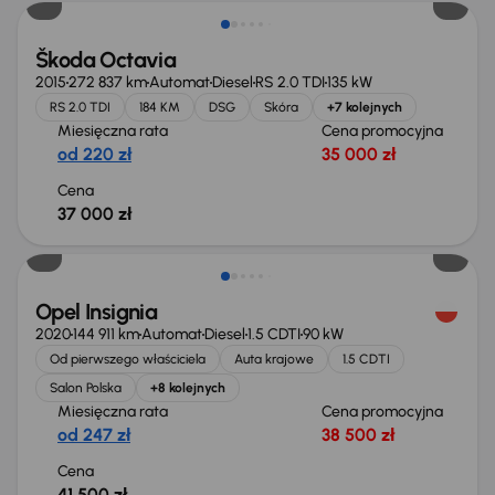
Škoda Octavia
2015
272 837 km
Automat
Diesel
RS 2.0 TDI
135 kW
RS 2.0 TDI
184 KM
DSG
Skóra
+7 kolejnych
Miesięczna rata
Cena promocyjna
od 220 zł
35 000 zł
Cena
37 000 zł
Możliwość odliczenia VAT
Opel Insignia
2020
144 911 km
Automat
Diesel
1.5 CDTI
90 kW
Od pierwszego właściciela
Auta krajowe
1.5 CDTI
Salon Polska
+8 kolejnych
Miesięczna rata
Cena promocyjna
od 247 zł
38 500 zł
Cena
41 500 zł