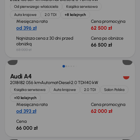
Od pierwszego właściciela
Książka serwisowa
Auta krajowe
2.0 TDI
+8 kolejnych
Miesięczna rata
Cena promocyjna
od 396 zł
62 500 zł
Najniższa cena z 30 dni przed
Cena po obniżce
obniżką
66 500 zł
68 000 zł
Audi A4
2018
182 056 km
Automat
Diesel
2.0 TDI
140 kW
Książka serwisowa
Auta krajowe
2.0 TDI
Salon Polska
+10 kolejnych
Miesięczna rata
Cena promocyjna
od 393 zł
62 000 zł
Cena
66 000 zł