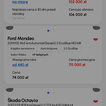
na miarę
102 000 zł
Najniższa cena z 30 dni przed
Cena po obniżce
obniżką
106 000 zł
108 000 zł
Ford Mondeo
2019
100 465 km
Automat
Diesel
2.0 EcoBlue
140 kW
Książka serwisowa
Auta krajowe
2.0 EcoBlue
Salon Polska
+9 kolejnych
Miesięczna rata
Cena promocyjna
od 440 zł
70 000 zł
Cena
74 000 zł
Škoda Octavia
2017
229 909 km
Diesel
2.0 TDI 4x4
110 kW
4x4