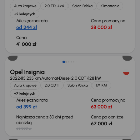
Auta krajowe
2.0 TDI 4x4
Salon Polska
Klimatronic
+2 kolejnych
Miesięczna rata
Cena promocyjna
od 244 zł
38 000 zł
Cena
41 000 zł
Taniej o 1 000 zł
Opel Insignia
2022
115 235 km
Automat
Diesel
2.0 CDTI
128 kW
Auta krajowe
2.0 CDTI
Salon Polska
174 KM
+7 kolejnych
Miesięczna rata
Cena promocyjna
od 399 zł
63 000 zł
Najniższa cena z 30 dni przed
Cena po obniżce
obniżką
67 000 zł
68 000 zł