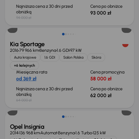
Najniższa cena z 30 dni przed
Cena po obniżce
obniżką
93 000 zł
94 000 zł
Taniej o 2 000 zł
Kia Sportage
2016
79 966 km
Benzyna
1.6 GDI
97 kW
Auta krajowe
1.6 GDI
Salon Polska
Skóra
+6 kolejnych
Miesięczna rata
Cena promocyjna
od 369 zł
58 000 zł
Najniższa cena z 30 dni przed
Cena po obniżce
obniżką
62 000 zł
64 000 zł
Opel Insignia
2014
136 968 km
Automat
Benzyna
1.6 Turbo
125 kW