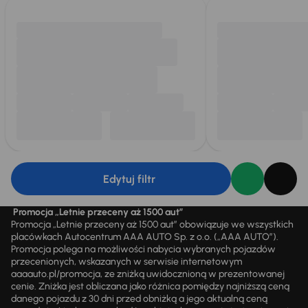
Edytuj filtr
Promocja „Letnie przeceny aż 1500 aut”
Promocja „Letnie przeceny aż 1500 aut” obowiązuje we wszystkich
placówkach Autocentrum AAA AUTO Sp. z o.o. („AAA AUTO”).
Promocja polega na możliwości nabycia wybranych pojazdów
przecenionych, wskazanych w serwisie internetowym
aaaauto.pl/promocja, ze zniżką uwidocznioną w prezentowanej
cenie. Zniżka jest obliczana jako różnica pomiędzy najniższą ceną
danego pojazdu z 30 dni przed obniżką a jego aktualną ceną