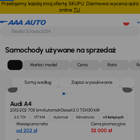
Przebijemy każdą inną ofertę SKUPU. Darmowa wycena auta
online
TU
.
Samochody używane na sprzedaż
Marka i model
Cena
Rata
R
Sortuj według
Zapisz wyszukiwanie
Audi A4
2012
202 705 km
Automat
Diesel
2.0 TDI
130 kW
2.0 TDI
177 KM
Automat
Klimatronic
+3 kolejnych
Miesięczna rata
Cena promocyjna
od 202 zł
32 000 zł