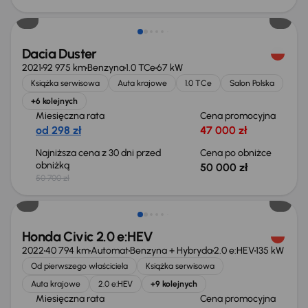
Taniej o 700 zł
Dacia Duster
2021
92 975 km
Benzyna
1.0 TCe
67 kW
Książka serwisowa
Auta krajowe
1.0 TCe
Salon Polska
+6 kolejnych
Miesięczna rata
Cena promocyjna
od 298 zł
47 000 zł
Najniższa cena z 30 dni przed
Cena po obniżce
obniżką
50 000 zł
50 700 zł
Taniej o 2 000 zł
Honda Civic 2.0 e:HEV
2022
40 794 km
Automat
Benzyna + Hybryda
2.0 e:HEV
135 kW
Od pierwszego właściciela
Książka serwisowa
Auta krajowe
2.0 e:HEV
+9 kolejnych
Miesięczna rata
Cena promocyjna