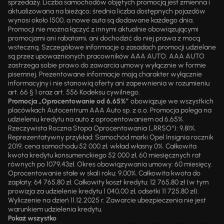
sprzedaży. Liczba samochodów objętych promocją jest zmienna i
aktualizowana na bieżąco; średnia liczba dostępnych pojazdów
wynosi około 1500, a nowe auta są dodawane każdego dnia.
Promocji nie można łączyć z innymi aktualnie obowiązującymi
promocjami ani rabatami, ani dochodzić do niej prawa z mocą
wsteczną. Szczegółowe informacje o zasadach promocji udzielane
są przez upoważnionych pracowników AAA AUTO. AAA AUTO
zastrzega sobie prawo do zawarcia umowy wyłącznie w formie
pisemnej. Prezentowane informacje mają charakter wyłącznie
informacyjny i nie stanowią oferty ani zapewnienia w rozumieniu
art. 66 § 1 oraz art. 556 Kodeksu cywilnego.
Promocja „Oprocentowanie od 6,65%”
obowiązuje we wszystkich
placówkach Autocentrum AAA Auto sp. z o.o. Promocja polega na
udzieleniu kredytu na auto z oprocentowaniem od 6,65%.
Rzeczywista Roczna Stopa Oprocentowania („RRSO“): 9,81%.
Reprezentatywny przykład: Samochód marki Opel Insignia rocznik
2019, cena samochodu 52 000 zł, wkład własny 0%. Całkowita
kwota kredytu konsumenckiego 52 000 zł, 60 miesięcznych rat
równych po 1079,43zł. Okres obowiązywania umowy: 60 miesięcy.
Oprocentowanie stałe w skali roku: 9,00%. Całkowita kwota do
zapłaty: 64 765,80 zł. Całkowity koszt kredytu: 12 765,80 zł (w tym
prowizja za udzielenie kredytu 1 040,00 zł, odsetki 11 725,80 zł).
Wyliczenie na dzień 11.12.2025 r. Zawarcie ubezpieczenia nie jest
warunkiem udzielenia kredytu.
Pokaż wszystko