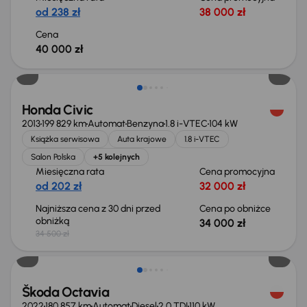
od 238 zł
38 000 zł
Cena
40 000 zł
Taniej o 500 zł
Honda Civic
2013
199 829 km
Automat
Benzyna
1.8 i-VTEC
104 kW
Książka serwisowa
Auta krajowe
1.8 i-VTEC
Salon Polska
+5 kolejnych
Miesięczna rata
Cena promocyjna
od 202 zł
32 000 zł
Najniższa cena z 30 dni przed
Cena po obniżce
obniżką
34 000 zł
34 500 zł
Świeżo skupione
Škoda Octavia
2022
180 857 km
Automat
Diesel
2.0 TDI
110 kW