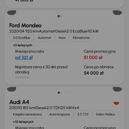
Taniej o 1 000 zł
Ford Mondeo
2020
134 920 km
Automat
Diesel
2.0 EcoBlue
110 kW
2.0 EcoBlue
Automat
Navi
Klimatronic
+3 kolejnych
Miesięczna rata
Cena promocyjna
od 321 zł
51 000 zł
Najniższa cena z 30 dni przed
Cena po obniżce
obniżką
54 000 zł
55 000 zł
Audi A4
2010
113 815 km
Diesel
2.0 TDI
125 kW
4x4
Książka serwisowa
Auta krajowe
2.0 TDI
Salon Polska
+10 kolejnych
Miesięczna rata
Cena promocyjna