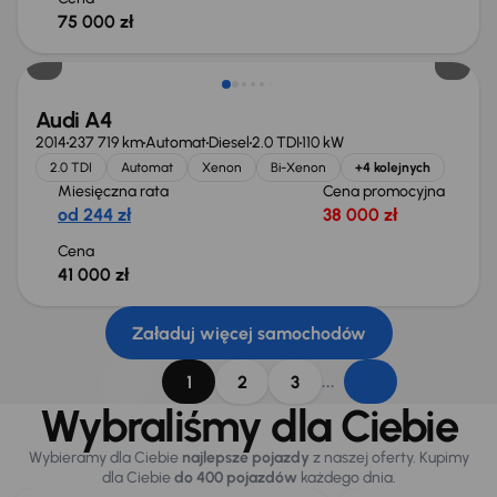
75 000 zł
Audi A4
2014
237 719 km
Automat
Diesel
2.0 TDI
110 kW
2.0 TDI
Automat
Xenon
Bi-Xenon
+4 kolejnych
Miesięczna rata
Cena promocyjna
od 244 zł
38 000 zł
Cena
41 000 zł
Załaduj więcej samochodów
...
1
2
3
Wybraliśmy dla Ciebie
Wybieramy dla Ciebie
najlepsze pojazdy
z naszej oferty. Kupimy
dla Ciebie
do 400 pojazdów
każdego dnia.