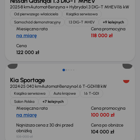
Nissan Qashqai 1.3 DIG-T MHEV
2025
8 km
Automat
Benzyna + Hybryda
1.3 DIG-T MHEV
116 kW
Od pierwszego właściciela
Książka serwisowa
Samochód demonstracyjny
1.3 DIG-T MHEV
+9 kolejnych
Miesięczna rata
Cena promocyjna
na miarę
118 000 zł
Cena
122 000 zł
Taniej o 1 000 zł
Kia Sportage
2024
25 040 km
Automat
Benzyna
1.6 T-GDI
118 kW
Książka serwisowa
Auta krajowe
1.6 T-GDI
Salon Polska
+7 kolejnych
Miesięczna rata
Cena promocyjna
na miarę
100 000 zł
Najniższa cena z 30 dni przed
Cena po obniżce
obniżką
104 000 zł
105 000 zł
Taniej o 2 000 zł