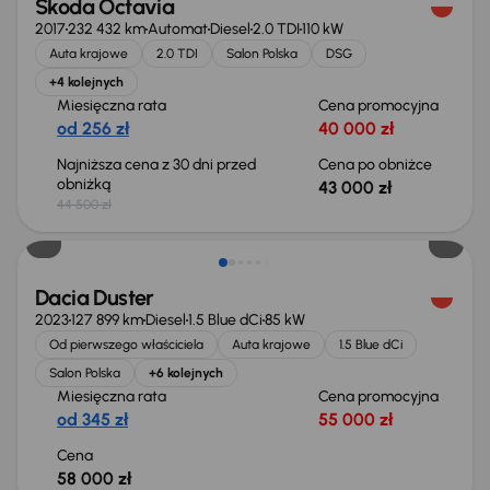
Škoda Octavia
2017
232 432 km
Automat
Diesel
2.0 TDI
110 kW
Auta krajowe
2.0 TDI
Salon Polska
DSG
+4 kolejnych
Miesięczna rata
Cena promocyjna
od 256 zł
40 000 zł
Najniższa cena z 30 dni przed
Cena po obniżce
obniżką
43 000 zł
44 500 zł
Możliwość odliczenia VAT
Dacia Duster
2023
127 899 km
Diesel
1.5 Blue dCi
85 kW
Od pierwszego właściciela
Auta krajowe
1.5 Blue dCi
Salon Polska
+6 kolejnych
Miesięczna rata
Cena promocyjna
od 345 zł
55 000 zł
Cena
58 000 zł