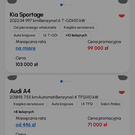
Kia Sportage
2022
34 997 km
Benzyna
1.6 T-GDI
110 kW
Od pierwszego właściciela
Książka serwisowa
Auta krajowe
1.6 T-GDI
+10 kolejnych
Miesięczna rata
Cena promocyjna
na miarę
99 000 zł
Cena
103 000 zł
Możliwość odliczenia VAT
Audi A4
2018
95 755 km
Automat
Benzyna
1.4 TFSI
110 kW
Książka serwisowa
Auta krajowe
1.4 TFSI
Salon Polska
+8 kolejnych
Miesięczna rata
Cena promocyjna
od 446 zł
71 000 zł
Cena