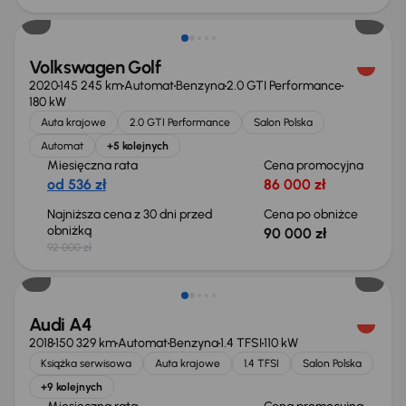
Volkswagen Golf
2020
145 245 km
Automat
Benzyna
2.0 GTI Performance
180 kW
Auta krajowe
2.0 GTI Performance
Salon Polska
Automat
+5 kolejnych
Miesięczna rata
Cena promocyjna
od 536 zł
86 000 zł
Najniższa cena z 30 dni przed
Cena po obniżce
obniżką
90 000 zł
92 000 zł
Taniej o 1 000 zł
Audi A4
2018
150 329 km
Automat
Benzyna
1.4 TFSI
110 kW
Książka serwisowa
Auta krajowe
1.4 TFSI
Salon Polska
+9 kolejnych