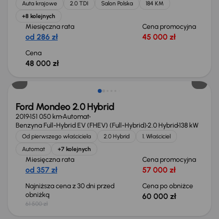
Auta krajowe
2.0 TDI
Salon Polska
184 KM
+8 kolejnych
Miesięczna rata
Cena promocyjna
od 286 zł
45 000 zł
Cena
48 000 zł
Taniej o 1 500 zł
Ford Mondeo 2.0 Hybrid
2019
151 050 km
Automat
Benzyna Full-Hybrid EV (FHEV) (Full-Hybrid)
2.0 Hybrid
138 kW
Od pierwszego właściciela
2.0 Hybrid
1. Właściciel
Automat
+7 kolejnych
Miesięczna rata
Cena promocyjna
od 357 zł
57 000 zł
Najniższa cena z 30 dni przed
Cena po obniżce
obniżką
60 000 zł
61 500 zł