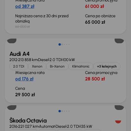
Miesięczna rata
Cena promocyjna
od 387 zł
61 000 zł
Najniższa cena z 30 dni przed
Cena po obniżce
obniżką
65 000 zł
66 000 zł
Audi A4
2012
213 858 km
Diesel
2.0 TDI
100 kW
2.0 TDI
Xenon
Bi-Xenon
Klimatronic
+3 kolejnych
Miesięczna rata
Cena promocyjna
od 176 zł
28 500 zł
Cena
29 500 zł
Škoda Octavia
2016
221 027 km
Automat
Diesel
2.0 TDI
135 kW