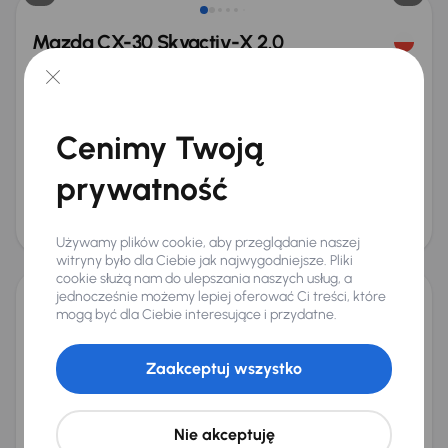
Mazda CX-30 Skyactiv-X 2.0
2022
146 518 km
Automat
Benzyna + Hybryda
Skyactiv-X 2.0
137 kW
Książka serwisowa
Auta krajowe
Skyactiv-X 2.0
Salon Polska
+8 kolejnych
Cenimy Twoją
Miesięczna rata
Cena promocyjna
od 506 zł
81 000 zł
prywatność
Cena
85 000 zł
Używamy plików cookie, aby przeglądanie naszej
Taniej o 1 000 zł
witryny było dla Ciebie jak najwygodniejsze. Pliki
cookie służą nam do ulepszania naszych usług, a
jednocześnie możemy lepiej oferować Ci treści, które
mogą być dla Ciebie interesujące i przydatne.
Mazda MX-30 e-Skyactiv
2022
30 363 km
Automat
Elektryk Samochód Elektryczny na baterię (BEV)
e-Skyactiv
Zaakceptuj wszystko
107 kW
Od pierwszego właściciela
Książka serwisowa
Auta krajowe
SoH 100%
+9 kolejnych
Nie akceptuję