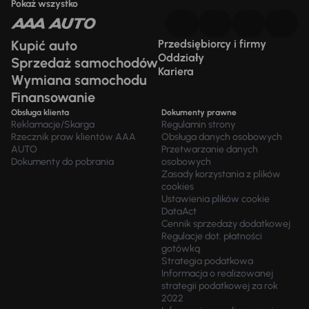
Pokaż wszystko
Kupić auto
Przedsiębiorcy i firmy
Oddziały
Sprzedaż samochodów
Kariera
Wymiana samochodu
Finansowanie
Obsługa klienta
Dokumenty prawne
Reklamacje/Skarga
Regulamin strony
Rzecznik praw klientów AAA
Obsługa danych osobowych
AUTO
Przetwarzanie danych
Dokumenty do pobrania
osobowych
Zasady korzystania z plików
cookies
Ustawienia plików cookie
DataAct
Cennik sprzedaży dodatkowej
Regulacje dot. płatności
gotówką
Strategia podatkowa
Informacja o realizowanej
strategii podatkowej za rok
2022