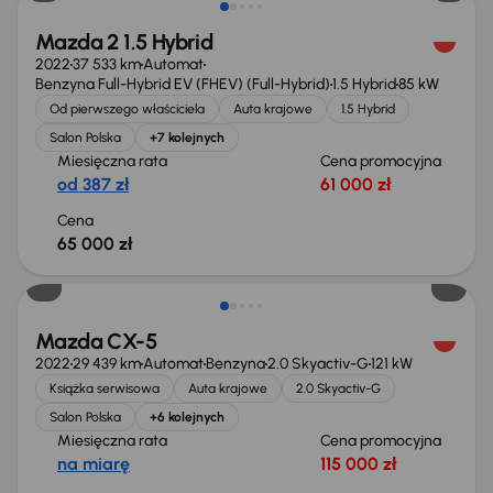
Mazda 2 1.5 Hybrid
2022
37 533 km
Automat
Benzyna Full-Hybrid EV (FHEV) (Full-Hybrid)
1.5 Hybrid
85 kW
Od pierwszego właściciela
Auta krajowe
1.5 Hybrid
Salon Polska
+7 kolejnych
Miesięczna rata
Cena promocyjna
od 387 zł
61 000 zł
Cena
65 000 zł
Taniej o 1 000 zł
Mazda CX-5
2022
29 439 km
Automat
Benzyna
2.0 Skyactiv-G
121 kW
Książka serwisowa
Auta krajowe
2.0 Skyactiv-G
Salon Polska
+6 kolejnych
Miesięczna rata
Cena promocyjna
na miarę
115 000 zł