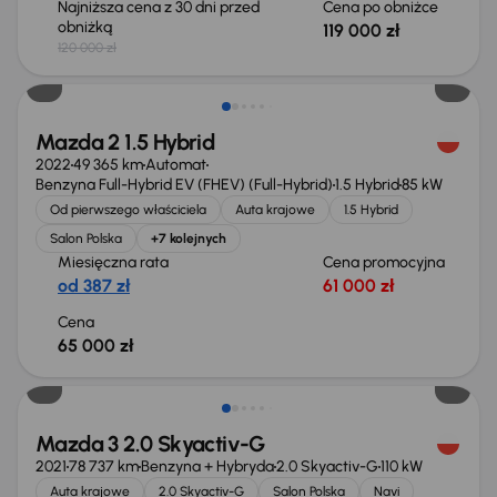
Najniższa cena z 30 dni przed
Cena po obniżce
obniżką
119 000 zł
120 000 zł
Świeżo skupione
Mazda 2 1.5 Hybrid
2022
49 365 km
Automat
Benzyna Full-Hybrid EV (FHEV) (Full-Hybrid)
1.5 Hybrid
85 kW
Od pierwszego właściciela
Auta krajowe
1.5 Hybrid
Salon Polska
+7 kolejnych
Miesięczna rata
Cena promocyjna
od 387 zł
61 000 zł
Cena
65 000 zł
Taniej o 1 000 zł
Mazda 3 2.0 Skyactiv-G
2021
78 737 km
Benzyna + Hybryda
2.0 Skyactiv-G
110 kW
Auta krajowe
2.0 Skyactiv-G
Salon Polska
Navi