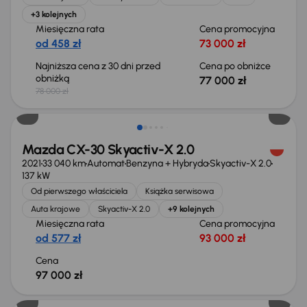
+3 kolejnych
Miesięczna rata
Cena promocyjna
od 458 zł
73 000 zł
Najniższa cena z 30 dni przed
Cena po obniżce
obniżką
77 000 zł
78 000 zł
Od nowego taniej o 50 999 zł
Mazda CX-30 Skyactiv-X 2.0
2021
33 040 km
Automat
Benzyna + Hybryda
Skyactiv-X 2.0
137 kW
Od pierwszego właściciela
Książka serwisowa
Auta krajowe
Skyactiv-X 2.0
+9 kolejnych
Miesięczna rata
Cena promocyjna
od 577 zł
93 000 zł
Cena
97 000 zł
Możliwość odliczenia VAT