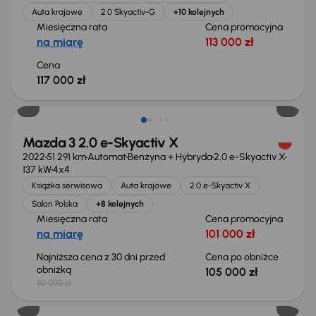
Auta krajowe
2.0 Skyactiv-G
+10 kolejnych
Miesięczna rata
Cena promocyjna
na miarę
113 000 zł
Cena
117 000 zł
Taniej o 5 000 zł
Mazda 3 2.0 e-Skyactiv X
2022
51 291 km
Automat
Benzyna + Hybryda
2.0 e-Skyactiv X
137 kW
4x4
Książka serwisowa
Auta krajowe
2.0 e-Skyactiv X
Salon Polska
+8 kolejnych
Miesięczna rata
Cena promocyjna
na miarę
101 000 zł
Najniższa cena z 30 dni przed
Cena po obniżce
obniżką
105 000 zł
110 000 zł
Świeżo skupione