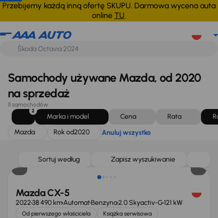
Mazda
Rok od
2020
Anuluj wszystko
Przebijemy każdą inną ofertę SKUPU. Darmowa wycena auta
online
TU
.
Samochody używane Mazda, od 2020
na sprzedaż
11 samochodów
2
Marka i model
Cena
Rata
R
Mazda
Rok od
2020
Anuluj wszystko
Możliwość odliczenia VAT
Sortuj według
Zapisz wyszukiwanie
Mazda CX-5
2022
38 490 km
Automat
Benzyna
2.0 Skyactiv-G
121 kW
Od pierwszego właściciela
Książka serwisowa