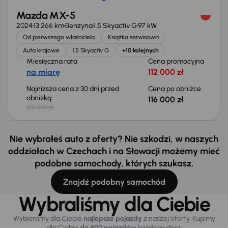
Mazda MX-5
2024
13 266 km
Benzyna
1.5 Skyactiv G
97 kW
Od pierwszego właściciela
Książka serwisowa
Auta krajowe
1.5 Skyactiv G
+10 kolejnych
Miesięczna rata
Cena promocyjna
na miarę
112 000 zł
Najniższa cena z 30 dni przed
Cena po obniżce
obniżką
116 000 zł
122 000 zł
Nie wybrałeś auto z oferty? Nie szkodzi, w naszych
oddziałach w Czechach i na Słowacji możemy mieć
podobne samochody, których szukasz.
Znajdź podobny samochód
Wybraliśmy dla Ciebie
Wybieramy dla Ciebie
najlepsze pojazdy
z naszej oferty. Kupimy
dla Ciebie
do 400 pojazdów
każdego dnia.