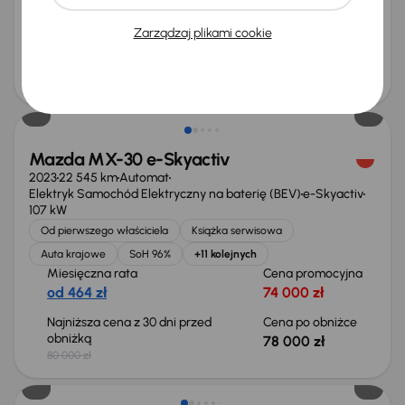
Miesięczna rata
Cena promocyjna
od 429 zł
68 000 zł
Zarządzaj plikami cookie
Najniższa cena z 30 dni przed
Cena po obniżce
obniżką
72 000 zł
73 000 zł
Taniej o 2 000 zł
Mazda MX-30 e-Skyactiv
2023
22 545 km
Automat
Elektryk Samochód Elektryczny na baterię (BEV)
e-Skyactiv
107 kW
Od pierwszego właściciela
Książka serwisowa
Auta krajowe
SoH 96%
+11 kolejnych
Miesięczna rata
Cena promocyjna
od 464 zł
74 000 zł
Najniższa cena z 30 dni przed
Cena po obniżce
obniżką
78 000 zł
80 000 zł
Taniej o 6 000 zł