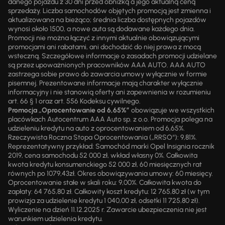
danego pojazdu z 30 dni przed obniżką a jego aktualną ceną
sprzedaży. Liczba samochodów objętych promocją jest zmienna i
aktualizowana na bieżąco; średnia liczba dostępnych pojazdów
wynosi około 1500, a nowe auta są dodawane każdego dnia.
Promocji nie można łączyć z innymi aktualnie obowiązującymi
promocjami ani rabatami, ani dochodzić do niej prawa z mocą
wsteczną. Szczegółowe informacje o zasadach promocji udzielane
są przez upoważnionych pracowników AAA AUTO. AAA AUTO
zastrzega sobie prawo do zawarcia umowy wyłącznie w formie
pisemnej. Prezentowane informacje mają charakter wyłącznie
informacyjny i nie stanowią oferty ani zapewnienia w rozumieniu
art. 66 § 1 oraz art. 556 Kodeksu cywilnego.
Promocja „Oprocentowanie od 6,65%”
obowiązuje we wszystkich
placówkach Autocentrum AAA Auto sp. z o.o. Promocja polega na
udzieleniu kredytu na auto z oprocentowaniem od 6,65%.
Rzeczywista Roczna Stopa Oprocentowania („RRSO“): 9,81%.
Reprezentatywny przykład: Samochód marki Opel Insignia rocznik
2019, cena samochodu 52 000 zł, wkład własny 0%. Całkowita
kwota kredytu konsumenckiego 52 000 zł, 60 miesięcznych rat
równych po 1079,43zł. Okres obowiązywania umowy: 60 miesięcy.
Oprocentowanie stałe w skali roku: 9,00%. Całkowita kwota do
zapłaty: 64 765,80 zł. Całkowity koszt kredytu: 12 765,80 zł (w tym
prowizja za udzielenie kredytu 1 040,00 zł, odsetki 11 725,80 zł).
Wyliczenie na dzień 11.12.2025 r. Zawarcie ubezpieczenia nie jest
warunkiem udzielenia kredytu.