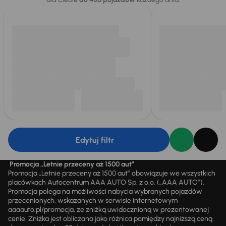
Edytuj filtr
Promocja „Letnie przeceny aż 1500 aut”
Promocja „Letnie przeceny aż 1500 aut” obowiązuje we wszystkich
placówkach Autocentrum AAA AUTO Sp. z o.o. („AAA AUTO”).
Promocja polega na możliwości nabycia wybranych pojazdów
przecenionych, wskazanych w serwisie internetowym
aaaauto.pl/promocja, ze zniżką uwidocznioną w prezentowanej
cenie. Zniżka jest obliczana jako różnica pomiędzy najniższą ceną