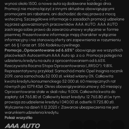
wynosi około 1500, a nowe auta są dodawane każdego dnia.
Promocji nie można łączyć z innymi aktualnie obowiązującymi
promocjami ani rabatami, ani dochodzić do niej prawa z mocą
wsteczną. Szczegółowe informacje o zasadach promocji udzielane
są przez upoważnionych pracowników AAA AUTO. AAA AUTO
zastrzega sobie prawo do zawarcia umowy wyłącznie w formie
pisemnej. Prezentowane informacje mają charakter wyłącznie
informacyjny i nie stanowią oferty ani zapewnienia w rozumieniu
art. 66 § 1 oraz art. 556 Kodeksu cywilnego.
Promocja „Oprocentowanie od 6,65%”
obowiązuje we wszystkich
placówkach Autocentrum AAA Auto sp. z o.o. Promocja polega na
udzieleniu kredytu na auto z oprocentowaniem od 6,65%.
Rzeczywista Roczna Stopa Oprocentowania („RRSO“): 9,81%.
Reprezentatywny przykład: Samochód marki Opel Insignia rocznik
2019, cena samochodu 52 000 zł, wkład własny 0%. Całkowita
kwota kredytu konsumenckiego 52 000 zł, 60 miesięcznych rat
równych po 1079,43zł. Okres obowiązywania umowy: 60 miesięcy.
Oprocentowanie stałe w skali roku: 9,00%. Całkowita kwota do
zapłaty: 64 765,80 zł. Całkowity koszt kredytu: 12 765,80 zł (w tym
prowizja za udzielenie kredytu 1 040,00 zł, odsetki 11 725,80 zł).
Wyliczenie na dzień 11.12.2025 r. Zawarcie ubezpieczenia nie jest
warunkiem udzielenia kredytu.
Pokaż wszystko