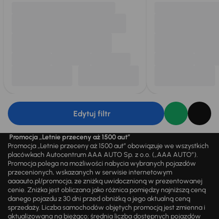
Edytuj filtr
Promocja „Letnie przeceny aż 1500 aut”
Promocja „Letnie przeceny aż 1500 aut” obowiązuje we wszystkich
placówkach Autocentrum AAA AUTO Sp. z o.o. („AAA AUTO”).
Promocja polega na możliwości nabycia wybranych pojazdów
przecenionych, wskazanych w serwisie internetowym
aaaauto.pl/promocja, ze zniżką uwidocznioną w prezentowanej
cenie. Zniżka jest obliczana jako różnica pomiędzy najniższą ceną
danego pojazdu z 30 dni przed obniżką a jego aktualną ceną
sprzedaży. Liczba samochodów objętych promocją jest zmienna i
aktualizowana na bieżąco; średnia liczba dostępnych pojazdów