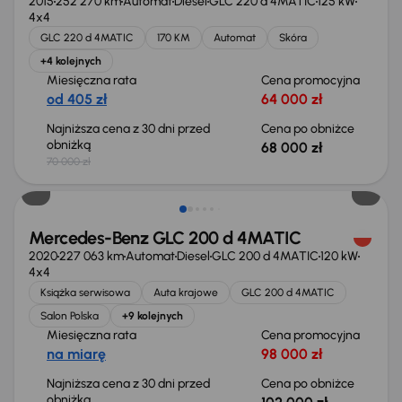
2015
252 270 km
Automat
Diesel
GLC 220 d 4MATIC
125 kW
4x4
GLC 220 d 4MATIC
170 KM
Automat
Skóra
+4 kolejnych
Miesięczna rata
Cena promocyjna
od 405 zł
64 000 zł
Najniższa cena z 30 dni przed
Cena po obniżce
obniżką
68 000 zł
70 000 zł
Taniej o 3 000 zł
Mercedes-Benz GLC 200 d 4MATIC
2020
227 063 km
Automat
Diesel
GLC 200 d 4MATIC
120 kW
4x4
Książka serwisowa
Auta krajowe
GLC 200 d 4MATIC
Salon Polska
+9 kolejnych
Miesięczna rata
Cena promocyjna
na miarę
98 000 zł
Najniższa cena z 30 dni przed
Cena po obniżce
obniżką