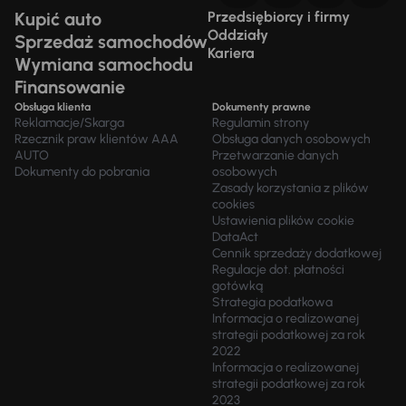
Kupić auto
Przedsiębiorcy i firmy
Oddziały
Sprzedaż samochodów
Kariera
Wymiana samochodu
Finansowanie
Obsługa klienta
Dokumenty prawne
Reklamacje/Skarga
Regulamin strony
Rzecznik praw klientów AAA
Obsługa danych osobowych
AUTO
Przetwarzanie danych
Dokumenty do pobrania
osobowych
Zasady korzystania z plików
cookies
Ustawienia plików cookie
DataAct
Cennik sprzedaży dodatkowej
Regulacje dot. płatności
gotówką
Strategia podatkowa
Informacja o realizowanej
strategii podatkowej za rok
2022
Informacja o realizowanej
strategii podatkowej za rok
2023