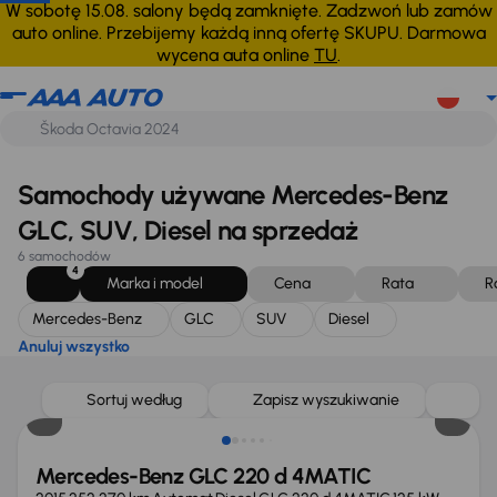
Mercedes-Benz
GLC
SUV
Diesel
Anuluj wszystko
W sobotę 15.08. salony będą zamknięte. Zadzwoń lub zamów
auto online. Przebijemy każdą inną ofertę SKUPU. Darmowa
wycena auta online
TU
.
Samochody używane Mercedes-Benz
GLC, SUV, Diesel na sprzedaż
6 samochodów
4
Marka i model
Cena
Rata
R
Mercedes-Benz
GLC
SUV
Diesel
Anuluj wszystko
Taniej o 2 000 zł
Sortuj według
Zapisz wyszukiwanie
Mercedes-Benz GLC 220 d 4MATIC