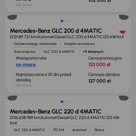
102 000 zł
105 000 zł
Taniej o 3 000 zł
Mercedes-Benz GLC 200 d 4MATIC
2021
89 721 km
Automat
Diesel
GLC 200 d 4MATIC
120 kW
4x4
Od pierwszego właściciela
Książka serwisowa
Auta krajowe
GLC 200 d 4MATIC
+9 kolejnych
Miesięczna rata
Cena promocyjna
na miarę
123 000 zł
Najniższa cena z 30 dni przed
Cena po obniżce
obniżką
127 000 zł
130 000 zł
Mercedes-Benz GLC 220 d 4MATIC
2016
208 989 km
Automat
Diesel
GLC 220 d 4MATIC
125 kW
4x4
GLC 220 d 4MATIC
170 KM
Automat
Skóra