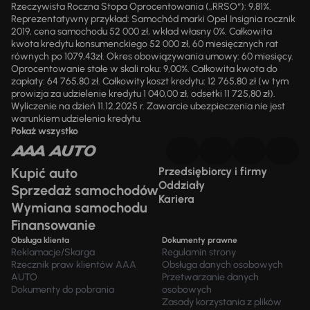
Rzeczywista Roczna Stopa Oprocentowania („RRSO“): 9,81%.
Reprezentatywny przykład: Samochód marki Opel Insignia rocznik
2019, cena samochodu 52 000 zł, wkład własny 0%. Całkowita
kwota kredytu konsumenckiego 52 000 zł, 60 miesięcznych rat
równych po 1079,43zł. Okres obowiązywania umowy: 60 miesięcy.
Oprocentowanie stałe w skali roku: 9,00%. Całkowita kwota do
zapłaty: 64 765,80 zł. Całkowity koszt kredytu: 12 765,80 zł (w tym
prowizja za udzielenie kredytu 1 040,00 zł, odsetki 11 725,80 zł).
Wyliczenie na dzień 11.12.2025 r. Zawarcie ubezpieczenia nie jest
warunkiem udzielenia kredytu.
Pokaż wszystko
Kupić auto
Przedsiębiorcy i firmy
Oddziały
Sprzedaż samochodów
Kariera
Wymiana samochodu
Finansowanie
Obsługa klienta
Dokumenty prawne
Reklamacje/Skarga
Regulamin strony
Rzecznik praw klientów AAA
Obsługa danych osobowych
AUTO
Przetwarzanie danych
Dokumenty do pobrania
osobowych
Zasady korzystania z plików