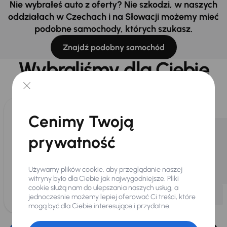
Nie wybrałeś auto z oferty? Nie szkodzi, w naszych
oddziałach w Czechach i na Słowacji możemy mieć
podobne samochody, których szukasz.
Znajdź podobny samochód
Wybraliśmy dla Ciebie
Wybieramy dla Ciebie
najlepsze pojazdy
z naszej oferty. Kupimy
dla Ciebie
do 400 pojazdów
każdego dnia.
Cenimy Twoją
prywatność
Używamy plików cookie, aby przeglądanie naszej
witryny było dla Ciebie jak najwygodniejsze. Pliki
cookie służą nam do ulepszania naszych usług, a
jednocześnie możemy lepiej oferować Ci treści, które
mogą być dla Ciebie interesujące i przydatne.