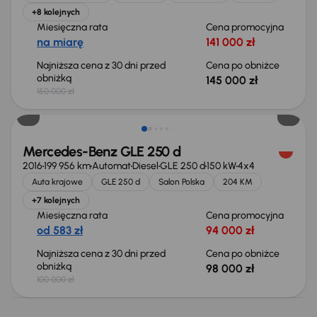
+8 kolejnych
Miesięczna rata
Cena promocyjna
na miarę
141 000 zł
Najniższa cena z 30 dni przed
Cena po obniżce
obniżką
145 000 zł
150 000 zł
Taniej o 2 000 zł
Mercedes-Benz GLE 250 d
2016
199 956 km
Automat
Diesel
GLE 250 d
150 kW
4x4
Auta krajowe
GLE 250 d
Salon Polska
204 KM
+7 kolejnych
Miesięczna rata
Cena promocyjna
od 583 zł
94 000 zł
Najniższa cena z 30 dni przed
Cena po obniżce
obniżką
98 000 zł
100 000 zł