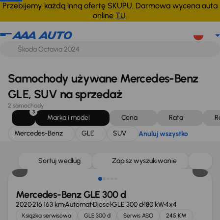
Mercedes-Benz
GLE
SUV
Anuluj wszystko
Przebijemy każdą inną ofertę SKUPU. Darmowa wycena auta
online
TU
.
Samochody używane Mercedes-Benz
GLE, SUV na sprzedaż
2 samochody
3
Marka i model
Cena
Rata
R
Mercedes-Benz
GLE
SUV
Anuluj wszystko
Taniej o 5 000 zł
Sortuj według
Zapisz wyszukiwanie
Mercedes-Benz GLE 300 d
2020
216 163 km
Automat
Diesel
GLE 300 d
180 kW
4x4
Książka serwisowa
GLE 300 d
Serwis ASO
245 KM