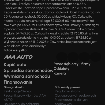
udzieleniu kredytu na auto z oprocentowaniem od 6,65%.
Rzeczywista Roczna Stopa Oprocentowania („RRSO“): 9,81%.
Reprezentatywny przykład: Samochód marki Opel Insignia rocznik
2019, cena samochodu 52 000 zł, wkład własny 0%. Całkowita
kwota kredytu konsumenckiego 52 000 zł, 60 miesięcznych rat
równych po 1079,43zł. Okres obowiązywania umowy: 60 miesięcy.
Oprocentowanie stałe w skali roku: 9,00%. Całkowita kwota do
zapłaty: 64 765,80 zł. Całkowity koszt kredytu: 12 765,80 zł (w tym
prowizja za udzielenie kredytu 1 040,00 zł, odsetki 11 725,80 zł).
Wyliczenie na dzień 11.12.2025 r. Zawarcie ubezpieczenia nie jest
warunkiem udzielenia kredytu.
Pokaż wszystko
Kupić auto
Przedsiębiorcy i firmy
Oddziały
Sprzedaż samochodów
Kariera
Wymiana samochodu
Finansowanie
Obsługa klienta
Dokumenty prawne
Reklamacje/Skarga
Regulamin strony
Rzecznik praw klientów AAA
Obsługa danych osobowych
AUTO
Przetwarzanie danych
Dokumenty do pobrania
osobowych