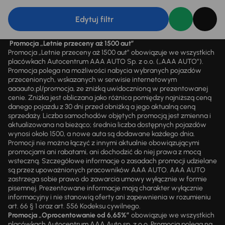
Edytuj filtr
Promocja „Letnie przeceny aż 1500 aut”
Promocja „Letnie przeceny aż 1500 aut” obowiązuje we wszystkich
placówkach Autocentrum AAA AUTO Sp. z o.o. („AAA AUTO”).
Promocja polega na możliwości nabycia wybranych pojazdów
przecenionych, wskazanych w serwisie internetowym
aaaauto.pl/promocja, ze zniżką uwidocznioną w prezentowanej
cenie. Zniżka jest obliczana jako różnica pomiędzy najniższą ceną
danego pojazdu z 30 dni przed obniżką a jego aktualną ceną
sprzedaży. Liczba samochodów objętych promocją jest zmienna i
aktualizowana na bieżąco; średnia liczba dostępnych pojazdów
wynosi około 1500, a nowe auta są dodawane każdego dnia.
Promocji nie można łączyć z innymi aktualnie obowiązującymi
promocjami ani rabatami, ani dochodzić do niej prawa z mocą
wsteczną. Szczegółowe informacje o zasadach promocji udzielane
są przez upoważnionych pracowników AAA AUTO. AAA AUTO
zastrzega sobie prawo do zawarcia umowy wyłącznie w formie
pisemnej. Prezentowane informacje mają charakter wyłącznie
informacyjny i nie stanowią oferty ani zapewnienia w rozumieniu
art. 66 § 1 oraz art. 556 Kodeksu cywilnego.
Promocja „Oprocentowanie od 6,65%”
obowiązuje we wszystkich
placówkach Autocentrum AAA Auto sp. z o.o. Promocja polega na