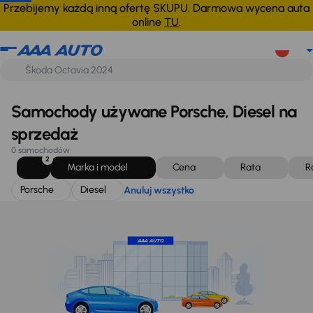
Porsche
Diesel
Anuluj wszystko
Przebijemy każdą inną ofertę SKUPU. Darmowa wycena auta
online
TU
.
Samochody używane Porsche, Diesel na
sprzedaż
0 samochodów
2
Marka i model
Cena
Rata
R
Porsche
Diesel
Anuluj wszystko