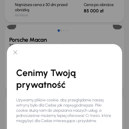
Najniższa cena z 30 dni przed
Cena po obniżce
obniżką
85 000 zł
101 100 zł
Taniej o 8 700 zł
Porsche Macan
2014
122 128 km
Automat
Diesel
S Diesel
190 kW
4x4
S Diesel
Miesięczna rata
Cena promocyjna
na miarę
95 700 zł
Cenimy Twoją
Najniższa cena z 30 dni przed
Cena po obniżce
obniżką
106 500 zł
prywatność
115 200 zł
Możliwość odliczenia VAT
Używamy plików cookie, aby przeglądanie naszej
witryny było dla Ciebie jak najwygodniejsze. Pliki
Porsche Cayenne
cookie służą nam do ulepszania naszych usług, a
2012
216 032 km
Automat
Diesel
Diesel
180 kW
4x4
jednocześnie możemy lepiej oferować Ci treści, które
mogą być dla Ciebie interesujące i przydatne.
Książka serwisowa
Diesel
Miesięczna rata
Cena promocyjna