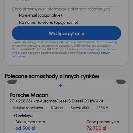
Chcę otrzymywać informacje o ofertach rabatowych
Na e-mail
(opcjonalnie)
Na numer telefonu
(opcjonalnie)
Wyślij zapytanie
Zwracamy uwagę, że umówienie spotkania nie jest równoznaczne z rezerwacją
ani zagwarantowaną dostępnością pojazdu. AURES Holdings a.s., z siedzibą
Dopraváků 874/15, Čimice, 184 00 Praga 8, będzie przechowywać i przetwarzać
Twoje dane osobowe zgodnie z zasadami ochrony i przetwarzania
danych
osobowych
.
Taniej o 16 100 zł
Polecane samochody z innych rynków
Porsche Macan
2014
208 334 km
Automat
Diesel
S Diesel
190 kW
4x4
Książka serwisowa
S Diesel
Serwis ASO
258 KM
+9 kolejnych
Miesięczna rata
Cena promocyjna
od 506 zł
72 700 zł