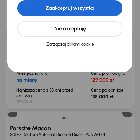
od 411 zł
60 200 zł
Zaakceptuj wszystko
Najniższa cena z 30 dni przed
Cena po obniżce
obniżką
69 000 zł
68 800 zł
Nie akceptuję
Taniej o 1 800 zł
Zarządzaj plikami cookie
Porsche Cayenne
2017
113 994 km
Automat
Diesel
Diesel
176 kW
4x4
Książka serwisowa
Diesel
Miesięczna rata
Cena promocyjna
na miarę
129 000 zł
Najniższa cena z 30 dni przed
Cena po obniżce
obniżką
138 000 zł
139 800 zł
Możliwość odliczenia VAT
Porsche Macan
2018
71 623 km
Automat
Diesel
S Diesel
190 kW
4x4