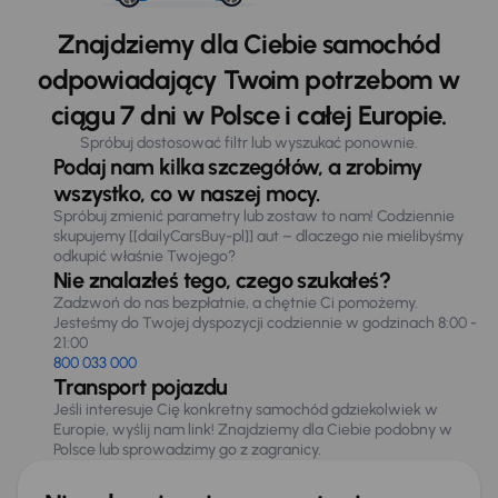
Znajdziemy dla Ciebie samochód
odpowiadający Twoim potrzebom w
ciągu 7 dni w Polsce i całej Europie.
Spróbuj dostosować filtr lub wyszukać ponownie.
Podaj nam kilka szczegółów, a zrobimy
wszystko, co w naszej mocy.
Spróbuj zmienić parametry lub zostaw to nam! Codziennie
skupujemy [[dailyCarsBuy-pl]] aut – dlaczego nie mielibyśmy
odkupić właśnie Twojego?
Nie znalazłeś tego, czego szukałeś?
Zadzwoń do nas bezpłatnie, a chętnie Ci pomożemy.
Jesteśmy do Twojej dyspozycji codziennie w godzinach 8:00 -
21:00
800 033 000
Transport pojazdu
Jeśli interesuje Cię konkretny samochód gdziekolwiek w
Europie, wyślij nam link! Znajdziemy dla Ciebie podobny w
Polsce lub sprowadzimy go z zagranicy.