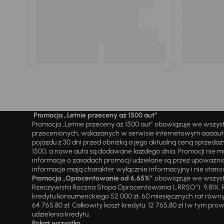
Promocja „Letnie przeceny aż 1500 aut”
Promocja „Letnie przeceny aż 1500 aut” obowiązuje we wszy
przecenionych, wskazanych w serwisie internetowym aaaauto.
pojazdu z 30 dni przed obniżką a jego aktualną ceną sprzeda
1500, a nowe auta są dodawane każdego dnia. Promocji nie m
informacje o zasadach promocji udzielane są przez upowa
informacje mają charakter wyłącznie informacyjny i nie stanow
Promocja „Oprocentowanie od 6,65%”
obowiązuje we wszystk
Rzeczywista Roczna Stopa Oprocentowania („RRSO“): 9,81%. R
kredytu konsumenckiego 52 000 zł, 60 miesięcznych rat równy
64 765,80 zł. Całkowity koszt kredytu: 12 765,80 zł (w tym prowi
udzielenia kredytu.
Pokaż wszystko