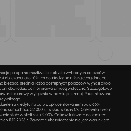
omocja polega na możliwości nabycia wybranych pojazdów
st obliczana jako różnica pomiędzy najniższą ceną danego
na bieżąco; średnia liczba dostępnych pojazdów wynosi około
i, ani dochodzić do niej prawa z mocą wsteczną. Szczegółowe
zawarcia umowy wyłącznie w formie pisemnej. Prezentowane
u cywilnego.
zieleniu kredytu na auto z oprocentowaniem od 6,65%.
cena samochodu 52 000 zł, wkład własny 0%. Całkowita kwota
ie stałe w skali roku: 9,00%. Całkowita kwota do zapłaty:
a dzień 11.12.2025 r. Zawarcie ubezpieczenia nie jest warunkiem