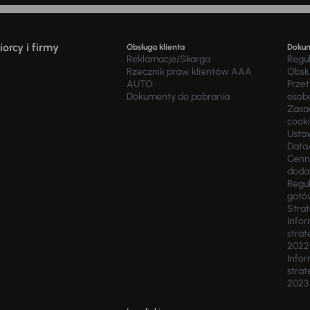
orcy i firmy
Obsługa klienta
Doku
Reklamacje/Skarga
Regu
Rzecznik praw klientów AAA
Obsł
AUTO
Prze
Dokumenty do pobrania
osob
Zasad
cook
Usta
Data
Cenn
doda
Regul
gotó
Stra
Infor
strat
2022
Infor
strat
2023