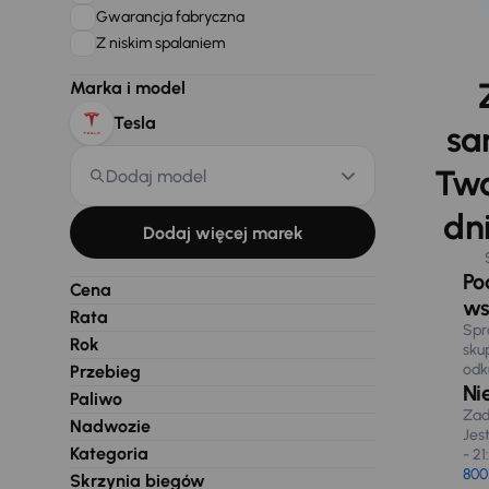
Gwarancja fabryczna
Z niskim spalaniem
Marka i model
Tesla
sa
Two
Dodaj model
dni
Dodaj więcej marek
Po
Cena
ws
Rata
Spr
Rok
sku
odk
Przebieg
Ni
Paliwo
Zad
Nadwozie
Jes
Kategoria
- 21
800
Skrzynia biegów