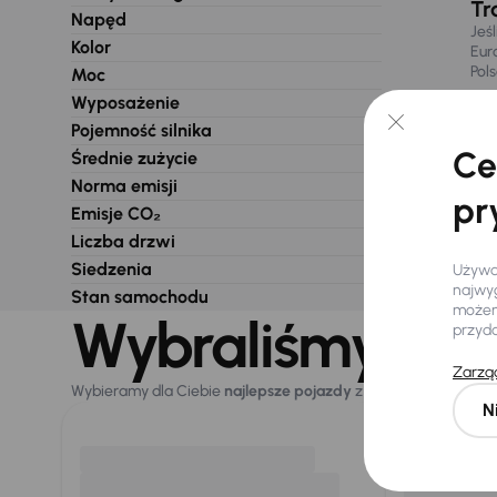
Tr
Napęd
Jeś
Kolor
Eur
Pol
Moc
Wyposażenie
Pojemność silnika
Ce
Średnie zużycie
Norma emisji
pr
Emisje CO₂
Liczba drzwi
Siedzenia
Używam
najwyg
Stan samochodu
możemy
Wybraliśmy dla 
przyd
Zarząd
Wybieramy dla Ciebie
najlepsze pojazdy
z naszej oferty. Kupi
N