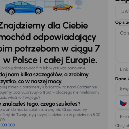
W
Opis 
Znajdziemy dla Ciebie
Opi
mochód odpowiadający
im potrzebom w ciągu 7
 w Polsce i całej Europie.
Spróbuj dostosować filtr lub wyszukać ponownie.
Link
daj nam kilka szczegółów, a zrobimy
Dane 
zystko, co w naszej mocy.
óbuj zmienić parametry lub zostaw to nam! Codziennie
Imię
pujemy [[dailyCarsBuy-pl]] aut – dlaczego nie mielibyśmy
upić właśnie Twojego?
e znalazłeś tego, czego szukałeś?
zwoń do nas bezpłatnie, a chętnie Ci pomożemy.
teśmy do Twojej dyspozycji codziennie w godzinach 8:00
E-m
:00
 033 000
Chcę o