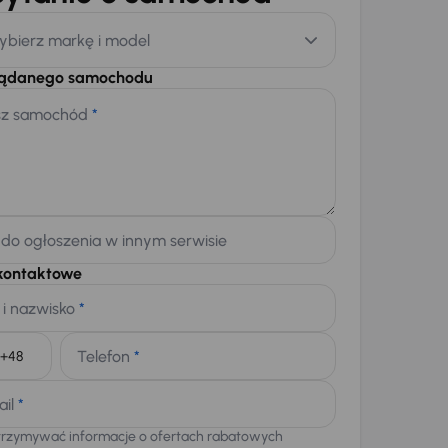
ybierz markę i model
żądanego samochodu
sz samochód
*
 do ogłoszenia w innym serwisie
kontaktowe
 i nazwisko
*
Telefon
*
+48
ail
*
trzymywać informacje o ofertach rabatowych