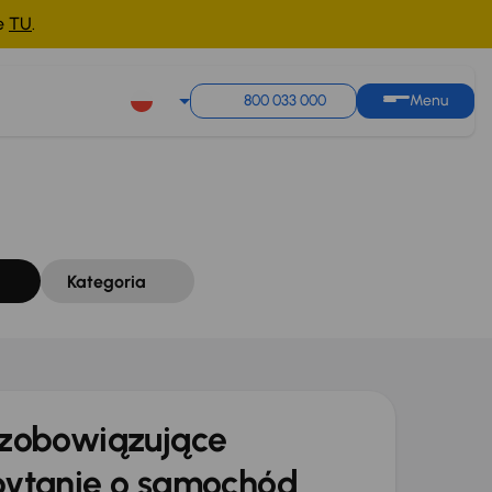
ne
TU
.
Sortuj według
Zapisz wyszukiwanie
800 033 000
Menu
Kategoria
zobowiązujące
ytanie o samochód