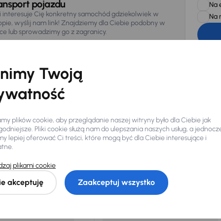
ansport pojazdu
Na 
li interesuje Cię konkretny samochód gdziekolwiek w
Na 
opie, wyślij nam link! Znajdziemy dla Ciebie podobny w
sce lub sprowadzimy go z zagranicy.
Zwracamy u
zagwaranto
874/15, Či
osobowe z
nimy Twoją
ywatność
y plików cookie, aby przeglądanie naszej witryny było dla Ciebie jak
odniejsze. Pliki cookie służą nam do ulepszania naszych usług, a jednocz
 lepiej oferować Ci treści, które mogą być dla Ciebie interesujące i
Ciebie
atne.
zaj plikami cookie
my dla Ciebie
do 400 pojazdów
każdego dnia.
ie akceptuję
Zaakceptuj wszystko