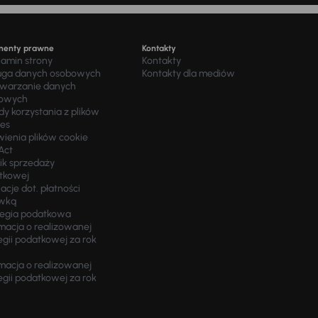
menty prawne
Kontakty
lamin strony
Kontakty
uga danych osobowych
Kontakty dla mediów
twarzanie danych
owych
y korzystania z plików
ies
wienia plików cookie
Act
ik sprzedaży
tkowej
acje dot. płatności
wką
tegia podatkowa
macja o realizowanej
egii podatkowej za rok
macja o realizowanej
egii podatkowej za rok