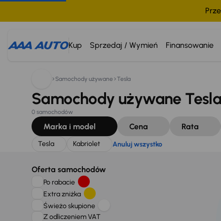
Prze
Szukam:
Tesla
Kabriolet
Anuluj wszystko
Kup
Sprzedaj / Wymień
Finansowanie
Samochody używane
Tesla
Samochody używane Tesla, 
0 samochodów
Marka i model
Cena
Rata
Tesla
Kabriolet
Anuluj wszystko
Oferta samochodów
Po rabacie
Extra zniżka
Świeżo skupione
Z odliczeniem VAT