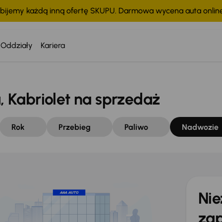
bijemy każdą inną ofertę SKUPU. Darmowa wycena auta onli
Oddziały
Kariera
Kabriolet na sprzedaż
Rok
Przebieg
Paliwo
Nadwozie
Nie
zap