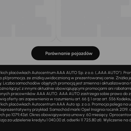
Porównanie pojazdów
stkich placówkach Autocentrum AAA AUTO Sp. z o.o. („AAA AUTO”). Pr
pl/promocja, ze zniżką uwidocznioną w prezentowanej cenie. Zniżka je
ży. Liczba samochodów objętych promocją jest zmienna i aktualizowana 
ożna łączyć z innymi aktualnie obowiązującymi promocjami ani rabatam
żnionych pracowników AAA AUTO. AAA AUTO zastrzega sobie prawo do 
ią oferty ani zapewnienia w rozumieniu art. 66 § 1 oraz art. 556 Kodeks
ich placówkach Autocentrum AAA Auto sp. z o.o. Promocja polega na ud
eprezentatywny przykład: Samochód marki Opel Insignia rocznik 2019, 
ch po 1079,43zł. Okres obowiązywania umowy: 60 miesięcy. Oprocentowan
zja za udzielenie kredytu 1 040,00 zł, odsetki 11 725,80 zł). Wyliczenie n