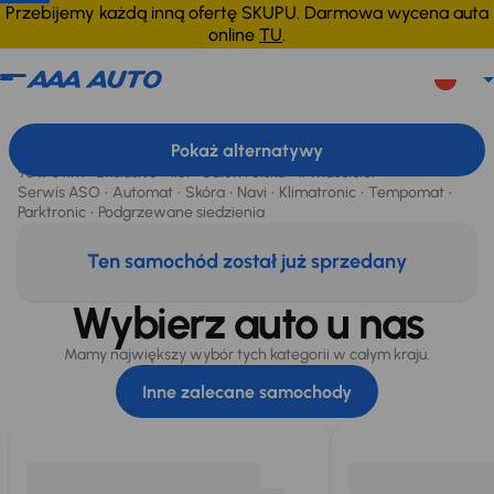
Przebijemy każdą inną ofertę SKUPU. Darmowa wycena auta
online
TU
.
Subaru XV
2020
90 170 km
Subaru XV
, 2020
Pokaż alternatywy
Sprzedane
90 170 km
Exclusive
1.6i
Salon Polska
1. Właściciel
Serwis ASO
Automat
Skóra
Navi
Klimatronic
Tempomat
Parktronic
Podgrzewane siedzienia
Ten samochód został już sprzedany
Wybierz auto u nas
Mamy największy wybór tych kategorii w całym kraju.
Inne zalecane samochody