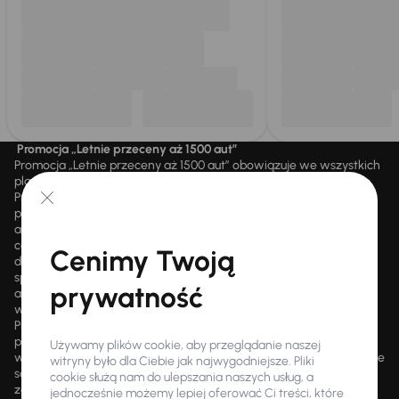
Promocja „Letnie przeceny aż 1500 aut”
Promocja „Letnie przeceny aż 1500 aut” obowiązuje we wszystkich
placówkach Autocentrum AAA AUTO Sp. z o.o. („AAA AUTO”).
Promocja polega na możliwości nabycia wybranych pojazdów
przecenionych, wskazanych w serwisie internetowym
aaaauto.pl/promocja, ze zniżką uwidocznioną w prezentowanej
cenie. Zniżka jest obliczana jako różnica pomiędzy najniższą ceną
Cenimy Twoją
danego pojazdu z 30 dni przed obniżką a jego aktualną ceną
sprzedaży. Liczba samochodów objętych promocją jest zmienna i
prywatność
aktualizowana na bieżąco; średnia liczba dostępnych pojazdów
wynosi około 1500, a nowe auta są dodawane każdego dnia.
Promocji nie można łączyć z innymi aktualnie obowiązującymi
promocjami ani rabatami, ani dochodzić do niej prawa z mocą
Używamy plików cookie, aby przeglądanie naszej
wsteczną. Szczegółowe informacje o zasadach promocji udzielane
witryny było dla Ciebie jak najwygodniejsze. Pliki
są przez upoważnionych pracowników AAA AUTO. AAA AUTO
cookie służą nam do ulepszania naszych usług, a
zastrzega sobie prawo do zawarcia umowy wyłącznie w formie
jednocześnie możemy lepiej oferować Ci treści, które