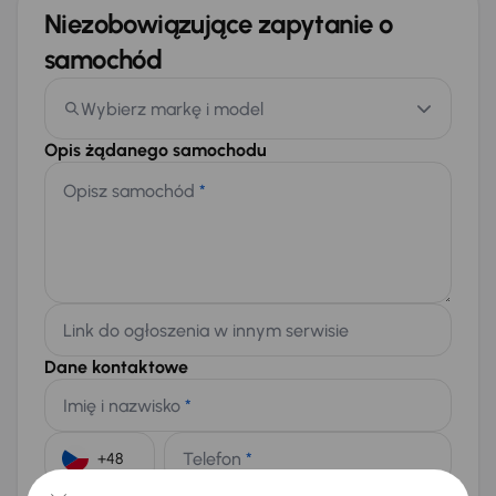
Niezobowiązujące zapytanie o
samochód
Wybierz markę i model
Opis żądanego samochodu
Opisz samochód
*
Link do ogłoszenia w innym serwisie
Dane kontaktowe
Imię i nazwisko
*
Telefon
*