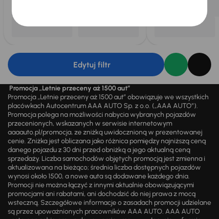
Edytuj filtr
Promocja „Letnie przeceny aż 1500 aut”
Promocja „Letnie przeceny aż 1500 aut” obowiązuje we wszystkich
placówkach Autocentrum AAA AUTO Sp. z o.o. („AAA AUTO”).
Promocja polega na możliwości nabycia wybranych pojazdów
przecenionych, wskazanych w serwisie internetowym
aaaauto.pl/promocja, ze zniżką uwidocznioną w prezentowanej
cenie. Zniżka jest obliczana jako różnica pomiędzy najniższą ceną
danego pojazdu z 30 dni przed obniżką a jego aktualną ceną
sprzedaży. Liczba samochodów objętych promocją jest zmienna i
aktualizowana na bieżąco; średnia liczba dostępnych pojazdów
wynosi około 1500, a nowe auta są dodawane każdego dnia.
Promocji nie można łączyć z innymi aktualnie obowiązującymi
promocjami ani rabatami, ani dochodzić do niej prawa z mocą
wsteczną. Szczegółowe informacje o zasadach promocji udzielane
są przez upoważnionych pracowników AAA AUTO. AAA AUTO