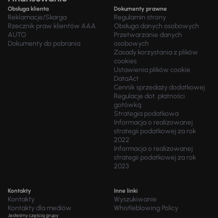
Obsługa klienta
Dokumenty prawne
Reklamacje/Skarga
Regulamin strony
Rzecznik praw klientów AAA
Obsługa danych osobowych
AUTO
Przetwarzanie danych
Dokumenty do pobrania
osobowych
Zasady korzystania z plików
cookies
Ustawienia plików cookie
DataAct
Cennik sprzedaży dodatkowej
Regulacje dot. płatności
gotówką
Strategia podatkowa
Informacja o realizowanej
strategii podatkowej za rok
2022
Informacja o realizowanej
strategii podatkowej za rok
2023
Kontakty
Inne linki
Kontakty
Wyszukiwanie
Kontakty dla mediów
Whistleblowing Policy
Jesteśmy częścią grupy