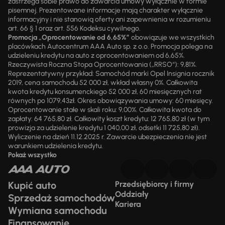
zastrzega sobie prawo do zawarcia umowy wyłącznie w formie
pisemnej. Prezentowane informacje mają charakter wyłącznie
informacyjny i nie stanowią oferty ani zapewnienia w rozumieniu
art. 66 § 1 oraz art. 556 Kodeksu cywilnego.
Promocja „Oprocentowanie od 6,65%”
obowiązuje we wszystkich
placówkach Autocentrum AAA Auto sp. z o.o. Promocja polega na
udzieleniu kredytu na auto z oprocentowaniem od 6,65%.
Rzeczywista Roczna Stopa Oprocentowania („RRSO“): 9,81%.
Reprezentatywny przykład: Samochód marki Opel Insignia rocznik
2019, cena samochodu 52 000 zł, wkład własny 0%. Całkowita
kwota kredytu konsumenckiego 52 000 zł, 60 miesięcznych rat
równych po 1079,43zł. Okres obowiązywania umowy: 60 miesięcy.
Oprocentowanie stałe w skali roku: 9,00%. Całkowita kwota do
zapłaty: 64 765,80 zł. Całkowity koszt kredytu: 12 765,80 zł (w tym
prowizja za udzielenie kredytu 1 040,00 zł, odsetki 11 725,80 zł).
Wyliczenie na dzień 11.12.2025 r. Zawarcie ubezpieczenia nie jest
warunkiem udzielenia kredytu.
Pokaż wszystko
Kupić auto
Przedsiębiorcy i firmy
Oddziały
Sprzedaż samochodów
Kariera
Wymiana samochodu
Finansowanie