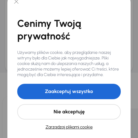
+48
E-mail
*
Chcę otrzymywać informacje o ofertach rabatowych
Cenimy Twoją
Na e-mail
(opcjonalnie)
Na numer telefonu
(opcjonalnie)
prywatność
Wyślij zapytanie
Zwracamy uwagę, że umówienie spotkania nie jest równoznaczne z rezerwacją
Używamy plików cookie, aby przeglądanie naszej
ani zagwarantowaną dostępnością pojazdu. AURES Holdings a.s., z siedzibą
Dopraváků 874/15, Čimice, 184 00 Praga 8, będzie przechowywać i przetwarzać
witryny było dla Ciebie jak najwygodniejsze. Pliki
Twoje dane osobowe zgodnie z zasadami ochrony i przetwarzania
danych
cookie służą nam do ulepszania naszych usług, a
osobowych
.
jednocześnie możemy lepiej oferować Ci treści, które
Wybraliśmy dla Ciebie
mogą być dla Ciebie interesujące i przydatne.
Wybieramy dla Ciebie
najlepsze pojazdy
z naszej oferty. Kupimy
Zaakceptuj wszystko
dla Ciebie
do 400 pojazdów
każdego dnia.
Nie akceptuję
Zarządzaj plikami cookie