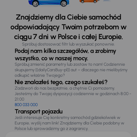
Znajdziemy dla Ciebie samochód
odpowiadający Twoim potrzebom w
ciągu 7 dni w Polsce i całej Europie.
Spróbuj dostosować filtr lub wyszukać ponownie.
Podaj nam kilka szczegółów, a zrobimy
wszystko, co w naszej mocy.
Spróbuj zmienić parametry lub zostaw to nam! Codziennie
skupujemy [[dailyCarsBuy-pl]] aut – dlaczego nie mielibyśmy
odkupić właśnie Twojego?
Nie znalazłeś tego, czego szukałeś?
Zadzwoń do nas bezpłatnie, a chętnie Ci pomożemy.
Jesteśmy do Twojej dyspozycji codziennie w godzinach 8:00 -
21:00
800 033 000
Transport pojazdu
Jeśli interesuje Cię konkretny samochód gdziekolwiek w
Europie, wyślij nam link! Znajdziemy dla Ciebie podobny w
Polsce lub sprowadzimy go z zagranicy.