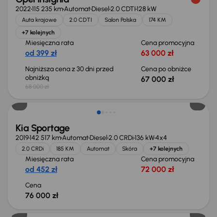
2022
115 235 km
Automat
Diesel
2.0 CDTI
128 kW
Auta krajowe
2.0 CDTI
Salon Polska
174 KM
+7 kolejnych
Miesięczna rata
Cena promocyjna
od 399 zł
63 000 zł
Najniższa cena z 30 dni przed
Cena po obniżce
obniżką
67 000 zł
68 000 zł
Kia Sportage
2019
142 517 km
Automat
Diesel
2.0 CRDi
136 kW
4x4
2.0 CRDi
185 KM
Automat
Skóra
+7 kolejnych
Miesięczna rata
Cena promocyjna
od 452 zł
72 000 zł
Cena
76 000 zł