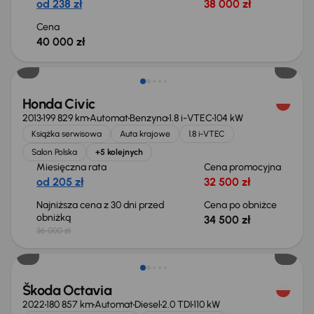
od 238 zł
38 000 zł
Cena
40 000 zł
Taniej o 1 500 zł
Honda Civic
2013
199 829 km
Automat
Benzyna
1.8 i-VTEC
104 kW
Książka serwisowa
Auta krajowe
1.8 i-VTEC
Salon Polska
+5 kolejnych
Miesięczna rata
Cena promocyjna
od 205 zł
32 500 zł
Najniższa cena z 30 dni przed
Cena po obniżce
obniżką
34 500 zł
36 000 zł
Świeżo skupione
Škoda Octavia
2022
180 857 km
Automat
Diesel
2.0 TDI
110 kW