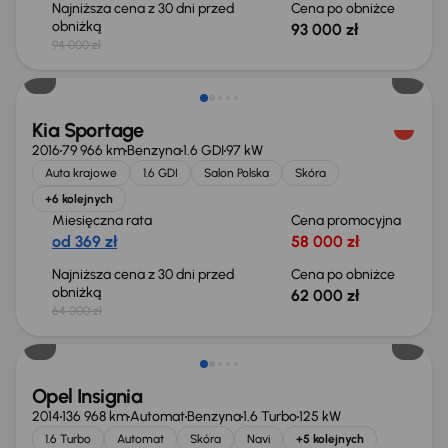
Najniższa cena z 30 dni przed
Cena po obniżce
obniżką
93 000 zł
94 000 zł
Taniej o 2 000 zł
Kia Sportage
2016
79 966 km
Benzyna
1.6 GDI
97 kW
Auta krajowe
1.6 GDI
Salon Polska
Skóra
+6 kolejnych
Miesięczna rata
Cena promocyjna
od 369 zł
58 000 zł
Najniższa cena z 30 dni przed
Cena po obniżce
obniżką
62 000 zł
64 000 zł
Opel Insignia
2014
136 968 km
Automat
Benzyna
1.6 Turbo
125 kW
1.6 Turbo
Automat
Skóra
Navi
+5 kolejnych