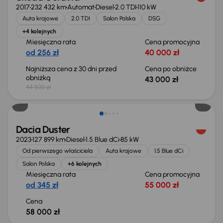
2017
232 432 km
Automat
Diesel
2.0 TDI
110 kW
Auta krajowe
2.0 TDI
Salon Polska
DSG
+4 kolejnych
Miesięczna rata
Cena promocyjna
od 256 zł
40 000 zł
Najniższa cena z 30 dni przed
Cena po obniżce
obniżką
43 000 zł
44 500 zł
Możliwość odliczenia VAT
Dacia Duster
2023
127 899 km
Diesel
1.5 Blue dCi
85 kW
Od pierwszego właściciela
Auta krajowe
1.5 Blue dCi
Salon Polska
+6 kolejnych
Miesięczna rata
Cena promocyjna
od 345 zł
55 000 zł
Cena
58 000 zł
Taniej o 700 zł