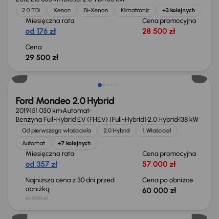
2.0 TDI
Xenon
Bi-Xenon
Klimatronic
+3 kolejnych
Miesięczna rata
Cena promocyjna
od 176 zł
28 500 zł
Cena
29 500 zł
Taniej o 1 500 zł
Ford Mondeo 2.0 Hybrid
2019
151 050 km
Automat
Benzyna Full-Hybrid EV (FHEV) (Full-Hybrid)
2.0 Hybrid
138 kW
Od pierwszego właściciela
2.0 Hybrid
1. Właściciel
Automat
+7 kolejnych
Miesięczna rata
Cena promocyjna
od 357 zł
57 000 zł
Najniższa cena z 30 dni przed
Cena po obniżce
obniżką
60 000 zł
61 500 zł