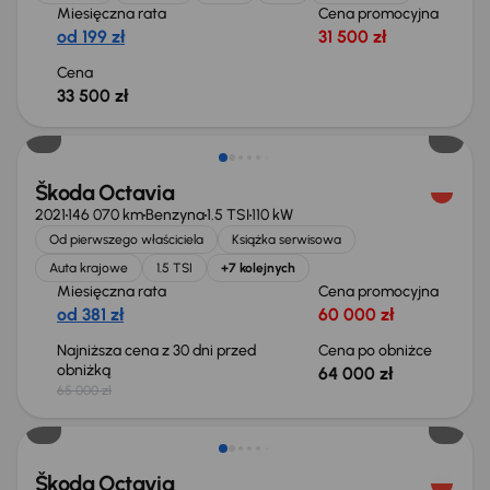
Miesięczna rata
Cena promocyjna
od 199 zł
31 500 zł
Cena
33 500 zł
Taniej o 1 000 zł
Škoda Octavia
2021
146 070 km
Benzyna
1.5 TSI
110 kW
Od pierwszego właściciela
Książka serwisowa
Auta krajowe
1.5 TSI
+7 kolejnych
Miesięczna rata
Cena promocyjna
od 381 zł
60 000 zł
Najniższa cena z 30 dni przed
Cena po obniżce
obniżką
64 000 zł
65 000 zł
Taniej o 1 500 zł
Škoda Octavia