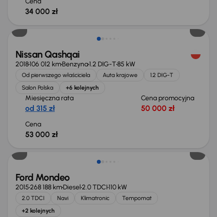
Cena
34 000 zł
Nissan Qashqai
2018
106 012 km
Benzyna
1.2 DIG-T
85 kW
Od pierwszego właściciela
Auta krajowe
1.2 DIG-T
Salon Polska
+6 kolejnych
Miesięczna rata
Cena promocyjna
od 315 zł
50 000 zł
Cena
53 000 zł
Taniej o 1 000 zł
Ford Mondeo
2015
268 188 km
Diesel
2.0 TDCI
110 kW
2.0 TDCI
Navi
Klimatronic
Tempomat
+2 kolejnych