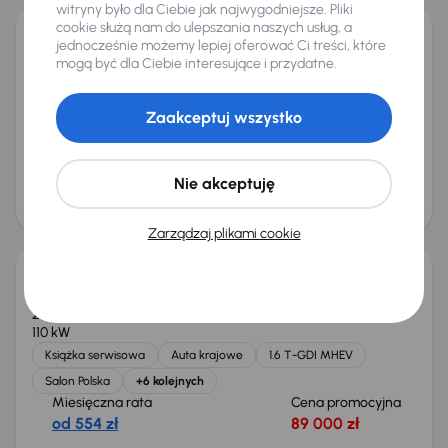
witryny było dla Ciebie jak najwygodniejsze. Pliki
cookie służą nam do ulepszania naszych usług, a
jednocześnie możemy lepiej oferować Ci treści, które
Audi A4
mogą być dla Ciebie interesujące i przydatne.
2015
188 788 km
Automat
Diesel
2.0 TDI
110 kW
2.0 TDI
Automat
Skóra
Navi
+6 kolejnych
Zaakceptuj wszystko
Miesięczna rata
Cena promocyjna
od 280 zł
44 000 zł
Najniższa cena z 30 dni przed
Cena po obniżce
Nie akceptuję
obniżką
47 000 zł
45 000 zł
Taniej o 1 000 zł
Zarządzaj plikami cookie
Kia Sportage 1.6 T-GDI MHEV
2023
67 171 km
Automat
Benzyna + Hybryda
1.6 T-GDI MHEV
110 kW
Książka serwisowa
Auta krajowe
1.6 T-GDI MHEV
Salon Polska
+6 kolejnych
Miesięczna rata
Cena promocyjna
od 554 zł
89 000 zł