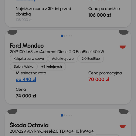
Najniższa cena z 30 dni przed
Cena po obniżce
obniżką
106 000 zł
108 000 zł
Ford Mondeo
2019
100 465 km
Automat
Diesel
2.0 EcoBlue
140 kW
Książka serwisowa
Auta krajowe
2.0 EcoBlue
Salon Polska
+9 kolejnych
Miesięczna rata
Cena promocyjna
od 440 zł
70 000 zł
Cena
74 000 zł
Škoda Octavia
2017
229 909 km
Diesel
2.0 TDI 4x4
110 kW
4x4