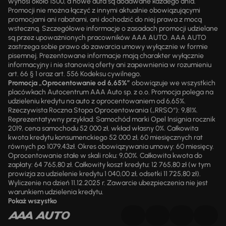
wynosi około 1500, a nowe auta są dodawane każdego dnia.
Promocji nie można łączyć z innymi aktualnie obowiązującymi
promocjami ani rabatami, ani dochodzić do niej prawa z mocą
wsteczną. Szczegółowe informacje o zasadach promocji udzielane
są przez upoważnionych pracowników AAA AUTO. AAA AUTO
zastrzega sobie prawo do zawarcia umowy wyłącznie w formie
pisemnej. Prezentowane informacje mają charakter wyłącznie
informacyjny i nie stanowią oferty ani zapewnienia w rozumieniu
art. 66 § 1 oraz art. 556 Kodeksu cywilnego.
Promocja „Oprocentowanie od 6,65%”
obowiązuje we wszystkich
placówkach Autocentrum AAA Auto sp. z o.o. Promocja polega na
udzieleniu kredytu na auto z oprocentowaniem od 6,65%.
Rzeczywista Roczna Stopa Oprocentowania („RRSO“): 9,81%.
Reprezentatywny przykład: Samochód marki Opel Insignia rocznik
2019, cena samochodu 52 000 zł, wkład własny 0%. Całkowita
kwota kredytu konsumenckiego 52 000 zł, 60 miesięcznych rat
równych po 1079,43zł. Okres obowiązywania umowy: 60 miesięcy.
Oprocentowanie stałe w skali roku: 9,00%. Całkowita kwota do
zapłaty: 64 765,80 zł. Całkowity koszt kredytu: 12 765,80 zł (w tym
prowizja za udzielenie kredytu 1 040,00 zł, odsetki 11 725,80 zł).
Wyliczenie na dzień 11.12.2025 r. Zawarcie ubezpieczenia nie jest
warunkiem udzielenia kredytu.
Pokaż wszystko