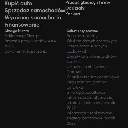
Kupić auto
Przedsiębiorcy i firmy
Oddziały
Sprzedaż samochodów
Kariera
Wymiana samochodu
Finansowanie
Obsługa klienta
Dokumenty prawne
Reklamacje/Skarga
Regulamin strony
Rzecznik praw klientów AAA
Obsługa danych osobowych
AUTO
Przetwarzanie danych
Dokumenty do pobrania
osobowych
Zasady korzystania z plików
cookies
Ustawienia plików cookie
DataAct
Cennik sprzedaży dodatkowej
Regulacje dot. płatności
gotówką
Strategia podatkowa
Informacja o realizowanej
strategii podatkowej za rok
2022
Informacja o realizowanej
strategii podatkowej za rok
2023