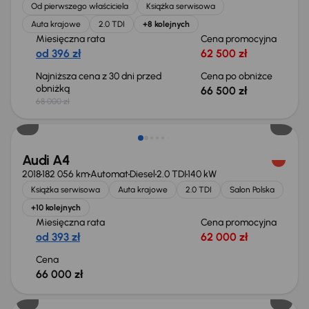
Od pierwszego właściciela
Książka serwisowa
Auta krajowe
2.0 TDI
+8 kolejnych
Miesięczna rata
Cena promocyjna
od 396 zł
62 500 zł
Najniższa cena z 30 dni przed
Cena po obniżce
obniżką
66 500 zł
68 000 zł
Audi A4
2018
182 056 km
Automat
Diesel
2.0 TDI
140 kW
Książka serwisowa
Auta krajowe
2.0 TDI
Salon Polska
+10 kolejnych
Miesięczna rata
Cena promocyjna
od 393 zł
62 000 zł
Cena
66 000 zł