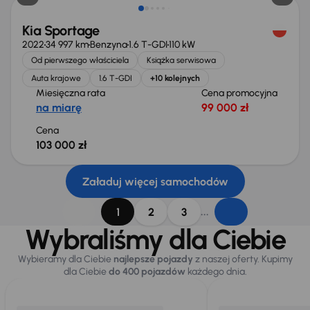
Kia Sportage
2022
34 997 km
Benzyna
1.6 T-GDI
110 kW
Od pierwszego właściciela
Książka serwisowa
Auta krajowe
1.6 T-GDI
+10 kolejnych
Miesięczna rata
Cena promocyjna
na miarę
99 000 zł
Cena
103 000 zł
Załaduj więcej samochodów
...
1
2
3
Wybraliśmy dla Ciebie
Wybieramy dla Ciebie
najlepsze pojazdy
z naszej oferty. Kupimy
dla Ciebie
do 400 pojazdów
każdego dnia.