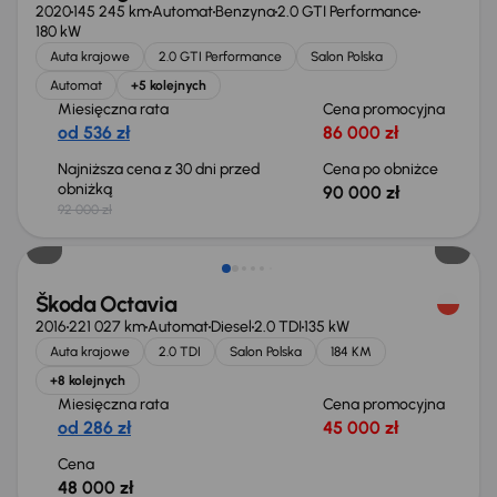
2020
145 245 km
Automat
Benzyna
2.0 GTI Performance
180 kW
Auta krajowe
2.0 GTI Performance
Salon Polska
Automat
+5 kolejnych
Miesięczna rata
Cena promocyjna
od 536 zł
86 000 zł
Najniższa cena z 30 dni przed
Cena po obniżce
obniżką
90 000 zł
92 000 zł
Škoda Octavia
2016
221 027 km
Automat
Diesel
2.0 TDI
135 kW
Auta krajowe
2.0 TDI
Salon Polska
184 KM
+8 kolejnych
Miesięczna rata
Cena promocyjna
od 286 zł
45 000 zł
Cena
48 000 zł