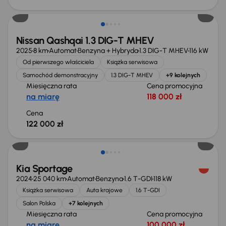
Od nowego taniej o 36 775 zł
Nissan Qashqai 1.3 DIG-T MHEV
2025
8 km
Automat
Benzyna + Hybryda
1.3 DIG-T MHEV
116 kW
Od pierwszego właściciela
Książka serwisowa
Samochód demonstracyjny
1.3 DIG-T MHEV
+9 kolejnych
Miesięczna rata
Cena promocyjna
na miarę
118 000 zł
Cena
122 000 zł
Taniej o 1 000 zł
Kia Sportage
2024
25 040 km
Automat
Benzyna
1.6 T-GDI
118 kW
Książka serwisowa
Auta krajowe
1.6 T-GDI
Salon Polska
+7 kolejnych
Miesięczna rata
Cena promocyjna
na miarę
100 000 zł