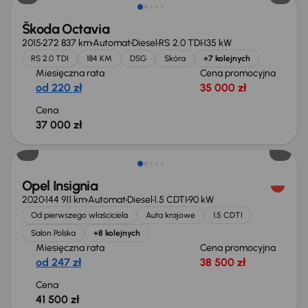
Škoda Octavia
2015
272 837 km
Automat
Diesel
RS 2.0 TDI
135 kW
RS 2.0 TDI
184 KM
DSG
Skóra
+7 kolejnych
Miesięczna rata
Cena promocyjna
od 220 zł
35 000 zł
Cena
37 000 zł
Możliwość odliczenia VAT
Opel Insignia
2020
144 911 km
Automat
Diesel
1.5 CDTI
90 kW
Od pierwszego właściciela
Auta krajowe
1.5 CDTI
Salon Polska
+8 kolejnych
Miesięczna rata
Cena promocyjna
od 247 zł
38 500 zł
Cena
41 500 zł
Taniej o 1 000 zł