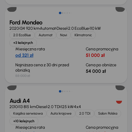
Ford Mondeo
2020
134 920 km
Automat
Diesel
2.0 EcoBlue
110 kW
2.0 EcoBlue
Automat
Navi
Klimatronic
+3 kolejnych
Miesięczna rata
Cena promocyjna
od 321 zł
51 000 zł
Najniższa cena z 30 dni przed
Cena po obniżce
obniżką
54 000 zł
55 000 zł
Audi A4
2010
113 815 km
Diesel
2.0 TDI
125 kW
4x4
Książka serwisowa
Auta krajowe
2.0 TDI
Salon Polska
+10 kolejnych
Miesięczna rata
Cena promocyjna