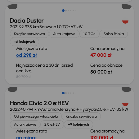
Dacia Duster
2021
92 975 km
Benzyna
1.0 TCe
67 kW
Książka serwisowa
Auta krajowe
1.0 TCe
Salon Polska
+6 kolejnych
Miesięczna rata
Cena promocyjna
od 298 zł
47 000 zł
Najniższa cena z 30 dni przed
Cena po obniżce
obniżką
50 000 zł
50 700 zł
Taniej o 2 000 zł
Honda Civic 2.0 e:HEV
2022
40 794 km
Automat
Benzyna + Hybryda
2.0 e:HEV
135 kW
Od pierwszego właściciela
Książka serwisowa
Auta krajowe
2.0 e:HEV
+9 kolejnych
Miesięczna rata
Cena promocyjna
na miarę
102 000 zł