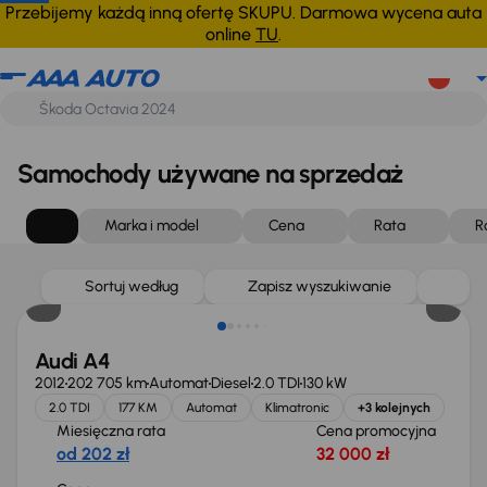
Przebijemy każdą inną ofertę SKUPU. Darmowa wycena auta
online
TU
.
Samochody używane na sprzedaż
Marka i model
Cena
Rata
R
Sortuj według
Zapisz wyszukiwanie
Audi A4
2012
202 705 km
Automat
Diesel
2.0 TDI
130 kW
2.0 TDI
177 KM
Automat
Klimatronic
+3 kolejnych
Miesięczna rata
Cena promocyjna
od 202 zł
32 000 zł