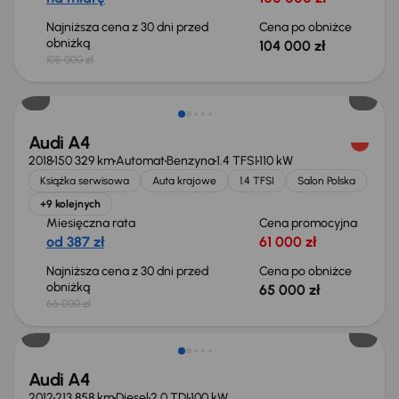
Najniższa cena z 30 dni przed
Cena po obniżce
obniżką
104 000 zł
105 000 zł
Taniej o 1 000 zł
Audi A4
2018
150 329 km
Automat
Benzyna
1.4 TFSI
110 kW
Książka serwisowa
Auta krajowe
1.4 TFSI
Salon Polska
+9 kolejnych
Miesięczna rata
Cena promocyjna
od 387 zł
61 000 zł
Najniższa cena z 30 dni przed
Cena po obniżce
obniżką
65 000 zł
66 000 zł
Audi A4
2012
213 858 km
Diesel
2.0 TDI
100 kW