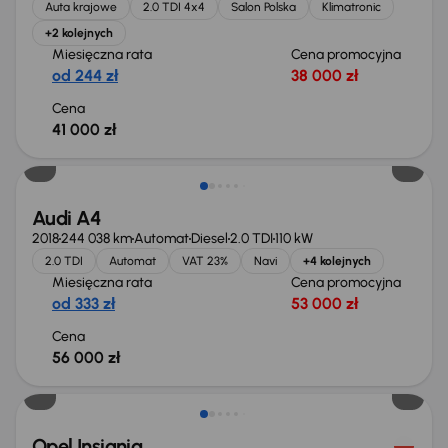
Auta krajowe
2.0 TDI 4x4
Salon Polska
Klimatronic
+2 kolejnych
Miesięczna rata
Cena promocyjna
od 244 zł
38 000 zł
Cena
41 000 zł
Możliwość odliczenia VAT
Audi A4
2018
244 038 km
Automat
Diesel
2.0 TDI
110 kW
2.0 TDI
Automat
VAT 23%
Navi
+4 kolejnych
Miesięczna rata
Cena promocyjna
od 333 zł
53 000 zł
Cena
56 000 zł
Taniej o 1 000 zł
Opel Insignia