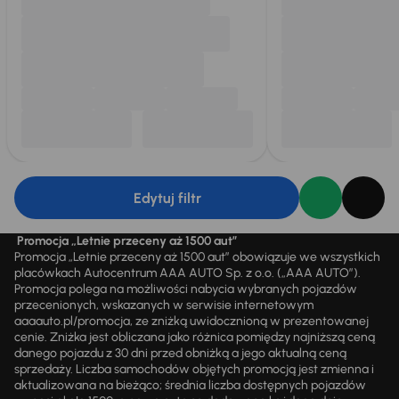
Edytuj filtr
Promocja „Letnie przeceny aż 1500 aut”
Promocja „Letnie przeceny aż 1500 aut” obowiązuje we wszystkich
placówkach Autocentrum AAA AUTO Sp. z o.o. („AAA AUTO”).
Promocja polega na możliwości nabycia wybranych pojazdów
przecenionych, wskazanych w serwisie internetowym
aaaauto.pl/promocja, ze zniżką uwidocznioną w prezentowanej
cenie. Zniżka jest obliczana jako różnica pomiędzy najniższą ceną
danego pojazdu z 30 dni przed obniżką a jego aktualną ceną
sprzedaży. Liczba samochodów objętych promocją jest zmienna i
aktualizowana na bieżąco; średnia liczba dostępnych pojazdów