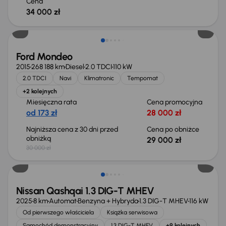
Cena
34 000 zł
Taniej o 1 000 zł
Ford Mondeo
2015
268 188 km
Diesel
2.0 TDCI
110 kW
2.0 TDCI
Navi
Klimatronic
Tempomat
+2 kolejnych
Miesięczna rata
Cena promocyjna
od 173 zł
28 000 zł
Najniższa cena z 30 dni przed
Cena po obniżce
obniżką
29 000 zł
30 000 zł
Od nowego taniej o 36 775 zł
Nissan Qashqai 1.3 DIG-T MHEV
2025
8 km
Automat
Benzyna + Hybryda
1.3 DIG-T MHEV
116 kW
Od pierwszego właściciela
Książka serwisowa
Samochód demonstracyjny
1.3 DIG-T MHEV
+9 kolejnych