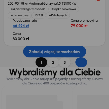
2021
90 198 km
Automat
Benzyna
1.5 TSI
110 kW
Od pierwszego właściciela
Książka serwisowa
Auta krajowe
1.5 TSI
+10 kolejnych
Miesięczna rata
Cena promocyjna
od 494 zł
79 000 zł
Cena
83 000 zł
Załaduj więcej samochodów
...
1
2
3
Wybraliśmy dla Ciebie
Wybieramy dla Ciebie
najlepsze pojazdy
z naszej oferty. Kupimy
dla Ciebie
do 400 pojazdów
każdego dnia.