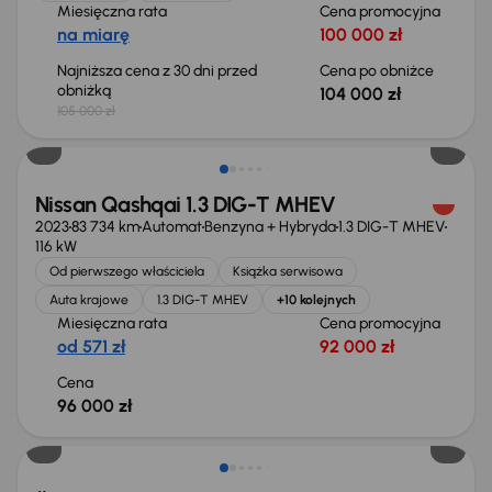
Miesięczna rata
Cena promocyjna
na miarę
100 000 zł
Najniższa cena z 30 dni przed
Cena po obniżce
obniżką
104 000 zł
105 000 zł
Możliwość odliczenia VAT
Nissan Qashqai 1.3 DIG-T MHEV
2023
83 734 km
Automat
Benzyna + Hybryda
1.3 DIG-T MHEV
116 kW
Od pierwszego właściciela
Książka serwisowa
Auta krajowe
1.3 DIG-T MHEV
+10 kolejnych
Miesięczna rata
Cena promocyjna
od 571 zł
92 000 zł
Cena
96 000 zł
Możliwość odliczenia VAT