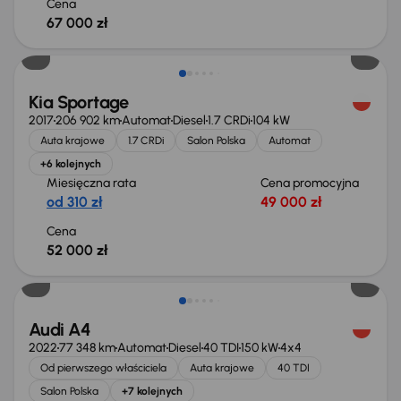
Cena
67 000 zł
Kia Sportage
2017
206 902 km
Automat
Diesel
1.7 CRDi
104 kW
Auta krajowe
1.7 CRDi
Salon Polska
Automat
+6 kolejnych
Miesięczna rata
Cena promocyjna
od 310 zł
49 000 zł
Cena
52 000 zł
Taniej o 1 000 zł
Audi A4
2022
77 348 km
Automat
Diesel
40 TDI
150 kW
4x4
Od pierwszego właściciela
Auta krajowe
40 TDI
Salon Polska
+7 kolejnych