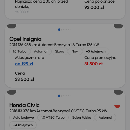
Najniższa cena z 30 dni przed
Cena po obniżce
obniżką
93 000 zł
94 000 zł
Opel Insignia
2014
136 968 km
Automat
Benzyna
1.6 Turbo
125 kW
1.6 Turbo
Automat
Skóra
Navi
+5 kolejnych
Miesięczna rata
Cena promocyjna
od 199 zł
31 500 zł
Cena
33 500 zł
Taniej o 1 500 zł
Honda Civic
2018
113 378 km
Automat
Benzyna
1.0 VTEC Turbo
95 kW
Auta krajowe
1.0 VTEC Turbo
Salon Polska
Automat
+4 kolejnych