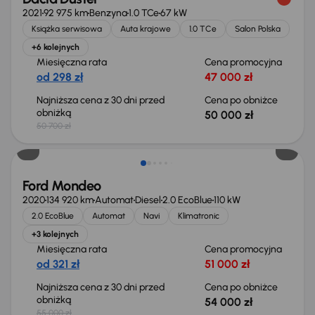
2021
92 975 km
Benzyna
1.0 TCe
67 kW
Książka serwisowa
Auta krajowe
1.0 TCe
Salon Polska
+6 kolejnych
Miesięczna rata
Cena promocyjna
od 298 zł
47 000 zł
Najniższa cena z 30 dni przed
Cena po obniżce
obniżką
50 000 zł
50 700 zł
Taniej o 1 000 zł
Ford Mondeo
2020
134 920 km
Automat
Diesel
2.0 EcoBlue
110 kW
2.0 EcoBlue
Automat
Navi
Klimatronic
+3 kolejnych
Miesięczna rata
Cena promocyjna
od 321 zł
51 000 zł
Najniższa cena z 30 dni przed
Cena po obniżce
obniżką
54 000 zł
55 000 zł