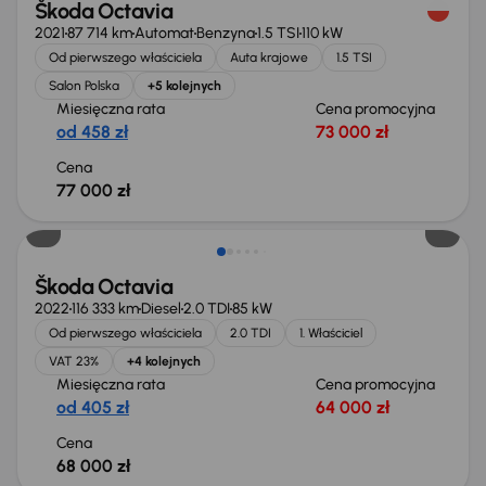
Škoda Octavia
2021
87 714 km
Automat
Benzyna
1.5 TSI
110 kW
Od pierwszego właściciela
Auta krajowe
1.5 TSI
Salon Polska
+5 kolejnych
Miesięczna rata
Cena promocyjna
od 458 zł
73 000 zł
Cena
77 000 zł
Możliwość odliczenia VAT
Škoda Octavia
2022
116 333 km
Diesel
2.0 TDI
85 kW
Od pierwszego właściciela
2.0 TDI
1. Właściciel
VAT 23%
+4 kolejnych
Miesięczna rata
Cena promocyjna
od 405 zł
64 000 zł
Cena
68 000 zł
Taniej o 1 000 zł