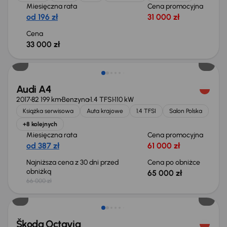
Miesięczna rata
Cena promocyjna
od 196 zł
31 000 zł
Cena
33 000 zł
Taniej o 1 000 zł
Audi A4
2017
82 199 km
Benzyna
1.4 TFSI
110 kW
Książka serwisowa
Auta krajowe
1.4 TFSI
Salon Polska
+8 kolejnych
Miesięczna rata
Cena promocyjna
od 387 zł
61 000 zł
Najniższa cena z 30 dni przed
Cena po obniżce
obniżką
65 000 zł
66 000 zł
Świeżo skupione
Škoda Octavia