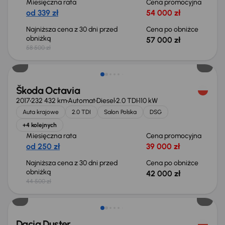
Miesięczna rata
Cena promocyjna
od 339 zł
54 000 zł
Najniższa cena z 30 dni przed
Cena po obniżce
obniżką
57 000 zł
58 500 zł
Taniej o 2 500 zł
Škoda Octavia
2017
232 432 km
Automat
Diesel
2.0 TDI
110 kW
Auta krajowe
2.0 TDI
Salon Polska
DSG
+4 kolejnych
Miesięczna rata
Cena promocyjna
od 250 zł
39 000 zł
Najniższa cena z 30 dni przed
Cena po obniżce
obniżką
42 000 zł
44 500 zł
Taniej o 700 zł
Dacia Duster