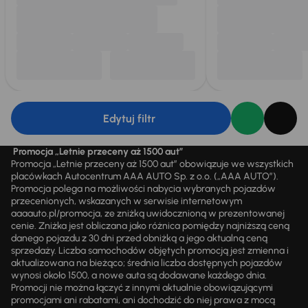
Edytuj filtr
Promocja „Letnie przeceny aż 1500 aut”
Promocja „Letnie przeceny aż 1500 aut” obowiązuje we wszystkich
placówkach Autocentrum AAA AUTO Sp. z o.o. („AAA AUTO”).
Promocja polega na możliwości nabycia wybranych pojazdów
przecenionych, wskazanych w serwisie internetowym
aaaauto.pl/promocja, ze zniżką uwidocznioną w prezentowanej
cenie. Zniżka jest obliczana jako różnica pomiędzy najniższą ceną
danego pojazdu z 30 dni przed obniżką a jego aktualną ceną
sprzedaży. Liczba samochodów objętych promocją jest zmienna i
aktualizowana na bieżąco; średnia liczba dostępnych pojazdów
wynosi około 1500, a nowe auta są dodawane każdego dnia.
Promocji nie można łączyć z innymi aktualnie obowiązującymi
promocjami ani rabatami, ani dochodzić do niej prawa z mocą