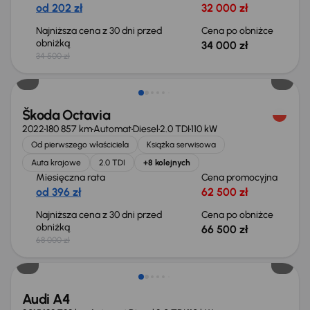
od 202 zł
32 000 zł
Najniższa cena z 30 dni przed
Cena po obniżce
obniżką
34 000 zł
34 500 zł
Świeżo skupione
Škoda Octavia
2022
180 857 km
Automat
Diesel
2.0 TDI
110 kW
Od pierwszego właściciela
Książka serwisowa
Auta krajowe
2.0 TDI
+8 kolejnych
Miesięczna rata
Cena promocyjna
od 396 zł
62 500 zł
Najniższa cena z 30 dni przed
Cena po obniżce
obniżką
66 500 zł
68 000 zł
Audi A4