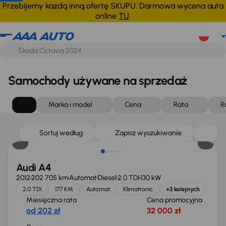
Przebijemy każdą inną ofertę SKUPU. Darmowa wycena auta
online
TU
.
Samochody używane na sprzedaż
Marka i model
Cena
Rata
R
Sortuj według
Zapisz wyszukiwanie
Audi A4
2012
202 705 km
Automat
Diesel
2.0 TDI
130 kW
2.0 TDI
177 KM
Automat
Klimatronic
+3 kolejnych
Miesięczna rata
Cena promocyjna
od 202 zł
32 000 zł