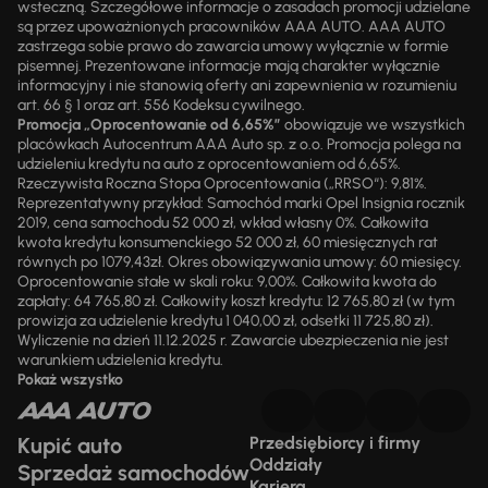
wsteczną. Szczegółowe informacje o zasadach promocji udzielane
są przez upoważnionych pracowników AAA AUTO. AAA AUTO
zastrzega sobie prawo do zawarcia umowy wyłącznie w formie
pisemnej. Prezentowane informacje mają charakter wyłącznie
informacyjny i nie stanowią oferty ani zapewnienia w rozumieniu
art. 66 § 1 oraz art. 556 Kodeksu cywilnego.
Promocja „Oprocentowanie od 6,65%”
obowiązuje we wszystkich
placówkach Autocentrum AAA Auto sp. z o.o. Promocja polega na
udzieleniu kredytu na auto z oprocentowaniem od 6,65%.
Rzeczywista Roczna Stopa Oprocentowania („RRSO“): 9,81%.
Reprezentatywny przykład: Samochód marki Opel Insignia rocznik
2019, cena samochodu 52 000 zł, wkład własny 0%. Całkowita
kwota kredytu konsumenckiego 52 000 zł, 60 miesięcznych rat
równych po 1079,43zł. Okres obowiązywania umowy: 60 miesięcy.
Oprocentowanie stałe w skali roku: 9,00%. Całkowita kwota do
zapłaty: 64 765,80 zł. Całkowity koszt kredytu: 12 765,80 zł (w tym
prowizja za udzielenie kredytu 1 040,00 zł, odsetki 11 725,80 zł).
Wyliczenie na dzień 11.12.2025 r. Zawarcie ubezpieczenia nie jest
warunkiem udzielenia kredytu.
Pokaż wszystko
Kupić auto
Przedsiębiorcy i firmy
Oddziały
Sprzedaż samochodów
Kariera