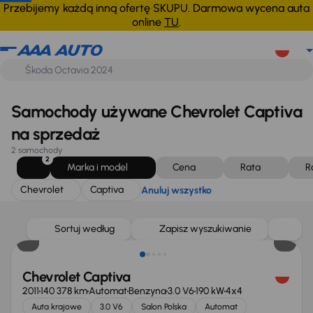
Chevrolet
Captiva
Anuluj wszystko
Przebijemy każdą inną ofertę SKUPU. Darmowa wycena auta
online
TU
.
Samochody używane Chevrolet Captiva
na sprzedaż
2 samochody
2
Marka i model
Cena
Rata
R
Chevrolet
Captiva
Anuluj wszystko
Taniej o 1 500 zł
Sortuj według
Zapisz wyszukiwanie
Chevrolet Captiva
2011
140 378 km
Automat
Benzyna
3.0 V6
190 kW
4x4
Auta krajowe
3.0 V6
Salon Polska
Automat