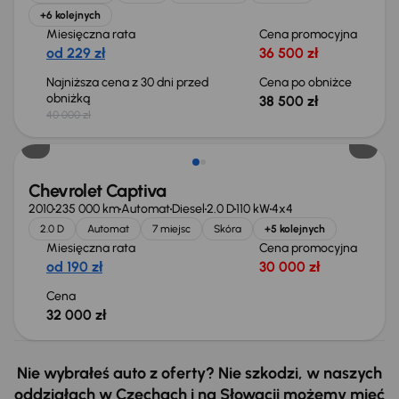
+6 kolejnych
Miesięczna rata
Cena promocyjna
od 229 zł
36 500 zł
Najniższa cena z 30 dni przed
Cena po obniżce
obniżką
38 500 zł
40 000 zł
Chevrolet Captiva
2010
235 000 km
Automat
Diesel
2.0 D
110 kW
4x4
2.0 D
Automat
7 miejsc
Skóra
+5 kolejnych
Miesięczna rata
Cena promocyjna
od 190 zł
30 000 zł
Cena
32 000 zł
Nie wybrałeś auto z oferty? Nie szkodzi, w naszych
oddziałach w Czechach i na Słowacji możemy mieć