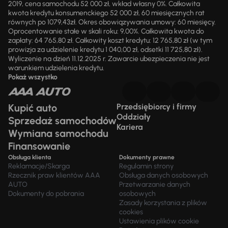
2019, cena samochodu 52 000 zł, wkład własny 0%. Całkowita
kwota kredytu konsumenckiego 52 000 zł, 60 miesięcznych rat
równych po 1079,43zł. Okres obowiązywania umowy: 60 miesięcy.
Oprocentowanie stałe w skali roku: 9,00%. Całkowita kwota do
zapłaty: 64 765,80 zł. Całkowity koszt kredytu: 12 765,80 zł (w tym
prowizja za udzielenie kredytu 1 040,00 zł, odsetki 11 725,80 zł).
Wyliczenie na dzień 11.12.2025 r. Zawarcie ubezpieczenia nie jest
warunkiem udzielenia kredytu.
Pokaż wszystko
Kupić auto
Przedsiębiorcy i firmy
Oddziały
Sprzedaż samochodów
Kariera
Wymiana samochodu
Finansowanie
Obsługa klienta
Dokumenty prawne
Reklamacje/Skarga
Regulamin strony
Rzecznik praw klientów AAA
Obsługa danych osobowych
AUTO
Przetwarzanie danych
Dokumenty do pobrania
osobowych
Zasady korzystania z plików
cookies
Ustawienia plików cookie