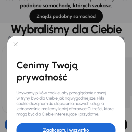
podobne samochody, których szukasz.
Znajdź podobny samochód
Wybraliśmy dla Ciebie
Wybieramy dla Ciebie
najlepsze pojazdy
z naszej oferty. Kupimy
dla Ciebie
do 400 pojazdów
każdego dnia.
Cenimy Twoją
prywatność
Używamy plików cookie, aby przeglądanie naszej
witryny było dla Ciebie jak najwygodniejsze. Pliki
cookie służą nam do ulepszania naszych usług, a
jednocześnie możemy lepiej oferować Ci treści, które
mogą być dla Ciebie interesujące i przydatne.
Edytuj filtr
Zaakceptuj wszystko