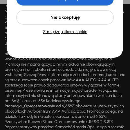
Promocja „Letnie przeceny aż 1500 aut”
Promocja „Letnie przeceny aż 1500 aut” obowiązuje we wszystkich
Nie akceptuję
placówkach Autocentrum AAA AUTO Sp. z o.o. („AAA AUTO”).
Promocja polega na możliwości nabycia wybranych pojazdów
przecenionych, wskazanych w serwisie internetowym
Zarządzaj plikami cookie
aaaauto.pl/promocja, ze zniżką uwidocznioną w prezentowanej
cenie. Zniżka jest obliczana jako różnica pomiędzy najniższą ceną
danego pojazdu z 30 dni przed obniżką a jego aktualną ceną
sprzedaży. Liczba samochodów objętych promocją jest zmienna i
aktualizowana na bieżąco; średnia liczba dostępnych pojazdów
wynosi około 1500, a nowe auta są dodawane każdego dnia.
Promocji nie można łączyć z innymi aktualnie obowiązującymi
promocjami ani rabatami, ani dochodzić do niej prawa z mocą
wsteczną. Szczegółowe informacje o zasadach promocji udzielane
są przez upoważnionych pracowników AAA AUTO. AAA AUTO
zastrzega sobie prawo do zawarcia umowy wyłącznie w formie
pisemnej. Prezentowane informacje mają charakter wyłącznie
informacyjny i nie stanowią oferty ani zapewnienia w rozumieniu
art. 66 § 1 oraz art. 556 Kodeksu cywilnego.
Promocja „Oprocentowanie od 6,65%”
obowiązuje we wszystkich
placówkach Autocentrum AAA Auto sp. z o.o. Promocja polega na
udzieleniu kredytu na auto z oprocentowaniem od 6,65%.
Rzeczywista Roczna Stopa Oprocentowania („RRSO“): 9,81%.
Reprezentatywny przykład: Samochód marki Opel Insignia rocznik