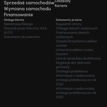
Oddziały
Sprzedaż samochodów
Kariera
Wymiana samochodu
Finansowanie
Obsługa klienta
Dokumenty prawne
Reklamacje/Skarga
Regulamin strony
Rzecznik praw klientów AAA
Obsługa danych osobowych
AUTO
Przetwarzanie danych
Dokumenty do pobrania
osobowych
Zasady korzystania z plików
cookies
Ustawienia plików cookie
DataAct
Cennik sprzedaży dodatkowej
Regulacje dot. płatności
gotówką
Strategia podatkowa
Informacja o realizowanej
strategii podatkowej za rok
2022
Informacja o realizowanej
strategii podatkowej za rok
2023