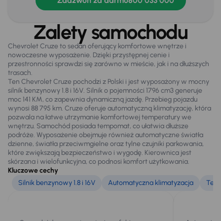
Zadzwoń za darmo
800 033 000
Światła przeciwmgielne
Zalety samochodu
Chevrolet Cruze to sedan oferujący komfortowe wnętrze i
Extra
nowoczesne wyposażenie. Dzięki przystępnej cenie i
Czujnik deszczu
przestronności sprawdzi się zarówno w mieście, jak i na dłuższych
trasach.
Tylne czujniki parkowania
Ten Chevrolet Cruze pochodzi z Polski i jest wyposażony w mocny
silnik benzynowy 1.8 i 16V. Silnik o pojemności 1796 cm3 generuje
moc 141 KM, co zapewnia dynamiczną jazdę. Przebieg pojazdu
wynosi 88 795 km. Cruze oferuje automatyczną klimatyzację, która
Bezpieczeństwo
pozwala na łatwe utrzymanie komfortowej temperatury we
wnętrzu. Samochód posiada tempomat, co ułatwia dłuższe
ABS
podróże. Wyposażenie obejmuje również automatyczne światła
dzienne, światła przeciwmgielne oraz tylne czujniki parkowania,
Airbag
które zwiększają bezpieczeństwo i wygodę. Kierownica jest
skórzana i wielofunkcyjna, co podnosi komfort użytkowania.
ASR
Kluczowe cechy
ESP
Silnik benzynowy 1.8 i 16V
Automatyczna klimatyzacja
Tem
Ogólne