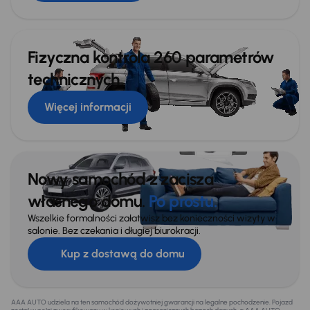
Fizyczna kontrola 260 parametrów
technicznych
Więcej informacji
Nowy samochód z zacisza
własnego domu.
Po prostu.
Wszelkie formalności załatwisz bez konieczności wizyty w
salonie. Bez czekania i długiej biurokracji.
Kup z dostawą do domu
AAA AUTO udziela na ten samochód dożywotniej gwarancji na legalne pochodzenie. Pojazd