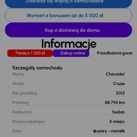
Dowiedz się więcej o samochodzie
Wymień z bonusem aż do 5 000 zł
Kup z dostawą do domu
Informacje
Taniej o 1 000 zł
Zakup online
Przedłużona gwaranc
Szczegóły samochodu
Marka
Chevrolet
Model
Cruze
Rok produkcji
2012
Przebieg
88 795 km
Nadwozie
Sedan
Miejsca siedzące
5
miejsc
Kolor
szary
- metalik