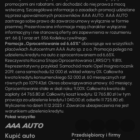
promocjami ani rabatami, ani dochodzić do niej prawa z mocą
wsteczną. Szczegółowe informacje o zasadach promocji udzielane
są przez upoważnionych pracowników AAA AUTO. AAA AUTO
zastrzega sobie prawo do zawarcia umowy wyłącznie w formie
pisemnej. Prezentowane informacje mają charakter wyłącznie
informacyjny i nie stanowią oferty ani zapewnienia w rozumieniu
art. 66 § 1 oraz art. 556 Kodeksu cywilnego.
Promocja „Oprocentowanie od 6,65%”
obowiązuje we wszystkich
placówkach Autocentrum AAA Auto sp. z o.o. Promocja polega na
udzieleniu kredytu na auto z oprocentowaniem od 6,65%.
Rzeczywista Roczna Stopa Oprocentowania („RRSO“): 9,81%.
Reprezentatywny przykład: Samochód marki Opel Insignia rocznik
2019, cena samochodu 52 000 zł, wkład własny 0%. Całkowita
kwota kredytu konsumenckiego 52 000 zł, 60 miesięcznych rat
równych po 1079,43zł. Okres obowiązywania umowy: 60 miesięcy.
Oprocentowanie stałe w skali roku: 9,00%. Całkowita kwota do
zapłaty: 64 765,80 zł. Całkowity koszt kredytu: 12 765,80 zł (w tym
prowizja za udzielenie kredytu 1 040,00 zł, odsetki 11 725,80 zł).
Wyliczenie na dzień 11.12.2025 r. Zawarcie ubezpieczenia nie jest
warunkiem udzielenia kredytu.
Pokaż wszystko
Kupić auto
Przedsiębiorcy i firmy