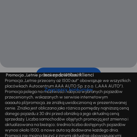
Inni zadowoleni klienci
Promocja „Letnie przeceny aż 1500 aut”
Promocja „Letnie przeceny aż 1500 aut” obowiązuje we wszystkich
placówkach Autocentrum AAA AUTO Sp. z o.o. („AAA AUTO”).
Zwycięzcy konkursów
Promocja polega na możliwości nabycia wybranych pojazdów
przecenionych, wskazanych w serwisie internetowym
aaaauto.pl/promocja, ze zniżką uwidocznioną w prezentowanej
cenie. Zniżka jest obliczana jako różnica pomiędzy najniższą ceną
danego pojazdu z 30 dni przed obniżką a jego aktualną ceną
sprzedaży. Liczba samochodów objętych promocją jest zmienna i
aktualizowana na bieżąco; średnia liczba dostępnych pojazdów
wynosi około 1500, a nowe auta są dodawane każdego dnia.
Promocji nie można łączyć z innymi aktualnie obowiązującymi