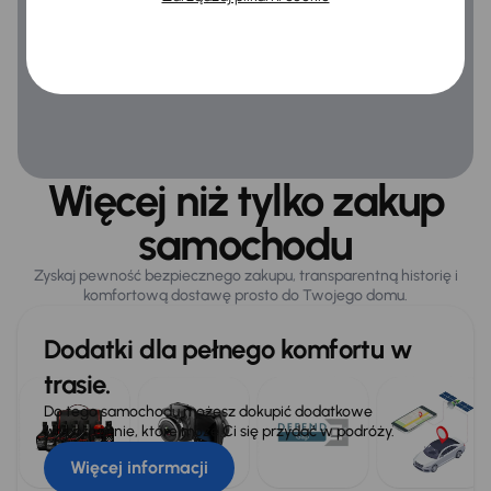
Więcej niż tylko zakup
samochodu
Zyskaj pewność bezpiecznego zakupu, transparentną historię i
komfortową dostawę prosto do Twojego domu.
Dodatki dla pełnego komfortu w
trasie.
Do tego samochodu możesz dokupić dodatkowe
wyposażenie, które może Ci się przydać w podróży.
Więcej informacji