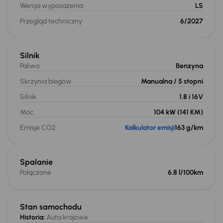
Wersja wyposażenia
LS
Przegląd techniczny
6/2027
Silnik
Paliwo
Benzyna
Skrzynia biegów
Manualna
/ 5 stopni
Silnik
1.8 i 16V
Moc
104 kW
(141 KM)
Emisje CO2
Kalkulator emisji
163 g/km
Spalanie
Połączone
6.8 l/100km
Stan samochodu
Historia:
Auta krajowe