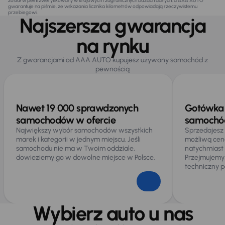
został w pełni zweryfikowany w krajowych i zagranicznych bazach danych, a AAA AUTO
gwarantuje na piśmie, że wskazania licznika kilometrów odpowiadają rzeczywistemu
przebiegowi.
Najszersza gwarancja
na rynku
Z gwarancjami od AAA AUTO kupujesz używany samochód z
pewnością
Nawet 19 000 sprawdzonych
Gotówka 
samochodów w ofercie
samochód
Największy wybór samochodów wszystkich
Sprzedajesz
marek i kategorii w jednym miejscu. Jeśli
możliwą cen
samochodu nie ma w Twoim oddziale,
natychmiast
dowieziemy go w dowolne miejsce w Polsce.
Przejmujemy
techniczny p
Wybierz auto u nas