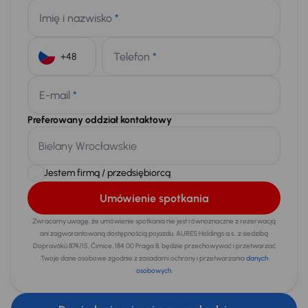
Imię i nazwisko
*
Telefon
*
+48
E-mail
*
Preferowany oddział kontaktowy
Jestem firmą / przedsiębiorcą
Umówienie spotkania
Zwracamy uwagę, że umówienie spotkania nie jest równoznaczne z rezerwacją
ani zagwarantowaną dostępnością pojazdu. AURES Holdings a.s., z siedzibą
Dopraváků 874/15, Čimice, 184 00 Praga 8, będzie przechowywać i przetwarzać
Twoje dane osobowe zgodnie z zasadami ochrony i przetwarzania
danych
osobowych
.