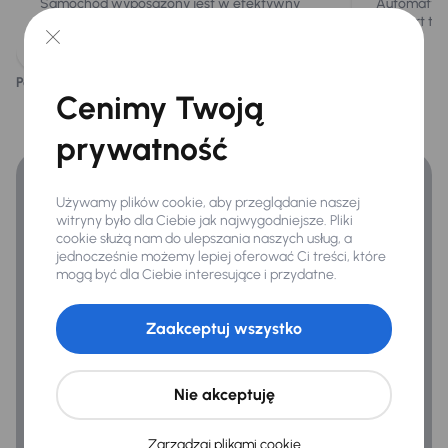
Samochód wyposażony jest w efektywny
Automatycz
Hf
silnik benzynowy 1.8 i 16V o mocy 141KM.
komfort ter
Podoba ci się ten opis?
Tak
Nie
Finansowanie
Cenimy Twoją
prywatność
Zyskaj lepsze warunki finansowania niż v banku.
Używamy plików cookie, aby przeglądanie naszej
witryny było dla Ciebie jak najwygodniejsze. Pliki
cookie służą nam do ulepszania naszych usług, a
jednocześnie możemy lepiej oferować Ci treści, które
mogą być dla Ciebie interesujące i przydatne.
Zaakceptuj wszystko
Nie akceptuję
Zarządzaj plikami cookie