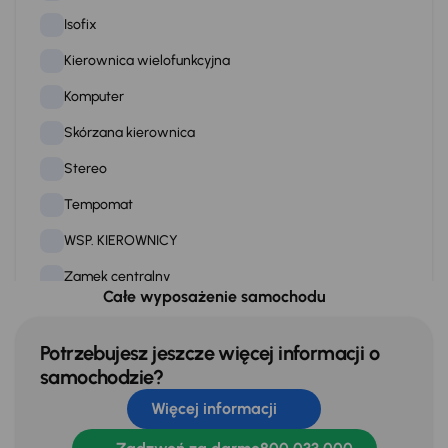
Isofix
Kierownica wielofunkcyjna
Komputer
Skórzana kierownica
Stereo
Tempomat
WSP. KIEROWNICY
Zamek centralny
Całe wyposażenie samochodu
Na zewnątrz
Potrzebujesz jeszcze więcej informacji o
Automatyczne swiatla dzienne
samochodzie?
Więcej informacji
Elektryczne lusterka
Oryginalne Alufelgi