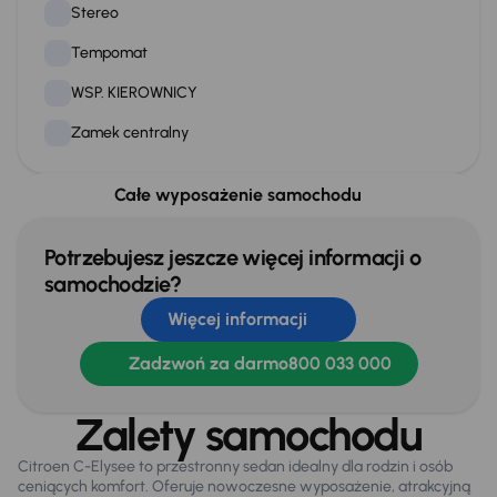
Stereo
Tempomat
WSP. KIEROWNICY
Zamek centralny
Całe wyposażenie samochodu
Na zewnątrz
Dzienne swiatla LED
Potrzebujesz jeszcze więcej informacji o
Elektryczne lusterka
samochodzie?
Więcej informacji
Światła przeciwmgielne
Zadzwoń za darmo
800 033 000
Extra
Zalety samochodu
Tylne czujniki parkowania
Citroen C-Elysee to przestronny sedan idealny dla rodzin i osób
ceniących komfort. Oferuje nowoczesne wyposażenie, atrakcyjną