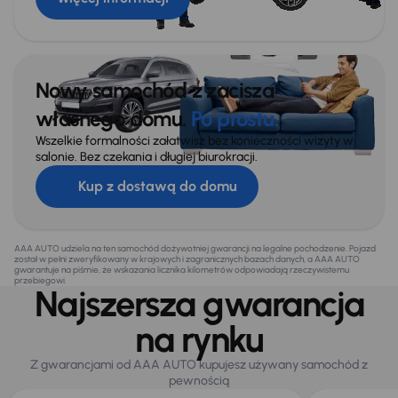
Nowy samochód z zacisza
własnego domu.
Po prostu.
Wszelkie formalności załatwisz bez konieczności wizyty w
salonie. Bez czekania i długiej biurokracji.
Kup z dostawą do domu
AAA AUTO udziela na ten samochód dożywotniej gwarancji na legalne pochodzenie. Pojazd
został w pełni zweryfikowany w krajowych i zagranicznych bazach danych, a AAA AUTO
gwarantuje na piśmie, że wskazania licznika kilometrów odpowiadają rzeczywistemu
przebiegowi.
Najszersza gwarancja
na rynku
Z gwarancjami od AAA AUTO kupujesz używany samochód z
pewnością