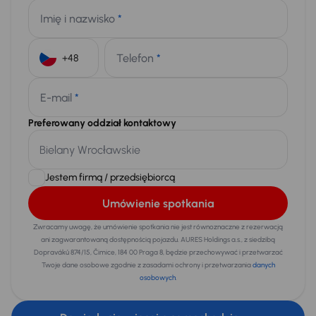
Imię i nazwisko
*
Telefon
*
+48
E-mail
*
Preferowany oddział kontaktowy
Jestem firmą / przedsiębiorcą
Umówienie spotkania
Zwracamy uwagę, że umówienie spotkania nie jest równoznaczne z rezerwacją
ani zagwarantowaną dostępnością pojazdu. AURES Holdings a.s., z siedzibą
Dopraváků 874/15, Čimice, 184 00 Praga 8, będzie przechowywać i przetwarzać
Twoje dane osobowe zgodnie z zasadami ochrony i przetwarzania
danych
osobowych
.