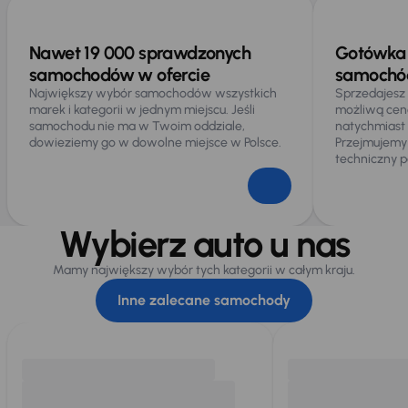
Nawet 19 000 sprawdzonych
Gotówka 
samochodów w ofercie
samochód
Największy wybór samochodów wszystkich
Sprzedajesz
marek i kategorii w jednym miejscu. Jeśli
możliwą cen
samochodu nie ma w Twoim oddziale,
natychmiast
dowieziemy go w dowolne miejsce w Polsce.
Przejmujemy
techniczny p
Wybierz auto u nas
Mamy największy wybór tych kategorii w całym kraju.
Inne zalecane samochody