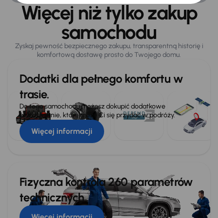
Więcej niż tylko zakup
samochodu
Zyskaj pewność bezpiecznego zakupu, transparentną historię i
komfortową dostawę prosto do Twojego domu.
Dodatki dla pełnego komfortu w
trasie.
Do tego samochodu możesz dokupić dodatkowe
wyposażenie, które może Ci się przydać w podróży.
Więcej informacji
Fizyczna kontrola 260 parametrów
technicznych
Więcej informacji