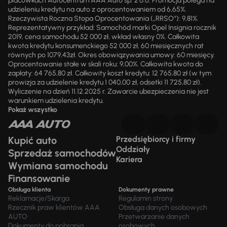
placówkach Autocentrum AAA Auto sp. z o.o. Promocja polega na
udzieleniu kredytu na auto z oprocentowaniem od 6,65%.
Rzeczywista Roczna Stopa Oprocentowania („RRSO“): 9,81%.
Reprezentatywny przykład: Samochód marki Opel Insignia rocznik
2019, cena samochodu 52 000 zł, wkład własny 0%. Całkowita
kwota kredytu konsumenckiego 52 000 zł, 60 miesięcznych rat
równych po 1079,43zł. Okres obowiązywania umowy: 60 miesięcy.
Oprocentowanie stałe w skali roku: 9,00%. Całkowita kwota do
zapłaty: 64 765,80 zł. Całkowity koszt kredytu: 12 765,80 zł (w tym
prowizja za udzielenie kredytu 1 040,00 zł, odsetki 11 725,80 zł).
Wyliczenie na dzień 11.12.2025 r. Zawarcie ubezpieczenia nie jest
warunkiem udzielenia kredytu.
Pokaż wszystko
Kupić auto
Przedsiębiorcy i firmy
Oddziały
Sprzedaż samochodów
Kariera
Wymiana samochodu
Finansowanie
Obsługa klienta
Dokumenty prawne
Reklamacje/Skarga
Regulamin strony
Rzecznik praw klientów AAA
Obsługa danych osobowych
AUTO
Przetwarzanie danych
Dokumenty do pobrania
osobowych