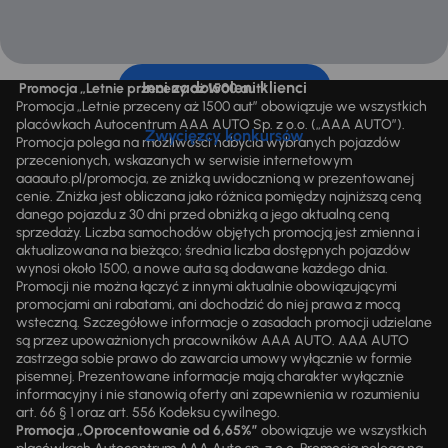
Inni zadowoleni klienci
Promocja „Letnie przeceny aż 1500 aut”
Promocja „Letnie przeceny aż 1500 aut” obowiązuje we wszystkich
placówkach Autocentrum AAA AUTO Sp. z o.o. („AAA AUTO”).
Zwycięzcy konkursów
Promocja polega na możliwości nabycia wybranych pojazdów
przecenionych, wskazanych w serwisie internetowym
aaaauto.pl/promocja, ze zniżką uwidocznioną w prezentowanej
cenie. Zniżka jest obliczana jako różnica pomiędzy najniższą ceną
danego pojazdu z 30 dni przed obniżką a jego aktualną ceną
sprzedaży. Liczba samochodów objętych promocją jest zmienna i
aktualizowana na bieżąco; średnia liczba dostępnych pojazdów
wynosi około 1500, a nowe auta są dodawane każdego dnia.
Promocji nie można łączyć z innymi aktualnie obowiązującymi
promocjami ani rabatami, ani dochodzić do niej prawa z mocą
wsteczną. Szczegółowe informacje o zasadach promocji udzielane
są przez upoważnionych pracowników AAA AUTO. AAA AUTO
zastrzega sobie prawo do zawarcia umowy wyłącznie w formie
pisemnej. Prezentowane informacje mają charakter wyłącznie
informacyjny i nie stanowią oferty ani zapewnienia w rozumieniu
art. 66 § 1 oraz art. 556 Kodeksu cywilnego.
Promocja „Oprocentowanie od 6,65%”
obowiązuje we wszystkich