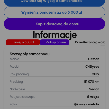
Dowiedz się więcej o samochodzie
Wymień z bonusem aż do 5 000 zł
Kup z dostawą do domu
Informacje
Taniej o 500 zł
Zakup online
Przedłużona gwarancj
Szczegóły samochodu
Marka
Citroen
Model
C-Elysee
Rok produkcji
2019
Przebieg
111 070 km
Nadwozie
Sedan
Miejsca siedzące
5
miejsc
Kolor
szary
- metalik