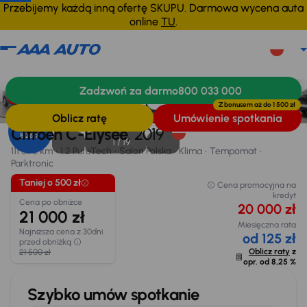
Przebijemy każdą inną ofertę SKUPU. Darmowa wycena auta
online
TU
.
Citroen C-Elysee
2019
111 070 km
Zadzwoń za darmo
800 033 000
Informacje
Wyposażenie
Zalety samochodu
Finansowanie
Taniej o 500 zł
Z bonusem aż do
1 500 zł
Oblicz ratę
Umówienie spotkania
Opr. od
Citroen C-Elysee
, 2019
8,25 %
1 /
19
111 070 km
1.2 PureTech
Salon Polska
Klima
Tempomat
Parktronic
Taniej o 500 zł
Cena promocyjna na
kredyt
Cena po obniżce
20 000 zł
21 000 zł
Miesięczna rata
Najniższa cena z 30dni
od 125 zł
przed obniżką
Oblicz raty
z
21 500 zł
opr. od
8,25 %
Szybko umów spotkanie