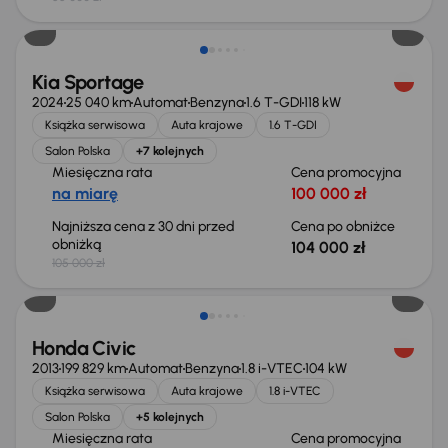
Taniej o 1 000 zł
Kia Sportage
2024
25 040 km
Automat
Benzyna
1.6 T-GDI
118 kW
Książka serwisowa
Auta krajowe
1.6 T-GDI
Salon Polska
+7 kolejnych
Miesięczna rata
Cena promocyjna
na miarę
100 000 zł
Najniższa cena z 30 dni przed
Cena po obniżce
obniżką
104 000 zł
105 000 zł
Taniej o 500 zł
Honda Civic
2013
199 829 km
Automat
Benzyna
1.8 i-VTEC
104 kW
Książka serwisowa
Auta krajowe
1.8 i-VTEC
Salon Polska
+5 kolejnych
Miesięczna rata
Cena promocyjna