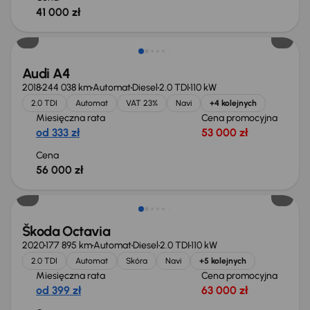
41 000 zł
Możliwość odliczenia VAT
Audi A4
2018
244 038 km
Automat
Diesel
2.0 TDI
110 kW
2.0 TDI
Automat
VAT 23%
Navi
+4 kolejnych
Miesięczna rata
Cena promocyjna
od 333 zł
53 000 zł
Cena
56 000 zł
Škoda Octavia
2020
177 895 km
Automat
Diesel
2.0 TDI
110 kW
2.0 TDI
Automat
Skóra
Navi
+5 kolejnych
Miesięczna rata
Cena promocyjna
od 399 zł
63 000 zł