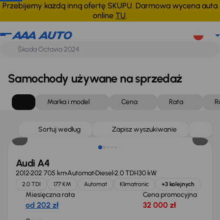
Przebijemy każdą inną ofertę SKUPU. Darmowa wycena auta
online
TU
.
Samochody używane na sprzedaż
Marka i model
Cena
Rata
R
Sortuj według
Zapisz wyszukiwanie
Audi A4
2012
202 705 km
Automat
Diesel
2.0 TDI
130 kW
2.0 TDI
177 KM
Automat
Klimatronic
+3 kolejnych
Miesięczna rata
Cena promocyjna
od 202 zł
32 000 zł