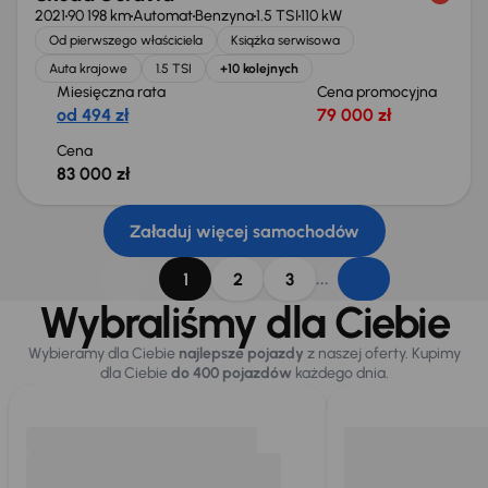
2021
90 198 km
Automat
Benzyna
1.5 TSI
110 kW
Od pierwszego właściciela
Książka serwisowa
Auta krajowe
1.5 TSI
+10 kolejnych
Miesięczna rata
Cena promocyjna
od 494 zł
79 000 zł
Cena
83 000 zł
Załaduj więcej samochodów
...
1
2
3
Wybraliśmy dla Ciebie
Wybieramy dla Ciebie
najlepsze pojazdy
z naszej oferty. Kupimy
dla Ciebie
do 400 pojazdów
każdego dnia.