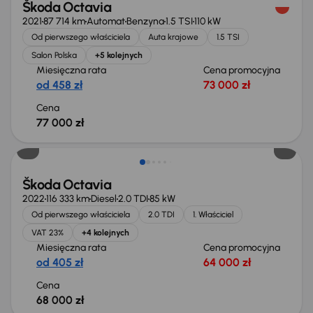
Škoda Octavia
2021
87 714 km
Automat
Benzyna
1.5 TSI
110 kW
Od pierwszego właściciela
Auta krajowe
1.5 TSI
Salon Polska
+5 kolejnych
Miesięczna rata
Cena promocyjna
od 458 zł
73 000 zł
Cena
77 000 zł
Możliwość odliczenia VAT
Škoda Octavia
2022
116 333 km
Diesel
2.0 TDI
85 kW
Od pierwszego właściciela
2.0 TDI
1. Właściciel
VAT 23%
+4 kolejnych
Miesięczna rata
Cena promocyjna
od 405 zł
64 000 zł
Cena
68 000 zł
Taniej o 1 000 zł