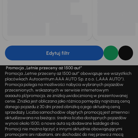
Edytuj filtr
Promocja „Letnie przeceny aż 1500 aut”
Promocja „Letnie przeceny aż 1500 aut” obowiązuje we wszystkich
placówkach Autocentrum AAA AUTO Sp. z o.o. („AAA AUTO”).
Promocja polega na możliwości nabycia wybranych pojazdów
przecenionych, wskazanych w serwisie internetowym
aaaauto.pl/promocja, ze zniżką uwidocznioną w prezentowanej
cenie. Zniżka jest obliczana jako różnica pomiędzy najniższą ceną
danego pojazdu z 30 dni przed obniżką a jego aktualną ceną
sprzedaży. Liczba samochodów objętych promocją jest zmienna i
aktualizowana na bieżąco; średnia liczba dostępnych pojazdów
wynosi około 1500, a nowe auta są dodawane każdego dnia.
Promocji nie można łączyć z innymi aktualnie obowiązującymi
promocjami ani rabatami, ani dochodzić do niej prawa z mocą