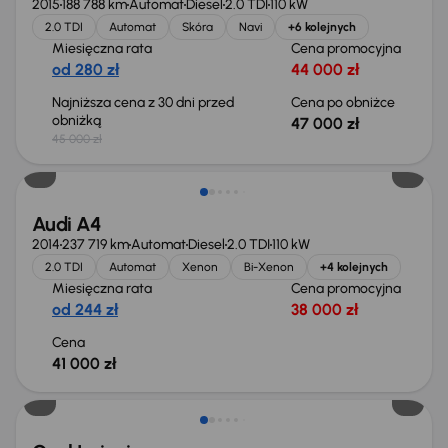
2015
188 788 km
Automat
Diesel
2.0 TDI
110 kW
2.0 TDI
Automat
Skóra
Navi
+6 kolejnych
Miesięczna rata
Cena promocyjna
od 280 zł
44 000 zł
Najniższa cena z 30 dni przed
Cena po obniżce
obniżką
47 000 zł
45 000 zł
Audi A4
2014
237 719 km
Automat
Diesel
2.0 TDI
110 kW
2.0 TDI
Automat
Xenon
Bi-Xenon
+4 kolejnych
Miesięczna rata
Cena promocyjna
od 244 zł
38 000 zł
Cena
41 000 zł