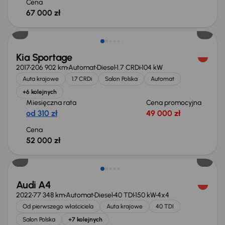
Cena
67 000 zł
Kia Sportage
2017
206 902 km
Automat
Diesel
1.7 CRDi
104 kW
Auta krajowe
1.7 CRDi
Salon Polska
Automat
+6 kolejnych
Miesięczna rata
Cena promocyjna
od 310 zł
49 000 zł
Cena
52 000 zł
Taniej o 1 000 zł
Audi A4
2022
77 348 km
Automat
Diesel
40 TDI
150 kW
4x4
Od pierwszego właściciela
Auta krajowe
40 TDI
Salon Polska
+7 kolejnych