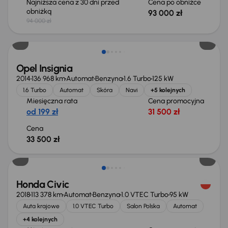
Najniższa cena z 30 dni przed
Cena po obniżce
obniżką
93 000 zł
94 000 zł
Opel Insignia
2014
136 968 km
Automat
Benzyna
1.6 Turbo
125 kW
1.6 Turbo
Automat
Skóra
Navi
+5 kolejnych
Miesięczna rata
Cena promocyjna
od 199 zł
31 500 zł
Cena
33 500 zł
Taniej o 1 500 zł
Honda Civic
2018
113 378 km
Automat
Benzyna
1.0 VTEC Turbo
95 kW
Auta krajowe
1.0 VTEC Turbo
Salon Polska
Automat
+4 kolejnych