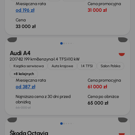
Miesięczna rata
Cena promocyjna
od 196 zł
31 000 zł
Cena
33 000 zł
Taniej o 1 000 zł
Audi A4
2017
82 199 km
Benzyna
1.4 TFSI
110 kW
Książka serwisowa
Auta krajowe
1.4 TFSI
Salon Polska
+8 kolejnych
Miesięczna rata
Cena promocyjna
od 387 zł
61 000 zł
Najniższa cena z 30 dni przed
Cena po obniżce
obniżką
65 000 zł
66 000 zł
Świeżo skupione
Škoda Octavia