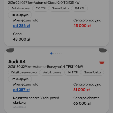
2016
221 027 km
Automat
Diesel
2.0 TDI
135 kW
Auta krajowe
2.0 TDI
Salon Polska
184 KM
+8 kolejnych
Miesięczna rata
Cena promocyjna
od 286 zł
45 000 zł
Cena
48 000 zł
Taniej o 1 000 zł
Audi A4
2018
150 329 km
Automat
Benzyna
1.4 TFSI
110 kW
Książka serwisowa
Auta krajowe
1.4 TFSI
Salon Polska
+9 kolejnych
Miesięczna rata
Cena promocyjna
od 387 zł
61 000 zł
Najniższa cena z 30 dni przed
Cena po obniżce
obniżką
65 000 zł
66 000 zł