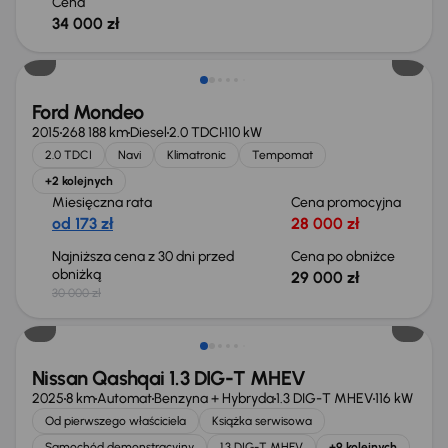
Cena
34 000 zł
Taniej o 1 000 zł
Ford Mondeo
2015
268 188 km
Diesel
2.0 TDCI
110 kW
2.0 TDCI
Navi
Klimatronic
Tempomat
+2 kolejnych
Miesięczna rata
Cena promocyjna
od 173 zł
28 000 zł
Najniższa cena z 30 dni przed
Cena po obniżce
obniżką
29 000 zł
30 000 zł
Od nowego taniej o 36 775 zł
Nissan Qashqai 1.3 DIG-T MHEV
2025
8 km
Automat
Benzyna + Hybryda
1.3 DIG-T MHEV
116 kW
Od pierwszego właściciela
Książka serwisowa
Samochód demonstracyjny
1.3 DIG-T MHEV
+9 kolejnych