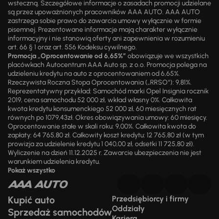
wsteczną. Szczegółowe informacje o zasadach promocji udzielane
są przez upoważnionych pracowników AAA AUTO. AAA AUTO
zastrzega sobie prawo do zawarcia umowy wyłącznie w formie
pisemnej. Prezentowane informacje mają charakter wyłącznie
informacyjny i nie stanowią oferty ani zapewnienia w rozumieniu
art. 66 § 1 oraz art. 556 Kodeksu cywilnego.
Promocja „Oprocentowanie od 6,65%”
obowiązuje we wszystkich
placówkach Autocentrum AAA Auto sp. z o.o. Promocja polega na
udzieleniu kredytu na auto z oprocentowaniem od 6,65%.
Rzeczywista Roczna Stopa Oprocentowania („RRSO“): 9,81%.
Reprezentatywny przykład: Samochód marki Opel Insignia rocznik
2019, cena samochodu 52 000 zł, wkład własny 0%. Całkowita
kwota kredytu konsumenckiego 52 000 zł, 60 miesięcznych rat
równych po 1079,43zł. Okres obowiązywania umowy: 60 miesięcy.
Oprocentowanie stałe w skali roku: 9,00%. Całkowita kwota do
zapłaty: 64 765,80 zł. Całkowity koszt kredytu: 12 765,80 zł (w tym
prowizja za udzielenie kredytu 1 040,00 zł, odsetki 11 725,80 zł).
Wyliczenie na dzień 11.12.2025 r. Zawarcie ubezpieczenia nie jest
warunkiem udzielenia kredytu.
Pokaż wszystko
Kupić auto
Przedsiębiorcy i firmy
Oddziały
Sprzedaż samochodów
Kariera