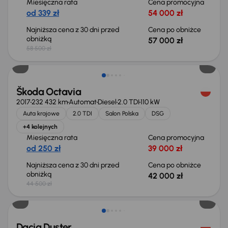
Miesięczna rata
Cena promocyjna
od 339 zł
54 000 zł
Najniższa cena z 30 dni przed
Cena po obniżce
obniżką
57 000 zł
58 500 zł
Taniej o 2 500 zł
Škoda Octavia
2017
232 432 km
Automat
Diesel
2.0 TDI
110 kW
Auta krajowe
2.0 TDI
Salon Polska
DSG
+4 kolejnych
Miesięczna rata
Cena promocyjna
od 250 zł
39 000 zł
Najniższa cena z 30 dni przed
Cena po obniżce
obniżką
42 000 zł
44 500 zł
Taniej o 700 zł
Dacia Duster