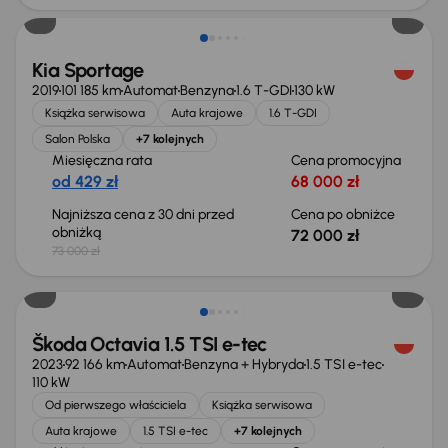
Kia Sportage
2019
101 185 km
Automat
Benzyna
1.6 T-GDI
130 kW
Książka serwisowa
Auta krajowe
1.6 T-GDI
Salon Polska
+7 kolejnych
Miesięczna rata
Cena promocyjna
od 429 zł
68 000 zł
Najniższa cena z 30 dni przed
Cena po obniżce
obniżką
72 000 zł
73 000 zł
Możliwość odliczenia VAT
Škoda Octavia 1.5 TSI e-tec
2023
92 166 km
Automat
Benzyna + Hybryda
1.5 TSI e-tec
110 kW
Od pierwszego właściciela
Książka serwisowa
Auta krajowe
1.5 TSI e-tec
+7 kolejnych