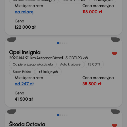
Miesięczna rata
Cena promocyjna
na miarę
118 000 zł
Cena
122 000 zł
Możliwość odliczenia VAT
Opel Insignia
2020
144 911 km
Automat
Diesel
1.5 CDTI
90 kW
Od pierwszego właściciela
Auta krajowe
1.5 CDTI
Salon Polska
+8 kolejnych
Miesięczna rata
Cena promocyjna
od 247 zł
38 500 zł
Cena
41 500 zł
Škoda Octavia