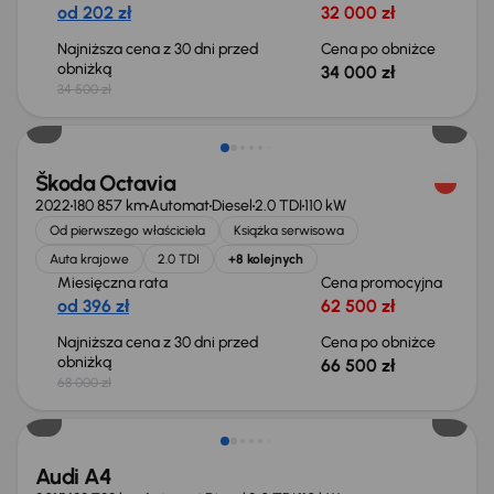
od 202 zł
32 000 zł
Najniższa cena z 30 dni przed
Cena po obniżce
obniżką
34 000 zł
34 500 zł
Świeżo skupione
Škoda Octavia
2022
180 857 km
Automat
Diesel
2.0 TDI
110 kW
Od pierwszego właściciela
Książka serwisowa
Auta krajowe
2.0 TDI
+8 kolejnych
Miesięczna rata
Cena promocyjna
od 396 zł
62 500 zł
Najniższa cena z 30 dni przed
Cena po obniżce
obniżką
66 500 zł
68 000 zł
Audi A4