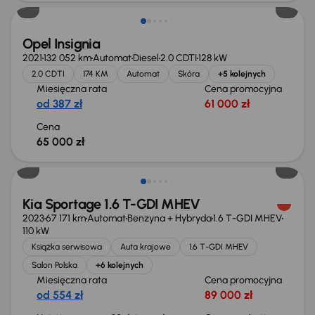
Opel Insignia
2021
132 052 km
Automat
Diesel
2.0 CDTI
128 kW
2.0 CDTI
174 KM
Automat
Skóra
+5 kolejnych
Miesięczna rata
Cena promocyjna
od 387 zł
61 000 zł
Cena
65 000 zł
Taniej o 1 000 zł
Kia Sportage 1.6 T-GDI MHEV
2023
67 171 km
Automat
Benzyna + Hybryda
1.6 T-GDI MHEV
110 kW
Książka serwisowa
Auta krajowe
1.6 T-GDI MHEV
Salon Polska
+6 kolejnych
Miesięczna rata
Cena promocyjna
od 554 zł
89 000 zł