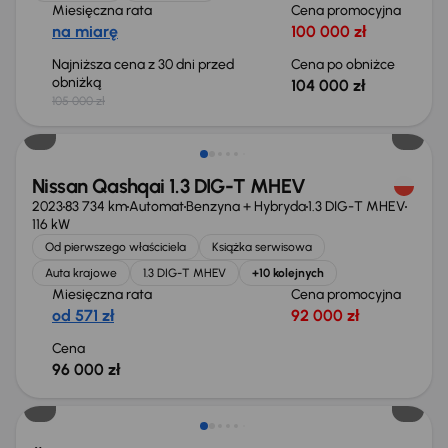
Miesięczna rata
Cena promocyjna
na miarę
100 000 zł
Najniższa cena z 30 dni przed
Cena po obniżce
obniżką
104 000 zł
105 000 zł
Możliwość odliczenia VAT
Nissan Qashqai 1.3 DIG-T MHEV
2023
83 734 km
Automat
Benzyna + Hybryda
1.3 DIG-T MHEV
116 kW
Od pierwszego właściciela
Książka serwisowa
Auta krajowe
1.3 DIG-T MHEV
+10 kolejnych
Miesięczna rata
Cena promocyjna
od 571 zł
92 000 zł
Cena
96 000 zł
Możliwość odliczenia VAT