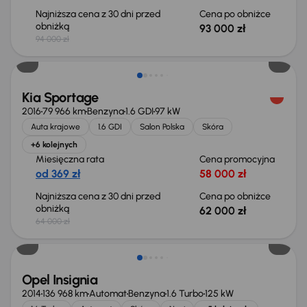
Najniższa cena z 30 dni przed
Cena po obniżce
obniżką
93 000 zł
94 000 zł
Taniej o 2 000 zł
Kia Sportage
2016
79 966 km
Benzyna
1.6 GDI
97 kW
Auta krajowe
1.6 GDI
Salon Polska
Skóra
+6 kolejnych
Miesięczna rata
Cena promocyjna
od 369 zł
58 000 zł
Najniższa cena z 30 dni przed
Cena po obniżce
obniżką
62 000 zł
64 000 zł
Opel Insignia
2014
136 968 km
Automat
Benzyna
1.6 Turbo
125 kW