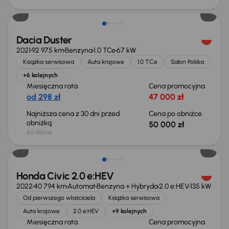
Taniej o 700 zł
Dacia Duster
2021
92 975 km
Benzyna
1.0 TCe
67 kW
Książka serwisowa
Auta krajowe
1.0 TCe
Salon Polska
+6 kolejnych
Miesięczna rata
Cena promocyjna
od 298 zł
47 000 zł
Najniższa cena z 30 dni przed
Cena po obniżce
obniżką
50 000 zł
50 700 zł
Taniej o 2 000 zł
Honda Civic 2.0 e:HEV
2022
40 794 km
Automat
Benzyna + Hybryda
2.0 e:HEV
135 kW
Od pierwszego właściciela
Książka serwisowa
Auta krajowe
2.0 e:HEV
+9 kolejnych
Miesięczna rata
Cena promocyjna