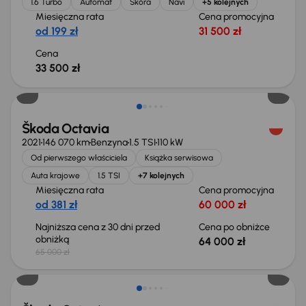
1.6 Turbo
Automat
Skóra
Navi
+5 kolejnych
Miesięczna rata
Cena promocyjna
od 199 zł
31 500 zł
Cena
33 500 zł
Taniej o 1 000 zł
Škoda Octavia
2021
146 070 km
Benzyna
1.5 TSI
110 kW
Od pierwszego właściciela
Książka serwisowa
Auta krajowe
1.5 TSI
+7 kolejnych
Miesięczna rata
Cena promocyjna
od 381 zł
60 000 zł
Najniższa cena z 30 dni przed
Cena po obniżce
obniżką
64 000 zł
65 000 zł
Taniej o 1 500 zł