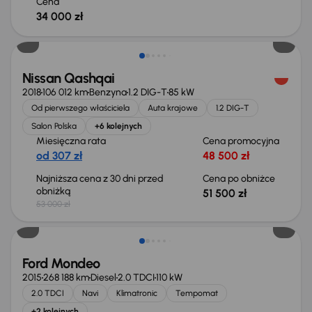
Cena
34 000 zł
Taniej o 1 500 zł
Nissan Qashqai
2018
106 012 km
Benzyna
1.2 DIG-T
85 kW
Od pierwszego właściciela
Auta krajowe
1.2 DIG-T
Salon Polska
+6 kolejnych
Miesięczna rata
Cena promocyjna
od 307 zł
48 500 zł
Najniższa cena z 30 dni przed
Cena po obniżce
obniżką
51 500 zł
53 000 zł
Taniej o 1 000 zł
Ford Mondeo
2015
268 188 km
Diesel
2.0 TDCI
110 kW
2.0 TDCI
Navi
Klimatronic
Tempomat
+2 kolejnych