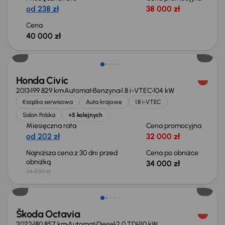
od 238 zł
38 000 zł
Cena
40 000 zł
Taniej o 500 zł
Honda Civic
2013
199 829 km
Automat
Benzyna
1.8 i-VTEC
104 kW
Książka serwisowa
Auta krajowe
1.8 i-VTEC
Salon Polska
+5 kolejnych
Miesięczna rata
Cena promocyjna
od 202 zł
32 000 zł
Najniższa cena z 30 dni przed
Cena po obniżce
obniżką
34 000 zł
34 500 zł
Świeżo skupione
Škoda Octavia
2022
180 857 km
Automat
Diesel
2.0 TDI
110 kW