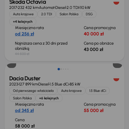
Škoda Octavia
2017
232 432 km
Automat
Diesel
2.0 TDI
110 kW
Auta krajowe
2.0 TDI
Salon Polska
DSG
+4 kolejnych
Miesięczna rata
Cena promocyjna
od 256 zł
40 000 zł
Najniższa cena z 30 dni przed
Cena po obniżce
obniżką
43 000 zł
44 500 zł
Możliwość odliczenia VAT
Dacia Duster
2023
127 899 km
Diesel
1.5 Blue dCi
85 kW
Od pierwszego właściciela
Auta krajowe
1.5 Blue dCi
Salon Polska
+6 kolejnych
Miesięczna rata
Cena promocyjna
od 345 zł
55 000 zł
Cena
58 000 zł