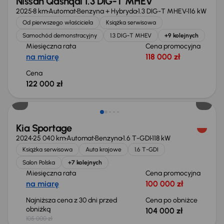
Nissan Qashqai 1.3 DIG-T MHEV
2025
8 km
Automat
Benzyna + Hybryda
1.3 DIG-T MHEV
116 kW
Od pierwszego właściciela
Książka serwisowa
Samochód demonstracyjny
1.3 DIG-T MHEV
+9 kolejnych
Miesięczna rata
Cena promocyjna
na miarę
118 000 zł
Cena
122 000 zł
Taniej o 1 000 zł
Kia Sportage
2024
25 040 km
Automat
Benzyna
1.6 T-GDI
118 kW
Książka serwisowa
Auta krajowe
1.6 T-GDI
Salon Polska
+7 kolejnych
Miesięczna rata
Cena promocyjna
na miarę
100 000 zł
Najniższa cena z 30 dni przed
Cena po obniżce
obniżką
104 000 zł
105 000 zł
Taniej o 2 000 zł