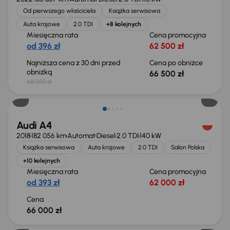
Od pierwszego właściciela
Książka serwisowa
Auta krajowe
2.0 TDI
+8 kolejnych
Miesięczna rata
Cena promocyjna
od 396 zł
62 500 zł
Najniższa cena z 30 dni przed
Cena po obniżce
obniżką
66 500 zł
68 000 zł
Audi A4
2018
182 056 km
Automat
Diesel
2.0 TDI
140 kW
Książka serwisowa
Auta krajowe
2.0 TDI
Salon Polska
+10 kolejnych
Miesięczna rata
Cena promocyjna
od 393 zł
62 000 zł
Cena
66 000 zł