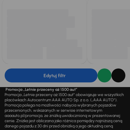
Edytuj filtr
Promocja „Letnie przeceny aż 1500 aut”
Promocja „Letnie przeceny aż 1500 aut” obowiązuje we wszystkich
placówkach Autocentrum AAA AUTO Sp. z o.o. („AAA AUTO”).
Promocja polega na możliwości nabycia wybranych pojazdów
przecenionych, wskazanych w serwisie internetowym
aaaauto.pl/promocja, ze zniżką uwidocznioną w prezentowanej
cenie. Zniżka jest obliczana jako różnica pomiędzy najniższą ceną
danego pojazdu z 30 dni przed obniżką a jego aktualną ceną