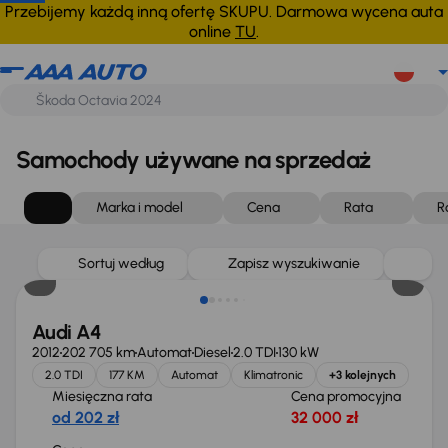
Przebijemy każdą inną ofertę SKUPU. Darmowa wycena auta
online
TU
.
Samochody używane na sprzedaż
Marka i model
Cena
Rata
R
Sortuj według
Zapisz wyszukiwanie
Audi A4
2012
202 705 km
Automat
Diesel
2.0 TDI
130 kW
2.0 TDI
177 KM
Automat
Klimatronic
+3 kolejnych
Miesięczna rata
Cena promocyjna
od 202 zł
32 000 zł