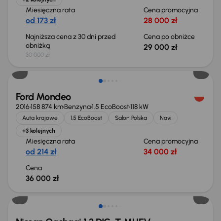
Miesięczna rata
Cena promocyjna
od 173 zł
28 000 zł
Najniższa cena z 30 dni przed
Cena po obniżce
obniżką
29 000 zł
30 000 zł
Ford Mondeo
2016
158 874 km
Benzyna
1.5 EcoBoost
118 kW
Auta krajowe
1.5 EcoBoost
Salon Polska
Navi
+3 kolejnych
Miesięczna rata
Cena promocyjna
od 214 zł
34 000 zł
Cena
36 000 zł
Od nowego taniej o 36 775 zł