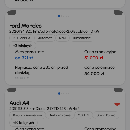
Taniej o 1 000 zł
Ford Mondeo
2020
134 920 km
Automat
Diesel
2.0 EcoBlue
110 kW
2.0 EcoBlue
Automat
Navi
Klimatronic
+3 kolejnych
Miesięczna rata
Cena promocyjna
od 321 zł
51 000 zł
Najniższa cena z 30 dni przed
Cena po obniżce
obniżką
54 000 zł
55 000 zł
Audi A4
2010
113 815 km
Diesel
2.0 TDI
125 kW
4x4
Książka serwisowa
Auta krajowe
2.0 TDI
Salon Polska
+10 kolejnych
Miesięczna rata
Cena promocyjna