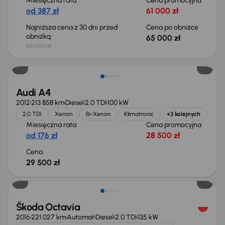
Miesięczna rata
Cena promocyjna
od 387 zł
61 000 zł
Najniższa cena z 30 dni przed
Cena po obniżce
obniżką
65 000 zł
66 000 zł
Audi A4
2012
213 858 km
Diesel
2.0 TDI
100 kW
2.0 TDI
Xenon
Bi-Xenon
Klimatronic
+3 kolejnych
Miesięczna rata
Cena promocyjna
od 176 zł
28 500 zł
Cena
29 500 zł
Škoda Octavia
2016
221 027 km
Automat
Diesel
2.0 TDI
135 kW