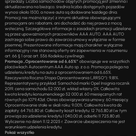
sprzedaży. Liczba samochodów objętych promocją jest zmienna i
aktualizowana na bieżąco; średnia liczba dostępnych pojazdów
wynosi około 1500, a nowe auta są dodawane każdego dnia.
Promocji nie można łączyć z innymi aktualnie obowiązującymi
promocjami ani rabatami, ani dochodzić do niej prawa z mocą
wsteczną. Szczegółowe informacje o zasadach promocji udzielane
są przez upoważnionych pracowników AAA AUTO. AAA AUTO
zastrzega sobie prawo do zawarcia umowy wyłącznie w formie
pisemnej. Prezentowane informacje mają charakter wyłącznie
informacyjny i nie stanowią oferty ani zapewnienia w rozumieniu
art. 66 § 1 oraz art. 556 Kodeksu cywilnego.
Promocja „Oprocentowanie od 6,65%”
obowiązuje we wszystkich
placówkach Autocentrum AAA Auto sp. z o.o. Promocja polega na
udzieleniu kredytu na auto z oprocentowaniem od 6,65%.
Rzeczywista Roczna Stopa Oprocentowania („RRSO“): 9,81%.
Reprezentatywny przykład: Samochód marki Opel Insignia rocznik
2019, cena samochodu 52 000 zł, wkład własny 0%. Całkowita
kwota kredytu konsumenckiego 52 000 zł, 60 miesięcznych rat
równych po 1079,43zł. Okres obowiązywania umowy: 60 miesięcy.
Oprocentowanie stałe w skali roku: 9,00%. Całkowita kwota do
zapłaty: 64 765,80 zł. Całkowity koszt kredytu: 12 765,80 zł (w tym
prowizja za udzielenie kredytu 1 040,00 zł, odsetki 11 725,80 zł).
Wyliczenie na dzień 11.12.2025 r. Zawarcie ubezpieczenia nie jest
warunkiem udzielenia kredytu.
Pokaż wszystko