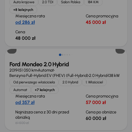
Auta krajowe
2.0 TDI
Salon Polska
184 KM
+8 kolejnych
Miesięczna rata
Cena promocyjna
od 286 zł
45 000 zł
Cena
48 000 zł
Taniej o 1 500 zł
Ford Mondeo 2.0 Hybrid
2019
151 050 km
Automat
Benzyna Full-Hybrid EV (FHEV) (Full-Hybrid)
2.0 Hybrid
138 kW
Od pierwszego właściciela
2.0 Hybrid
1. Właściciel
Automat
+7 kolejnych
Miesięczna rata
Cena promocyjna
od 357 zł
57 000 zł
Najniższa cena z 30 dni przed
Cena po obniżce
obniżką
60 000 zł
61 500 zł