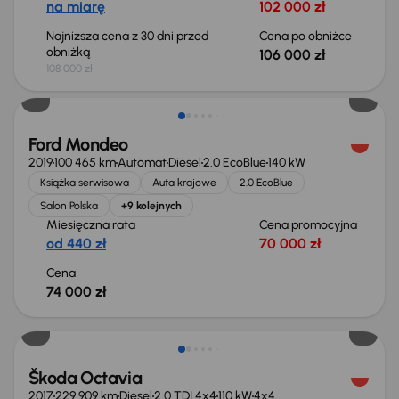
na miarę
102 000 zł
Najniższa cena z 30 dni przed
Cena po obniżce
obniżką
106 000 zł
108 000 zł
Ford Mondeo
2019
100 465 km
Automat
Diesel
2.0 EcoBlue
140 kW
Książka serwisowa
Auta krajowe
2.0 EcoBlue
Salon Polska
+9 kolejnych
Miesięczna rata
Cena promocyjna
od 440 zł
70 000 zł
Cena
74 000 zł
Škoda Octavia
2017
229 909 km
Diesel
2.0 TDI 4x4
110 kW
4x4