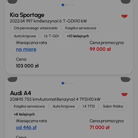
Kia Sportage
2022
34 997 km
Benzyna
1.6 T-GDI
110 kW
Od pierwszego właściciela
Książka serwisowa
Auta krajowe
1.6 T-GDI
+10 kolejnych
Miesięczna rata
Cena promocyjna
na miarę
99 000 zł
Cena
103 000 zł
Możliwość odliczenia VAT
Audi A4
2018
95 755 km
Automat
Benzyna
1.4 TFSI
110 kW
Książka serwisowa
Auta krajowe
1.4 TFSI
Salon Polska
+8 kolejnych
Miesięczna rata
Cena promocyjna
od 446 zł
71 000 zł
Cena