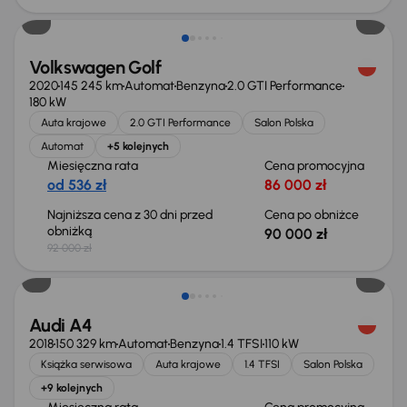
Volkswagen Golf
2020
145 245 km
Automat
Benzyna
2.0 GTI Performance
180 kW
Auta krajowe
2.0 GTI Performance
Salon Polska
Automat
+5 kolejnych
Miesięczna rata
Cena promocyjna
od 536 zł
86 000 zł
Najniższa cena z 30 dni przed
Cena po obniżce
obniżką
90 000 zł
92 000 zł
Taniej o 1 000 zł
Audi A4
2018
150 329 km
Automat
Benzyna
1.4 TFSI
110 kW
Książka serwisowa
Auta krajowe
1.4 TFSI
Salon Polska
+9 kolejnych