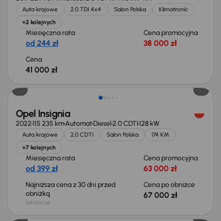
Auta krajowe
2.0 TDI 4x4
Salon Polska
Klimatronic
+2 kolejnych
Miesięczna rata
Cena promocyjna
od 244 zł
38 000 zł
Cena
41 000 zł
Taniej o 1 000 zł
Opel Insignia
2022
115 235 km
Automat
Diesel
2.0 CDTI
128 kW
Auta krajowe
2.0 CDTI
Salon Polska
174 KM
+7 kolejnych
Miesięczna rata
Cena promocyjna
od 399 zł
63 000 zł
Najniższa cena z 30 dni przed
Cena po obniżce
obniżką
67 000 zł
68 000 zł