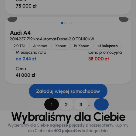
75 000 zł
Audi A4
2014
237 719 km
Automat
Diesel
2.0 TDI
110 kW
2.0 TDI
Automat
Xenon
Bi-Xenon
+4 kolejnych
Miesięczna rata
Cena promocyjna
od 244 zł
38 000 zł
Cena
41 000 zł
Załaduj więcej samochodów
...
1
2
3
Wybraliśmy dla Ciebie
Wybieramy dla Ciebie
najlepsze pojazdy
z naszej oferty. Kupimy
dla Ciebie
do 400 pojazdów
każdego dnia.