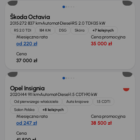
Škoda Octavia
2015
272 837 km
Automat
Diesel
RS 2.0 TDI
135 kW
RS 2.0 TDI
184 KM
DSG
Skóra
+7 kolejnych
Miesięczna rata
Cena promocyjna
od 220 zł
35 000 zł
Cena
37 000 zł
Możliwość odliczenia VAT
Opel Insignia
2020
144 911 km
Automat
Diesel
1.5 CDTI
90 kW
Od pierwszego właściciela
Auta krajowe
1.5 CDTI
Salon Polska
+8 kolejnych
Miesięczna rata
Cena promocyjna
od 247 zł
38 500 zł
Cena
41 500 zł