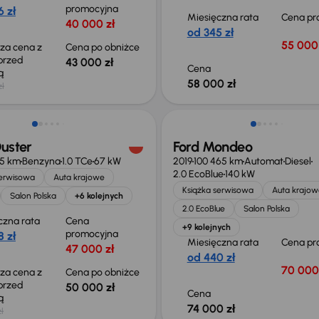
promocyjna
 zł
Miesięczna rata
Cena pr
40 000 zł
od 345 zł
55 000 
sza cena z
Cena po obniżce
 przed
43 000 zł
Cena
ką
58 000 zł
zł
o 700 zł
uster
Ford Mondeo
75 km
Benzyna
1.0 TCe
67 kW
2019
100 465 km
Automat
Diesel
2.0 EcoBlue
140 kW
serwisowa
Auta krajowe
Książka serwisowa
Auta krajow
Salon Polska
+6 kolejnych
2.0 EcoBlue
Salon Polska
czna rata
Cena
+9 kolejnych
promocyjna
 zł
Miesięczna rata
Cena pr
47 000 zł
od 440 zł
70 000
sza cena z
Cena po obniżce
 przed
50 000 zł
Cena
ką
74 000 zł
ł
o 1 000 zł