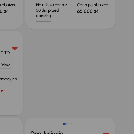
 obniżce
Najniższa cena z
Cena po obniżce
30 dni przed
0 zł
65 000 zł
obniżką
66 000 zł
.0 TDI
 Polska
omocyjna
zł
Możliwość odliczenia VAT
Opel Insignia