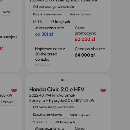
a
2021
146 070 km
Benzyna
1.5 TSI
110 kW
Od pierwszego właściciela
Navi
Książka serwisowa
Auta krajowe
1.5 TSI
+7 kolejnych
Miesięczna rata
Cena
promocyjna
od 381 zł
omocyjna
60 000 zł
zł
Najniższa cena z
Cena po obniżce
30 dni przed
64 000 zł
obniżką
65 000 zł
Taniej o 2 000 zł
Honda Civic 2.0 e:HEV
i
85 kW
2022
40 794 km
Automat
Benzyna + Hybryda
2.0 e:HEV
135 kW
 krajowe
Od pierwszego właściciela
Książka serwisowa
Auta krajowe
2.0 e:HEV
+9 kolejnych
Miesięczna rata
Cena