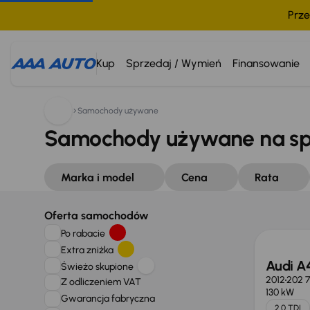
Prze
Kup
Sprzedaj / Wymień
Finansowanie
Samochody używane
Samochody używane na s
Marka i model
Cena
Rata
Oferta samochodów
Po rabacie
Extra zniżka
Audi A
Świeżo skupione
2012
202 
Z odliczeniem VAT
130 kW
Gwarancja fabryczna
2.0 TDI