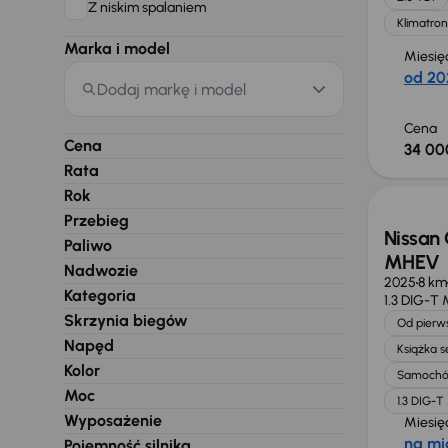
Z niskim spalaniem
Klimatron
Marka i model
Miesię
od 20
Dodaj markę i model
Cena
Cena
34 00
Od now
Rata
Rok
Przebieg
Nissan 
Paliwo
MHEV
Nadwozie
2025
8 km
Kategoria
1.3 DIG-T
Skrzynia biegów
Od pierws
Napęd
Książka 
Kolor
Samochó
Moc
1.3 DIG-
Wyposażenie
Miesię
na mi
Pojemność silnika