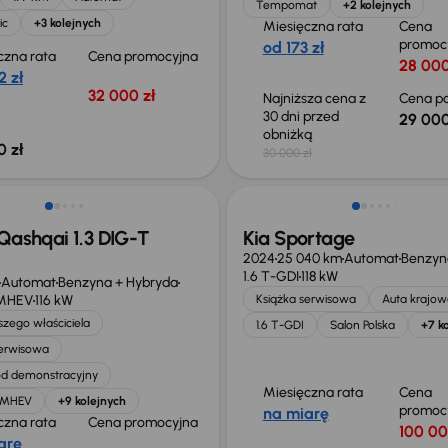
Tempomat
+2 kolejnych
ic
+3 kolejnych
Miesięczna rata
Cena
promoc
od 173 zł
czna rata
Cena promocyjna
28 000
2 zł
32 000 zł
Najniższa cena z
Cena po
30 dni przed
29 000
obniżką
0 zł
30 000 zł
ego taniej o 36 775 zł
Taniej o 1 000 zł
Qashqai 1.3 DIG-T
Kia Sportage
2024
25 040 km
Automat
Benzyn
1.6 T-GDI
118 kW
Automat
Benzyna + Hybryda
 MHEV
116 kW
Książka serwisowa
Auta krajow
zego właściciela
1.6 T-GDI
Salon Polska
+7 k
serwisowa
d demonstracyjny
Miesięczna rata
Cena
T MHEV
+9 kolejnych
promoc
na miarę
czna rata
Cena promocyjna
100 00
arę