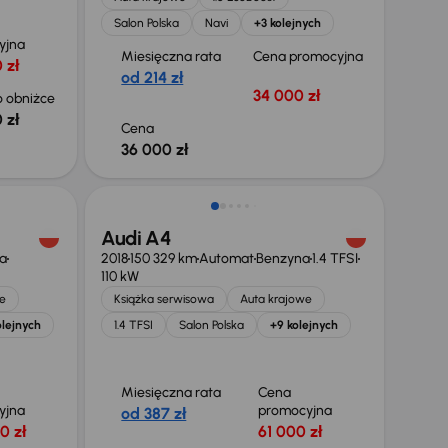
Salon Polska
Navi
+3 kolejnych
yjna
Miesięczna rata
Cena promocyjna
 zł
od 214 zł
34 000 zł
 obniżce
 zł
Cena
36 000 zł
Taniej o 1 000 zł
Audi A4
a
2018
150 329 km
Automat
Benzyna
1.4 TFSI
110 kW
e
Książka serwisowa
Auta krajowe
olejnych
1.4 TFSI
Salon Polska
+9 kolejnych
Miesięczna rata
Cena
yjna
promocyjna
od 387 zł
0 zł
61 000 zł