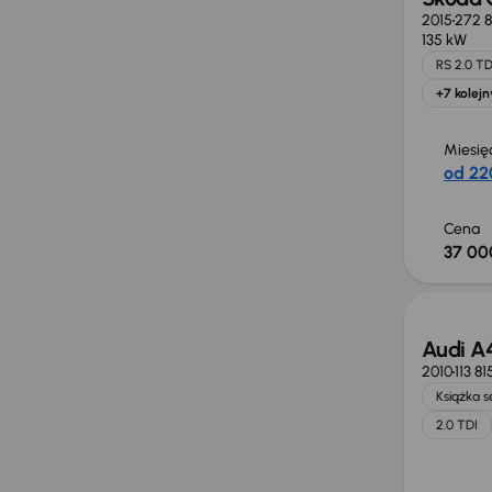
2015
272 
135 kW
RS 2.0 TD
+7 kolejn
Miesię
od 22
Cena
37 00
Audi A
2010
113 8
Książka 
2.0 TDI