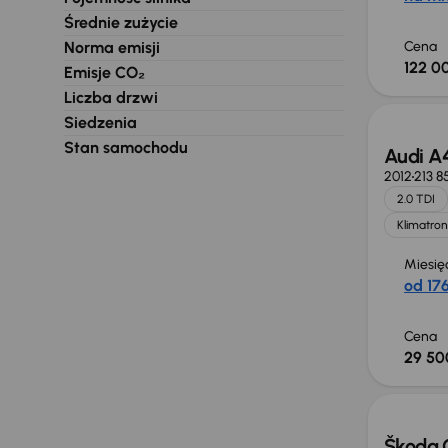
Średnie zużycie
Norma emisji
Cena
122 00
Emisje CO₂
Liczba drzwi
Siedzenia
Stan samochodu
Audi A
2012
213 8
2.0 TDI
Klimatron
Miesię
od 176
Cena
29 50
Škoda 