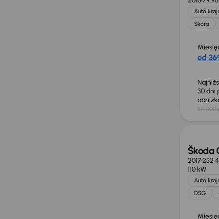
2016
79 9
Auta kra
Skóra
Miesię
od 369
Najniż
30 dni
obniż
64 000 
Taniej 
Škoda 
2017
232 
110 kW
Auta kra
DSG
Miesię