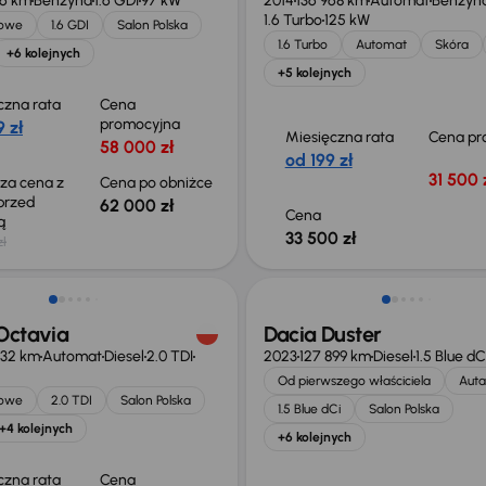
66 km
Benzyna
1.6 GDI
97 kW
2014
136 968 km
Automat
Benzyn
1.6 Turbo
125 kW
jowe
1.6 GDI
Salon Polska
1.6 Turbo
Automat
Skóra
+6 kolejnych
+5 kolejnych
czna rata
Cena
promocyjna
 zł
Miesięczna rata
Cena pr
58 000 zł
od 199 zł
31 500 
sza cena z
Cena po obniżce
 przed
62 000 zł
Cena
ką
33 500 zł
zł
o 1 500 zł
Możliwość odliczenia VAT
Octavia
Dacia Duster
432 km
Automat
Diesel
2.0 TDI
2023
127 899 km
Diesel
1.5 Blue dC
Od pierwszego właściciela
Auta
jowe
2.0 TDI
Salon Polska
1.5 Blue dCi
Salon Polska
+4 kolejnych
+6 kolejnych
czna rata
Cena