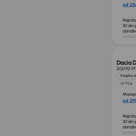
od 256
Najniż
30 dni
obniż
44 500 
Taniej 
Dacia D
2021
92 9
Książka 
1.0 TCe
Miesię
od 298
Najniż
30 dni
obniż
50 700 z
Taniej 