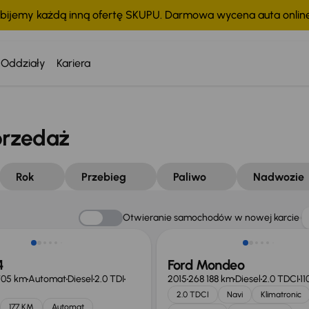
bijemy każdą inną ofertę SKUPU. Darmowa wycena auta onli
Oddziały
Kariera
przedaż
Rok
Przebieg
Paliwo
Nadwozie
Taniej o 1 000 zł
Otwieranie samochodów w nowej karcie
4
Ford Mondeo
705 km
Automat
Diesel
2.0 TDI
2015
268 188 km
Diesel
2.0 TDCI
11
2.0 TDCI
Navi
Klimatronic
177 KM
Automat