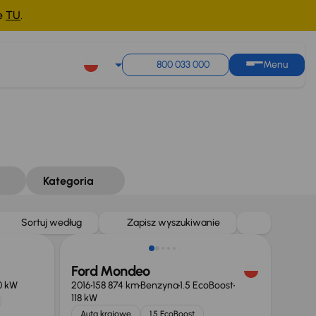
ne
TU
.
800 033 000
Menu
Kategoria
Sortuj według
Zapisz wyszukiwanie
Ford Mondeo
0 kW
2016
158 874 km
Benzyna
1.5 EcoBoost
118 kW
Auta krajowe
1.5 EcoBoost