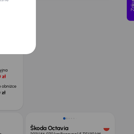
HEV
110 kW
e
yjna
 zł
 obniżce
 zł
Taniej o 1 000 zł
Škoda Octavia