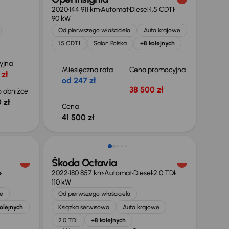
2020
144 911 km
Automat
Diesel
1.5 CDTI
90 kW
Od pierwszego właściciela
Auta krajowe
1.5 CDTI
Salon Polska
+8 kolejnych
yjna
Miesięczna rata
Cena promocyjna
 zł
od 247 zł
38 500 zł
 obniżce
 zł
Cena
41 500 zł
Świeżo skupione
Škoda Octavia
a
2022
180 857 km
Automat
Diesel
2.0 TDI
110 kW
e
Od pierwszego właściciela
olejnych
Książka serwisowa
Auta krajowe
2.0 TDI
+8 kolejnych