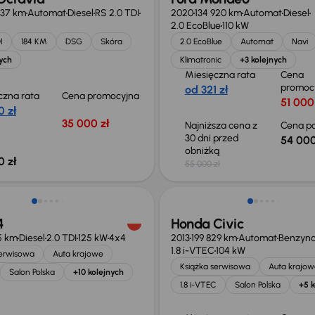
837 km
Automat
Diesel
RS 2.0 TDI
2020
134 920 km
Automat
Diesel
2.0 EcoBlue
110 kW
I
184 KM
DSG
Skóra
2.0 EcoBlue
Automat
Navi
ych
Klimatronic
+3 kolejnych
Miesięczna rata
Cena
promoc
od 321 zł
czna rata
Cena promocyjna
51 000
0 zł
35 000 zł
Najniższa cena z
Cena po
30 dni przed
54 000
obniżką
0 zł
55 000 zł
Taniej o 500 zł
4
Honda Civic
15 km
Diesel
2.0 TDI
125 kW
4x4
2013
199 829 km
Automat
Benzyn
1.8 i-VTEC
104 kW
serwisowa
Auta krajowe
Książka serwisowa
Auta krajow
Salon Polska
+10 kolejnych
1.8 i-VTEC
Salon Polska
+5 k