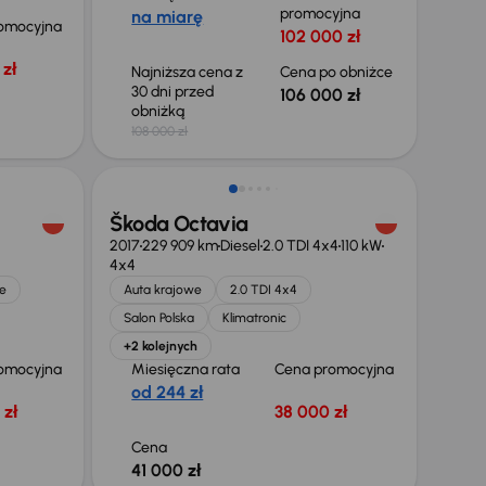
promocyjna
na miarę
omocyjna
102 000 zł
zł
Najniższa cena z
Cena po obniżce
30 dni przed
106 000 zł
obniżką
108 000 zł
Škoda Octavia
2017
229 909 km
Diesel
2.0 TDI 4x4
110 kW
4x4
e
Auta krajowe
2.0 TDI 4x4
Salon Polska
Klimatronic
+2 kolejnych
omocyjna
Miesięczna rata
Cena promocyjna
od 244 zł
 zł
38 000 zł
Cena
41 000 zł