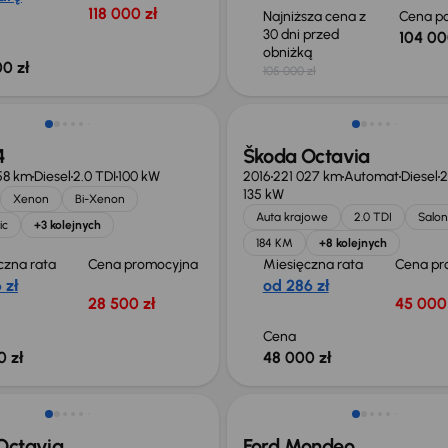
118 000 zł
Najniższa cena z
Cena po
30 dni przed
104 00
obniżką
0 zł
105 000 zł
4
Škoda Octavia
58 km
Diesel
2.0 TDI
100 kW
2016
221 027 km
Automat
Diesel
2
135 kW
Xenon
Bi-Xenon
Auta krajowe
2.0 TDI
Salon
ic
+3 kolejnych
184 KM
+8 kolejnych
czna rata
Cena promocyjna
Miesięczna rata
Cena pr
 zł
od 286 zł
28 500 zł
45 000 
Cena
0 zł
48 000 zł
Taniej o 1 000 zł
Octavia
Ford Mondeo