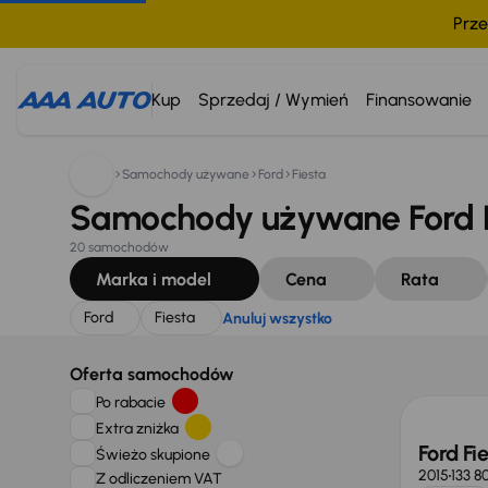
Prze
Szukam:
Ford
Fiesta
Anuluj wszystko
Kup
Sprzedaj / Wymień
Finansowanie
Samochody używane
Ford
Fiesta
Samochody używane Ford F
20 samochodów
Marka i model
Cena
Rata
Ford
Fiesta
Anuluj wszystko
Taniej 
Oferta samochodów
Po rabacie
Extra zniżka
Ford Fi
Świeżo skupione
2015
133 8
Z odliczeniem VAT