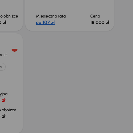
o obniżce
Miesięczna rata
Cena
 zł
od 107 zł
18 000 zł
oost
e
yjna
 zł
 obniżce
 zł
Taniej o 700 zł