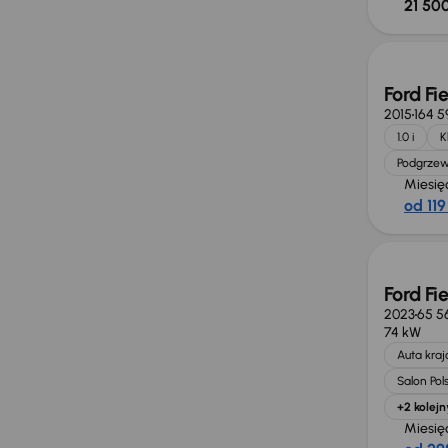
21 500
Ford Fi
2015
164 5
1.0 i
K
Podgrzew
Miesię
od 119
Ford Fi
2023
65 5
74 kW
Auta kra
Salon Pol
+2 kolejn
Miesię