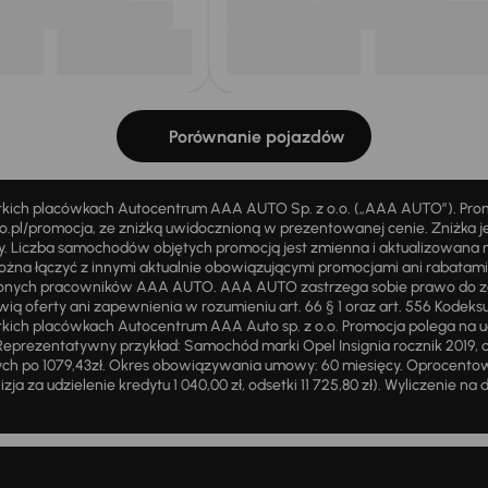
Porównanie pojazdów
stkich placówkach Autocentrum AAA AUTO Sp. z o.o. („AAA AUTO”). Pr
pl/promocja, ze zniżką uwidocznioną w prezentowanej cenie. Zniżka je
ży. Liczba samochodów objętych promocją jest zmienna i aktualizowana 
ożna łączyć z innymi aktualnie obowiązującymi promocjami ani rabatam
żnionych pracowników AAA AUTO. AAA AUTO zastrzega sobie prawo do 
ią oferty ani zapewnienia w rozumieniu art. 66 § 1 oraz art. 556 Kodeks
ich placówkach Autocentrum AAA Auto sp. z o.o. Promocja polega na ud
eprezentatywny przykład: Samochód marki Opel Insignia rocznik 2019, 
ch po 1079,43zł. Okres obowiązywania umowy: 60 miesięcy. Oprocentowan
zja za udzielenie kredytu 1 040,00 zł, odsetki 11 725,80 zł). Wyliczenie n