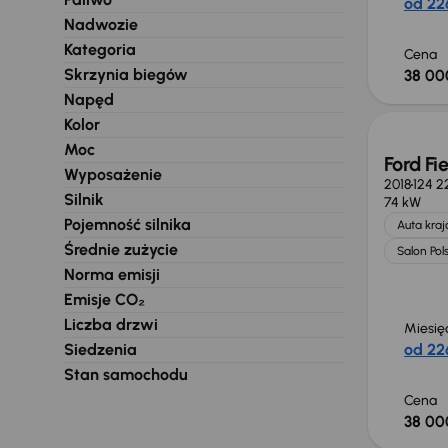
od 226
Nadwozie
Kategoria
Cena
Skrzynia biegów
38 00
Napęd
Kolor
Moc
Ford Fi
Wyposażenie
2018
124 2
Silnik
74 kW
Pojemność silnika
Auta kra
Średnie zużycie
Salon Pol
Norma emisji
Emisje CO₂
Liczba drzwi
Miesię
Siedzenia
od 226
Stan samochodu
Cena
38 00