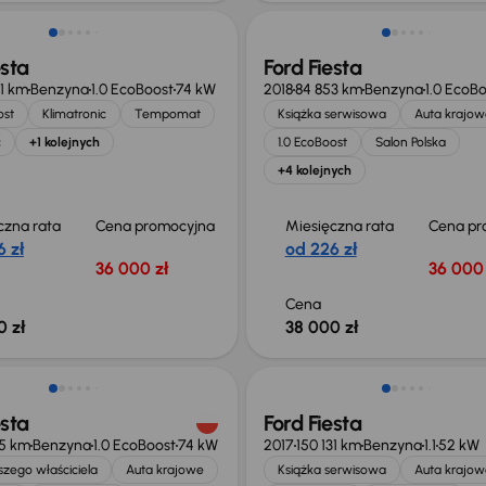
esta
Ford Fiesta
1 km
Benzyna
1.0 EcoBoost
74 kW
2018
84 853 km
Benzyna
1.0 EcoB
ost
Klimatronic
Tempomat
Książka serwisowa
Auta krajow
c
+1 kolejnych
1.0 EcoBoost
Salon Polska
+4 kolejnych
czna rata
Cena promocyjna
Miesięczna rata
Cena pr
 zł
od 226 zł
36 000 zł
36 000 
Cena
0 zł
38 000 zł
esta
Ford Fiesta
35 km
Benzyna
1.0 EcoBoost
74 kW
2017
150 131 km
Benzyna
1.1
52 kW
zego właściciela
Auta krajowe
Książka serwisowa
Auta krajow