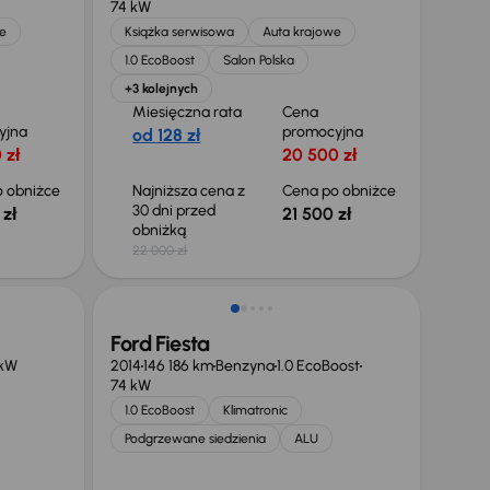
74 kW
e
Książka serwisowa
Auta krajowe
1.0 EcoBoost
Salon Polska
+3 kolejnych
Miesięczna rata
Cena
yjna
promocyjna
od 128 zł
 zł
20 500 zł
 obniżce
Najniższa cena z
Cena po obniżce
30 dni przed
 zł
21 500 zł
obniżką
22 000 zł
Świeżo skupione
Ford Fiesta
 kW
2014
146 186 km
Benzyna
1.0 EcoBoost
74 kW
1.0 EcoBoost
Klimatronic
Podgrzewane siedzienia
ALU