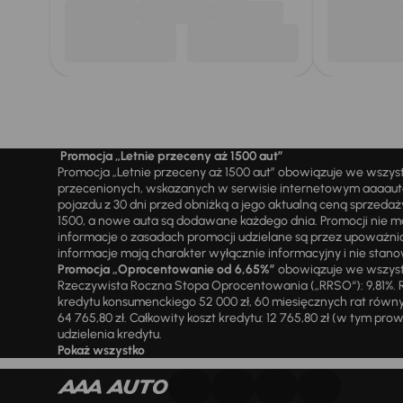
Promocja „Letnie przeceny aż 1500 aut”
Promocja „Letnie przeceny aż 1500 aut” obowiązuje we wszy
przecenionych, wskazanych w serwisie internetowym aaaauto.
pojazdu z 30 dni przed obniżką a jego aktualną ceną sprzeda
1500, a nowe auta są dodawane każdego dnia. Promocji nie m
informacje o zasadach promocji udzielane są przez upowa
informacje mają charakter wyłącznie informacyjny i nie stanow
Promocja „Oprocentowanie od 6,65%”
obowiązuje we wszystk
Rzeczywista Roczna Stopa Oprocentowania („RRSO“): 9,81%. R
kredytu konsumenckiego 52 000 zł, 60 miesięcznych rat równy
64 765,80 zł. Całkowity koszt kredytu: 12 765,80 zł (w tym prowi
udzielenia kredytu.
Pokaż wszystko