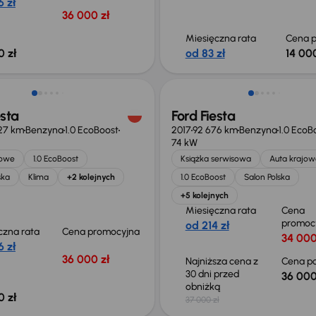
 zł
36 000 zł
Miesięczna rata
Cena p
0 zł
od 83 zł
14 000
Taniej o 1 000 zł
esta
Ford Fiesta
27 km
Benzyna
1.0 EcoBoost
2017
92 676 km
Benzyna
1.0 EcoB
74 kW
jowe
1.0 EcoBoost
Książka serwisowa
Auta krajow
ska
Klima
+2 kolejnych
1.0 EcoBoost
Salon Polska
+5 kolejnych
Miesięczna rata
Cena
promoc
od 214 zł
czna rata
Cena promocyjna
34 000
 zł
36 000 zł
Najniższa cena z
Cena po
30 dni przed
36 000
obniżką
0 zł
37 000 zł