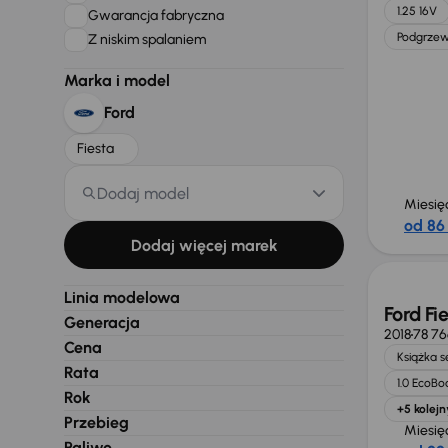
1.25 16V
Gwarancja fabryczna
Podgrzew
Z niskim spalaniem
Marka i model
Ford
Fiesta
Dodaj model
Miesię
od 86 
Dodaj więcej marek
Linia modelowa
Ford Fi
Generacja
2018
78 7
Cena
Książka 
Rata
1.0 EcoBo
Rok
+5 kolejn
Przebieg
Miesię
Paliwo