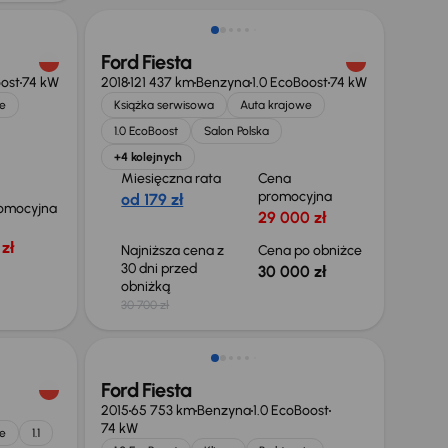
Ford Fiesta
oost
74 kW
2018
121 437 km
Benzyna
1.0 EcoBoost
74 kW
e
Książka serwisowa
Auta krajowe
1.0 EcoBoost
Salon Polska
+4 kolejnych
Miesięczna rata
Cena
promocyjna
od 179 zł
omocyjna
29 000 zł
zł
Najniższa cena z
Cena po obniżce
30 dni przed
30 000 zł
obniżką
30 700 zł
Ford Fiesta
2015
65 753 km
Benzyna
1.0 EcoBoost
74 kW
e
1.1