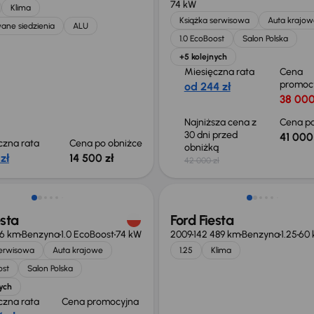
74 kW
Klima
Książka serwisowa
Auta krajow
ane siedzienia
ALU
1.0 EcoBoost
Salon Polska
+5 kolejnych
Miesięczna rata
Cena
promoc
od 244 zł
38 000
Najniższa cena z
Cena po
30 dni przed
41 000
czna rata
Cena po obniżce
obniżką
zł
14 500 zł
42 000 zł
esta
Ford Fiesta
66 km
Benzyna
1.0 EcoBoost
74 kW
2009
142 489 km
Benzyna
1.25
60
serwisowa
Auta krajowe
1.25
Klima
ost
Salon Polska
ych
czna rata
Cena promocyjna