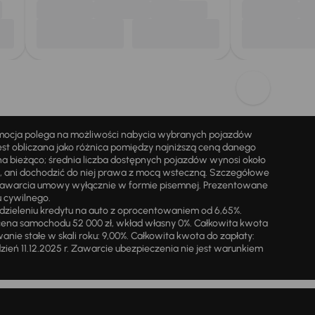
omocja polega na możliwości nabycia wybranych pojazdów
st obliczana jako różnica pomiędzy najniższą ceną danego
na bieżąco; średnia liczba dostępnych pojazdów wynosi około
i, ani dochodzić do niej prawa z mocą wsteczną. Szczegółowe
zawarcia umowy wyłącznie w formie pisemnej. Prezentowane
u cywilnego.
zieleniu kredytu na auto z oprocentowaniem od 6,65%.
cena samochodu 52 000 zł, wkład własny 0%. Całkowita kwota
ie stałe w skali roku: 9,00%. Całkowita kwota do zapłaty:
a dzień 11.12.2025 r. Zawarcie ubezpieczenia nie jest warunkiem