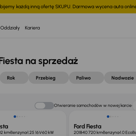
bijemy każdą inną ofertę SKUPU. Darmowa wycena auta onli
Oddziały
Kariera
iesta na sprzedaż
Rok
Przebieg
Paliwo
Nadwozie
o 500 zł
Taniej o 1 000 zł
Otwieranie samochodów w nowej karcie
esta
Ford Fiesta
02 km
Benzyna
1.25 16V
60 kW
2018
40 720 km
Benzyna
1.0 EcoB