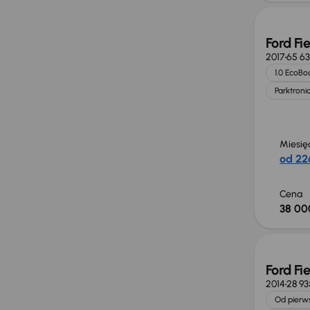
Ford Fi
2017
65 63
1.0 EcoBo
Parktroni
Miesię
od 226
Cena
38 00
Ford Fi
2014
28 9
Od pierws