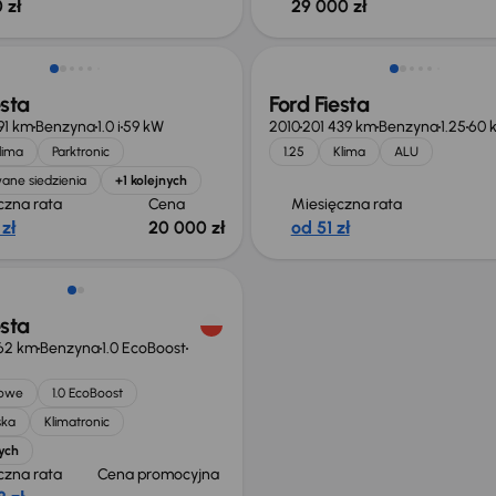
 zł
29 000 zł
esta
Ford Fiesta
91 km
Benzyna
1.0 i
59 kW
2010
201 439 km
Benzyna
1.25
60 
lima
Parktronic
1.25
Klima
ALU
ane siedzienia
+1 kolejnych
czna rata
Cena
Miesięczna rata
 zł
20 000 zł
od 51 zł
esta
62 km
Benzyna
1.0 EcoBoost
jowe
1.0 EcoBoost
ska
Klimatronic
ych
czna rata
Cena promocyjna