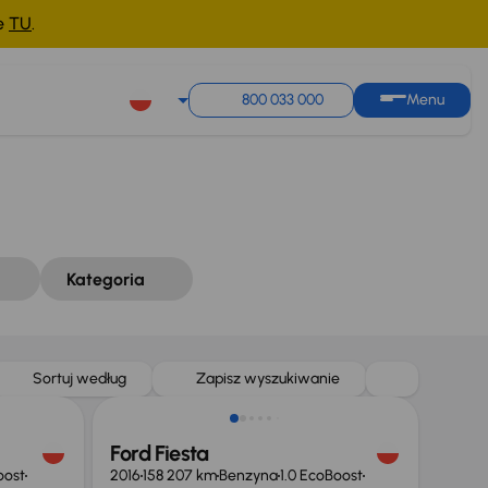
ne
TU
.
Sortuj według
Zapisz wyszukiwanie
800 033 000
Menu
Kategoria
Taniej o 500 zł
Sortuj według
Zapisz wyszukiwanie
Ford Fiesta
oost
2016
158 207 km
Benzyna
1.0 EcoBoost