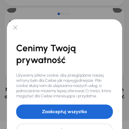
Możliwość odliczenia VAT
Ford Ranger Raptor
2020
141 124 km
Automat
Diesel
2.0 TDCi
157 kW
4x4
Książka serwisowa
Auta krajowe
2.0 TDCi
Salon Polska
+10 kolejnych
Cenimy Twoją
Miesięczna rata
Cena promocyjna
na miarę
126 000 zł
prywatność
Cena
130 000 zł
Używamy plików cookie, aby przeglądanie naszej
witryny było dla Ciebie jak najwygodniejsze. Pliki
cookie służą nam do ulepszania naszych usług, a
Nie wybrałeś auto z oferty? Nie szkodzi, w naszych
jednocześnie możemy lepiej oferować Ci treści, które
oddziałach w Czechach i na Słowacji możemy mieć
mogą być dla Ciebie interesujące i przydatne.
podobne samochody, których szukasz.
Zaakceptuj wszystko
Znajdź podobny samochód
Wybraliśmy dla Ciebie