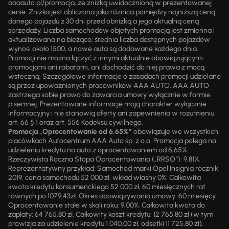
aaaauto.pl/promocja, ze zniżką uwidocznioną w prezentowanej
cenie. Zniżka jest obliczana jako różnica pomiędzy najniższą ceną
danego pojazdu z 30 dni przed obniżką a jego aktualną ceną
sprzedaży. Liczba samochodów objętych promocją jest zmienna i
aktualizowana na bieżąco; średnia liczba dostępnych pojazdów
wynosi około 1500, a nowe auta są dodawane każdego dnia.
Promocji nie można łączyć z innymi aktualnie obowiązującymi
promocjami ani rabatami, ani dochodzić do niej prawa z mocą
wsteczną. Szczegółowe informacje o zasadach promocji udzielane
są przez upoważnionych pracowników AAA AUTO. AAA AUTO
zastrzega sobie prawo do zawarcia umowy wyłącznie w formie
pisemnej. Prezentowane informacje mają charakter wyłącznie
informacyjny i nie stanowią oferty ani zapewnienia w rozumieniu
art. 66 § 1 oraz art. 556 Kodeksu cywilnego.
Promocja „Oprocentowanie od 6,65%”
obowiązuje we wszystkich
placówkach Autocentrum AAA Auto sp. z o.o. Promocja polega na
udzieleniu kredytu na auto z oprocentowaniem od 6,65%.
Rzeczywista Roczna Stopa Oprocentowania („RRSO“): 9,81%.
Reprezentatywny przykład: Samochód marki Opel Insignia rocznik
2019, cena samochodu 52 000 zł, wkład własny 0%. Całkowita
kwota kredytu konsumenckiego 52 000 zł, 60 miesięcznych rat
równych po 1079,43zł. Okres obowiązywania umowy: 60 miesięcy.
Oprocentowanie stałe w skali roku: 9,00%. Całkowita kwota do
zapłaty: 64 765,80 zł. Całkowity koszt kredytu: 12 765,80 zł (w tym
prowizja za udzielenie kredytu 1 040,00 zł, odsetki 11 725,80 zł).