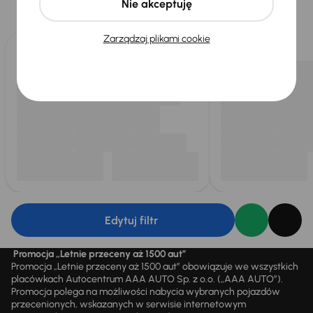
Nie akceptuję
Wybieramy dla Ciebie
najlepsze pojazdy
z naszej oferty. Kupimy
dla Ciebie
do 400 pojazdów
każdego dnia.
Zarządzaj plikami cookie
Edytuj filtr
Promocja „Letnie przeceny aż 1500 aut”
Promocja „Letnie przeceny aż 1500 aut” obowiązuje we wszystkich
placówkach Autocentrum AAA AUTO Sp. z o.o. („AAA AUTO”).
Promocja polega na możliwości nabycia wybranych pojazdów
przecenionych, wskazanych w serwisie internetowym