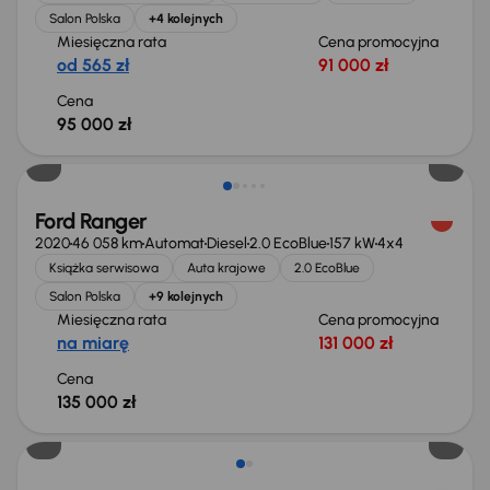
Salon Polska
+4 kolejnych
Miesięczna rata
Cena promocyjna
od 565 zł
91 000 zł
Cena
95 000 zł
Możliwość odliczenia VAT
Ford Ranger
2020
46 058 km
Automat
Diesel
2.0 EcoBlue
157 kW
4x4
Książka serwisowa
Auta krajowe
2.0 EcoBlue
Salon Polska
+9 kolejnych
Miesięczna rata
Cena promocyjna
na miarę
131 000 zł
Cena
135 000 zł
Możliwość odliczenia VAT