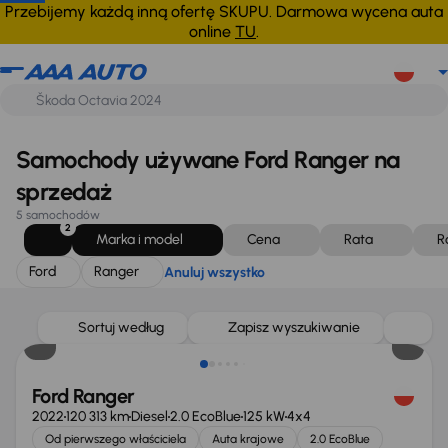
Ford
Ranger
Anuluj wszystko
Przebijemy każdą inną ofertę SKUPU. Darmowa wycena auta
online
TU
.
Samochody używane Ford Ranger na
sprzedaż
5 samochodów
2
Marka i model
Cena
Rata
R
Ford
Ranger
Anuluj wszystko
Możliwość odliczenia VAT
Sortuj według
Zapisz wyszukiwanie
Ford Ranger
2022
120 313 km
Diesel
2.0 EcoBlue
125 kW
4x4
Od pierwszego właściciela
Auta krajowe
2.0 EcoBlue