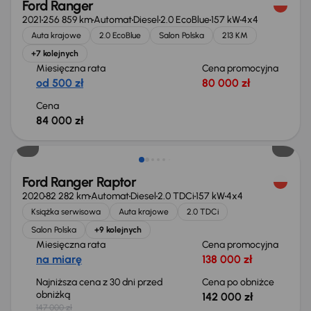
Ford Ranger
2021
256 859 km
Automat
Diesel
2.0 EcoBlue
157 kW
4x4
Auta krajowe
2.0 EcoBlue
Salon Polska
213 KM
+7 kolejnych
Miesięczna rata
Cena promocyjna
od 500 zł
80 000 zł
Cena
84 000 zł
Taniej o 5 000 zł
Ford Ranger Raptor
2020
82 282 km
Automat
Diesel
2.0 TDCi
157 kW
4x4
Książka serwisowa
Auta krajowe
2.0 TDCi
Salon Polska
+9 kolejnych
Miesięczna rata
Cena promocyjna
na miarę
138 000 zł
Najniższa cena z 30 dni przed
Cena po obniżce
obniżką
142 000 zł
147 000 zł