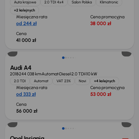
Auta krajowe
2.0 TDI 4x4
Salon Polska
Klimatronic
+2 kolejnych
Miesięczna rata
Cena promocyjna
od 244 zł
38 000 zł
Cena
41 000 zł
Możliwość odliczenia VAT
Audi A4
2018
244 038 km
Automat
Diesel
2.0 TDI
110 kW
2.0 TDI
Automat
VAT 23%
Navi
+4 kolejnych
Miesięczna rata
Cena promocyjna
od 333 zł
53 000 zł
Cena
56 000 zł
Taniej o 1 000 zł
Opel Insignia