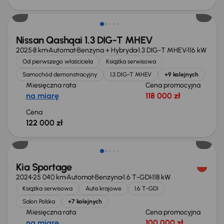
Od nowego taniej o 36 775 zł
Nissan Qashqai 1.3 DIG-T MHEV
2025
8 km
Automat
Benzyna + Hybryda
1.3 DIG-T MHEV
116 kW
Od pierwszego właściciela
Książka serwisowa
Samochód demonstracyjny
1.3 DIG-T MHEV
+9 kolejnych
Miesięczna rata
Cena promocyjna
na miarę
118 000 zł
Cena
122 000 zł
Taniej o 1 000 zł
Kia Sportage
2024
25 040 km
Automat
Benzyna
1.6 T-GDI
118 kW
Książka serwisowa
Auta krajowe
1.6 T-GDI
Salon Polska
+7 kolejnych
Miesięczna rata
Cena promocyjna
na miarę
100 000 zł