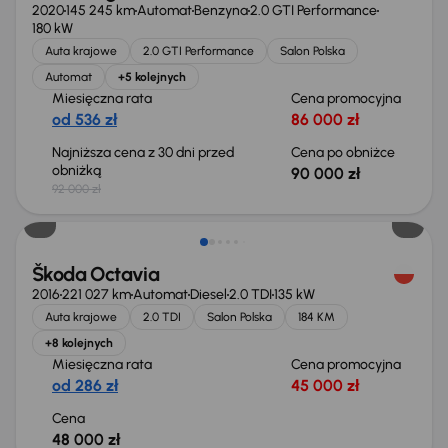
2020
145 245 km
Automat
Benzyna
2.0 GTI Performance
180 kW
Auta krajowe
2.0 GTI Performance
Salon Polska
Automat
+5 kolejnych
Miesięczna rata
Cena promocyjna
od 536 zł
86 000 zł
Najniższa cena z 30 dni przed
Cena po obniżce
obniżką
90 000 zł
92 000 zł
Škoda Octavia
2016
221 027 km
Automat
Diesel
2.0 TDI
135 kW
Auta krajowe
2.0 TDI
Salon Polska
184 KM
+8 kolejnych
Miesięczna rata
Cena promocyjna
od 286 zł
45 000 zł
Cena
48 000 zł