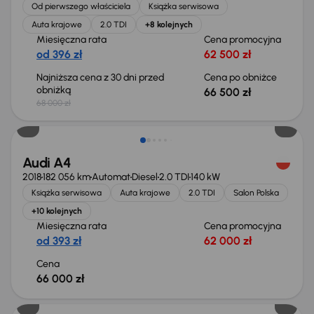
Od pierwszego właściciela
Książka serwisowa
Auta krajowe
2.0 TDI
+8 kolejnych
Miesięczna rata
Cena promocyjna
od 396 zł
62 500 zł
Najniższa cena z 30 dni przed
Cena po obniżce
obniżką
66 500 zł
68 000 zł
Audi A4
2018
182 056 km
Automat
Diesel
2.0 TDI
140 kW
Książka serwisowa
Auta krajowe
2.0 TDI
Salon Polska
+10 kolejnych
Miesięczna rata
Cena promocyjna
od 393 zł
62 000 zł
Cena
66 000 zł