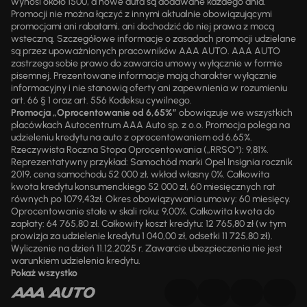
wynosi około 1500, a nowe auta są dodawane każdego dnia.
Promocji nie można łączyć z innymi aktualnie obowiązującymi
promocjami ani rabatami, ani dochodzić do niej prawa z mocą
wsteczną. Szczegółowe informacje o zasadach promocji udzielane
są przez upoważnionych pracowników AAA AUTO. AAA AUTO
zastrzega sobie prawo do zawarcia umowy wyłącznie w formie
pisemnej. Prezentowane informacje mają charakter wyłącznie
informacyjny i nie stanowią oferty ani zapewnienia w rozumieniu
art. 66 § 1 oraz art. 556 Kodeksu cywilnego.
Promocja „Oprocentowanie od 6,65%”
obowiązuje we wszystkich
placówkach Autocentrum AAA Auto sp. z o.o. Promocja polega na
udzieleniu kredytu na auto z oprocentowaniem od 6,65%.
Rzeczywista Roczna Stopa Oprocentowania („RRSO“): 9,81%.
Reprezentatywny przykład: Samochód marki Opel Insignia rocznik
2019, cena samochodu 52 000 zł, wkład własny 0%. Całkowita
kwota kredytu konsumenckiego 52 000 zł, 60 miesięcznych rat
równych po 1079,43zł. Okres obowiązywania umowy: 60 miesięcy.
Oprocentowanie stałe w skali roku: 9,00%. Całkowita kwota do
zapłaty: 64 765,80 zł. Całkowity koszt kredytu: 12 765,80 zł (w tym
prowizja za udzielenie kredytu 1 040,00 zł, odsetki 11 725,80 zł).
Wyliczenie na dzień 11.12.2025 r. Zawarcie ubezpieczenia nie jest
warunkiem udzielenia kredytu.
Pokaż wszystko