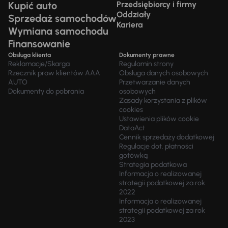
Kupić auto
Przedsiębiorcy i firmy
Oddziały
Sprzedaż samochodów
Kariera
Wymiana samochodu
Finansowanie
Obsługa klienta
Dokumenty prawne
Reklamacje/Skarga
Regulamin strony
Rzecznik praw klientów AAA
Obsługa danych osobowych
AUTO
Przetwarzanie danych
Dokumenty do pobrania
osobowych
Zasady korzystania z plików
cookies
Ustawienia plików cookie
DataAct
Cennik sprzedaży dodatkowej
Regulacje dot. płatności
gotówką
Strategia podatkowa
Informacja o realizowanej
strategii podatkowej za rok
2022
Informacja o realizowanej
strategii podatkowej za rok
2023