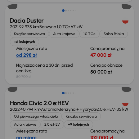
Dacia Duster
2021
92 975 km
Benzyna
1.0 TCe
67 kW
Książka serwisowa
Auta krajowe
1.0 TCe
Salon Polska
+6 kolejnych
Miesięczna rata
Cena promocyjna
od 298 zł
47 000 zł
Najniższa cena z 30 dni przed
Cena po obniżce
obniżką
50 000 zł
50 700 zł
Taniej o 2 000 zł
Honda Civic 2.0 e:HEV
2022
40 794 km
Automat
Benzyna + Hybryda
2.0 e:HEV
135 kW
Od pierwszego właściciela
Książka serwisowa
Auta krajowe
2.0 e:HEV
+9 kolejnych
Miesięczna rata
Cena promocyjna
na miarę
102 000 zł