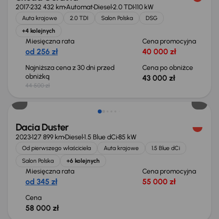
2017
232 432 km
Automat
Diesel
2.0 TDI
110 kW
Auta krajowe
2.0 TDI
Salon Polska
DSG
+4 kolejnych
Miesięczna rata
Cena promocyjna
od 256 zł
40 000 zł
Najniższa cena z 30 dni przed
Cena po obniżce
obniżką
43 000 zł
44 500 zł
Możliwość odliczenia VAT
Dacia Duster
2023
127 899 km
Diesel
1.5 Blue dCi
85 kW
Od pierwszego właściciela
Auta krajowe
1.5 Blue dCi
Salon Polska
+6 kolejnych
Miesięczna rata
Cena promocyjna
od 345 zł
55 000 zł
Cena
58 000 zł
Taniej o 700 zł