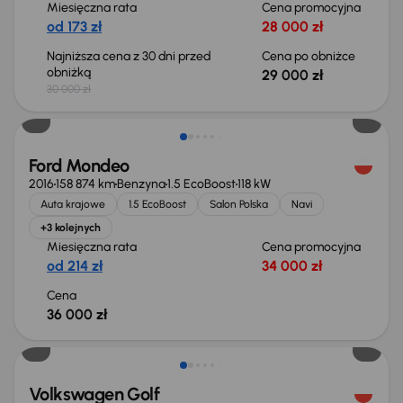
Miesięczna rata
Cena promocyjna
od 173 zł
28 000 zł
Najniższa cena z 30 dni przed
Cena po obniżce
obniżką
29 000 zł
30 000 zł
Ford Mondeo
2016
158 874 km
Benzyna
1.5 EcoBoost
118 kW
Auta krajowe
1.5 EcoBoost
Salon Polska
Navi
+3 kolejnych
Miesięczna rata
Cena promocyjna
od 214 zł
34 000 zł
Cena
36 000 zł
Taniej o 2 000 zł
Volkswagen Golf