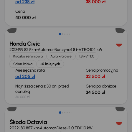
od 238 zł
38 000 zł
Cena
40 000 zł
Taniej o 1 500 zł
Honda Civic
2013
199 829 km
Automat
Benzyna
1.8 i-VTEC
104 kW
Książka serwisowa
Auta krajowe
1.8 i-VTEC
Salon Polska
+5 kolejnych
Miesięczna rata
Cena promocyjna
od 205 zł
32 500 zł
Najniższa cena z 30 dni przed
Cena po obniżce
obniżką
34 500 zł
36 000 zł
Świeżo skupione
Škoda Octavia
2022
180 857 km
Automat
Diesel
2.0 TDI
110 kW