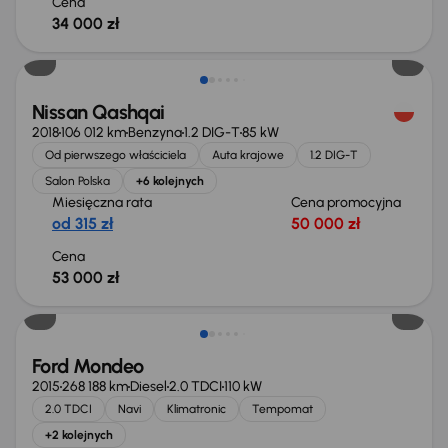
Cena
34 000 zł
Nissan Qashqai
2018
106 012 km
Benzyna
1.2 DIG-T
85 kW
Od pierwszego właściciela
Auta krajowe
1.2 DIG-T
Salon Polska
+6 kolejnych
Miesięczna rata
Cena promocyjna
od 315 zł
50 000 zł
Cena
53 000 zł
Taniej o 1 000 zł
Ford Mondeo
2015
268 188 km
Diesel
2.0 TDCI
110 kW
2.0 TDCI
Navi
Klimatronic
Tempomat
+2 kolejnych