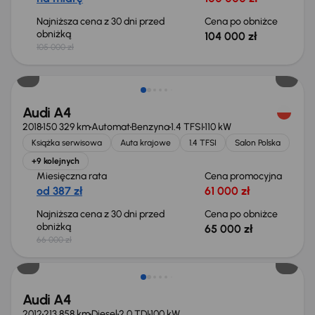
Najniższa cena z 30 dni przed
Cena po obniżce
obniżką
104 000 zł
105 000 zł
Taniej o 1 000 zł
Audi A4
2018
150 329 km
Automat
Benzyna
1.4 TFSI
110 kW
Książka serwisowa
Auta krajowe
1.4 TFSI
Salon Polska
+9 kolejnych
Miesięczna rata
Cena promocyjna
od 387 zł
61 000 zł
Najniższa cena z 30 dni przed
Cena po obniżce
obniżką
65 000 zł
66 000 zł
Audi A4
2012
213 858 km
Diesel
2.0 TDI
100 kW