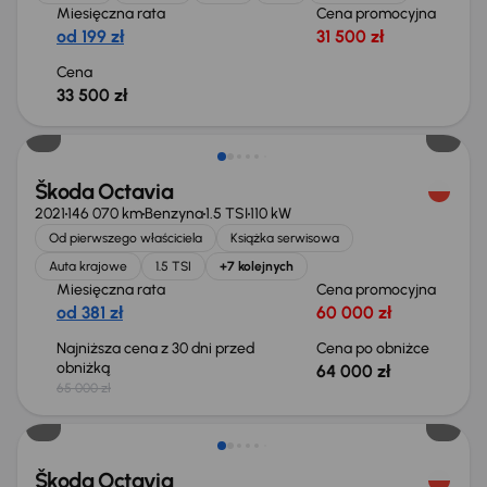
Miesięczna rata
Cena promocyjna
od 199 zł
31 500 zł
Cena
33 500 zł
Taniej o 1 000 zł
Škoda Octavia
2021
146 070 km
Benzyna
1.5 TSI
110 kW
Od pierwszego właściciela
Książka serwisowa
Auta krajowe
1.5 TSI
+7 kolejnych
Miesięczna rata
Cena promocyjna
od 381 zł
60 000 zł
Najniższa cena z 30 dni przed
Cena po obniżce
obniżką
64 000 zł
65 000 zł
Taniej o 1 500 zł
Škoda Octavia