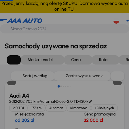
Przebijemy każdą inną ofertę SKUPU. Darmowa wycena auta
online
TU
.
Samochody używane na sprzedaż
Marka i model
Cena
Rata
R
Sortuj według
Zapisz wyszukiwanie
Audi A4
2012
202 705 km
Automat
Diesel
2.0 TDI
130 kW
2.0 TDI
177 KM
Automat
Klimatronic
+3 kolejnych
Miesięczna rata
Cena promocyjna
od 202 zł
32 000 zł