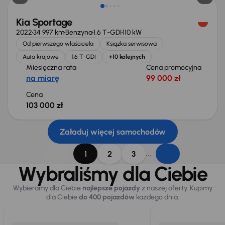
Kia Sportage
2022
34 997 km
Benzyna
1.6 T-GDI
110 kW
Od pierwszego właściciela
Książka serwisowa
Auta krajowe
1.6 T-GDI
+10 kolejnych
Miesięczna rata
Cena promocyjna
na miarę
99 000 zł
Cena
103 000 zł
Załaduj więcej samochodów
...
1
2
3
Wybraliśmy dla Ciebie
Wybieramy dla Ciebie
najlepsze pojazdy
z naszej oferty. Kupimy
dla Ciebie
do 400 pojazdów
każdego dnia.