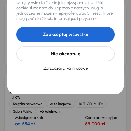
witryny było dla Ciebie jak najwygodniejsze. Pliki
cookie służą nam do ulepszania naszych usług, a
jednocześnie możemy lepiej oferować Ci treści, które
Audi A4
mogą być dla Ciebie interesujące i przydatne.
2015
188 788 km
Automat
Diesel
2.0 TDI
110 kW
2.0 TDI
Automat
Skóra
Navi
+6 kolejnych
Zaakceptuj wszystko
Miesięczna rata
Cena promocyjna
od 280 zł
44 000 zł
Najniższa cena z 30 dni przed
Cena po obniżce
Nie akceptuję
obniżką
47 000 zł
45 000 zł
Taniej o 1 000 zł
Zarządzaj plikami cookie
Kia Sportage 1.6 T-GDI MHEV
2023
67 171 km
Automat
Benzyna + Hybryda
1.6 T-GDI MHEV
110 kW
Książka serwisowa
Auta krajowe
1.6 T-GDI MHEV
Salon Polska
+6 kolejnych
Miesięczna rata
Cena promocyjna
od 554 zł
89 000 zł