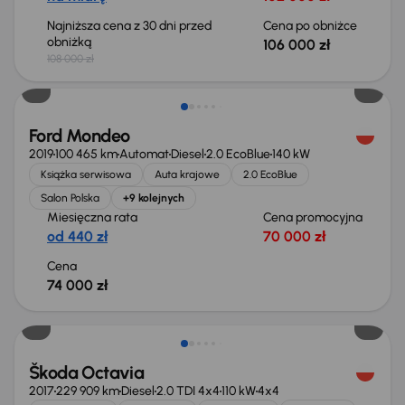
Najniższa cena z 30 dni przed
Cena po obniżce
obniżką
106 000 zł
108 000 zł
Ford Mondeo
2019
100 465 km
Automat
Diesel
2.0 EcoBlue
140 kW
Książka serwisowa
Auta krajowe
2.0 EcoBlue
Salon Polska
+9 kolejnych
Miesięczna rata
Cena promocyjna
od 440 zł
70 000 zł
Cena
74 000 zł
Škoda Octavia
2017
229 909 km
Diesel
2.0 TDI 4x4
110 kW
4x4