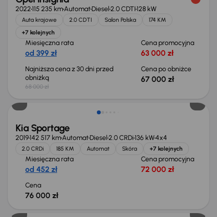
2022
115 235 km
Automat
Diesel
2.0 CDTI
128 kW
Auta krajowe
2.0 CDTI
Salon Polska
174 KM
+7 kolejnych
Miesięczna rata
Cena promocyjna
od 399 zł
63 000 zł
Najniższa cena z 30 dni przed
Cena po obniżce
obniżką
67 000 zł
68 000 zł
Kia Sportage
2019
142 517 km
Automat
Diesel
2.0 CRDi
136 kW
4x4
2.0 CRDi
185 KM
Automat
Skóra
+7 kolejnych
Miesięczna rata
Cena promocyjna
od 452 zł
72 000 zł
Cena
76 000 zł