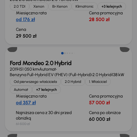
2.0 TDI
Xenon
Bi-Xenon
Klimatronic
+3 kolejnych
Miesięczna rata
Cena promocyjna
od 176 zł
28 500 zł
Cena
29 500 zł
Taniej o 1 500 zł
Ford Mondeo 2.0 Hybrid
2019
151 050 km
Automat
Benzyna Full-Hybrid EV (FHEV) (Full-Hybrid)
2.0 Hybrid
138 kW
Od pierwszego właściciela
2.0 Hybrid
1. Właściciel
Automat
+7 kolejnych
Miesięczna rata
Cena promocyjna
od 357 zł
57 000 zł
Najniższa cena z 30 dni przed
Cena po obniżce
obniżką
60 000 zł
61 500 zł