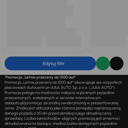
Edytuj filtr
Promocja „Letnie przeceny aż 1500 aut”
Promocja „Letnie przeceny aż 1500 aut” obowiązuje we wszystkich
placówkach Autocentrum AAA AUTO Sp. z o.o. („AAA AUTO”).
Promocja polega na możliwości nabycia wybranych pojazdów
przecenionych, wskazanych w serwisie internetowym
aaaauto.pl/promocja, ze zniżką uwidocznioną w prezentowanej
cenie. Zniżka jest obliczana jako różnica pomiędzy najniższą ceną
danego pojazdu z 30 dni przed obniżką a jego aktualną ceną
sprzedaży. Liczba samochodów objętych promocją jest zmienna i
aktualizowana na bieżąco; średnia liczba dostępnych pojazdów