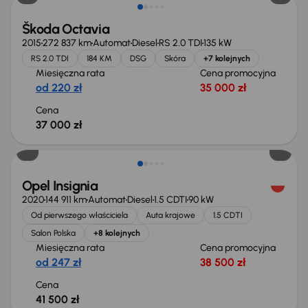
Škoda Octavia
2015
272 837 km
Automat
Diesel
RS 2.0 TDI
135 kW
RS 2.0 TDI
184 KM
DSG
Skóra
+7 kolejnych
Miesięczna rata
Cena promocyjna
od 220 zł
35 000 zł
Cena
37 000 zł
Możliwość odliczenia VAT
Opel Insignia
2020
144 911 km
Automat
Diesel
1.5 CDTI
90 kW
Od pierwszego właściciela
Auta krajowe
1.5 CDTI
Salon Polska
+8 kolejnych
Miesięczna rata
Cena promocyjna
od 247 zł
38 500 zł
Cena
41 500 zł
Taniej o 1 000 zł