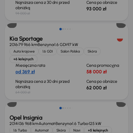
Najniższa cena z 30 dni przed
Cena po obniżce
obniżką
93 000 zł
94 000 zł
Taniej o 2 000 zł
Kia Sportage
2016
79 966 km
Benzyna
1.6 GDI
97 kW
Auta krajowe
1.6 GDI
Salon Polska
Skóra
+6 kolejnych
Miesięczna rata
Cena promocyjna
od 369 zł
58 000 zł
Najniższa cena z 30 dni przed
Cena po obniżce
obniżką
62 000 zł
64 000 zł
Opel Insignia
2014
136 968 km
Automat
Benzyna
1.6 Turbo
125 kW
1.6 Turbo
Automat
Skóra
Navi
+5 kolejnych