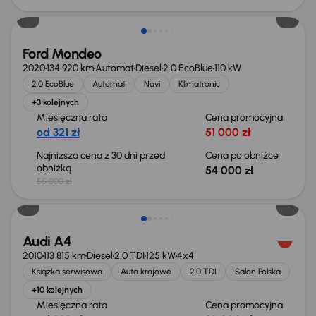
Ford Mondeo
2020
134 920 km
Automat
Diesel
2.0 EcoBlue
110 kW
2.0 EcoBlue
Automat
Navi
Klimatronic
+3 kolejnych
Miesięczna rata
Cena promocyjna
od 321 zł
51 000 zł
Najniższa cena z 30 dni przed
Cena po obniżce
obniżką
54 000 zł
55 000 zł
Audi A4
2010
113 815 km
Diesel
2.0 TDI
125 kW
4x4
Książka serwisowa
Auta krajowe
2.0 TDI
Salon Polska
+10 kolejnych
Miesięczna rata
Cena promocyjna