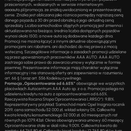
przecenionych, wskazanych w serwisie internetowym
aaaauto.pl/promocja, ze zniżką uwidocznioną w prezentowanej
cenie. Zniżka jest obliczana jako różnica pomiędzy najniższą ceną
danego pojazdu z 30 dni przed obniżką a jego aktualną ceną
sprzedaży. Liczba samochodów objętych promocją jest zmienna i
aktualizowana na bieżąco; średnia liczba dostępnych pojazdów
wynosi około 1500, a nowe auta są dodawane każdego dnia.
Promocji nie można łączyć z innymi aktualnie obowiązującymi
promocjami ani rabatami, ani dochodzić do niej prawa z mocą
wsteczną. Szczegółowe informacje o zasadach promocji udzielane
są przez upoważnionych pracowników AAA AUTO. AAA AUTO
zastrzega sobie prawo do zawarcia umowy wyłącznie w formie
pisemnej. Prezentowane informacje mają charakter wyłącznie
informacyjny i nie stanowią oferty ani zapewnienia w rozumieniu
art. 66 § 1 oraz art. 556 Kodeksu cywilnego.
Promocja „Oprocentowanie od 6,65%”
obowiązuje we wszystkich
placówkach Autocentrum AAA Auto sp. z o.o. Promocja polega na
udzieleniu kredytu na auto z oprocentowaniem od 6,65%.
Rzeczywista Roczna Stopa Oprocentowania („RRSO“): 9,81%.
Reprezentatywny przykład: Samochód marki Opel Insignia rocznik
2019, cena samochodu 52 000 zł, wkład własny 0%. Całkowita
kwota kredytu konsumenckiego 52 000 zł, 60 miesięcznych rat
równych po 1079,43zł. Okres obowiązywania umowy: 60 miesięcy.
Oprocentowanie stałe w skali roku: 9,00%. Całkowita kwota do
zapłaty: 64 765,80 zł. Całkowity koszt kredytu: 12 765,80 zł (w tym