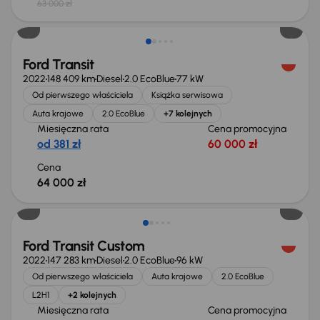
63 000 zł
Możliwość odliczenia VAT
Ford Transit
2022
148 409 km
Diesel
2.0 EcoBlue
77 kW
Od pierwszego właściciela
Książka serwisowa
Auta krajowe
2.0 EcoBlue
+7 kolejnych
Miesięczna rata
Cena promocyjna
od 381 zł
60 000 zł
Cena
64 000 zł
Świeżo skupione
Ford Transit Custom
2022
147 283 km
Diesel
2.0 EcoBlue
96 kW
Od pierwszego właściciela
Auta krajowe
2.0 EcoBlue
L2H1
+2 kolejnych
Miesięczna rata
Cena promocyjna