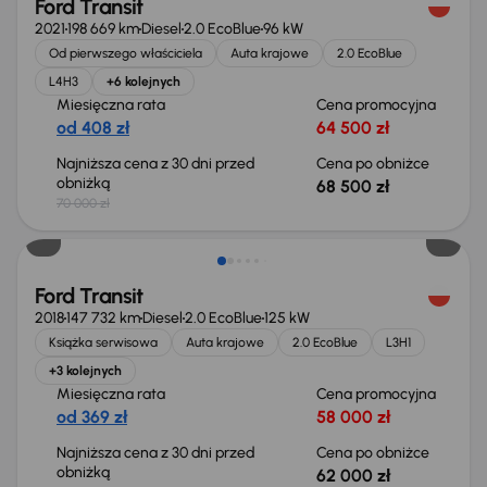
Ford Transit
2021
198 669 km
Diesel
2.0 EcoBlue
96 kW
Od pierwszego właściciela
Auta krajowe
2.0 EcoBlue
L4H3
+6 kolejnych
Miesięczna rata
Cena promocyjna
od 408 zł
64 500 zł
Najniższa cena z 30 dni przed
Cena po obniżce
obniżką
68 500 zł
70 000 zł
Taniej o 1 000 zł
Ford Transit
2018
147 732 km
Diesel
2.0 EcoBlue
125 kW
Książka serwisowa
Auta krajowe
2.0 EcoBlue
L3H1
+3 kolejnych
Miesięczna rata
Cena promocyjna
od 369 zł
58 000 zł
Najniższa cena z 30 dni przed
Cena po obniżce
obniżką
62 000 zł