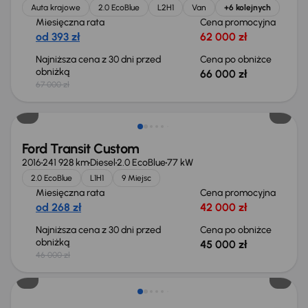
Auta krajowe
2.0 EcoBlue
L2H1
Van
+6 kolejnych
Miesięczna rata
Cena promocyjna
od 393 zł
62 000 zł
Najniższa cena z 30 dni przed
Cena po obniżce
obniżką
66 000 zł
67 000 zł
Taniej o 1 000 zł
Ford Transit Custom
2016
241 928 km
Diesel
2.0 EcoBlue
77 kW
2.0 EcoBlue
L1H1
9 Miejsc
Miesięczna rata
Cena promocyjna
od 268 zł
42 000 zł
Najniższa cena z 30 dni przed
Cena po obniżce
obniżką
45 000 zł
46 000 zł
Możliwość odliczenia VAT