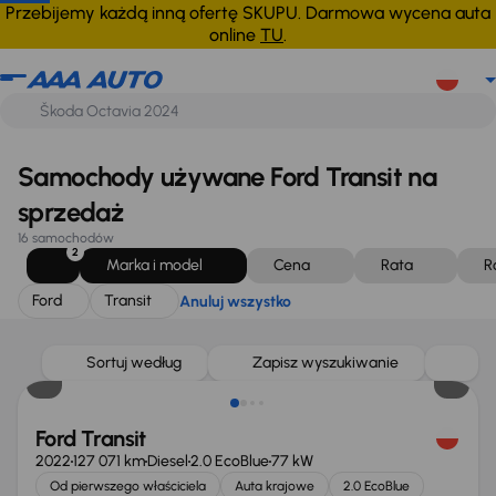
Ford
Transit
Anuluj wszystko
Przebijemy każdą inną ofertę SKUPU. Darmowa wycena auta
online
TU
.
Samochody używane Ford Transit na
sprzedaż
16 samochodów
2
Marka i model
Cena
Rata
R
Ford
Transit
Anuluj wszystko
Taniej o 1 500 zł
Sortuj według
Zapisz wyszukiwanie
Ford Transit
2022
127 071 km
Diesel
2.0 EcoBlue
77 kW
Od pierwszego właściciela
Auta krajowe
2.0 EcoBlue