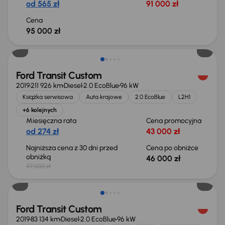
od 565 zł
91 000 zł
Cena
95 000 zł
Taniej o 1 000 zł
Ford Transit Custom
2019
211 926 km
Diesel
2.0 EcoBlue
96 kW
Książka serwisowa
Auta krajowe
2.0 EcoBlue
L2H1
+6 kolejnych
Miesięczna rata
Cena promocyjna
od 274 zł
43 000 zł
Najniższa cena z 30 dni przed
Cena po obniżce
obniżką
46 000 zł
47 000 zł
Taniej o 1 000 zł
Ford Transit Custom
2019
83 134 km
Diesel
2.0 EcoBlue
96 kW