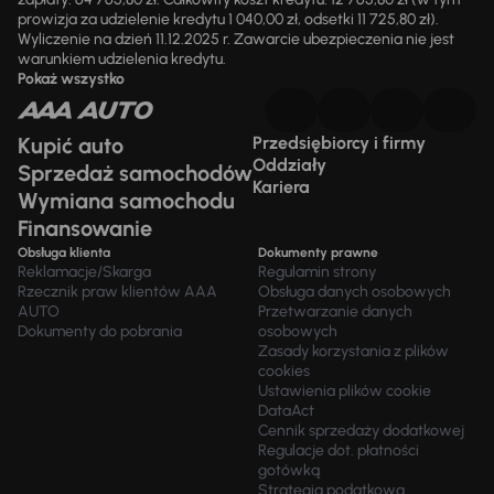
prowizja za udzielenie kredytu 1 040,00 zł, odsetki 11 725,80 zł).
Wyliczenie na dzień 11.12.2025 r. Zawarcie ubezpieczenia nie jest
warunkiem udzielenia kredytu.
Pokaż wszystko
Kupić auto
Przedsiębiorcy i firmy
Oddziały
Sprzedaż samochodów
Kariera
Wymiana samochodu
Finansowanie
Obsługa klienta
Dokumenty prawne
Reklamacje/Skarga
Regulamin strony
Rzecznik praw klientów AAA
Obsługa danych osobowych
AUTO
Przetwarzanie danych
Dokumenty do pobrania
osobowych
Zasady korzystania z plików
cookies
Ustawienia plików cookie
DataAct
Cennik sprzedaży dodatkowej
Regulacje dot. płatności
gotówką
Strategia podatkowa