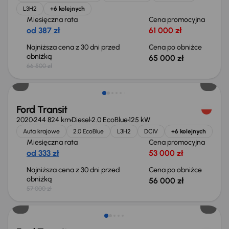
L3H2
+6 kolejnych
Miesięczna rata
Cena promocyjna
od 387 zł
61 000 zł
Najniższa cena z 30 dni przed
Cena po obniżce
obniżką
65 000 zł
66 500 zł
Taniej o 1 000 zł
Ford Transit
2020
244 824 km
Diesel
2.0 EcoBlue
125 kW
Auta krajowe
2.0 EcoBlue
L3H2
DCiV
+6 kolejnych
Miesięczna rata
Cena promocyjna
od 333 zł
53 000 zł
Najniższa cena z 30 dni przed
Cena po obniżce
obniżką
56 000 zł
57 000 zł
Taniej o 1 500 zł