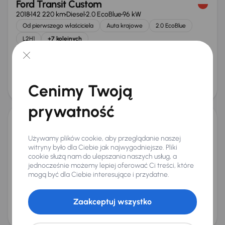
Ford Transit Custom
2018
142 220 km
Diesel
2.0 EcoBlue
96 kW
Od pierwszego właściciela
Auta krajowe
2.0 EcoBlue
L2H1
+7 kolejnych
Miesięczna rata
Cena promocyjna
od 345 zł
55 000 zł
Cena
Cenimy Twoją
58 000 zł
Możliwość odliczenia VAT
prywatność
Ford Transit Custom
Używamy plików cookie, aby przeglądanie naszej
2021
160 579 km
Diesel
2.0 EcoBlue
136 kW
witryny było dla Ciebie jak najwygodniejsze. Pliki
Od pierwszego właściciela
Auta krajowe
2.0 EcoBlue
cookie służą nam do ulepszania naszych usług, a
jednocześnie możemy lepiej oferować Ci treści, które
L2H1
+2 kolejnych
mogą być dla Ciebie interesujące i przydatne.
Miesięczna rata
Cena promocyjna
od 476 zł
76 000 zł
Zaakceptuj wszystko
Cena
80 000 zł
Taniej o 2 000 zł