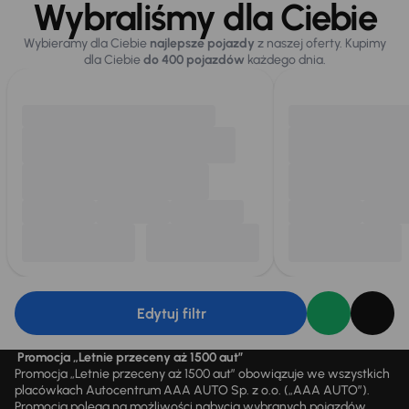
Wybraliśmy dla Ciebie
Wybieramy dla Ciebie
najlepsze pojazdy
z naszej oferty. Kupimy
dla Ciebie
do 400 pojazdów
każdego dnia.
Edytuj filtr
Promocja „Letnie przeceny aż 1500 aut”
Promocja „Letnie przeceny aż 1500 aut” obowiązuje we wszystkich
placówkach Autocentrum AAA AUTO Sp. z o.o. („AAA AUTO”).
Promocja polega na możliwości nabycia wybranych pojazdów