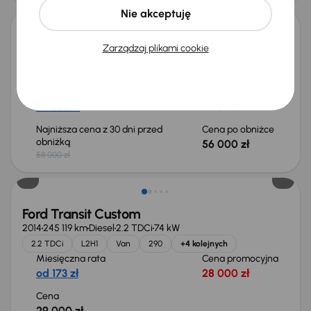
Nie akceptuję
Ford Transit Custom
Zarządzaj plikami cookie
2022
142 275 km
Diesel
2.0 EcoBlue
96 kW
2.0 EcoBlue
L2H1
Van
300
+4 kolejnych
Miesięczna rata
Cena promocyjna
od 333 zł
53 000 zł
Najniższa cena z 30 dni przed
Cena po obniżce
obniżką
56 000 zł
58 000 zł
Możliwość odliczenia VAT
Ford Transit Custom
2014
245 119 km
Diesel
2.2 TDCi
74 kW
2.2 TDCi
L2H1
Van
290
+4 kolejnych
Miesięczna rata
Cena promocyjna
od 173 zł
28 000 zł
Cena
29 000 zł