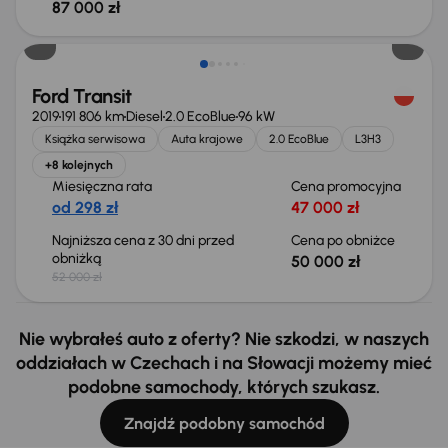
87 000 zł
Świeżo skupione
Ford Transit
2019
191 806 km
Diesel
2.0 EcoBlue
96 kW
Książka serwisowa
Auta krajowe
2.0 EcoBlue
L3H3
+8 kolejnych
Miesięczna rata
Cena promocyjna
od 298 zł
47 000 zł
Najniższa cena z 30 dni przed
Cena po obniżce
obniżką
50 000 zł
52 000 zł
Nie wybrałeś auto z oferty? Nie szkodzi, w naszych
oddziałach w Czechach i na Słowacji możemy mieć
podobne samochody, których szukasz.
Znajdź podobny samochód