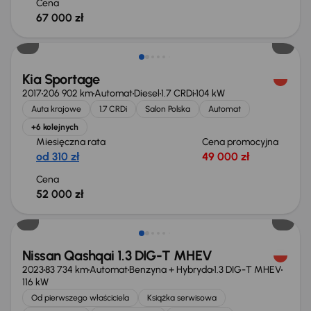
Cena
67 000 zł
Kia Sportage
2017
206 902 km
Automat
Diesel
1.7 CRDi
104 kW
Auta krajowe
1.7 CRDi
Salon Polska
Automat
+6 kolejnych
Miesięczna rata
Cena promocyjna
od 310 zł
49 000 zł
Cena
52 000 zł
Możliwość odliczenia VAT
Nissan Qashqai 1.3 DIG-T MHEV
2023
83 734 km
Automat
Benzyna + Hybryda
1.3 DIG-T MHEV
116 kW
Od pierwszego właściciela
Książka serwisowa