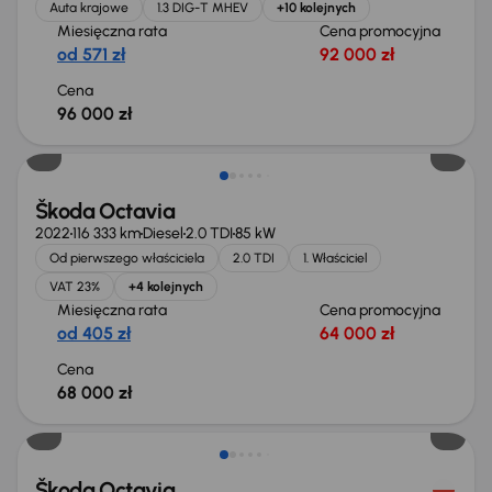
Auta krajowe
1.3 DIG-T MHEV
+10 kolejnych
Miesięczna rata
Cena promocyjna
od 571 zł
92 000 zł
Cena
96 000 zł
Możliwość odliczenia VAT
Škoda Octavia
2022
116 333 km
Diesel
2.0 TDI
85 kW
Od pierwszego właściciela
2.0 TDI
1. Właściciel
VAT 23%
+4 kolejnych
Miesięczna rata
Cena promocyjna
od 405 zł
64 000 zł
Cena
68 000 zł
Możliwość odliczenia VAT
Škoda Octavia