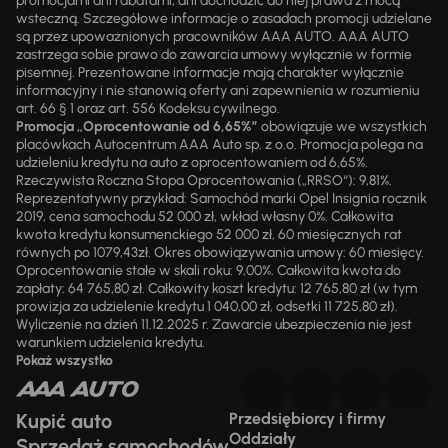
promocjami ani rabatami, ani dochodzić do niej prawa z mocą
wsteczną. Szczegółowe informacje o zasadach promocji udzielane
są przez upoważnionych pracowników AAA AUTO. AAA AUTO
zastrzega sobie prawo do zawarcia umowy wyłącznie w formie
pisemnej. Prezentowane informacje mają charakter wyłącznie
informacyjny i nie stanowią oferty ani zapewnienia w rozumieniu
art. 66 § 1 oraz art. 556 Kodeksu cywilnego.
Promocja „Oprocentowanie od 6,65%”
obowiązuje we wszystkich
placówkach Autocentrum AAA Auto sp. z o.o. Promocja polega na
udzieleniu kredytu na auto z oprocentowaniem od 6,65%.
Rzeczywista Roczna Stopa Oprocentowania („RRSO“): 9,81%.
Reprezentatywny przykład: Samochód marki Opel Insignia rocznik
2019, cena samochodu 52 000 zł, wkład własny 0%. Całkowita
kwota kredytu konsumenckiego 52 000 zł, 60 miesięcznych rat
równych po 1079,43zł. Okres obowiązywania umowy: 60 miesięcy.
Oprocentowanie stałe w skali roku: 9,00%. Całkowita kwota do
zapłaty: 64 765,80 zł. Całkowity koszt kredytu: 12 765,80 zł (w tym
prowizja za udzielenie kredytu 1 040,00 zł, odsetki 11 725,80 zł).
Wyliczenie na dzień 11.12.2025 r. Zawarcie ubezpieczenia nie jest
warunkiem udzielenia kredytu.
Pokaż wszystko
Kupić auto
Przedsiębiorcy i firmy
Oddziały
Sprzedaż samochodów