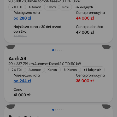
2015
188 788 km
Automat
Diesel
2.0 TDI
110 kW
2.0 TDI
Automat
Skóra
Navi
+6 kolejnych
Miesięczna rata
Cena promocyjna
od 280 zł
44 000 zł
Najniższa cena z 30 dni przed
Cena po obniżce
obniżką
47 000 zł
45 000 zł
Audi A4
2014
237 719 km
Automat
Diesel
2.0 TDI
110 kW
2.0 TDI
Automat
Xenon
Bi-Xenon
+4 kolejnych
Miesięczna rata
Cena promocyjna
od 244 zł
38 000 zł
Cena
41 000 zł