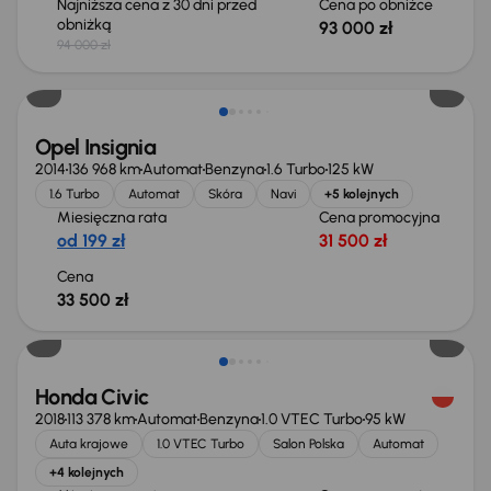
Najniższa cena z 30 dni przed
Cena po obniżce
obniżką
93 000 zł
94 000 zł
Opel Insignia
2014
136 968 km
Automat
Benzyna
1.6 Turbo
125 kW
1.6 Turbo
Automat
Skóra
Navi
+5 kolejnych
Miesięczna rata
Cena promocyjna
od 199 zł
31 500 zł
Cena
33 500 zł
Taniej o 1 500 zł
Honda Civic
2018
113 378 km
Automat
Benzyna
1.0 VTEC Turbo
95 kW
Auta krajowe
1.0 VTEC Turbo
Salon Polska
Automat
+4 kolejnych