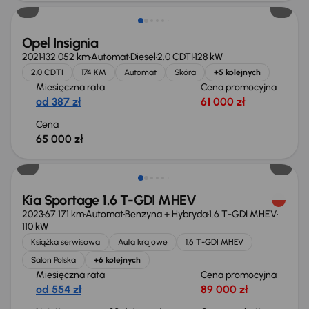
Opel Insignia
2021
132 052 km
Automat
Diesel
2.0 CDTI
128 kW
2.0 CDTI
174 KM
Automat
Skóra
+5 kolejnych
Miesięczna rata
Cena promocyjna
od 387 zł
61 000 zł
Cena
65 000 zł
Taniej o 1 000 zł
Kia Sportage 1.6 T-GDI MHEV
2023
67 171 km
Automat
Benzyna + Hybryda
1.6 T-GDI MHEV
110 kW
Książka serwisowa
Auta krajowe
1.6 T-GDI MHEV
Salon Polska
+6 kolejnych
Miesięczna rata
Cena promocyjna
od 554 zł
89 000 zł