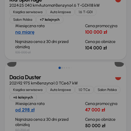
2024
25 040 km
Automat
Benzyna
1.6 T-GDI
118 kW
Książka serwisowa
Auta krajowe
1.6 T-GDI
Salon Polska
+7 kolejnych
Miesięczna rata
Cena promocyjna
na miarę
100 000 zł
Najniższa cena z 30 dni przed
Cena po obniżce
obniżką
104 000 zł
105 000 zł
Taniej o 700 zł
Dacia Duster
2021
92 975 km
Benzyna
1.0 TCe
67 kW
Książka serwisowa
Auta krajowe
1.0 TCe
Salon Polska
+6 kolejnych
Miesięczna rata
Cena promocyjna
od 298 zł
47 000 zł
Najniższa cena z 30 dni przed
Cena po obniżce
obniżką
50 000 zł
50 700 zł