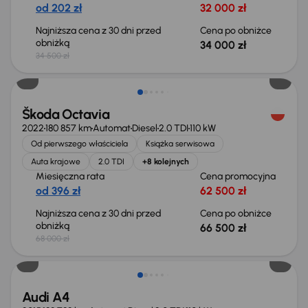
od 202 zł
32 000 zł
Najniższa cena z 30 dni przed
Cena po obniżce
obniżką
34 000 zł
34 500 zł
Świeżo skupione
Škoda Octavia
2022
180 857 km
Automat
Diesel
2.0 TDI
110 kW
Od pierwszego właściciela
Książka serwisowa
Auta krajowe
2.0 TDI
+8 kolejnych
Miesięczna rata
Cena promocyjna
od 396 zł
62 500 zł
Najniższa cena z 30 dni przed
Cena po obniżce
obniżką
66 500 zł
68 000 zł
Audi A4