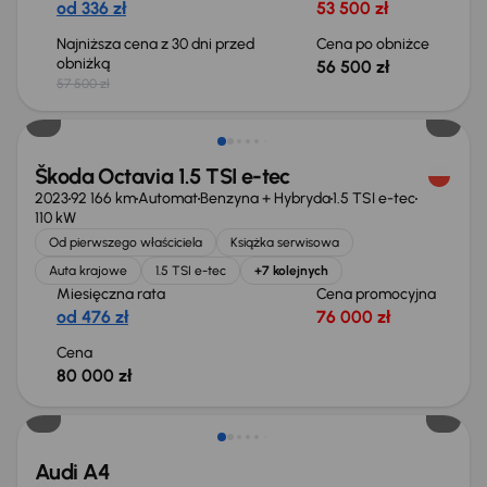
od 336 zł
53 500 zł
Najniższa cena z 30 dni przed
Cena po obniżce
obniżką
56 500 zł
57 500 zł
Możliwość odliczenia VAT
Škoda Octavia 1.5 TSI e-tec
2023
92 166 km
Automat
Benzyna + Hybryda
1.5 TSI e-tec
110 kW
Od pierwszego właściciela
Książka serwisowa
Auta krajowe
1.5 TSI e-tec
+7 kolejnych
Miesięczna rata
Cena promocyjna
od 476 zł
76 000 zł
Cena
80 000 zł
Audi A4