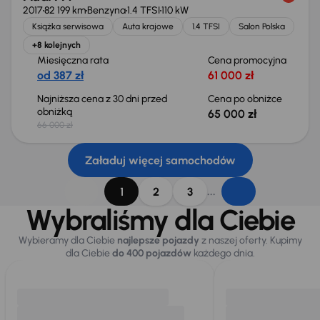
2017
82 199 km
Benzyna
1.4 TFSI
110 kW
Książka serwisowa
Auta krajowe
1.4 TFSI
Salon Polska
+8 kolejnych
Miesięczna rata
Cena promocyjna
od 387 zł
61 000 zł
Najniższa cena z 30 dni przed
Cena po obniżce
obniżką
65 000 zł
66 000 zł
Załaduj więcej samochodów
...
1
2
3
Wybraliśmy dla Ciebie
Wybieramy dla Ciebie
najlepsze pojazdy
z naszej oferty. Kupimy
dla Ciebie
do 400 pojazdów
każdego dnia.