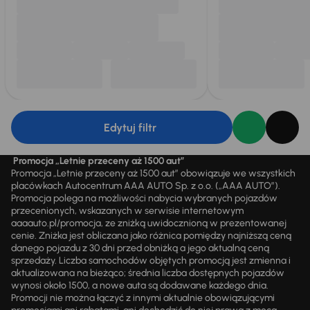
Edytuj filtr
Promocja „Letnie przeceny aż 1500 aut”
Promocja „Letnie przeceny aż 1500 aut” obowiązuje we wszystkich
placówkach Autocentrum AAA AUTO Sp. z o.o. („AAA AUTO”).
Promocja polega na możliwości nabycia wybranych pojazdów
przecenionych, wskazanych w serwisie internetowym
aaaauto.pl/promocja, ze zniżką uwidocznioną w prezentowanej
cenie. Zniżka jest obliczana jako różnica pomiędzy najniższą ceną
danego pojazdu z 30 dni przed obniżką a jego aktualną ceną
sprzedaży. Liczba samochodów objętych promocją jest zmienna i
aktualizowana na bieżąco; średnia liczba dostępnych pojazdów
wynosi około 1500, a nowe auta są dodawane każdego dnia.
Promocji nie można łączyć z innymi aktualnie obowiązującymi