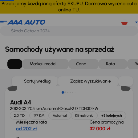
Przebijemy każdą inną ofertę SKUPU. Darmowa wycena auta
online
TU
.
Samochody używane na sprzedaż
Marka i model
Cena
Rata
R
Sortuj według
Zapisz wyszukiwanie
Audi A4
2012
202 705 km
Automat
Diesel
2.0 TDI
130 kW
2.0 TDI
177 KM
Automat
Klimatronic
+3 kolejnych
Miesięczna rata
Cena promocyjna
od 202 zł
32 000 zł