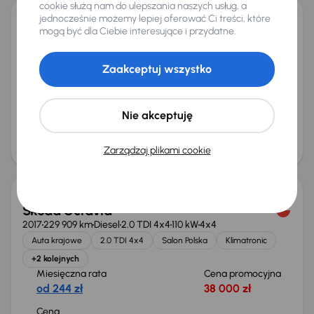
cookie służą nam do ulepszania naszych usług, a
jednocześnie możemy lepiej oferować Ci treści, które
Opel Insignia
mogą być dla Ciebie interesujące i przydatne.
2019
84 434 km
Automat
Diesel
1.6 CDTI
100 kW
Auta krajowe
1.6 CDTI
Salon Polska
Automat
Zaakceptuj wszystko
+4 kolejnych
Miesięczna rata
Cena promocyjna
od 286 zł
45 000 zł
Nie akceptuję
Cena
48 000 zł
Zarządzaj plikami cookie
Škoda Octavia
2017
229 909 km
Diesel
2.0 TDI 4x4
110 kW
4x4
Auta krajowe
2.0 TDI 4x4
Salon Polska
Klimatronic
+2 kolejnych
Miesięczna rata
Cena promocyjna
od 244 zł
38 000 zł
Cena