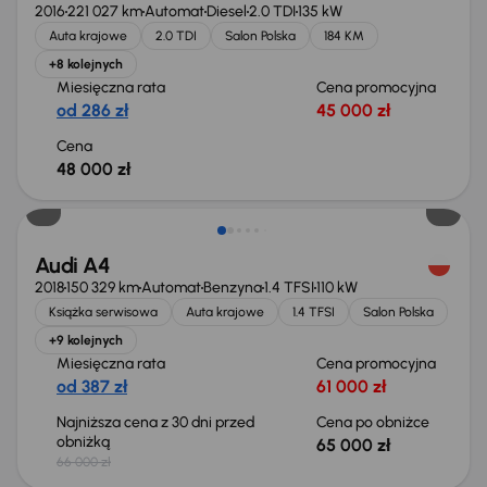
2016
221 027 km
Automat
Diesel
2.0 TDI
135 kW
Auta krajowe
2.0 TDI
Salon Polska
184 KM
+8 kolejnych
Miesięczna rata
Cena promocyjna
od 286 zł
45 000 zł
Cena
48 000 zł
Taniej o 1 000 zł
Audi A4
2018
150 329 km
Automat
Benzyna
1.4 TFSI
110 kW
Książka serwisowa
Auta krajowe
1.4 TFSI
Salon Polska
+9 kolejnych
Miesięczna rata
Cena promocyjna
od 387 zł
61 000 zł
Najniższa cena z 30 dni przed
Cena po obniżce
obniżką
65 000 zł
66 000 zł