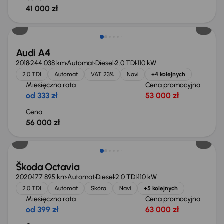
41 000 zł
Możliwość odliczenia VAT
Audi A4
2018
244 038 km
Automat
Diesel
2.0 TDI
110 kW
2.0 TDI
Automat
VAT 23%
Navi
+4 kolejnych
Miesięczna rata
Cena promocyjna
od 333 zł
53 000 zł
Cena
56 000 zł
Škoda Octavia
2020
177 895 km
Automat
Diesel
2.0 TDI
110 kW
2.0 TDI
Automat
Skóra
Navi
+5 kolejnych
Miesięczna rata
Cena promocyjna
od 399 zł
63 000 zł