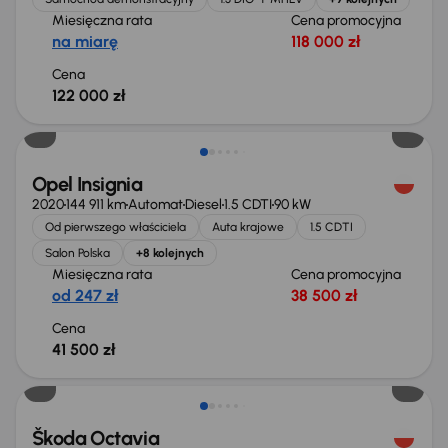
Miesięczna rata
Cena promocyjna
na miarę
118 000 zł
Cena
122 000 zł
Możliwość odliczenia VAT
Opel Insignia
2020
144 911 km
Automat
Diesel
1.5 CDTI
90 kW
Od pierwszego właściciela
Auta krajowe
1.5 CDTI
Salon Polska
+8 kolejnych
Miesięczna rata
Cena promocyjna
od 247 zł
38 500 zł
Cena
41 500 zł
Škoda Octavia