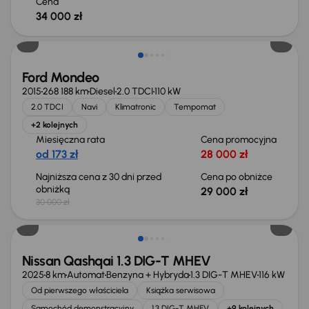
Cena
34 000 zł
Taniej o 1 000 zł
Ford Mondeo
2015
268 188 km
Diesel
2.0 TDCI
110 kW
2.0 TDCI
Navi
Klimatronic
Tempomat
+2 kolejnych
Miesięczna rata
Cena promocyjna
od 173 zł
28 000 zł
Najniższa cena z 30 dni przed
Cena po obniżce
obniżką
29 000 zł
30 000 zł
Od nowego taniej o 36 775 zł
Nissan Qashqai 1.3 DIG-T MHEV
2025
8 km
Automat
Benzyna + Hybryda
1.3 DIG-T MHEV
116 kW
Od pierwszego właściciela
Książka serwisowa
Samochód demonstracyjny
1.3 DIG-T MHEV
+9 kolejnych