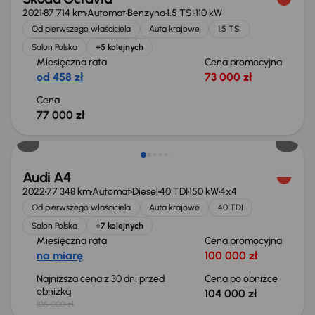
2021
87 714 km
Automat
Benzyna
1.5 TSI
110 kW
Od pierwszego właściciela
Auta krajowe
1.5 TSI
Salon Polska
+5 kolejnych
Miesięczna rata
Cena promocyjna
od 458 zł
73 000 zł
Cena
77 000 zł
Taniej o 1 000 zł
Audi A4
2022
77 348 km
Automat
Diesel
40 TDI
150 kW
4x4
Od pierwszego właściciela
Auta krajowe
40 TDI
Salon Polska
+7 kolejnych
Miesięczna rata
Cena promocyjna
na miarę
100 000 zł
Najniższa cena z 30 dni przed
Cena po obniżce
obniżką
104 000 zł
105 000 zł
Taniej o 1 000 zł