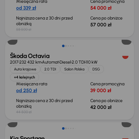
Miesięczna rata
Cena promocyjna
od 339 zł
54 000 zł
Najniższa cena z 30 dni przed
Cena po obniżce
obniżką
57 000 zł
58 500 zł
Taniej o 2 500 zł
Škoda Octavia
2017
232 432 km
Automat
Diesel
2.0 TDI
110 kW
Auta krajowe
2.0 TDI
Salon Polska
DSG
+4 kolejnych
Miesięczna rata
Cena promocyjna
od 250 zł
39 000 zł
Najniższa cena z 30 dni przed
Cena po obniżce
obniżką
42 000 zł
44 500 zł
Taniej o 1 000 zł
Kia Sportage