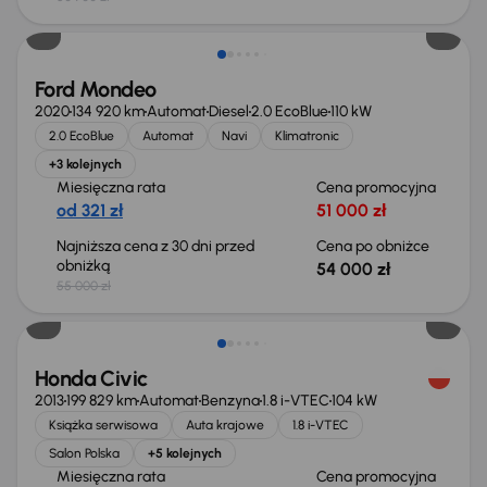
Taniej o 1 000 zł
Ford Mondeo
2020
134 920 km
Automat
Diesel
2.0 EcoBlue
110 kW
2.0 EcoBlue
Automat
Navi
Klimatronic
+3 kolejnych
Miesięczna rata
Cena promocyjna
od 321 zł
51 000 zł
Najniższa cena z 30 dni przed
Cena po obniżce
obniżką
54 000 zł
55 000 zł
Taniej o 500 zł
Honda Civic
2013
199 829 km
Automat
Benzyna
1.8 i-VTEC
104 kW
Książka serwisowa
Auta krajowe
1.8 i-VTEC
Salon Polska
+5 kolejnych
Miesięczna rata
Cena promocyjna