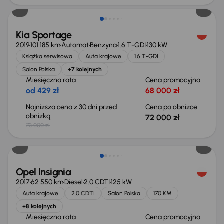
Kia Sportage
2019
101 185 km
Automat
Benzyna
1.6 T-GDI
130 kW
Książka serwisowa
Auta krajowe
1.6 T-GDI
Salon Polska
+7 kolejnych
Miesięczna rata
Cena promocyjna
od 429 zł
68 000 zł
Najniższa cena z 30 dni przed
Cena po obniżce
obniżką
72 000 zł
73 000 zł
Taniej o 1 000 zł
Opel Insignia
2017
62 550 km
Diesel
2.0 CDTI
125 kW
Auta krajowe
2.0 CDTI
Salon Polska
170 KM
+8 kolejnych
Miesięczna rata
Cena promocyjna