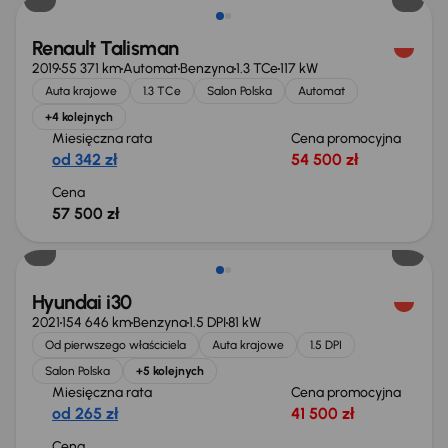
Renault Talisman
2019
55 371 km
Automat
Benzyna
1.3 TCe
117 kW
Auta krajowe
1.3 TCe
Salon Polska
Automat
+4 kolejnych
Miesięczna rata
Cena promocyjna
od 342 zł
54 500 zł
Cena
57 500 zł
Możliwość odliczenia VAT
Hyundai i30
2021
154 646 km
Benzyna
1.5 DPI
81 kW
Od pierwszego właściciela
Auta krajowe
1.5 DPI
Salon Polska
+5 kolejnych
Miesięczna rata
Cena promocyjna
od 265 zł
41 500 zł
Cena