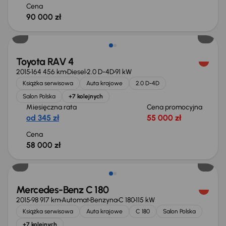
Cena
90 000 zł
Toyota RAV 4
2015
164 456 km
Diesel
2.0 D-4D
91 kW
Książka serwisowa
Auta krajowe
2.0 D-4D
Salon Polska
+7 kolejnych
Miesięczna rata
Cena promocyjna
od 345 zł
55 000 zł
Cena
58 000 zł
Mercedes-Benz C 180
2015
98 917 km
Automat
Benzyna
C 180
115 kW
Książka serwisowa
Auta krajowe
C 180
Salon Polska
+7 kolejnych