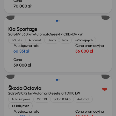
Cena
70 000 zł
Kia Sportage
2018
197 560 km
Automat
Diesel
1.7 CRDi
104 kW
1.7 CRDi
Automat
Skóra
Navi
+7 kolejnych
Miesięczna rata
Cena promocyjna
od 351 zł
56 000 zł
Cena
59 000 zł
Škoda Octavia
2023
98 072 km
Automat
Diesel
2.0 TDI
110 kW
Auta krajowe
2.0 TDI
Salon Polska
Automat
+4 kolejnych
Miesięczna rata
Cena promocyjna