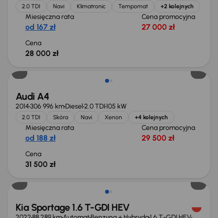
2.0 TDI
Navi
Klimatronic
Tempomat
+2 kolejnych
Miesięczna rata
Cena promocyjna
od 167 zł
27 000 zł
Cena
28 000 zł
Audi A4
2014
306 996 km
Diesel
2.0 TDI
105 kW
2.0 TDI
Skóra
Navi
Xenon
+4 kolejnych
Miesięczna rata
Cena promocyjna
od 188 zł
29 500 zł
Cena
31 500 zł
Możliwość odliczenia VAT
Kia Sportage 1.6 T-GDI HEV
2022
88 289 km
Automat
Benzyna + Hybryda
1.6 T-GDI HEV