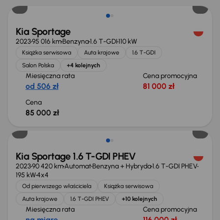
Kia Sportage
2023
95 016 km
Benzyna
1.6 T-GDI
110 kW
Książka serwisowa
Auta krajowe
1.6 T-GDI
Salon Polska
+4 kolejnych
Miesięczna rata
Cena promocyjna
od 506 zł
81 000 zł
Cena
85 000 zł
Możliwość odliczenia VAT
Kia Sportage 1.6 T-GDI PHEV
2023
90 420 km
Automat
Benzyna + Hybryda
1.6 T-GDI PHEV
195 kW
4x4
Od pierwszego właściciela
Książka serwisowa
Auta krajowe
1.6 T-GDI PHEV
+10 kolejnych
Miesięczna rata
Cena promocyjna
na miarę
116 000 zł