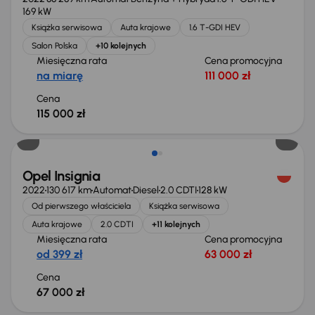
169 kW
Książka serwisowa
Auta krajowe
1.6 T-GDI HEV
Salon Polska
+10 kolejnych
Miesięczna rata
Cena promocyjna
na miarę
111 000 zł
Cena
115 000 zł
Możliwość odliczenia VAT
Opel Insignia
2022
130 617 km
Automat
Diesel
2.0 CDTI
128 kW
Od pierwszego właściciela
Książka serwisowa
Auta krajowe
2.0 CDTI
+11 kolejnych
Miesięczna rata
Cena promocyjna
od 399 zł
63 000 zł
Cena
67 000 zł