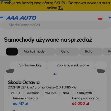
Przebijemy każdą inną ofertę SKUPU. Darmowa wycena auta
online
TU
.
Samochody używane na sprzedaż
Marka i model
Cena
Rata
R
Możliwość odliczenia VAT
Sortuj według
Zapisz wyszukiwanie
Škoda Octavia
2021
138 327 km
Automat
Diesel
2.0 TDI
85 kW
2.0 TDI
Automat
VAT 23%
Navi
+4 kolejnych
Miesięczna rata
Cena promocyjna
od 417 zł
66 000 zł