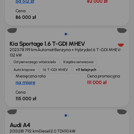
od 512 zł
82 000 zł
Cena
86 000 zł
Możliwość odliczenia VAT
Kia Sportage 1.6 T-GDI MHEV
2023
78 199 km
Automat
Benzyna + Hybryda
1.6 T-GDI MHEV
132 kW
Od pierwszego właściciela
Książka serwisowa
Auta krajowe
1.6 T-GDI MHEV
+11 kolejnych
Miesięczna rata
Cena promocyjna
na miarę
111 000 zł
Cena
115 000 zł
Audi A4
2013
281 792 km
Diesel
2.0 TDI
110 kW