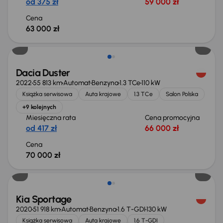
od 375 zł
59 000 zł
Cena
63 000 zł
Dacia Duster
2022
55 813 km
Automat
Benzyna
1.3 TCe
110 kW
Książka serwisowa
Auta krajowe
1.3 TCe
Salon Polska
+9 kolejnych
Miesięczna rata
Cena promocyjna
od 417 zł
66 000 zł
Cena
70 000 zł
Kia Sportage
2020
51 918 km
Automat
Benzyna
1.6 T-GDI
130 kW
Książka serwisowa
Auta krajowe
1.6 T-GDI