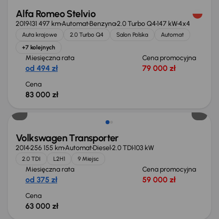
Alfa Romeo Stelvio
2019
131 497 km
Automat
Benzyna
2.0 Turbo Q4
147 kW
4x4
Auta krajowe
2.0 Turbo Q4
Salon Polska
Automat
+7 kolejnych
Miesięczna rata
Cena promocyjna
od 494 zł
79 000 zł
Cena
83 000 zł
Volkswagen Transporter
2014
256 155 km
Automat
Diesel
2.0 TDI
103 kW
2.0 TDI
L2H1
9 Miejsc
Miesięczna rata
Cena promocyjna
od 375 zł
59 000 zł
Cena
63 000 zł
Możliwość odliczenia VAT