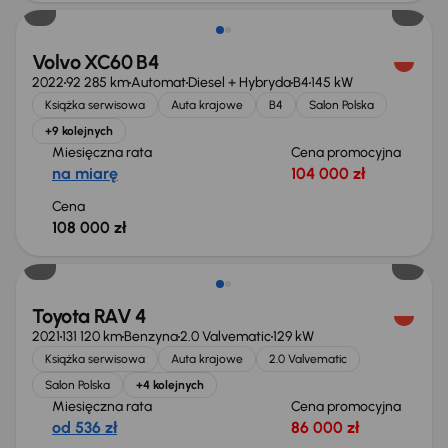
Volvo XC60 B4
2022
92 285 km
Automat
Diesel + Hybryda
B4
145 kW
Książka serwisowa
Auta krajowe
B4
Salon Polska
+9 kolejnych
Miesięczna rata
Cena promocyjna
na miarę
104 000 zł
Cena
108 000 zł
Toyota RAV 4
2021
131 120 km
Benzyna
2.0 Valvematic
129 kW
Książka serwisowa
Auta krajowe
2.0 Valvematic
Salon Polska
+4 kolejnych
Miesięczna rata
Cena promocyjna
od 536 zł
86 000 zł