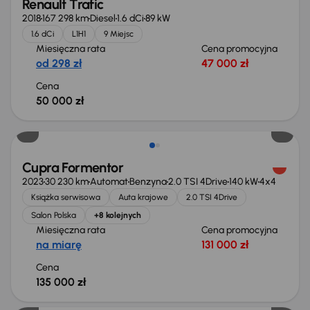
Renault Trafic
2018
167 298 km
Diesel
1.6 dCi
89 kW
1.6 dCi
L1H1
9 Miejsc
Miesięczna rata
Cena promocyjna
od 298 zł
47 000 zł
Cena
50 000 zł
Możliwość odliczenia VAT
Cupra Formentor
2023
30 230 km
Automat
Benzyna
2.0 TSI 4Drive
140 kW
4x4
Książka serwisowa
Auta krajowe
2.0 TSI 4Drive
Salon Polska
+8 kolejnych
Miesięczna rata
Cena promocyjna
na miarę
131 000 zł
Cena
135 000 zł