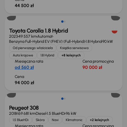
44 500 zł
Możliwość odliczenia VAT
Toyota Corolla 1.8 Hybrid
2023
49 557 km
Automat
Benzyna Full-Hybrid EV (FHEV) (Full-Hybrid)
1.8 Hybrid
90 kW
Od pierwszego właściciela
Książka serwisowa
Auta krajowe
1.8 Hybrid
+8 kolejnych
Miesięczna rata
Cena promocyjna
od 560 zł
90 000 zł
Cena
94 000 zł
Peugeot 308
2018
169 681 km
Diesel
1.5 BlueHDi
96 kW
1.5 BlueHDi
Skóra
Navi
Klimatronic
+2 kolejnych
Miesięczna rata
Cena promocyjna