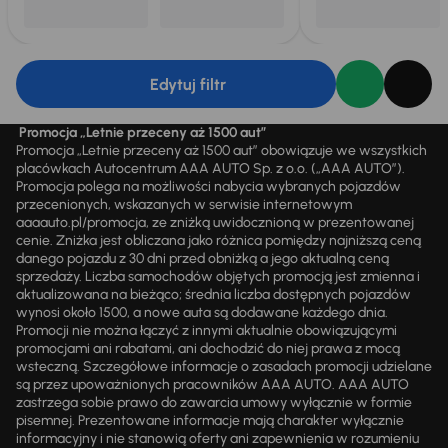
Edytuj filtr
Promocja „Letnie przeceny aż 1500 aut”
Promocja „Letnie przeceny aż 1500 aut” obowiązuje we wszystkich
placówkach Autocentrum AAA AUTO Sp. z o.o. („AAA AUTO”).
Promocja polega na możliwości nabycia wybranych pojazdów
przecenionych, wskazanych w serwisie internetowym
aaaauto.pl/promocja, ze zniżką uwidocznioną w prezentowanej
cenie. Zniżka jest obliczana jako różnica pomiędzy najniższą ceną
danego pojazdu z 30 dni przed obniżką a jego aktualną ceną
sprzedaży. Liczba samochodów objętych promocją jest zmienna i
aktualizowana na bieżąco; średnia liczba dostępnych pojazdów
wynosi około 1500, a nowe auta są dodawane każdego dnia.
Promocji nie można łączyć z innymi aktualnie obowiązującymi
promocjami ani rabatami, ani dochodzić do niej prawa z mocą
wsteczną. Szczegółowe informacje o zasadach promocji udzielane
są przez upoważnionych pracowników AAA AUTO. AAA AUTO
zastrzega sobie prawo do zawarcia umowy wyłącznie w formie
pisemnej. Prezentowane informacje mają charakter wyłącznie
informacyjny i nie stanowią oferty ani zapewnienia w rozumieniu