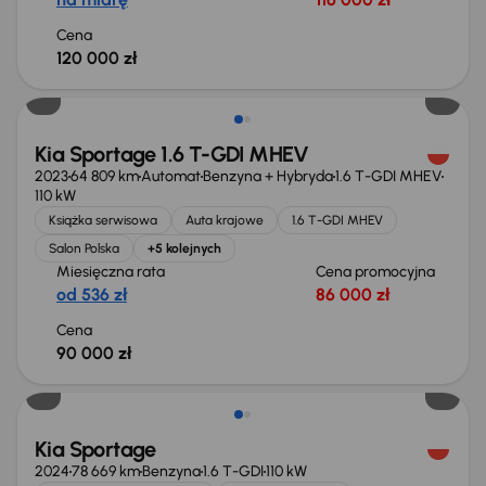
Cena
120 000 zł
Kia Sportage 1.6 T-GDI MHEV
2023
64 809 km
Automat
Benzyna + Hybryda
1.6 T-GDI MHEV
110 kW
Książka serwisowa
Auta krajowe
1.6 T-GDI MHEV
Salon Polska
+5 kolejnych
Miesięczna rata
Cena promocyjna
od 536 zł
86 000 zł
Cena
90 000 zł
Możliwość odliczenia VAT
Kia Sportage
2024
78 669 km
Benzyna
1.6 T-GDI
110 kW