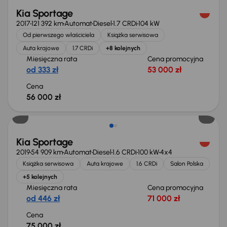
Kia Sportage
2017
121 392 km
Automat
Diesel
1.7 CRDi
104 kW
Od pierwszego właściciela
Książka serwisowa
Auta krajowe
1.7 CRDi
+8 kolejnych
Miesięczna rata
Cena promocyjna
od 333 zł
53 000 zł
Cena
56 000 zł
Kia Sportage
2019
54 909 km
Automat
Diesel
1.6 CRDi
100 kW
4x4
Książka serwisowa
Auta krajowe
1.6 CRDi
Salon Polska
+5 kolejnych
Miesięczna rata
Cena promocyjna
od 446 zł
71 000 zł
Cena
75 000 zł