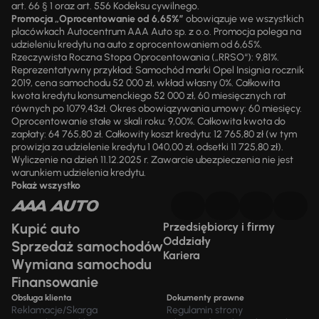
art. 66 § 1 oraz art. 556 Kodeksu cywilnego.
Promocja „Oprocentowanie od 6,65%”
obowiązuje we wszystkich
placówkach Autocentrum AAA Auto sp. z o.o. Promocja polega na
udzieleniu kredytu na auto z oprocentowaniem od 6,65%.
Rzeczywista Roczna Stopa Oprocentowania („RRSO“): 9,81%.
Reprezentatywny przykład: Samochód marki Opel Insignia rocznik
2019, cena samochodu 52 000 zł, wkład własny 0%. Całkowita
kwota kredytu konsumenckiego 52 000 zł, 60 miesięcznych rat
równych po 1079,43zł. Okres obowiązywania umowy: 60 miesięcy.
Oprocentowanie stałe w skali roku: 9,00%. Całkowita kwota do
zapłaty: 64 765,80 zł. Całkowity koszt kredytu: 12 765,80 zł (w tym
prowizja za udzielenie kredytu 1 040,00 zł, odsetki 11 725,80 zł).
Wyliczenie na dzień 11.12.2025 r. Zawarcie ubezpieczenia nie jest
warunkiem udzielenia kredytu.
Pokaż wszystko
Kupić auto
Przedsiębiorcy i firmy
Oddziały
Sprzedaż samochodów
Kariera
Wymiana samochodu
Finansowanie
Obsługa klienta
Dokumenty prawne
Reklamacje/Skarga
Regulamin strony