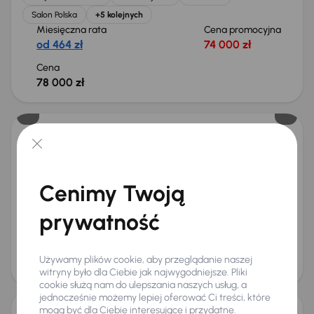
Salon Polska
+5 kolejnych
Miesięczna rata
Cena promocyjna
od 464 zł
74 000 zł
Cena
78 000 zł
Kia Sportage
2022
48 185 km
Benzyna
1.6 T-GDI
110 kW
Od pierwszego właściciela
Książka serwisowa
Cenimy Twoją
Auta krajowe
1.6 T-GDI
+6 kolejnych
Miesięczna rata
Cena promocyjna
prywatność
od 524 zł
84 000 zł
Cena
Używamy plików cookie, aby przeglądanie naszej
88 000 zł
witryny było dla Ciebie jak najwygodniejsze. Pliki
cookie służą nam do ulepszania naszych usług, a
jednocześnie możemy lepiej oferować Ci treści, które
mogą być dla Ciebie interesujące i przydatne.