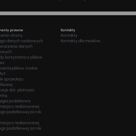
menty prawne
Kontakty
lamin strony
Kontakty
uga danych osobowych
Kontakty dla mediów
twarzanie danych
owych
y korzystania z plików
ies
wienia plików cookie
Act
ik sprzedaży
tkowej
acje dot. płatności
wką
tegia podatkowa
macja o realizowanej
egii podatkowej za rok
macja o realizowanej
egii podatkowej za rok