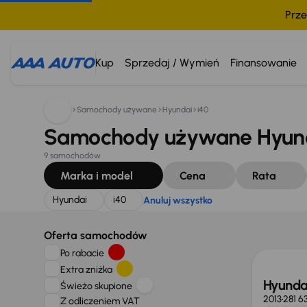
Prze
Szukam:
Hyundai
i40
Anuluj wszystko
Kup
Sprzedaj / Wymień
Finansowanie
Samochody używane
Hyundai
i40
Samochody używane Hyund
9 samochodów
Marka i model
Cena
Rata
Hyundai
i40
Anuluj wszystko
Oferta samochodów
Po rabacie
Extra zniżka
Hyundai
Świeżo skupione
2013
281 6
Z odliczeniem VAT