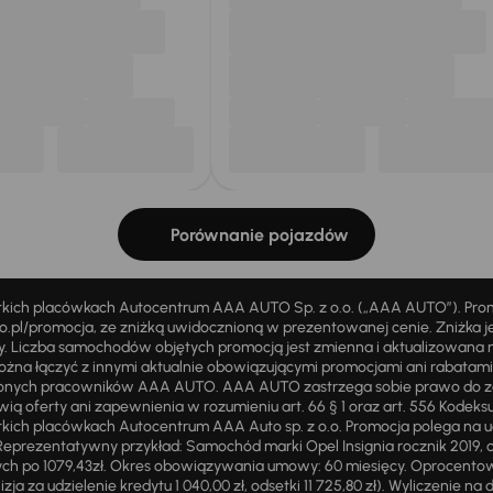
Porównanie pojazdów
stkich placówkach Autocentrum AAA AUTO Sp. z o.o. („AAA AUTO”). Pr
pl/promocja, ze zniżką uwidocznioną w prezentowanej cenie. Zniżka je
ży. Liczba samochodów objętych promocją jest zmienna i aktualizowana 
ożna łączyć z innymi aktualnie obowiązującymi promocjami ani rabatam
żnionych pracowników AAA AUTO. AAA AUTO zastrzega sobie prawo do 
ią oferty ani zapewnienia w rozumieniu art. 66 § 1 oraz art. 556 Kodeks
ich placówkach Autocentrum AAA Auto sp. z o.o. Promocja polega na ud
eprezentatywny przykład: Samochód marki Opel Insignia rocznik 2019, 
ch po 1079,43zł. Okres obowiązywania umowy: 60 miesięcy. Oprocentowan
zja za udzielenie kredytu 1 040,00 zł, odsetki 11 725,80 zł). Wyliczenie n