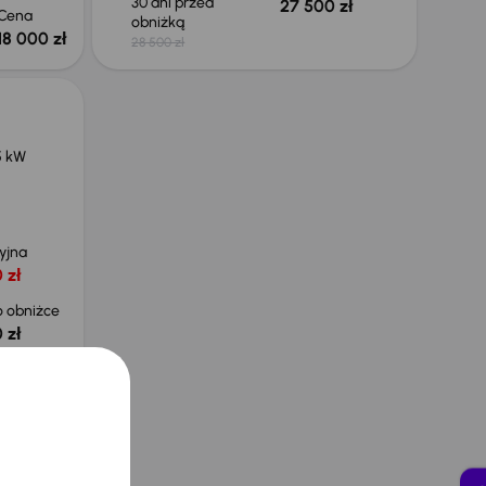
30 dni przed
27 500 zł
Cena
obniżką
18 000 zł
28 500 zł
5 kW
yjna
 zł
 obniżce
 zł