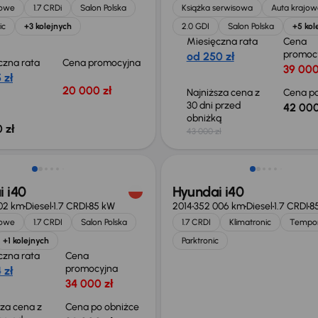
jowe
1.7 CRDi
Salon Polska
Książka serwisowa
Auta krajow
ic
+3 kolejnych
2.0 GDI
Salon Polska
+5 kol
Miesięczna rata
Cena
promoc
od 250 zł
czna rata
Cena promocyjna
39 000
 zł
20 000 zł
Najniższa cena z
Cena po
30 dni przed
42 000
obniżką
 zł
43 000 zł
o 1 000 zł
 i40
Hyundai i40
02 km
Diesel
1.7 CRDI
85 kW
2014
352 006 km
Diesel
1.7 CRDI
8
jowe
1.7 CRDI
Salon Polska
1.7 CRDI
Klimatronic
Tempo
+1 kolejnych
Parktronic
czna rata
Cena
promocyjna
 zł
34 000 zł
sza cena z
Cena po obniżce