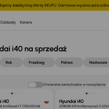
bijemy każdą inną ofertę SKUPU. Darmowa wycena auta onli
Oddziały
Kariera
ai i40 na sprzedaż
Rok
Przebieg
Paliwo
Nadwozie
Taniej o 1 000 zł
Otwieranie samochodów w nowej karcie
 i40
Hyundai i40
36 km
Diesel
1.7 CRDi
100 kW
2018
138 439 km
Benzyna
2.0 GDI
1