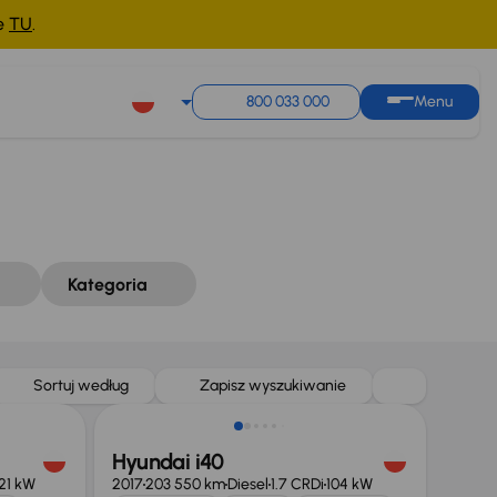
ne
TU
.
Sortuj według
Zapisz wyszukiwanie
800 033 000
Menu
Kategoria
Świeżo skupione
Sortuj według
Zapisz wyszukiwanie
Hyundai i40
21 kW
2017
203 550 km
Diesel
1.7 CRDi
104 kW