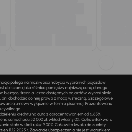
omocja polega na możliwości nabycia wybranych pojazdów
st obliczana jako różnica pomiędzy najniższą ceną danego
na bieżąco; średnia liczba dostępnych pojazdów wynosi około
i, ani dochodzić do niej prawa z mocą wsteczną. Szczegółowe
zawarcia umowy wyłącznie w formie pisemnej. Prezentowane
u cywilnego.
zieleniu kredytu na auto z oprocentowaniem od 6,65%.
cena samochodu 52 000 zł, wkład własny 0%. Całkowita kwota
ie stałe w skali roku: 9,00%. Całkowita kwota do zapłaty:
a dzień 11.12.2025 r. Zawarcie ubezpieczenia nie jest warunkiem