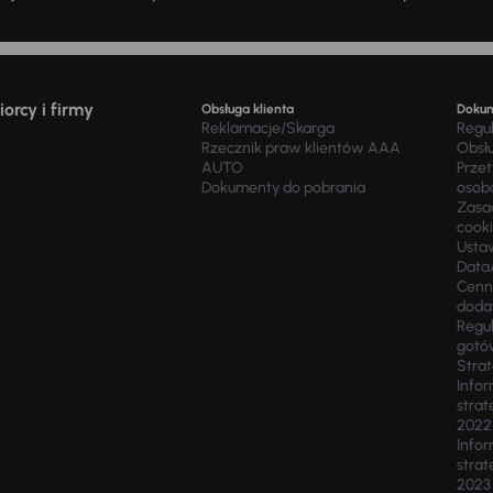
orcy i firmy
Obsługa klienta
Doku
Reklamacje/Skarga
Regu
Rzecznik praw klientów AAA
Obsł
AUTO
Prze
Dokumenty do pobrania
osob
Zasad
cook
Usta
Data
Cenn
doda
Regul
gotó
Stra
Infor
strat
2022
Infor
strat
2023