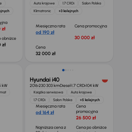
e
Auta krajowe
1.7 CRDi
Salon Polska
ejnych
Klimatronic
+3 kolejnych
yjna
Miesięczna rata
Cena promocyjna
 zł
od 190 zł
30 000 zł
 obniżce
 zł
Cena
32 000 zł
Taniej o 1 000 zł
Hyundai i40
5 kW
2016
230 303 km
Diesel
1.7 CRDi
104 kW
mat
Książka serwisowa
Auta krajowe
1.7 CRDi
Salon Polska
+5 kolejnych
Miesięczna rata
Cena
promocyjna
od 164 zł
26 500 zł
Najniższa cena z
Cena po obniżce