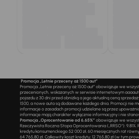
Promocja „Letnie przeceny aż 1500 aut”
Promocja „Letnie przeceny aż 1500 aut” obowiązuje we wszy
przecenionych, wskazanych w serwisie internetowym aaaauto.
pojazdu z 30 dni przed obniżką a jego aktualną ceną sprzeda
1500, a nowe auta są dodawane każdego dnia. Promocji nie m
informacje o zasadach promocji udzielane są przez upowa
informacje mają charakter wyłącznie informacyjny i nie stanow
Promocja „Oprocentowanie od 6,65%”
obowiązuje we wszystk
Rzeczywista Roczna Stopa Oprocentowania („RRSO“): 9,81%. R
kredytu konsumenckiego 52 000 zł, 60 miesięcznych rat równy
64 765,80 zł. Całkowity koszt kredytu: 12 765,80 zł (w tym prowi