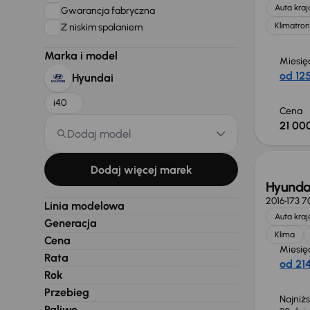
Auta kra
Gwarancja fabryczna
Klimatron
Z niskim spalaniem
Marka i model
Miesię
od 125
Hyundai
i40
Cena
21 000
Dodaj model
Taniej 
Dodaj więcej marek
Hyundai
2016
173 7
Linia modelowa
Auta kra
Generacja
Klima
Cena
Miesię
Rata
od 214
Rok
Przebieg
Najniż
Paliwo