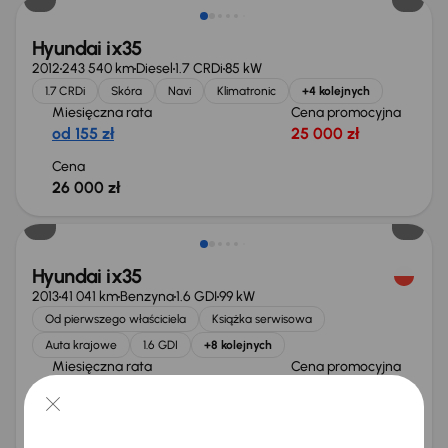
Hyundai ix35
2012
243 540 km
Diesel
1.7 CRDi
85 kW
1.7 CRDi
Skóra
Navi
Klimatronic
+4 kolejnych
Miesięczna rata
Cena promocyjna
od 155 zł
25 000 zł
Cena
26 000 zł
Hyundai ix35
2013
41 041 km
Benzyna
1.6 GDI
99 kW
Od pierwszego właściciela
Książka serwisowa
Auta krajowe
1.6 GDI
+8 kolejnych
Miesięczna rata
Cena promocyjna
od 298 zł
47 000 zł
Cena
50 000 zł