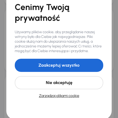
Cenimy Twoją
prywatność
Hyundai ix35
2014
160 767 km
Diesel
2.0 CRDi
100 kW
4x4
Używamy plików cookie, aby przeglądanie naszej
2.0 CRDi
Skóra
Klimatronic
Parktronic
witryny było dla Ciebie jak najwygodniejsze. Pliki
+2 kolejnych
cookie służą nam do ulepszania naszych usług, a
Miesięczna rata
Cena promocyjna
jednocześnie możemy lepiej oferować Ci treści, które
od 238 zł
38 000 zł
mogą być dla Ciebie interesujące i przydatne.
Cena
40 000 zł
Zaakceptuj wszystko
Taniej o 1 000 zł
Nie akceptuję
Hyundai ix35
2013
147 015 km
Benzyna
2.0 GDI
122 kW
4x4
Zarządzaj plikami cookie
Książka serwisowa
Auta krajowe
2.0 GDI
Salon Polska
+8 kolejnych
Miesięczna rata
Cena promocyjna
od 262 zł
41 000 zł