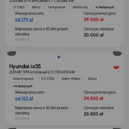
2015
186 674 km
Diesel
1.7 CRDi
85 kW
1.7 CRDi
Klima
Tempomat
Parktronic
+1 kolejnych
Miesięczna rata
Cena promocyjna
od 179 zł
29 000 zł
Najniższa cena z 30 dni przed
Cena po obniżce
obniżką
30 000 zł
30 700 zł
Taniej o 1 000 zł
Hyundai ix35
2011
187 974 km
Diesel
2.0 CRDi
100 kW
Auta krajowe
2.0 CRDi
Salon Polska
Skóra
+4 kolejnych
Miesięczna rata
Cena promocyjna
od 152 zł
24 500 zł
Najniższa cena z 30 dni przed
Cena po obniżce
obniżką
25 500 zł
26 500 zł