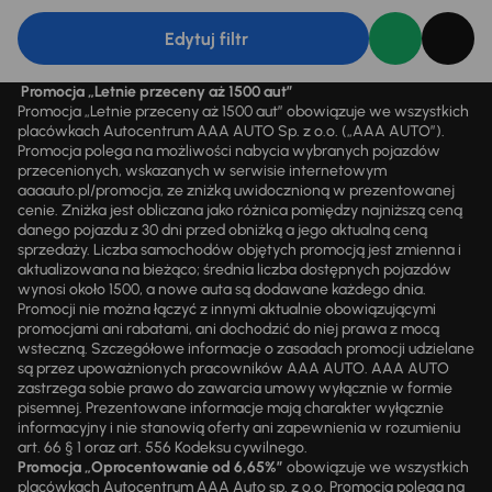
Edytuj filtr
Promocja „Letnie przeceny aż 1500 aut”
Promocja „Letnie przeceny aż 1500 aut” obowiązuje we wszystkich
placówkach Autocentrum AAA AUTO Sp. z o.o. („AAA AUTO”).
Promocja polega na możliwości nabycia wybranych pojazdów
przecenionych, wskazanych w serwisie internetowym
aaaauto.pl/promocja, ze zniżką uwidocznioną w prezentowanej
cenie. Zniżka jest obliczana jako różnica pomiędzy najniższą ceną
danego pojazdu z 30 dni przed obniżką a jego aktualną ceną
sprzedaży. Liczba samochodów objętych promocją jest zmienna i
aktualizowana na bieżąco; średnia liczba dostępnych pojazdów
wynosi około 1500, a nowe auta są dodawane każdego dnia.
Promocji nie można łączyć z innymi aktualnie obowiązującymi
promocjami ani rabatami, ani dochodzić do niej prawa z mocą
wsteczną. Szczegółowe informacje o zasadach promocji udzielane
są przez upoważnionych pracowników AAA AUTO. AAA AUTO
zastrzega sobie prawo do zawarcia umowy wyłącznie w formie
pisemnej. Prezentowane informacje mają charakter wyłącznie
informacyjny i nie stanowią oferty ani zapewnienia w rozumieniu
art. 66 § 1 oraz art. 556 Kodeksu cywilnego.
Promocja „Oprocentowanie od 6,65%”
obowiązuje we wszystkich
placówkach Autocentrum AAA Auto sp. z o.o. Promocja polega na