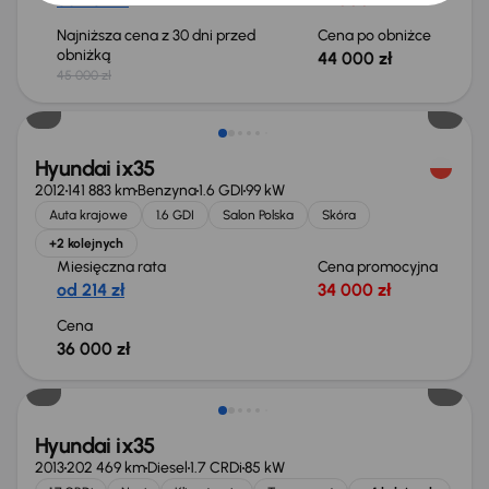
Najniższa cena z 30 dni przed
Cena po obniżce
obniżką
44 000 zł
45 000 zł
Hyundai ix35
2012
141 883 km
Benzyna
1.6 GDI
99 kW
Auta krajowe
1.6 GDI
Salon Polska
Skóra
+2 kolejnych
Miesięczna rata
Cena promocyjna
od 214 zł
34 000 zł
Cena
36 000 zł
Hyundai ix35
2013
202 469 km
Diesel
1.7 CRDi
85 kW