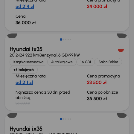
Miesięczna rata
Cena promocyjna
od 214 zł
34 000 zł
Cena
36 000 zł
Taniej o 1 000 zł
Hyundai ix35
2012
124 922 km
Benzyna
1.6 GDI
99 kW
Książka serwisowa
Auta krajowe
1.6 GDI
Salon Polska
+6 kolejnych
Miesięczna rata
Cena promocyjna
od 211 zł
33 500 zł
Najniższa cena z 30 dni przed
Cena po obniżce
obniżką
35 500 zł
36 500 zł
Taniej o 700 zł
Hyundai ix35