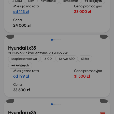
1.7 CRDi
Navi
Klimatronic
Tempomat
+4 kolejnych
Miesięczna rata
Cena promocyjna
od 143 zł
23 000 zł
Cena
24 000 zł
Hyundai ix35
2012
159 537 km
Benzyna
1.6 GDI
99 kW
Książka serwisowa
1.6 GDI
Serwis ASO
Skóra
+6 kolejnych
Miesięczna rata
Cena promocyjna
od 199 zł
31 500 zł
Cena
33 500 zł
Hyundai ix35