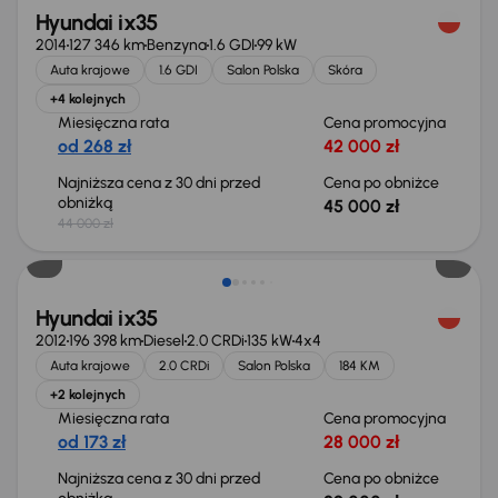
Hyundai ix35
2014
127 346 km
Benzyna
1.6 GDI
99 kW
Auta krajowe
1.6 GDI
Salon Polska
Skóra
+4 kolejnych
Miesięczna rata
Cena promocyjna
od 268 zł
42 000 zł
Najniższa cena z 30 dni przed
Cena po obniżce
obniżką
45 000 zł
44 000 zł
Hyundai ix35
2012
196 398 km
Diesel
2.0 CRDi
135 kW
4x4
Auta krajowe
2.0 CRDi
Salon Polska
184 KM
+2 kolejnych
Miesięczna rata
Cena promocyjna
od 173 zł
28 000 zł
Najniższa cena z 30 dni przed
Cena po obniżce