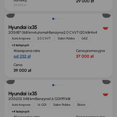
obniżką
29 000 zł
28 000 zł
Hyundai ix35
2013
187 068 km
Automat
Benzyna
2.0 CVVT
120 kW
4x4
Auta krajowe
2.0 CVVT
Salon Polska
GAZ
+3 kolejnych
Miesięczna rata
Cena promocyjna
od 232 zł
37 000 zł
Cena
39 000 zł
Świeżo skupione
Hyundai ix35
2013
202 548 km
Benzyna
1.6 GDI
99 kW
Auta krajowe
1.6 GDI
Salon Polska
Skóra
+4 kolejnych