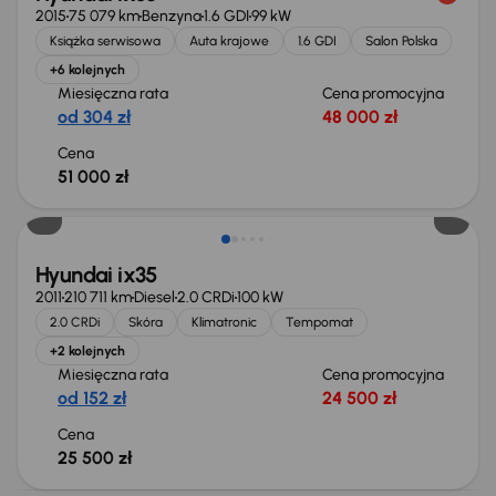
2015
75 079 km
Benzyna
1.6 GDI
99 kW
Książka serwisowa
Auta krajowe
1.6 GDI
Salon Polska
+6 kolejnych
Miesięczna rata
Cena promocyjna
od 304 zł
48 000 zł
Cena
51 000 zł
Hyundai ix35
2011
210 711 km
Diesel
2.0 CRDi
100 kW
2.0 CRDi
Skóra
Klimatronic
Tempomat
+2 kolejnych
Miesięczna rata
Cena promocyjna
od 152 zł
24 500 zł
Cena
25 500 zł