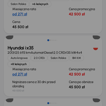
Salon Polska
+6 kolejnych
Miesięczna rata
Cena promocyjna
od 271 zł
42 500 zł
Cena
45 500 zł
Extra zniżka 2 650 zł
Hyundai ix35
2013
125 693 km
Automat
Diesel
2.0 CRDi
135 kW
4x4
Auta krajowe
2.0 CRDi
Salon Polska
184 KM
+8 kolejnych
Miesięczna rata
Cena promocyjna
od 271 zł
42 500 zł
Najniższa cena z 30 dni przed
Cena po obniżce
obniżką
45 500 zł
45 000 zł