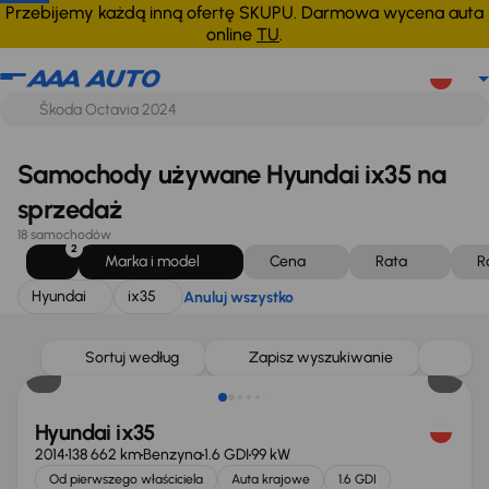
Hyundai
ix35
Anuluj wszystko
Przebijemy każdą inną ofertę SKUPU. Darmowa wycena auta
online
TU
.
Samochody używane Hyundai ix35 na
sprzedaż
18 samochodów
2
Marka i model
Cena
Rata
R
Hyundai
ix35
Anuluj wszystko
Możliwość odliczenia VAT
Sortuj według
Zapisz wyszukiwanie
Hyundai ix35
2014
138 662 km
Benzyna
1.6 GDI
99 kW
Od pierwszego właściciela
Auta krajowe
1.6 GDI