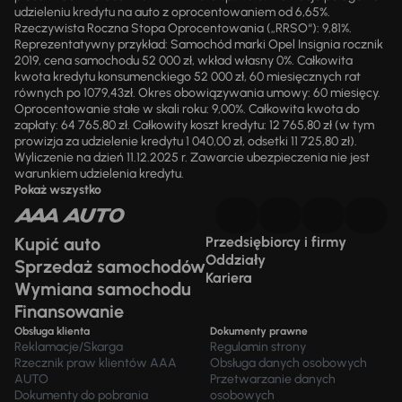
udzieleniu kredytu na auto z oprocentowaniem od 6,65%.
Rzeczywista Roczna Stopa Oprocentowania („RRSO“): 9,81%.
Reprezentatywny przykład: Samochód marki Opel Insignia rocznik
2019, cena samochodu 52 000 zł, wkład własny 0%. Całkowita
kwota kredytu konsumenckiego 52 000 zł, 60 miesięcznych rat
równych po 1079,43zł. Okres obowiązywania umowy: 60 miesięcy.
Oprocentowanie stałe w skali roku: 9,00%. Całkowita kwota do
zapłaty: 64 765,80 zł. Całkowity koszt kredytu: 12 765,80 zł (w tym
prowizja za udzielenie kredytu 1 040,00 zł, odsetki 11 725,80 zł).
Wyliczenie na dzień 11.12.2025 r. Zawarcie ubezpieczenia nie jest
warunkiem udzielenia kredytu.
Pokaż wszystko
Kupić auto
Przedsiębiorcy i firmy
Oddziały
Sprzedaż samochodów
Kariera
Wymiana samochodu
Finansowanie
Obsługa klienta
Dokumenty prawne
Reklamacje/Skarga
Regulamin strony
Rzecznik praw klientów AAA
Obsługa danych osobowych
AUTO
Przetwarzanie danych
Dokumenty do pobrania
osobowych