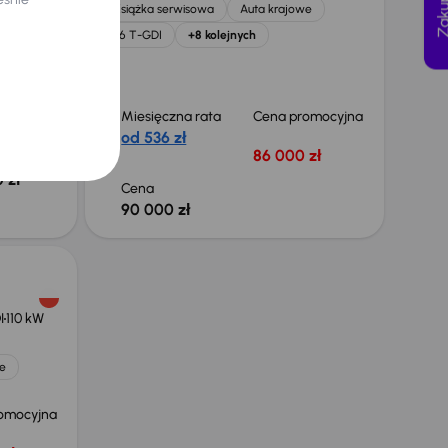
e
Książka serwisowa
Auta krajowe
olejnych
1.6 T-GDI
+8 kolejnych
yjna
Miesięczna rata
Cena promocyjna
 zł
od 536 zł
86 000 zł
 obniżce
 zł
Cena
90 000 zł
I
110 kW
e
omocyjna