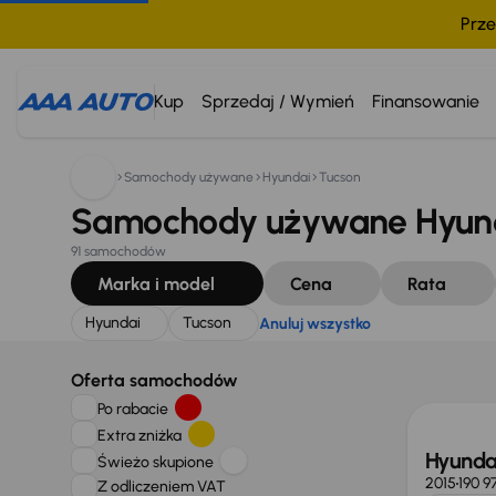
Prze
Szukam:
Hyundai
Tucson
Anuluj wszystko
Kup
Sprzedaj / Wymień
Finansowanie
Samochody używane
Hyundai
Tucson
Samochody używane Hyund
91 samochodów
Marka i model
Cena
Rata
Hyundai
Tucson
Anuluj wszystko
Taniej 
Oferta samochodów
Po rabacie
Extra zniżka
Hyunda
Świeżo skupione
2015
190 9
Z odliczeniem VAT