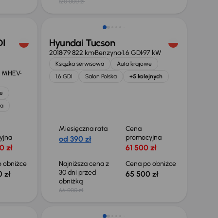
120 000 zł
Taniej o 500 zł
DI
Hyundai Tucson
2018
79 822 km
Benzyna
1.6 GDI
97 kW
Książka serwisowa
Auta krajowe
V MHEV
1.6 GDI
Salon Polska
+5 kolejnych
e
ka
Miesięczna rata
Cena
yjna
promocyjna
od 390 zł
0 zł
61 500 zł
 obniżce
Najniższa cena z
Cena po obniżce
30 dni przed
 zł
65 500 zł
obniżką
66 000 zł
Taniej o 1 000 zł