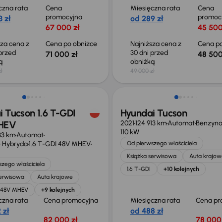
czna rata
Cena
Miesięczna rata
Cena
promocyjna
promoc
 zł
od 289 zł
67 000 zł
45 500
sza cena z
Cena po obniżce
Najniższa cena z
Cena po
 przed
30 dni przed
71 000 zł
48 500
ką
obniżką
ł
49 000 zł
ość odliczenia VAT
Możliwość odliczenia VAT
 Tucson 1.6 T-GDI
Hyundai Tucson
HEV
2021
124 913 km
Automat
Benzyn
110 kW
833 km
Automat
 Hybryda
1.6 T-GDI 48V MHEV
Od pierwszego właściciela
Książka serwisowa
Auta krajow
zego właściciela
1.6 T-GDI
+10 kolejnych
serwisowa
Auta krajowe
I 48V MHEV
+9 kolejnych
czna rata
Cena promocyjna
Miesięczna rata
Cena pr
 zł
od 488 zł
82 000 zł
78 000 