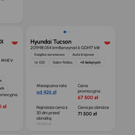
DI
Hyundai Tucson
2019
98 054 km
Benzyna
1.6 GDI
97 kW
Książka serwisowa
Auta krajowe
V MHEV
1.6 GDI
Salon Polska
+5 kolejnych
e
Miesięczna rata
Cena
ych
promocyjna
od 426 zł
omocyjna
67 500 zł
 zł
Najniższa cena z
Cena po obniżce
30 dni przed
71 500 zł
obniżką
70 000 zł
Możliwość odliczenia VAT