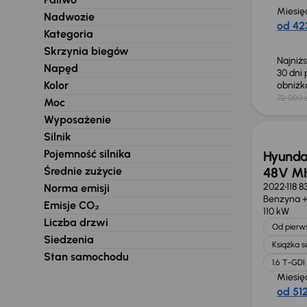
Miesię
Nadwozie
od 423
Kategoria
Skrzynia biegów
Najniż
Napęd
30 dni
Kolor
obniż
72 000 z
Moc
Możliw
Wyposażenie
Silnik
Pojemność silnika
Hyundai
Średnie zużycie
48V M
2022
118 
Norma emisji
Benzyna +
Emisje CO₂
110 kW
Liczba drzwi
Od pierws
Siedzenia
Książka 
Stan samochodu
1.6 T-GD
Miesię
od 512