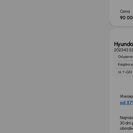
Cena
90 00
Taniej 
Hyunda
2023
43 5
Od pierws
Książka 
1.6 T-GDI
Miesię
od 571
Najniż
30 dni
obniż