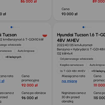
86 000 zł
89 000 
Cena
0 zł
93 000 zł
o 1 000 zł
Taniej o 3 000 zł
i Tucson
Hyundai Tucson 1.6 T-G
32 km
Benzyna
1.6 T-GDI
110 kW
48V MHEV
zego właściciela
2022
40 135 km
Automat
Benzyna + Hybryda
1.6 T-GDI 48
serwisowa
Auta krajowe
132 kW
4x4
+8 kolejnych
Od pierwszego właściciela
Książka serwisowa
Auta krajow
1.6 T-GDI 48V MHEV
+10 kolejn
czna rata
Cena
Miesięczna rata
Cena
promocyjna
promoc
 zł
na miarę
92 000 zł
111 000
sza cena z
Cena po obniżce
Najniższa cena z
Cena po
 przed
30 dni przed
96 000 zł
115 000
ką
obniżką