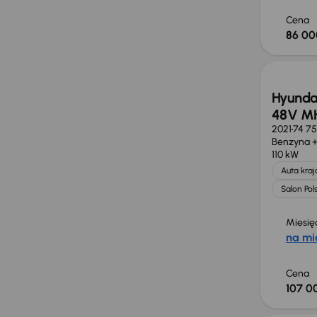
Cena
86 00
Świeżo
Hyundai
48V M
2021
74 7
Benzyna +
110 kW
Auta kra
Salon Pol
Miesię
na mi
Cena
107 0