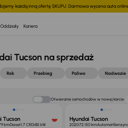
bijemy każdą inną ofertę SKUPU. Darmowa wycena auta onli
Oddziały
Kariera
ai Tucson na sprzedaż
Rok
Przebieg
Paliwo
Nadwozie
o 500 zł
Taniej o 1 000 zł
Otwieranie samochodów w nowej karcie
i Tucson
Hyundai Tucson
79 km
Diesel
1.7 CRDi
85 kW
2020
72 150 km
Automat
Benzyn