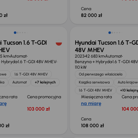
Cena
0 zł
82 000 zł
 skupione
Możliwość odliczenia VAT
 Tucson 1.6 T-GDI
Hyundai Tucson 1.6 T-G
HEV
48V MHEV
55 km
Automat
2023
42 683 km
Automat
 Hybryda
1.6 T-GDI 48V MHEV
Benzyna + Hybryda
1.6 T-GDI 48
110 kW
jowe
1.6 T-GDI 48V MHEV
Od pierwszego właściciela
ska
Automat
+7 kolejnych
Książka serwisowa
Auta krajow
1.6 T-GDI 48V MHEV
+10 kolejn
czna rata
Cena promocyjna
Miesięczna rata
Cena pr
arę
na miarę
103 000 zł
104 000
Cena
00 zł
108 000 zł