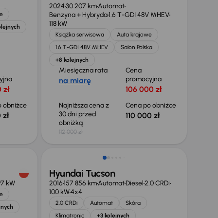
2024
30 207 km
Automat
e
Benzyna + Hybryda
1.6 T-GDI 48V MHEV
118 kW
olejnych
Książka serwisowa
Auta krajowe
1.6 T-GDI 48V MHEV
Salon Polska
+8 kolejnych
Miesięczna rata
Cena
yjna
promocyjna
na miarę
 zł
106 000 zł
 obniżce
Najniższa cena z
Cena po obniżce
30 dni przed
 zł
110 000 zł
obniżką
112 000 zł
Taniej o 1 000 zł
Hyundai Tucson
97 kW
2016
157 856 km
Automat
Diesel
2.0 CRDi
100 kW
4x4
e
2.0 CRDi
Automat
Skóra
jnych
Klimatronic
+3 kolejnych