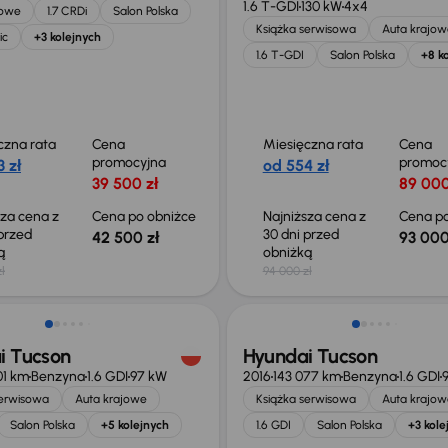
1.6 T-GDI
130 kW
4x4
jowe
1.7 CRDi
Salon Polska
Książka serwisowa
Auta krajow
ic
+3 kolejnych
1.6 T-GDI
Salon Polska
+8 k
czna rata
Cena
Miesięczna rata
Cena
promocyjna
promoc
 zł
od 554 zł
39 500 zł
89 000
sza cena z
Cena po obniżce
Najniższa cena z
Cena po
 przed
30 dni przed
42 500 zł
93 000
ką
obniżką
ł
94 000 zł
o 1 000 zł
Taniej o 500 zł
i Tucson
Hyundai Tucson
01 km
Benzyna
1.6 GDI
97 kW
2016
143 077 km
Benzyna
1.6 GDI
serwisowa
Auta krajowe
Książka serwisowa
Auta krajow
Salon Polska
+5 kolejnych
1.6 GDI
Salon Polska
+3 kole