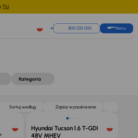
ne
TU
.
Sortuj według
Zapisz wyszukiwanie
800 033 000
Menu
Kategoria
Taniej o 2 000 zł
Sortuj według
Zapisz wyszukiwanie
Hyundai Tucson 1.6 T-GDI
a
48V MHEV