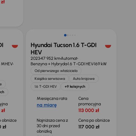
zł
Taniej o 3 000 zł
DI
Hyundai Tucson 1.6 T-GDI
HEV
2023
47 952 km
Automat
V MHEV
Benzyna + Hybryda
1.6 T-GDI HEV
169 kW
Od pierwszego właściciela
Książka serwisowa
Auta krajowe
e
1.6 T-GDI HEV
+9 kolejnych
ych
Miesięczna rata
Cena
yjna
promocyjna
na miarę
 zł
113 000 zł
 obniżce
Najniższa cena z
Cena po obniżce
30 dni przed
 zł
117 000 zł
obniżką