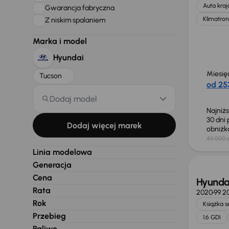
Auta kra
Gwarancja fabryczna
Klimatron
Z niskim spalaniem
Marka i model
Hyundai
Miesię
Tucson
od 253
Dodaj model
Najniż
30 dni
Dodaj więcej marek
obniż
43 000 z
Taniej 
Linia modelowa
Generacja
Cena
Hyunda
Rata
2020
99 2
Rok
Książka 
Przebieg
1.6 GDI
Paliwo