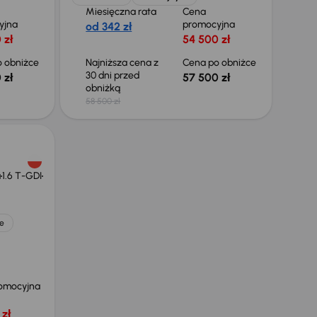
Miesięczna rata
Cena
yjna
promocyjna
od 342 zł
 zł
54 500 zł
 obniżce
Najniższa cena z
Cena po obniżce
30 dni przed
 zł
57 500 zł
obniżką
58 500 zł
a
1.6 T-GDI
e
omocyjna
zł