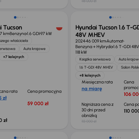
ł
118 000 zł
ość odliczenia VAT
Taniej o 3 000 zł
i Tucson
Hyundai Tucson 1.6 T-G
77 km
Benzyna
1.6 GDI
97 kW
48V MHEV
zego właściciela
2024
46 009 km
Automat
Benzyna + Hybryda
1.6 T-GDI 48
serwisowa
Auta krajowe
118 kW
+7 kolejnych
Książka serwisowa
Auta krajow
1.6 T-GDI 48V MHEV
Salon Pols
+8 kolejnych
Miesięczna rata
Cena
promoc
na miarę
czna rata
Cena promocyjna
106 00
 zł
59 000 zł
Najniższa cena z
Cena po
30 dni przed
110 000
obniżką
0 zł
113 000 zł