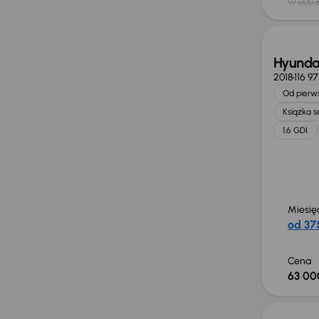
97 000 z
Możliw
Hyunda
2018
116 9
Od pierws
Książka 
1.6 GDI
Miesię
od 375
Cena
63 00