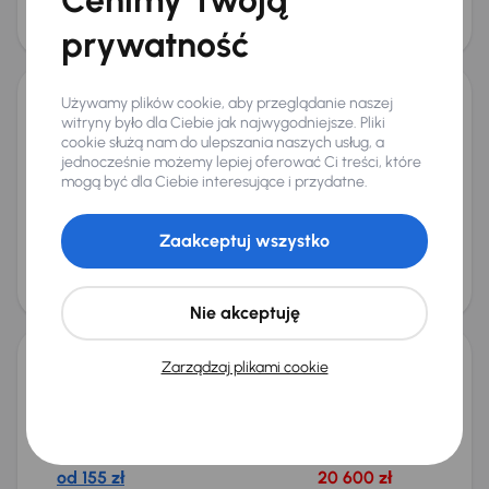
obniżką
23 500 zł
25 800 zł
prywatność
Taniej o 1 100 zł
Używamy plików cookie, aby przeglądanie naszej
Hyundai Veloster
witryny było dla Ciebie jak najwygodniejsze. Pliki
cookie służą nam do ulepszania naszych usług, a
2012
109 755 km
Benzyna
1.6 GDI
103 kW
jednocześnie możemy lepiej oferować Ci treści, które
Książka serwisowa
1.6 GDI
mogą być dla Ciebie interesujące i przydatne.
Miesięczna rata
Cena promocyjna
od 155 zł
20 600 zł
Zaakceptuj wszystko
Najniższa cena z 30 dni przed
Cena po obniżce
obniżką
26 000 zł
27 100 zł
Taniej o 4 100 zł
Nie akceptuję
Zarządzaj plikami cookie
Hyundai Veloster
2013
243 842 km
Benzyna
1.6 T-GDI
137 kW
Książka serwisowa
1.6 T-GDI
Miesięczna rata
Cena promocyjna
od 155 zł
20 600 zł