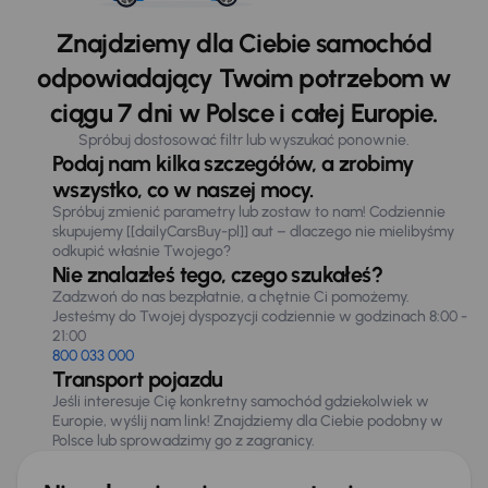
Znajdziemy dla Ciebie samochód
odpowiadający Twoim potrzebom w
ciągu 7 dni w Polsce i całej Europie.
Spróbuj dostosować filtr lub wyszukać ponownie.
Podaj nam kilka szczegółów, a zrobimy
wszystko, co w naszej mocy.
Spróbuj zmienić parametry lub zostaw to nam! Codziennie
skupujemy [[dailyCarsBuy-pl]] aut – dlaczego nie mielibyśmy
odkupić właśnie Twojego?
Nie znalazłeś tego, czego szukałeś?
Zadzwoń do nas bezpłatnie, a chętnie Ci pomożemy.
Jesteśmy do Twojej dyspozycji codziennie w godzinach 8:00 -
21:00
800 033 000
Transport pojazdu
Jeśli interesuje Cię konkretny samochód gdziekolwiek w
Europie, wyślij nam link! Znajdziemy dla Ciebie podobny w
Polsce lub sprowadzimy go z zagranicy.