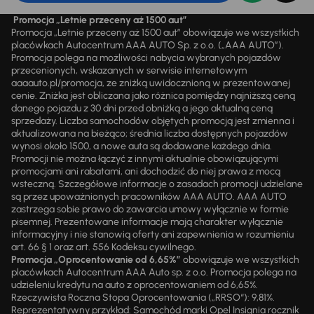
Promocja „Letnie przeceny aż 1500 aut”
Promocja „Letnie przeceny aż 1500 aut” obowiązuje we wszystkich
placówkach Autocentrum AAA AUTO Sp. z o.o. („AAA AUTO”).
Promocja polega na możliwości nabycia wybranych pojazdów
przecenionych, wskazanych w serwisie internetowym
aaaauto.pl/promocja, ze zniżką uwidocznioną w prezentowanej
cenie. Zniżka jest obliczana jako różnica pomiędzy najniższą ceną
danego pojazdu z 30 dni przed obniżką a jego aktualną ceną
sprzedaży. Liczba samochodów objętych promocją jest zmienna i
aktualizowana na bieżąco; średnia liczba dostępnych pojazdów
wynosi około 1500, a nowe auta są dodawane każdego dnia.
Promocji nie można łączyć z innymi aktualnie obowiązującymi
promocjami ani rabatami, ani dochodzić do niej prawa z mocą
wsteczną. Szczegółowe informacje o zasadach promocji udzielane
są przez upoważnionych pracowników AAA AUTO. AAA AUTO
zastrzega sobie prawo do zawarcia umowy wyłącznie w formie
pisemnej. Prezentowane informacje mają charakter wyłącznie
informacyjny i nie stanowią oferty ani zapewnienia w rozumieniu
art. 66 § 1 oraz art. 556 Kodeksu cywilnego.
Promocja „Oprocentowanie od 6,65%”
obowiązuje we wszystkich
placówkach Autocentrum AAA Auto sp. z o.o. Promocja polega na
udzieleniu kredytu na auto z oprocentowaniem od 6,65%.
Rzeczywista Roczna Stopa Oprocentowania („RRSO“): 9,81%.
Reprezentatywny przykład: Samochód marki Opel Insignia rocznik