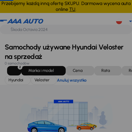
Hyundai
Veloster
Anuluj wszystko
Przebijemy każdą inną ofertę SKUPU. Darmowa wycena auta
online
TU
.
Samochody używane Hyundai Veloster
na sprzedaż
0 samochodów
2
Marka i model
Cena
Rata
R
Hyundai
Veloster
Anuluj wszystko