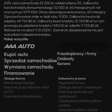
2019, cena samochodu 52 000 zł, wkład własny 0%. Całkowita
kwota kredytu konsumenckiego 52 000 zł, 60 miesięcznych rat
równych po 1079,43zł. Okres obowiązywania umowy: 60 miesięcy.
Oprocentowanie stałe w skali roku: 9,00%. Całkowita kwota do
zapłaty: 64 765,80 zł. Całkowity koszt kredytu: 12 765,80 zł (w tym
prowizja za udzielenie kredytu 1 040,00 zł, odsetki 11 725,80 zł).
Wyliczenie na dzień 11.12.2025 r. Zawarcie ubezpieczenia nie jest
warunkiem udzielenia kredytu.
Pokaż wszystko
Kupić auto
Przedsiębiorcy i firmy
Oddziały
Sprzedaż samochodów
Kariera
Wymiana samochodu
Finansowanie
Obsługa klienta
Dokumenty prawne
Reklamacje/Skarga
Regulamin strony
Rzecznik praw klientów AAA
Obsługa danych osobowych
AUTO
Przetwarzanie danych
Dokumenty do pobrania
osobowych
Zasady korzystania z plików
cookies
Ustawienia plików cookie