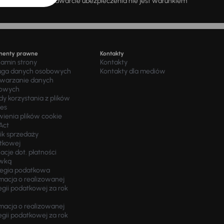
a dzień 11.12.2025 r. Zawarcie ubezpieczenia nie jest warunkiem
menty prawne
Kontakty
lamin strony
Kontakty
uga danych osobowych
Kontakty dla mediów
twarzanie danych
owych
y korzystania z plików
ies
wienia plików cookie
Act
ik sprzedaży
tkowej
acje dot. płatności
wką
tegia podatkowa
macja o realizowanej
egii podatkowej za rok
macja o realizowanej
egii podatkowej za rok