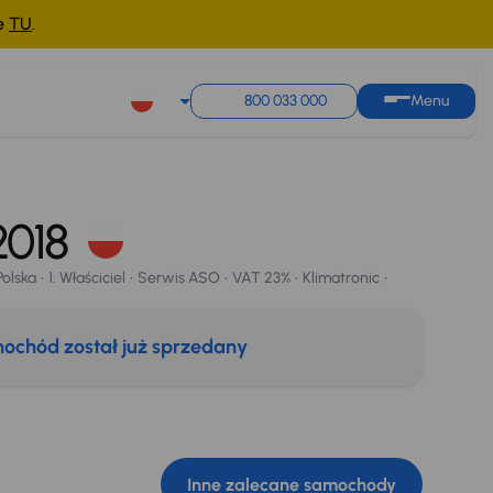
ne
TU
.
800 033 000
Menu
 2018
Polska
1. Właściciel
Serwis ASO
VAT 23%
Klimatronic
ochód został już sprzedany
Inne zalecane samochody