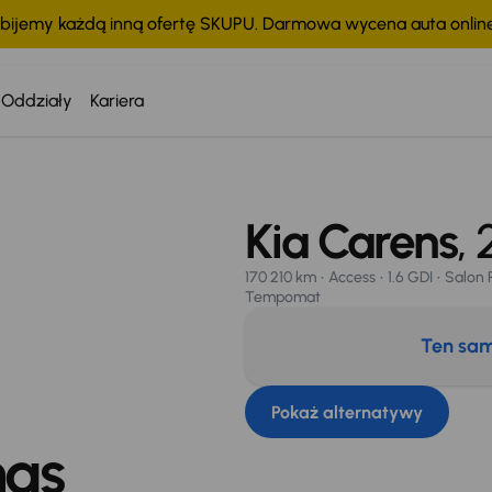
bijemy każdą inną ofertę SKUPU. Darmowa wycena auta onli
Oddziały
Kariera
s ASO
VAT 23%
Klimatronic
Tempomat
Kia Carens
,
170 210 km
Access
1.6 GDI
Salon 
Tempomat
Ten sam
Pokaż alternatywy
nas