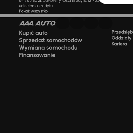
64 765,80 zł. Całkowity koszt kredytu: 12 765,80 zł (w tym prowi
udzielenia kredytu.
Pokaż wszystko
Kupić auto
Przedsiębi
Oddziały
Sprzedaż samochodów
Kariera
Wymiana samochodu
Finansowanie