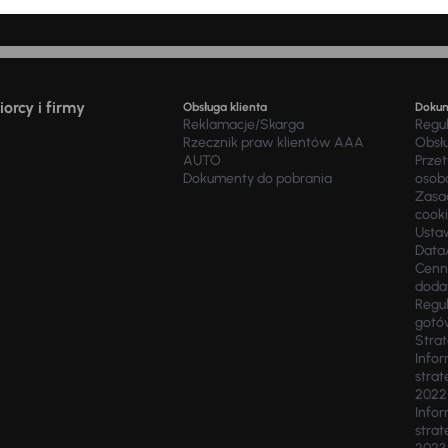
zja za udzielenie kredytu 1 040,00 zł, odsetki 11 725,80 zł). Wyliczenie n
orcy i firmy
Obsługa klienta
Doku
Reklamacje/Skarga
Regu
Rzecznik praw klientów AAA
Obsł
AUTO
Prze
Dokumenty do pobrania
osob
Zasad
cook
Usta
Data
Cenn
doda
Regul
gotó
Stra
Infor
strat
2022
Infor
strat