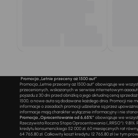
Promocja „Letnie przeceny aż 1500 aut”
Promocja „Letnie przeceny aż 1500 aut” obowiązuje we wszy
przecenionych, wskazanych w serwisie internetowym aaaauto.
pojazdu z 30 dni przed obniżką a jego aktualną ceną sprzeda
1500, a nowe auta są dodawane każdego dnia. Promocji nie m
informacje o zasadach promocji udzielane są przez upowa
informacje mają charakter wyłącznie informacyjny i nie stanow
Promocja „Oprocentowanie od 6,65%”
obowiązuje we wszystk
Rzeczywista Roczna Stopa Oprocentowania („RRSO“): 9,81%. R
kredytu konsumenckiego 52 000 zł, 60 miesięcznych rat równy
64 765,80 zł. Całkowity koszt kredytu: 12 765,80 zł (w tym prowi