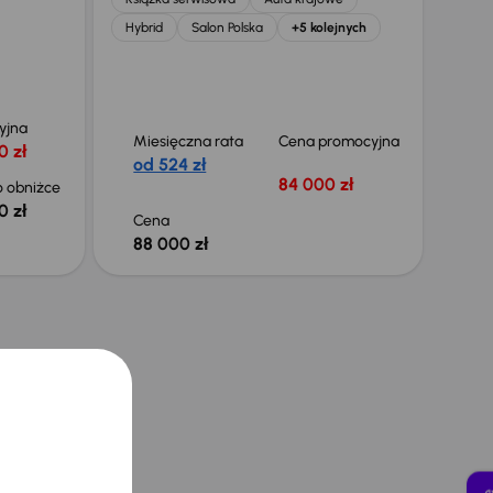
Hybrid
Salon Polska
+5 kolejnych
yjna
Miesięczna rata
Cena promocyjna
0 zł
od 524 zł
84 000 zł
 obniżce
0 zł
Cena
88 000 zł