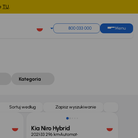
ne
TU
.
Sortuj według
Zapisz wyszukiwanie
800 033 000
Menu
Kategoria
Taniej o 1 000 zł
Sortuj według
Zapisz wyszukiwanie
Kia Niro Hybrid
2021
33 296 km
Automat