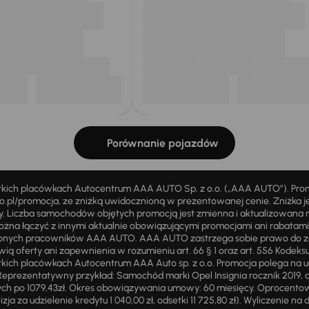
Porównanie pojazdów
stkich placówkach Autocentrum AAA AUTO Sp. z o.o. („AAA AUTO”). Pr
pl/promocja, ze zniżką uwidocznioną w prezentowanej cenie. Zniżka je
ży. Liczba samochodów objętych promocją jest zmienna i aktualizowana 
ożna łączyć z innymi aktualnie obowiązującymi promocjami ani rabatam
żnionych pracowników AAA AUTO. AAA AUTO zastrzega sobie prawo do 
ią oferty ani zapewnienia w rozumieniu art. 66 § 1 oraz art. 556 Kodeks
ich placówkach Autocentrum AAA Auto sp. z o.o. Promocja polega na ud
eprezentatywny przykład: Samochód marki Opel Insignia rocznik 2019, 
ch po 1079,43zł. Okres obowiązywania umowy: 60 miesięcy. Oprocentowan
zja za udzielenie kredytu 1 040,00 zł, odsetki 11 725,80 zł). Wyliczenie n