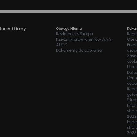
orcy i firmy
Obsługa klienta
Doku
Reklamacje/Skarga
Regu
Rzecznik praw klientów AAA
Obsł
AUTO
Prze
Dokumenty do pobrania
osob
Zasad
cook
Usta
Data
Cenn
doda
Regul
gotó
Stra
Infor
strat
2022
Infor
strat
2023