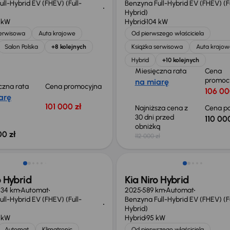
ll-Hybrid EV (FHEV) (Full-
Benzyna Full-Hybrid EV (FHEV) (Fu
Hybrid)
 kW
Hybrid
104 kW
serwisowa
Auta krajowe
Od pierwszego właściciela
Salon Polska
+8 kolejnych
Książka serwisowa
Auta krajow
Hybrid
+10 kolejnych
Miesięczna rata
Cena
promoc
na miarę
czna rata
Cena promocyjna
106 00
arę
101 000 zł
Najniższa cena z
Cena po
30 dni przed
110 000
obniżką
00 zł
112 000 zł
Taniej o 1 500 zł
o Hybrid
Kia Niro Hybrid
234 km
Automat
2025
589 km
Automat
ll-Hybrid EV (FHEV) (Full-
Benzyna Full-Hybrid EV (FHEV) (Fu
Hybrid)
 kW
Hybrid
95 kW
Automat
Klimatronic
Od pierwszego właściciela