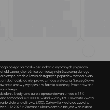
omocja polega na możliwości nabycia wybranych pojazdów
st obliczana jako różnica pomiędzy najniższą ceną danego
na bieżąco; średnia liczba dostępnych pojazdów wynosi około
i, ani dochodzić do niej prawa z mocą wsteczną. Szczegółowe
zawarcia umowy wyłącznie w formie pisemnej. Prezentowane
u cywilnego.
zieleniu kredytu na auto z oprocentowaniem od 6,65%.
cena samochodu 52 000 zł, wkład własny 0%. Całkowita kwota
ie stałe w skali roku: 9,00%. Całkowita kwota do zapłaty:
a dzień 11.12.2025 r. Zawarcie ubezpieczenia nie jest warunkiem