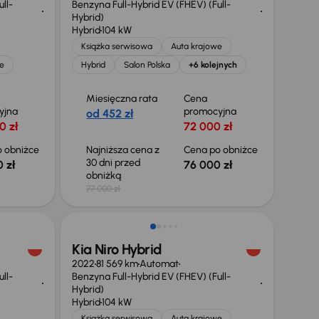
ll-
Benzyna Full-Hybrid EV (FHEV) (Full-
Hybrid)
Hybrid
104 kW
Książka serwisowa
Auta krajowe
e
Hybrid
Salon Polska
+6 kolejnych
Miesięczna rata
Cena
yjna
promocyjna
od 452 zł
0 zł
72 000 zł
 obniżce
Najniższa cena z
Cena po obniżce
30 dni przed
 zł
76 000 zł
obniżką
77 000 zł
Kia Niro Hybrid
2022
81 569 km
Automat
ll-
Benzyna Full-Hybrid EV (FHEV) (Full-
Hybrid)
Hybrid
104 kW
Książka serwisowa
Auta krajowe