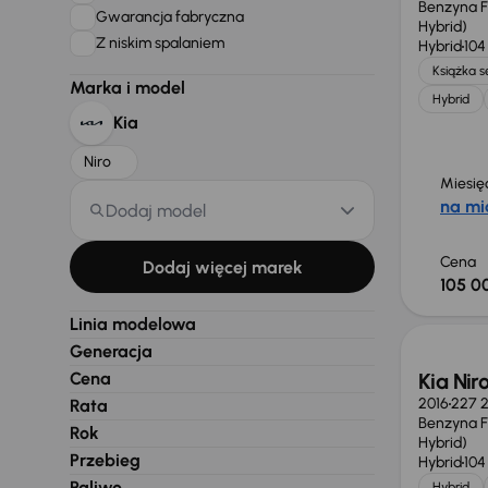
Benzyna Fu
Gwarancja fabryczna
Hybrid)
Z niskim spalaniem
Hybrid
104
Książka 
Marka i model
Hybrid
Kia
Niro
Miesię
na mi
Dodaj model
Cena
Dodaj więcej marek
105 0
Linia modelowa
Generacja
Cena
Kia Nir
2016
227 
Rata
Benzyna Fu
Rok
Hybrid)
Przebieg
Hybrid
104
Paliwo
Hybrid