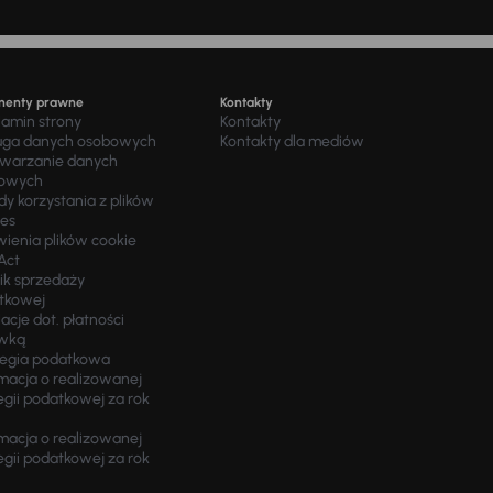
menty prawne
Kontakty
lamin strony
Kontakty
uga danych osobowych
Kontakty dla mediów
twarzanie danych
owych
y korzystania z plików
ies
wienia plików cookie
Act
ik sprzedaży
tkowej
acje dot. płatności
wką
tegia podatkowa
macja o realizowanej
egii podatkowej za rok
macja o realizowanej
egii podatkowej za rok