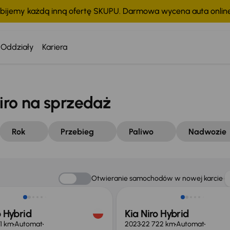
bijemy każdą inną ofertę SKUPU. Darmowa wycena auta onli
Oddziały
Kariera
ro na sprzedaż
Rok
Przebieg
Paliwo
Nadwozie
Taniej o 2 000 zł
Otwieranie samochodów w nowej karcie
o Hybrid
Kia Niro Hybrid
01 km
Automat
2023
22 722 km
Automat