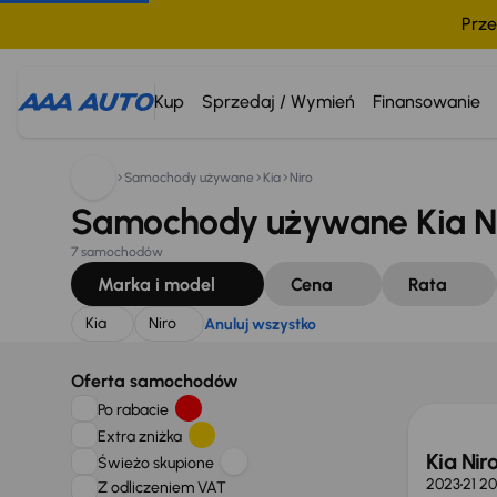
Prze
Szukam:
Kia
Niro
Anuluj wszystko
Kup
Sprzedaj / Wymień
Finansowanie
Samochody używane
Kia
Niro
Samochody używane Kia Ni
7 samochodów
Marka i model
Cena
Rata
Kia
Niro
Anuluj wszystko
Oferta samochodów
Po rabacie
Extra zniżka
Kia Nir
Świeżo skupione
2023
21 2
Z odliczeniem VAT