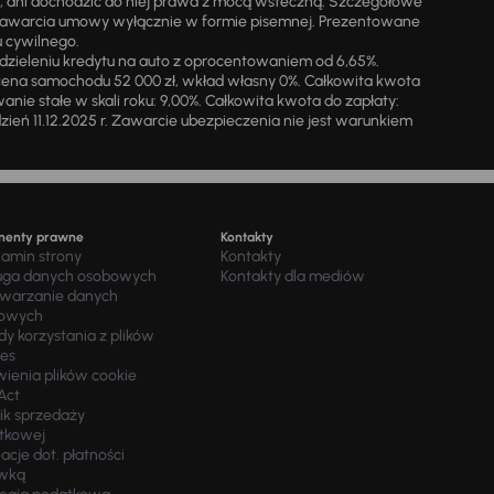
i, ani dochodzić do niej prawa z mocą wsteczną. Szczegółowe
zawarcia umowy wyłącznie w formie pisemnej. Prezentowane
u cywilnego.
zieleniu kredytu na auto z oprocentowaniem od 6,65%.
cena samochodu 52 000 zł, wkład własny 0%. Całkowita kwota
ie stałe w skali roku: 9,00%. Całkowita kwota do zapłaty:
a dzień 11.12.2025 r. Zawarcie ubezpieczenia nie jest warunkiem
menty prawne
Kontakty
lamin strony
Kontakty
uga danych osobowych
Kontakty dla mediów
twarzanie danych
owych
y korzystania z plików
ies
wienia plików cookie
Act
ik sprzedaży
tkowej
acje dot. płatności
wką