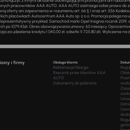
ożna łączyć z innymi aktualnie obowiązującymi promocjami ani rabatam
żnionych pracowników AAA AUTO. AAA AUTO zastrzega sobie prawo do 
ią oferty ani zapewnienia w rozumieniu art. 66 § 1 oraz art. 556 Kodeks
ich placówkach Autocentrum AAA Auto sp. z o.o. Promocja polega na ud
eprezentatywny przykład: Samochód marki Opel Insignia rocznik 2019, 
ch po 1079,43zł. Okres obowiązywania umowy: 60 miesięcy. Oprocentowan
zja za udzielenie kredytu 1 040,00 zł, odsetki 11 725,80 zł). Wyliczenie n
orcy i firmy
Obsługa klienta
Doku
Reklamacje/Skarga
Regu
Rzecznik praw klientów AAA
Obsł
AUTO
Prze
Dokumenty do pobrania
osob
Zasad
cook
Usta
Data
Cenn
doda
Regul
gotó