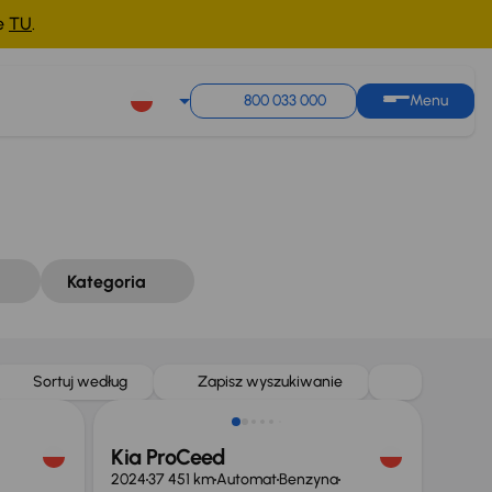
ne
TU
.
Sortuj według
Zapisz wyszukiwanie
800 033 000
Menu
Kategoria
Taniej o 1 000 zł
Sortuj według
Zapisz wyszukiwanie
Kia ProCeed
2024
37 451 km
Automat
Benzyna