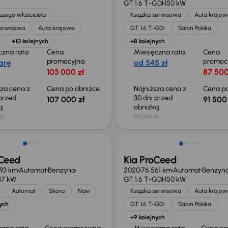
GT 1.6 T-GDI
150 kW
zego właściciela
Książka serwisowa
Auta krajow
serwisowa
Auta krajowe
GT 1.6 T-GDI
Salon Polska
+10 kolejnych
+8 kolejnych
czna rata
Cena
Miesięczna rata
Cena
promocyjna
promoc
arę
od 545 zł
103 000 zł
87 500
sza cena z
Cena po obniżce
Najniższa cena z
Cena po
 przed
30 dni przed
107 000 zł
91 500 
ką
obniżką
zł
93 000 zł
 skupione
oCeed
Kia ProCeed
393 km
Automat
Benzyna
2020
76 561 km
Automat
Benzyn
117 kW
GT 1.6 T-GDI
150 kW
Automat
Skóra
Navi
Książka serwisowa
Auta krajow
ych
GT 1.6 T-GDI
Salon Polska
+9 kolejnych