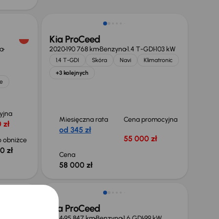
Kia ProCeed
a
2020
190 768 km
Benzyna
1.4 T-GDI
103 kW
1.4 T-GDI
Skóra
Navi
Klimatronic
+3 kolejnych
e
yjna
Miesięczna rata
Cena promocyjna
 zł
od 345 zł
55 000 zł
 obniżce
0 zł
Cena
58 000 zł
Taniej o 1 500 zł
Kia ProCeed
1.4 T-GDI
2014
95 847 km
Benzyna
1.6 GDI
99 kW