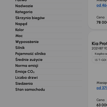
Miesię
od 464
Nadwozie
Kategoria
Cena
Skrzynia biegów
78 00
Napęd
Świeżo
Kolor
Moc
Wyposażenie
Kia Pr
Silnik
2021
187 9
Pojemność silnika
Książka 
Średnie zużycie
1.5 T-GDI
Norma emisji
Emisje CO₂
Liczba drzwi
Miesię
Siedzenia
od 375
Stan samochodu
Cena
63 00