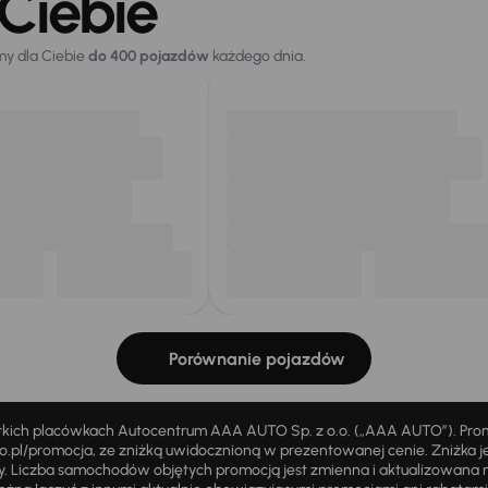
Ciebie
my dla Ciebie
do 400 pojazdów
każdego dnia.
Porównanie pojazdów
stkich placówkach Autocentrum AAA AUTO Sp. z o.o. („AAA AUTO”). Pr
pl/promocja, ze zniżką uwidocznioną w prezentowanej cenie. Zniżka je
ży. Liczba samochodów objętych promocją jest zmienna i aktualizowana 