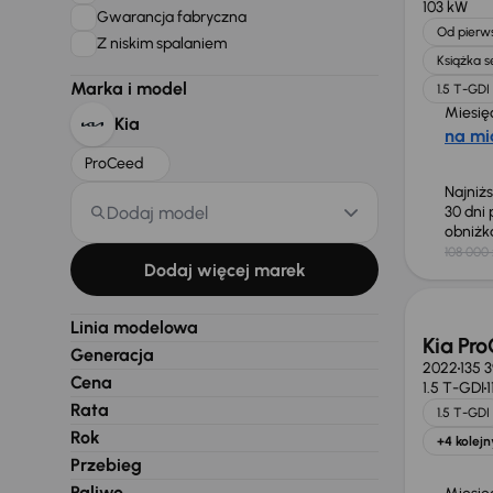
103 kW
Gwarancja fabryczna
Od pierws
Z niskim spalaniem
Książka 
Marka i model
1.5 T-GDI
Miesię
Kia
na mi
ProCeed
Najniż
Dodaj model
30 dni
obniż
108 000 
Świeżo
Dodaj więcej marek
Linia modelowa
Kia Pr
Generacja
2022
135 
Cena
1.5 T-GDI
Rata
1.5 T-GDI
Rok
+4 kolejn
Przebieg
Paliwo