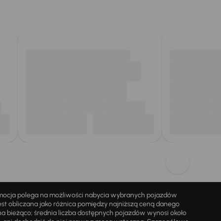
omocja polega na możliwości nabycia wybranych pojazdów
st obliczana jako różnica pomiędzy najniższą ceną danego
na bieżąco; średnia liczba dostępnych pojazdów wynosi około