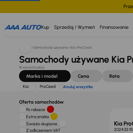
Prze
Szukam:
Kia
ProCeed
Anuluj wszystko
Kup
Sprzedaj / Wymień
Finansowanie
Samochody używane
Kia
ProCeed
Samochody używane Kia P
18 samochodów
Marka i model
Cena
Rata
Kia
ProCeed
Anuluj wszystko
Taniej 
Oferta samochodów
Po rabacie
Extra zniżka
Kia Pr
Świeżo skupione
2024
33 9
Z odliczeniem VAT