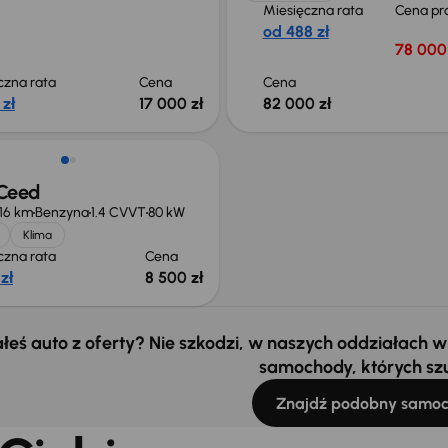
Miesięczna rata
Cena pr
od 488 zł
78 000 
czna rata
Cena
Cena
 zł
17 000 zł
82 000 zł
oCeed
016 km
Benzyna
1.4 CVVT
80 kW
Klima
czna rata
Cena
zł
8 500 zł
łeś auto z oferty? Nie szkodzi, w naszych oddziałach
samochody, których sz
Znajdź podobny samo