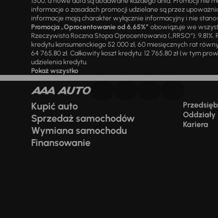
1500, a nowe auta są dodawane każdego dnia. Promocji nie m
informacje o zasadach promocji udzielane są przez upowa
informacje mają charakter wyłącznie informacyjny i nie stanow
Promocja „Oprocentowanie od 6,65%”
obowiązuje we wszystk
Rzeczywista Roczna Stopa Oprocentowania („RRSO“): 9,81%. R
kredytu konsumenckiego 52 000 zł, 60 miesięcznych rat równy
64 765,80 zł. Całkowity koszt kredytu: 12 765,80 zł (w tym prowi
udzielenia kredytu.
Pokaż wszystko
Kupić auto
Przedsiębi
Oddziały
Sprzedaż samochodów
Kariera
Wymiana samochodu
Finansowanie