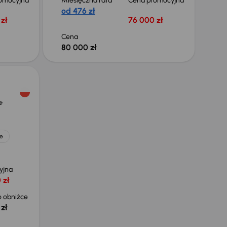
omocyjna
Miesięczna rata
Cena promocyjna
od 476 zł
zł
76 000 zł
Cena
80 000 zł
a
e
yjna
 zł
 obniżce
zł