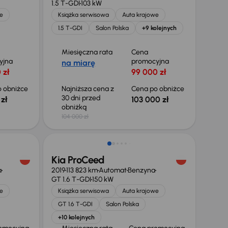
1.5 T-GDI
103 kW
e
Książka serwisowa
Auta krajowe
1.5 T-GDI
Salon Polska
+9 kolejnych
Miesięczna rata
Cena
yjna
promocyjna
na miarę
 zł
99 000 zł
 obniżce
Najniższa cena z
Cena po obniżce
30 dni przed
zł
103 000 zł
obniżką
104 000 zł
Kia ProCeed
a
2019
113 823 km
Automat
Benzyna
GT 1.6 T-GDI
150 kW
e
Książka serwisowa
Auta krajowe
GT 1.6 T-GDI
Salon Polska
+10 kolejnych