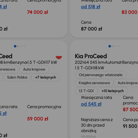
czna rata
Cena promocyjna
Miesięczna rata
Cena pr
 zł
od 518 zł
74 000 zł
83 000 
Cena
0 zł
87 000 zł
 skupione
Taniej o 1 500 zł
oCeed
Kia ProCeed
38 km
Benzyna
1.5 T-GDI
117 kW
2021
64 545 km
Automat
Benzyn
1.5 T-GDI
118 kW
serwisowa
Auta krajowe
Od pierwszego właściciela
Salon Polska
+7 kolejnych
Książka serwisowa
Auta krajow
1.5 T-GDI
+10 kolejnych
Miesięczna rata
Cena
promoc
od 545 zł
czna rata
Cena promocyjna
87 500
 zł
59 000 zł
Najniższa cena z
Cena po
30 dni przed
91 500 
obniżką
0 zł
93 000 zł