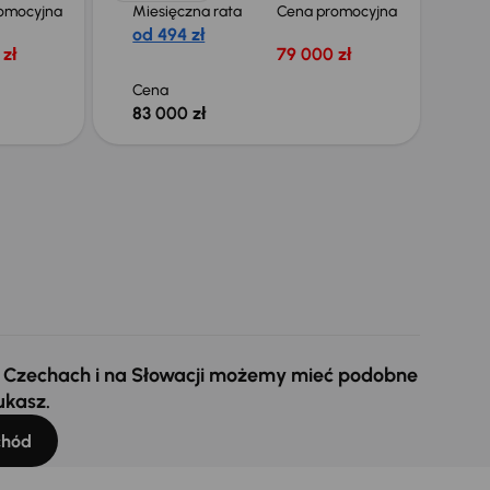
omocyjna
Miesięczna rata
Cena promocyjna
od 494 zł
zł
79 000 zł
Cena
83 000 zł
 w Czechach i na Słowacji możemy mieć podobne
ukasz.
chód