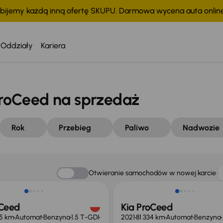
bijemy każdą inną ofertę SKUPU. Darmowa wycena auta onli
Oddziały
Kariera
roCeed na sprzedaż
Rok
Przebieg
Paliwo
Nadwozie
o 1 000 zł
Taniej o 1 500 zł
Otwieranie samochodów w nowej karcie
oCeed
Kia ProCeed
15 km
Automat
Benzyna
1.5 T-GDI
2021
81 334 km
Automat
Benzyna