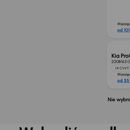
Miesię
od 101
Kia Pr
2008
163 
1.4 CVVT
Miesię
od 55 
Nie wybra