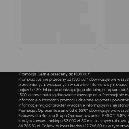
Promocja „Letnie przeceny aż 1500 aut”
Promocja „Letnie przeceny aż 1500 aut” obowiązuje we wszy
przecenionych, wskazanych w serwisie internetowym aaaauto.
pojazdu z 30 dni przed obniżką a jego aktualną ceną sprzeda
1500, a nowe auta są dodawane każdego dnia. Promocji nie m
informacje o zasadach promocji udzielane są przez upowa
informacje mają charakter wyłącznie informacyjny i nie stanow
Promocja „Oprocentowanie od 6,65%”
obowiązuje we wszystk
Rzeczywista Roczna Stopa Oprocentowania („RRSO“): 9,81%. R
kredytu konsumenckiego 52 000 zł, 60 miesięcznych rat równy
64 765,80 zł. Całkowity koszt kredytu: 12 765,80 zł (w tym prowi