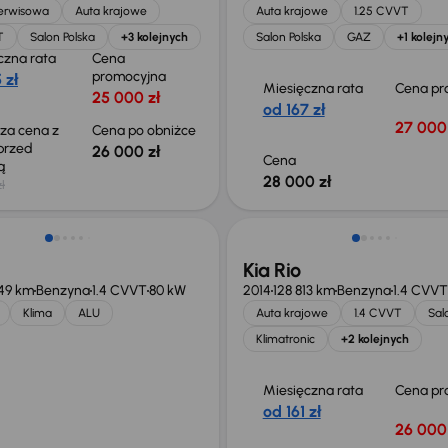
serwisowa
Auta krajowe
Auta krajowe
1.25 CVVT
T
Salon Polska
+3 kolejnych
Salon Polska
GAZ
+1 kolejn
czna rata
Cena
promocyjna
 zł
Miesięczna rata
Cena pr
25 000 zł
od 167 zł
27 000 
sza cena z
Cena po obniżce
 przed
26 000 zł
Cena
ką
28 000 zł
ł
Świeżo skupione
Kia Rio
49 km
Benzyna
1.4 CVVT
80 kW
2014
128 813 km
Benzyna
1.4 CVVT
Klima
ALU
Auta krajowe
1.4 CVVT
Sal
Klimatronic
+2 kolejnych
Miesięczna rata
Cena pr
od 161 zł
26 000 