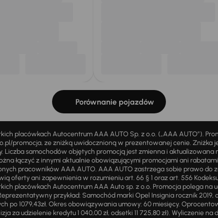
Porównanie pojazdów
stkich placówkach Autocentrum AAA AUTO Sp. z o.o. („AAA AUTO”). Pr
pl/promocja, ze zniżką uwidocznioną w prezentowanej cenie. Zniżka je
ży. Liczba samochodów objętych promocją jest zmienna i aktualizowana 
ożna łączyć z innymi aktualnie obowiązującymi promocjami ani rabatam
żnionych pracowników AAA AUTO. AAA AUTO zastrzega sobie prawo do 
ią oferty ani zapewnienia w rozumieniu art. 66 § 1 oraz art. 556 Kodeks
ich placówkach Autocentrum AAA Auto sp. z o.o. Promocja polega na ud
eprezentatywny przykład: Samochód marki Opel Insignia rocznik 2019, 
ch po 1079,43zł. Okres obowiązywania umowy: 60 miesięcy. Oprocentowan
zja za udzielenie kredytu 1 040,00 zł, odsetki 11 725,80 zł). Wyliczenie n