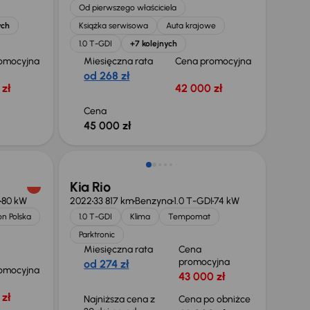
Od pierwszego właściciela
ych
Książka serwisowa
Auta krajowe
1.0 T-GDI
+7 kolejnych
omocyjna
Miesięczna rata
Cena promocyjna
od 268 zł
zł
42 000 zł
Cena
45 000 zł
Taniej o 500 zł
Kia Rio
80 kW
2022
33 817 km
Benzyna
1.0 T-GDI
74 kW
on Polska
1.0 T-GDI
Klima
Tempomat
Parktronic
Miesięczna rata
Cena
promocyjna
od 274 zł
omocyjna
43 000 zł
zł
Najniższa cena z
Cena po obniżce