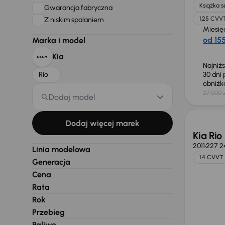
Książka 
Gwarancja fabryczna
1.25 CVV
Z niskim spalaniem
Miesię
od 155
Marka i model
Kia
Najniż
Rio
30 dni
obniż
27 000 z
Dodaj model
Dodaj więcej marek
Kia Rio
2011
227 2
Linia modelowa
1.4 CVVT
Generacja
Cena
Rata
Rok
Przebieg
Paliwo