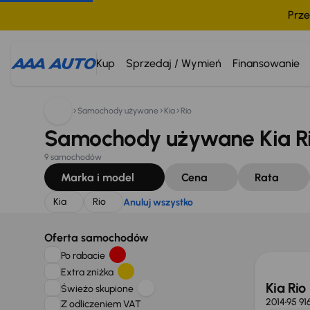
Prze
Szukam:
Kia
Rio
Anuluj wszystko
Kup
Sprzedaj / Wymień
Finansowanie
Samochody używane
Kia
Rio
Samochody używane Kia Ri
9 samochodów
Marka i model
Cena
Rata
Kia
Rio
Anuluj wszystko
Taniej 
Oferta samochodów
Po rabacie
Extra zniżka
Kia Rio
Świeżo skupione
2014
95 91
Z odliczeniem VAT