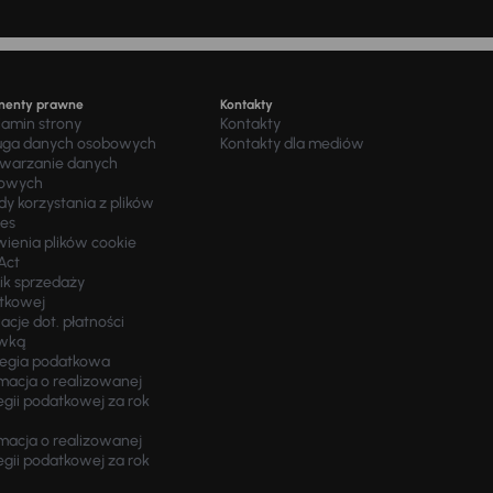
menty prawne
Kontakty
lamin strony
Kontakty
uga danych osobowych
Kontakty dla mediów
twarzanie danych
owych
y korzystania z plików
ies
wienia plików cookie
Act
ik sprzedaży
tkowej
acje dot. płatności
wką
tegia podatkowa
macja o realizowanej
egii podatkowej za rok
macja o realizowanej
egii podatkowej za rok