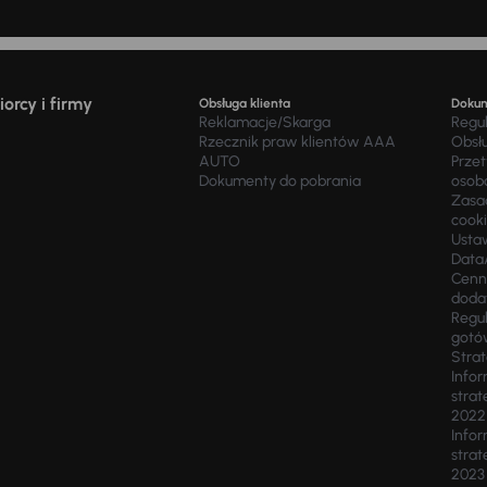
orcy i firmy
Obsługa klienta
Doku
Reklamacje/Skarga
Regu
Rzecznik praw klientów AAA
Obsł
AUTO
Prze
Dokumenty do pobrania
osob
Zasad
cook
Usta
Data
Cenn
doda
Regul
gotó
Stra
Infor
strat
2022
Infor
strat
2023