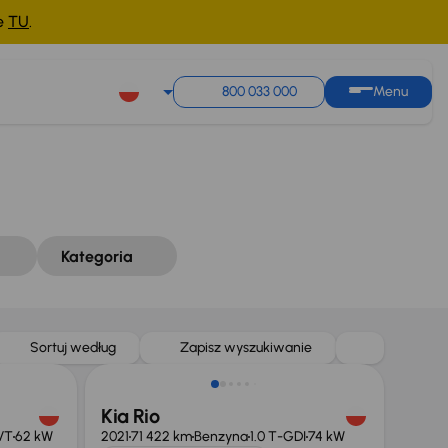
ne
TU
.
Sortuj według
Zapisz wyszukiwanie
800 033 000
Menu
Kategoria
Możliwość odliczenia VAT
Sortuj według
Zapisz wyszukiwanie
Kia Rio
VT
62 kW
2021
71 422 km
Benzyna
1.0 T-GDI
74 kW