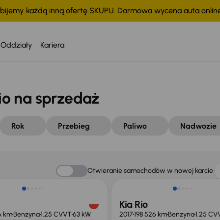
bijemy każdą inną ofertę SKUPU. Darmowa wycena auta onli
Oddziały
Kariera
o na sprzedaż
Rok
Przebieg
Paliwo
Nadwozie
o 1 000 zł
Otwieranie samochodów w nowej karcie
Kia Rio
6 km
Benzyna
1.25 CVVT
63 kW
2017
198 526 km
Benzyna
1.25 CV