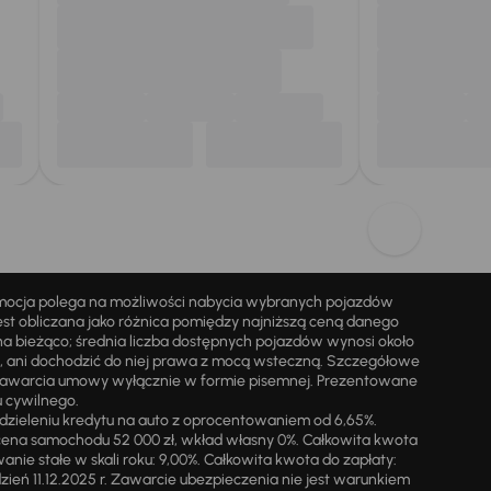
omocja polega na możliwości nabycia wybranych pojazdów
st obliczana jako różnica pomiędzy najniższą ceną danego
na bieżąco; średnia liczba dostępnych pojazdów wynosi około
i, ani dochodzić do niej prawa z mocą wsteczną. Szczegółowe
zawarcia umowy wyłącznie w formie pisemnej. Prezentowane
u cywilnego.
zieleniu kredytu na auto z oprocentowaniem od 6,65%.
cena samochodu 52 000 zł, wkład własny 0%. Całkowita kwota
ie stałe w skali roku: 9,00%. Całkowita kwota do zapłaty:
a dzień 11.12.2025 r. Zawarcie ubezpieczenia nie jest warunkiem