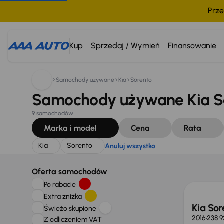
Prze
Szukam:
Kia
Sorento
Anuluj wszystko
Kup
Sprzedaj / Wymień
Finansowanie
Samochody używane
Kia
Sorento
Samochody używane Kia So
9 samochodów
Marka i model
Cena
Rata
Kia
Sorento
Anuluj wszystko
Taniej 
Oferta samochodów
Po rabacie
Extra zniżka
Kia Sor
Świeżo skupione
2016
238 
Z odliczeniem VAT