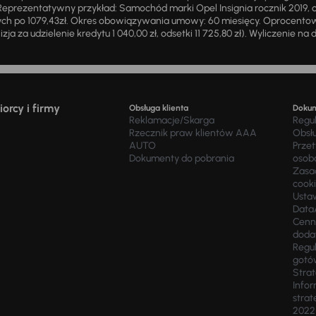
eprezentatywny przykład: Samochód marki Opel Insignia rocznik 2019, 
ch po 1079,43zł. Okres obowiązywania umowy: 60 miesięcy. Oprocentowan
zja za udzielenie kredytu 1 040,00 zł, odsetki 11 725,80 zł). Wyliczenie n
orcy i firmy
Obsługa klienta
Doku
Reklamacje/Skarga
Regu
Rzecznik praw klientów AAA
Obsł
AUTO
Prze
Dokumenty do pobrania
osob
Zasad
cook
Usta
Data
Cenn
doda
Regul
gotó
Stra
Infor
strat
2022