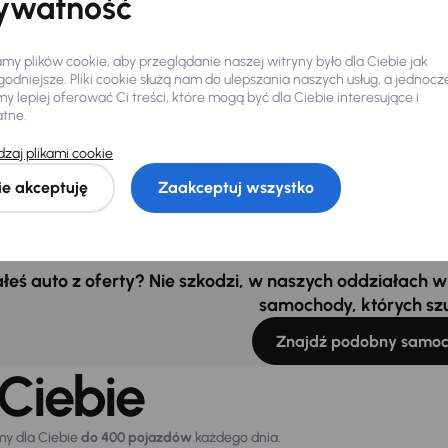
ywatność
ento
8 km
Automat
Diesel
2.2 CRDi
4
y plików cookie, aby przeglądanie naszej witryny było dla Ciebie jak
serwisowa
Auta krajowe
odniejsze. Pliki cookie służą nam do ulepszania naszych usług, a jednocz
 lepiej oferować Ci treści, które mogą być dla Ciebie interesujące i
Salon Polska
+8 kolejnych
atne.
czna rata
Cena promocyjna
 zł
zaj plikami cookie
47 000 zł
ie akceptuję
Zaakceptuj wszystko
0 zł
łeś auto z oferty? Nie szkodzi, w naszych oddziałach
samochody, których sz
Znajdź podobny samo
Ciebie
my dla Ciebie
do 400 pojazdów
każdego dnia.