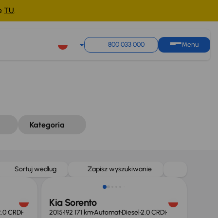
ne
TU
.
Sortuj według
Zapisz wyszukiwanie
800 033 000
Menu
Kategoria
Sortuj według
Zapisz wyszukiwanie
Kia Sorento
2.0 CRDi
2015
192 171 km
Automat
Diesel
2.0 CRDi