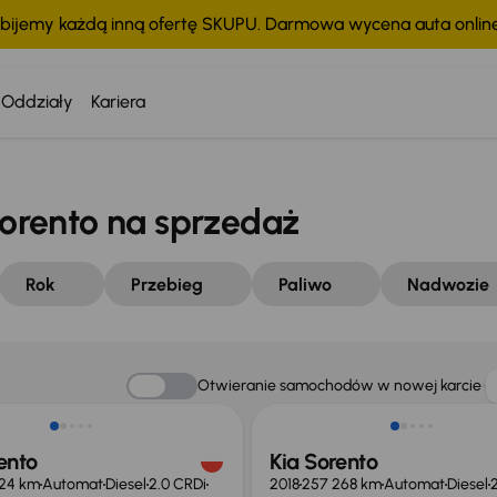
bijemy każdą inną ofertę SKUPU. Darmowa wycena auta onli
Oddziały
Kariera
rento na sprzedaż
Rok
Przebieg
Paliwo
Nadwozie
o 1 500 zł
Otwieranie samochodów w nowej karcie
ento
Kia Sorento
924 km
Automat
Diesel
2.0 CRDi
2018
257 268 km
Automat
Diesel