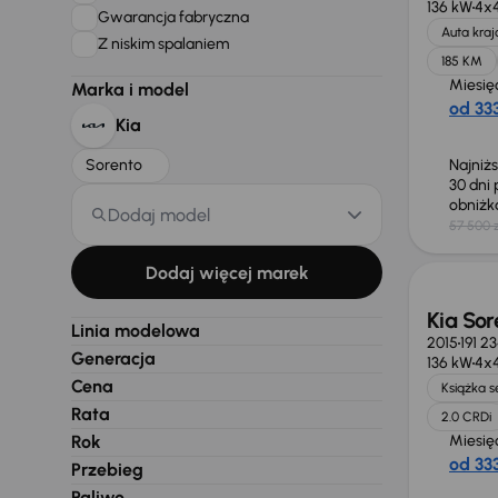
136 kW
4x
Gwarancja fabryczna
Auta kra
Z niskim spalaniem
185 KM
Miesię
Marka i model
od 333
Kia
Sorento
Najniż
30 dni
obniż
Dodaj model
57 500 z
Taniej 
Dodaj więcej marek
Kia Sor
Linia modelowa
2015
191 2
Generacja
136 kW
4x
Cena
Książka 
Rata
2.0 CRDi
Rok
Miesię
od 333
Przebieg
Paliwo