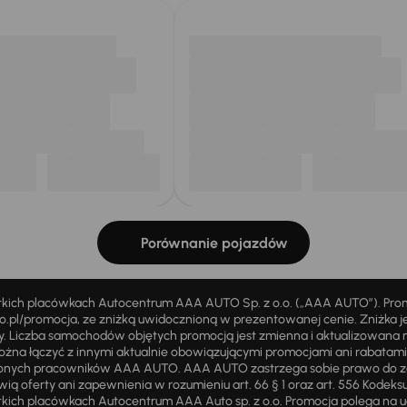
Porównanie pojazdów
stkich placówkach Autocentrum AAA AUTO Sp. z o.o. („AAA AUTO”). Pr
pl/promocja, ze zniżką uwidocznioną w prezentowanej cenie. Zniżka je
ży. Liczba samochodów objętych promocją jest zmienna i aktualizowana 
ożna łączyć z innymi aktualnie obowiązującymi promocjami ani rabatam
żnionych pracowników AAA AUTO. AAA AUTO zastrzega sobie prawo do 
ią oferty ani zapewnienia w rozumieniu art. 66 § 1 oraz art. 556 Kodeks
ich placówkach Autocentrum AAA Auto sp. z o.o. Promocja polega na ud