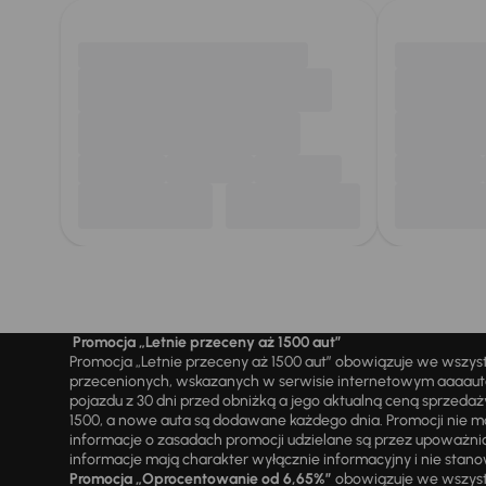
Promocja „Letnie przeceny aż 1500 aut”
Promocja „Letnie przeceny aż 1500 aut” obowiązuje we wszy
przecenionych, wskazanych w serwisie internetowym aaaauto.
pojazdu z 30 dni przed obniżką a jego aktualną ceną sprzeda
1500, a nowe auta są dodawane każdego dnia. Promocji nie m
informacje o zasadach promocji udzielane są przez upowa
informacje mają charakter wyłącznie informacyjny i nie stanow
Promocja „Oprocentowanie od 6,65%”
obowiązuje we wszystk