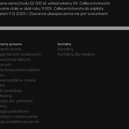
cena samochodu 52 000 zł, wkład własny 0%. Całkowita kwota
ie stałe w skali roku: 9,00%. Całkowita kwota do zapłaty:
a dzień 11.12.2025 r. Zawarcie ubezpieczenia nie jest warunkiem
menty prawne
Kontakty
lamin strony
Kontakty
uga danych osobowych
Kontakty dla mediów
twarzanie danych
owych
y korzystania z plików
ies
wienia plików cookie
Act
ik sprzedaży
tkowej
acje dot. płatności
wką
tegia podatkowa
macja o realizowanej
egii podatkowej za rok