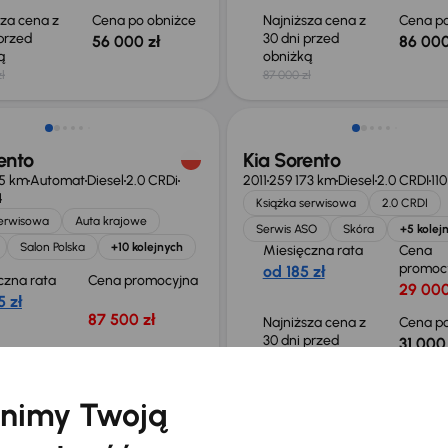
sza cena z
Cena po obniżce
Najniższa cena z
Cena po
 przed
30 dni przed
56 000 zł
86 000
ką
obniżką
ł
87 000 zł
 skupione
ento
Kia Sorento
5 km
Automat
Diesel
2.0 CRDi
2011
259 173 km
Diesel
2.0 CRDI
11
4
Książka serwisowa
2.0 CRDI
serwisowa
Auta krajowe
Serwis ASO
Skóra
+5 kolej
Salon Polska
+10 kolejnych
Miesięczna rata
Cena
promoc
od 185 zł
czna rata
Cena promocyjna
29 000
 zł
87 500 zł
Najniższa cena z
Cena po
30 dni przed
31 000 
obniżką
 zł
30 000 zł
 skupione
nimy Twoją