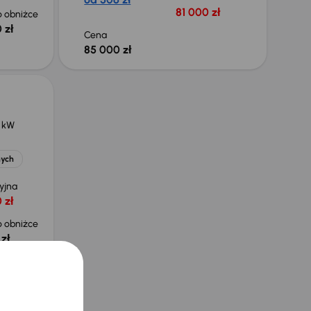
81 000 zł
 obniżce
 zł
Cena
85 000 zł
0 kW
nych
yjna
 zł
 obniżce
zł