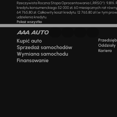
Rzeczywista Roczna Stopa Oprocentowania („RRSO“): 9,81%. R
kredytu konsumenckiego 52 000 zł, 60 miesięcznych rat równy
64 765,80 zł. Całkowity koszt kredytu: 12 765,80 zł (w tym prowi
udzielenia kredytu.
Pokaż wszystko
Kupić auto
Przedsiębi
Oddziały
Sprzedaż samochodów
Kariera
Wymiana samochodu
Finansowanie