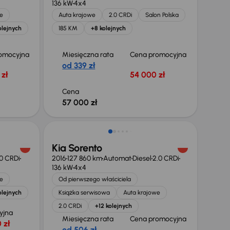
136 kW
4x4
e
Auta krajowe
2.0 CRDi
Salon Polska
olejnych
185 KM
+8 kolejnych
omocyjna
Miesięczna rata
Cena promocyjna
od 339 zł
zł
54 000 zł
Cena
57 000 zł
Kia Sorento
0 CRDi
2016
127 860 km
Automat
Diesel
2.0 CRDi
136 kW
4x4
e
Od pierwszego właściciela
olejnych
Książka serwisowa
Auta krajowe
2.0 CRDi
+12 kolejnych
yjna
Miesięczna rata
Cena promocyjna
 zł
od 506 zł