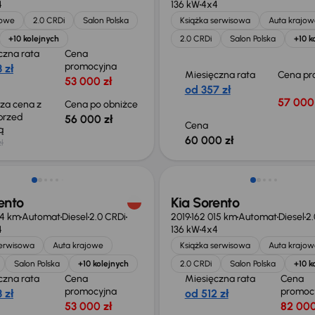
4
136 kW
4x4
jowe
2.0 CRDi
Salon Polska
Książka serwisowa
Auta krajow
+10 kolejnych
2.0 CRDi
Salon Polska
+10 k
czna rata
Cena
promocyjna
 zł
Miesięczna rata
Cena pr
53 000 zł
od 357 zł
57 000 
sza cena z
Cena po obniżce
 przed
56 000 zł
Cena
ką
60 000 zł
ł
o 1 000 zł
Taniej o 1 000 zł
ento
Kia Sorento
34 km
Automat
Diesel
2.0 CRDi
2019
162 015 km
Automat
Diesel
2.
4
136 kW
4x4
serwisowa
Auta krajowe
Książka serwisowa
Auta krajow
Salon Polska
+10 kolejnych
2.0 CRDi
Salon Polska
+10 k
czna rata
Cena
Miesięczna rata
Cena
promocyjna
promoc
 zł
od 512 zł
53 000 zł
82 000