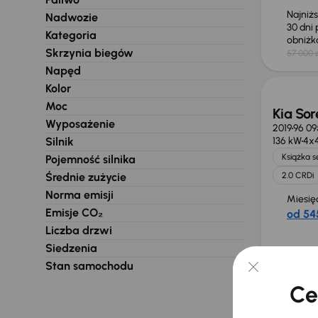
Najniż
Nadwozie
30 dni
Kategoria
obniż
Skrzynia biegów
57 000 z
Świeżo
Napęd
Kolor
Moc
Kia Sor
Wyposażenie
2019
96 09
Silnik
136 kW
4x
Książka 
Pojemność silnika
Średnie zużycie
2.0 CRDi
Norma emisji
Miesię
Emisje CO₂
od 545
Liczba drzwi
Siedzenia
Cena
91 500
Stan samochodu
Świeżo
Ce