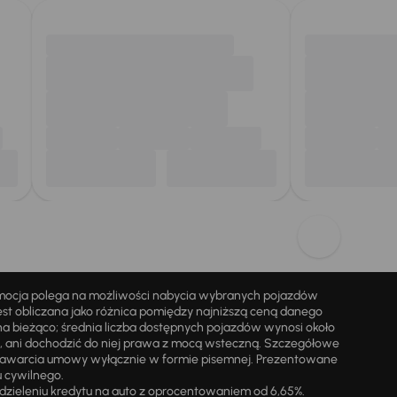
omocja polega na możliwości nabycia wybranych pojazdów
st obliczana jako różnica pomiędzy najniższą ceną danego
na bieżąco; średnia liczba dostępnych pojazdów wynosi około
i, ani dochodzić do niej prawa z mocą wsteczną. Szczegółowe
zawarcia umowy wyłącznie w formie pisemnej. Prezentowane
u cywilnego.
zieleniu kredytu na auto z oprocentowaniem od 6,65%.