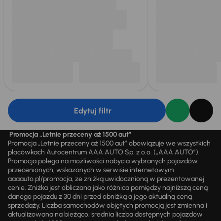
Edytuj filtr
Promocja „Letnie przeceny aż 1500 aut”
Promocja „Letnie przeceny aż 1500 aut” obowiązuje we wszystkich
placówkach Autocentrum AAA AUTO Sp. z o.o. („AAA AUTO”).
Promocja polega na możliwości nabycia wybranych pojazdów
przecenionych, wskazanych w serwisie internetowym
aaaauto.pl/promocja, ze zniżką uwidocznioną w prezentowanej
cenie. Zniżka jest obliczana jako różnica pomiędzy najniższą ceną
danego pojazdu z 30 dni przed obniżką a jego aktualną ceną
sprzedaży. Liczba samochodów objętych promocją jest zmienna i
aktualizowana na bieżąco; średnia liczba dostępnych pojazdów