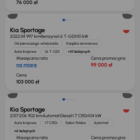
76 000 zł
Kia Sportage
2022
34 997 km
Benzyna
1.6 T-GDI
110 kW
Od pierwszego właściciela
Książka serwisowa
Auta krajowe
1.6 T-GDI
+10 kolejnych
Miesięczna rata
Cena promocyjna
na miarę
99 000 zł
Cena
103 000 zł
Kia Sportage
2017
206 902 km
Automat
Diesel
1.7 CRDi
104 kW
Auta krajowe
1.7 CRDi
Salon Polska
Automat
+6 kolejnych
Miesięczna rata
Cena promocyjna