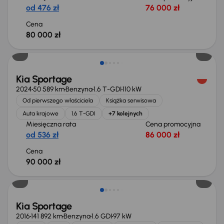
od 476 zł
76 000 zł
Cena
80 000 zł
Możliwość odliczenia VAT
Kia Sportage
2024
50 589 km
Benzyna
1.6 T-GDI
110 kW
Od pierwszego właściciela
Książka serwisowa
Auta krajowe
1.6 T-GDI
+7 kolejnych
Miesięczna rata
Cena promocyjna
od 536 zł
86 000 zł
Cena
90 000 zł
Kia Sportage
2016
141 892 km
Benzyna
1.6 GDI
97 kW