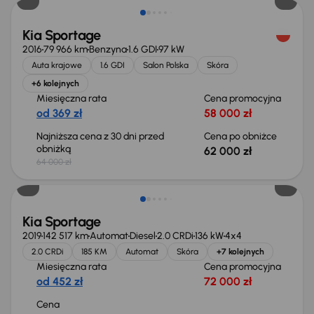
Kia Sportage
2016
79 966 km
Benzyna
1.6 GDI
97 kW
Auta krajowe
1.6 GDI
Salon Polska
Skóra
+6 kolejnych
Miesięczna rata
Cena promocyjna
od 369 zł
58 000 zł
Najniższa cena z 30 dni przed
Cena po obniżce
obniżką
62 000 zł
64 000 zł
Kia Sportage
2019
142 517 km
Automat
Diesel
2.0 CRDi
136 kW
4x4
2.0 CRDi
185 KM
Automat
Skóra
+7 kolejnych
Miesięczna rata
Cena promocyjna
od 452 zł
72 000 zł
Cena