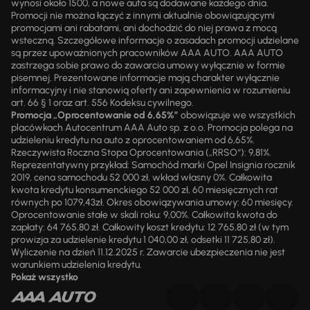
wynosi około 1500, a nowe auta są dodawane każdego dnia.
Promocji nie można łączyć z innymi aktualnie obowiązującymi
promocjami ani rabatami, ani dochodzić do niej prawa z mocą
wsteczną. Szczegółowe informacje o zasadach promocji udzielane
są przez upoważnionych pracowników AAA AUTO. AAA AUTO
zastrzega sobie prawo do zawarcia umowy wyłącznie w formie
pisemnej. Prezentowane informacje mają charakter wyłącznie
informacyjny i nie stanowią oferty ani zapewnienia w rozumieniu
art. 66 § 1 oraz art. 556 Kodeksu cywilnego.
Promocja „Oprocentowanie od 6,65%”
obowiązuje we wszystkich
placówkach Autocentrum AAA Auto sp. z o.o. Promocja polega na
udzieleniu kredytu na auto z oprocentowaniem od 6,65%.
Rzeczywista Roczna Stopa Oprocentowania („RRSO“): 9,81%.
Reprezentatywny przykład: Samochód marki Opel Insignia rocznik
2019, cena samochodu 52 000 zł, wkład własny 0%. Całkowita
kwota kredytu konsumenckiego 52 000 zł, 60 miesięcznych rat
równych po 1079,43zł. Okres obowiązywania umowy: 60 miesięcy.
Oprocentowanie stałe w skali roku: 9,00%. Całkowita kwota do
zapłaty: 64 765,80 zł. Całkowity koszt kredytu: 12 765,80 zł (w tym
prowizja za udzielenie kredytu 1 040,00 zł, odsetki 11 725,80 zł).
Wyliczenie na dzień 11.12.2025 r. Zawarcie ubezpieczenia nie jest
warunkiem udzielenia kredytu.
Pokaż wszystko