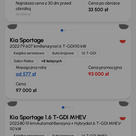
Najniższa cena z 30 dni przed
Cena po obniżce
obniżką
33 500 zł
34 000 zł
Kia Sportage
2022
79 607 km
Benzyna
1.6 T-GDI
110 kW
Książka serwisowa
Auta krajowe
1.6 T-GDI
Salon Polska
+8 kolejnych
Miesięczna rata
Cena promocyjna
od 577 zł
93 000 zł
Cena
97 000 zł
Taniej o 1 500 zł
Kia Sportage 1.6 T-GDI MHEV
2022
80 111 km
Automat
Benzyna + Hybryda
1.6 T-GDI MHEV
110 kW
Książka serwisowa
Auta krajowe
1.6 T-GDI MHEV