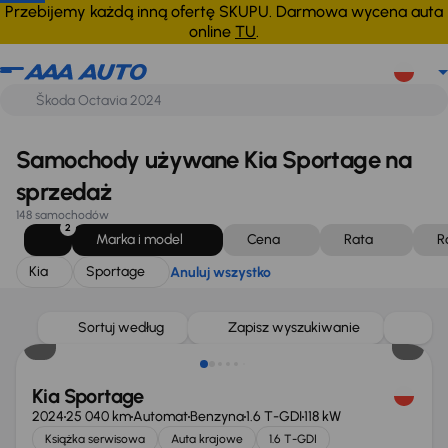
Kia
Sportage
Anuluj wszystko
Przebijemy każdą inną ofertę SKUPU. Darmowa wycena auta
online
TU
.
Samochody używane Kia Sportage na
sprzedaż
148 samochodów
2
Marka i model
Cena
Rata
R
Kia
Sportage
Anuluj wszystko
Taniej o 1 000 zł
Sortuj według
Zapisz wyszukiwanie
Kia Sportage
2024
25 040 km
Automat
Benzyna
1.6 T-GDI
118 kW
Książka serwisowa
Auta krajowe
1.6 T-GDI