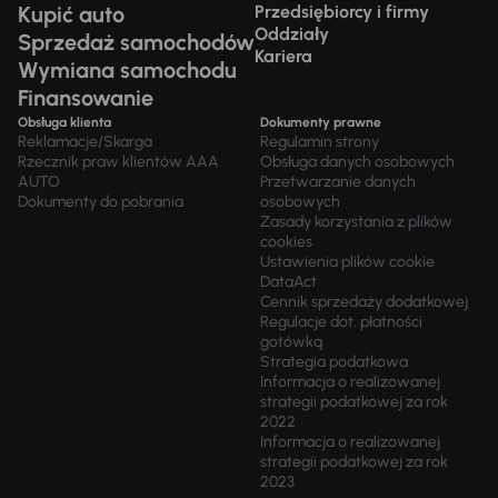
Kupić auto
Przedsiębiorcy i firmy
Oddziały
Sprzedaż samochodów
Kariera
Wymiana samochodu
Finansowanie
Obsługa klienta
Dokumenty prawne
Reklamacje/Skarga
Regulamin strony
Rzecznik praw klientów AAA
Obsługa danych osobowych
AUTO
Przetwarzanie danych
Dokumenty do pobrania
osobowych
Zasady korzystania z plików
cookies
Ustawienia plików cookie
DataAct
Cennik sprzedaży dodatkowej
Regulacje dot. płatności
gotówką
Strategia podatkowa
Informacja o realizowanej
strategii podatkowej za rok
2022
Informacja o realizowanej
strategii podatkowej za rok
2023