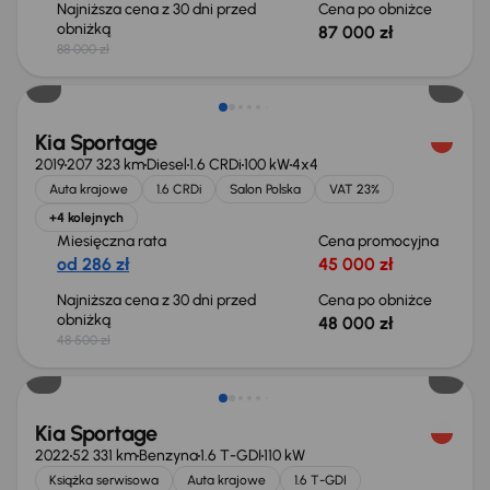
Najniższa cena z 30 dni przed
Cena po obniżce
obniżką
87 000 zł
88 000 zł
Taniej o 500 zł
Kia Sportage
2019
207 323 km
Diesel
1.6 CRDi
100 kW
4x4
Auta krajowe
1.6 CRDi
Salon Polska
VAT 23%
+4 kolejnych
Miesięczna rata
Cena promocyjna
od 286 zł
45 000 zł
Najniższa cena z 30 dni przed
Cena po obniżce
obniżką
48 000 zł
48 500 zł
Taniej o 2 000 zł
Kia Sportage
2022
52 331 km
Benzyna
1.6 T-GDI
110 kW
Książka serwisowa
Auta krajowe
1.6 T-GDI