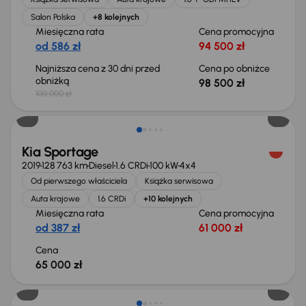
Salon Polska
+8 kolejnych
Miesięczna rata
Cena promocyjna
od 586 zł
94 500 zł
Najniższa cena z 30 dni przed
Cena po obniżce
obniżką
98 500 zł
100 000 zł
Możliwość odliczenia VAT
Kia Sportage
2019
128 763 km
Diesel
1.6 CRDi
100 kW
4x4
Od pierwszego właściciela
Książka serwisowa
Auta krajowe
1.6 CRDi
+10 kolejnych
Miesięczna rata
Cena promocyjna
od 387 zł
61 000 zł
Cena
65 000 zł
Taniej o 2 000 zł