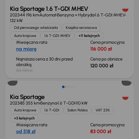
Kia Sportage 1.6 T-GDI MHEV
2023
44 196 km
Automat
Benzyna + Hybryda
1.6 T-GDI MHEV
132 kW
Od pierwszego właściciela
Książka serwisowa
Auta krajowe
1.6 T-GDI MHEV
+11 kolejnych
Miesięczna rata
Cena promocyjna
na miarę
116 000 zł
Najniższa cena z 30 dni przed
Cena po obniżce
obniżką
120 000 zł
122 000 zł
Taniej o 1 000 zł
Kia Sportage
2023
85 355 km
Benzyna
1.6 T-GDI
110 kW
Auta krajowe
1.6 T-GDI
Salon Polska
VAT 23%
+3 kolejnych
Miesięczna rata
Cena promocyjna
od 518 zł
83 000 zł