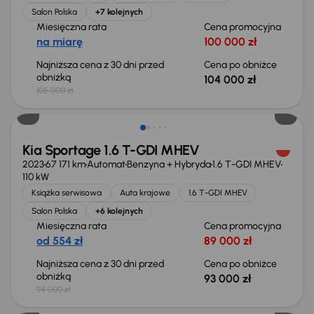
Salon Polska
+7 kolejnych
Miesięczna rata
Cena promocyjna
na miarę
100 000 zł
Najniższa cena z 30 dni przed
Cena po obniżce
obniżką
104 000 zł
105 000 zł
Taniej o 1 000 zł
Kia Sportage 1.6 T-GDI MHEV
2023
67 171 km
Automat
Benzyna + Hybryda
1.6 T-GDI MHEV
110 kW
Książka serwisowa
Auta krajowe
1.6 T-GDI MHEV
Salon Polska
+6 kolejnych
Miesięczna rata
Cena promocyjna
od 554 zł
89 000 zł
Najniższa cena z 30 dni przed
Cena po obniżce
obniżką
93 000 zł
94 000 zł
Taniej o 2 000 zł