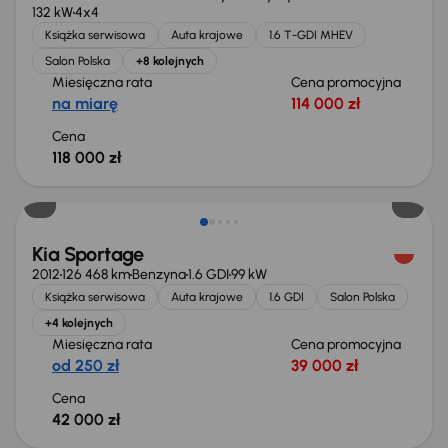
132 kW
4x4
Książka serwisowa
Auta krajowe
1.6 T-GDI MHEV
Salon Polska
+8 kolejnych
Miesięczna rata
Cena promocyjna
na miarę
114 000 zł
Cena
118 000 zł
Kia Sportage
2012
126 468 km
Benzyna
1.6 GDI
99 kW
Książka serwisowa
Auta krajowe
1.6 GDI
Salon Polska
+4 kolejnych
Miesięczna rata
Cena promocyjna
od 250 zł
39 000 zł
Cena
42 000 zł
Możliwość odliczenia VAT