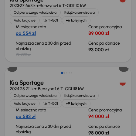
2023
27 668 km
Benzyna
1.6 T-GDI
110 kW
Od pierwszego właściciela
Książka serwisowa
Auta krajowe
1.6 T-GDI
+6 kolejnych
Miesięczna rata
Cena promocyjna
od 554 zł
89 000 zł
Najniższa cena z 30 dni przed
Cena po obniżce
obniżką
93 000 zł
95 000 zł
Taniej o 2 000 zł
Kia Sportage
2024
25 711 km
Benzyna
1.6 T-GDI
118 kW
Od pierwszego właściciela
Książka serwisowa
Auta krajowe
1.6 T-GDI
+9 kolejnych
Miesięczna rata
Cena promocyjna
od 583 zł
94 000 zł
Najniższa cena z 30 dni przed
Cena po obniżce
obniżką
98 000 zł