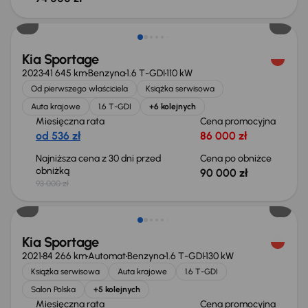
Taniej o 3 000 zł
Kia Sportage
2023
41 645 km
Benzyna
1.6 T-GDI
110 kW
Od pierwszego właściciela
Książka serwisowa
Auta krajowe
1.6 T-GDI
+6 kolejnych
Miesięczna rata
Cena promocyjna
od 536 zł
86 000 zł
Najniższa cena z 30 dni przed
Cena po obniżce
obniżką
90 000 zł
93 000 zł
Kia Sportage
2021
84 266 km
Automat
Benzyna
1.6 T-GDI
130 kW
Książka serwisowa
Auta krajowe
1.6 T-GDI
Salon Polska
+5 kolejnych
Miesięczna rata
Cena promocyjna