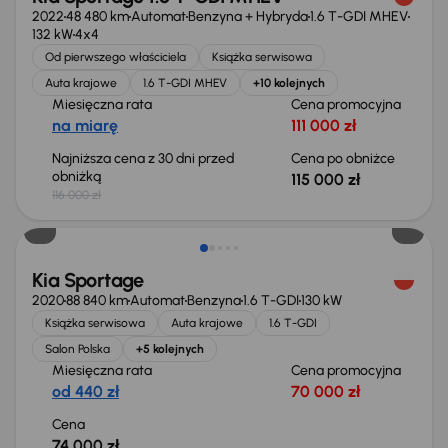
2022
48 480 km
Automat
Benzyna + Hybryda
1.6 T-GDI MHEV
132 kW
4x4
Od pierwszego właściciela
Książka serwisowa
Auta krajowe
1.6 T-GDI MHEV
+10 kolejnych
Miesięczna rata
Cena promocyjna
na miarę
111 000 zł
Najniższa cena z 30 dni przed
Cena po obniżce
obniżką
115 000 zł
116 000 zł
Kia Sportage
2020
88 840 km
Automat
Benzyna
1.6 T-GDI
130 kW
Książka serwisowa
Auta krajowe
1.6 T-GDI
Salon Polska
+5 kolejnych
Miesięczna rata
Cena promocyjna
od 440 zł
70 000 zł
Cena
74 000 zł