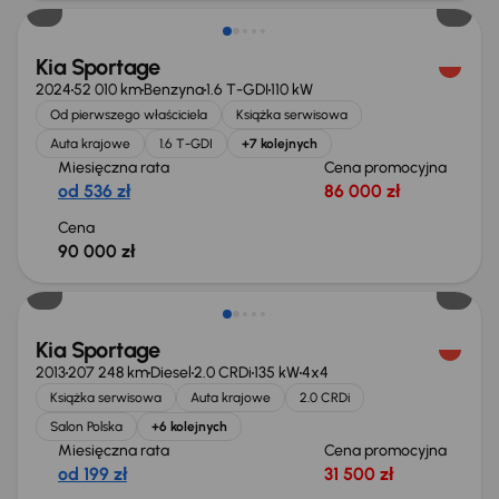
Kia Sportage
2024
52 010 km
Benzyna
1.6 T-GDI
110 kW
Od pierwszego właściciela
Książka serwisowa
Auta krajowe
1.6 T-GDI
+7 kolejnych
Miesięczna rata
Cena promocyjna
od 536 zł
86 000 zł
Cena
90 000 zł
Taniej o 500 zł
Kia Sportage
2013
207 248 km
Diesel
2.0 CRDi
135 kW
4x4
Książka serwisowa
Auta krajowe
2.0 CRDi
Salon Polska
+6 kolejnych
Miesięczna rata
Cena promocyjna
od 199 zł
31 500 zł