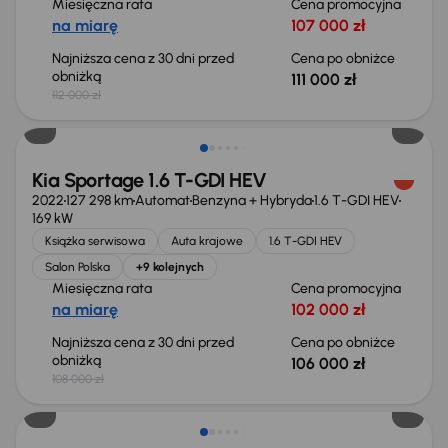
Miesięczna rata
Cena promocyjna
na miarę
107 000 zł
Najniższa cena z 30 dni przed
Cena po obniżce
obniżką
111 000 zł
112 000 zł
Taniej o 2 000 zł
Kia Sportage 1.6 T-GDI HEV
2022
127 298 km
Automat
Benzyna + Hybryda
1.6 T-GDI HEV
169 kW
Książka serwisowa
Auta krajowe
1.6 T-GDI HEV
Salon Polska
+9 kolejnych
Miesięczna rata
Cena promocyjna
na miarę
102 000 zł
Najniższa cena z 30 dni przed
Cena po obniżce
obniżką
106 000 zł
108 000 zł
Taniej o 3 000 zł