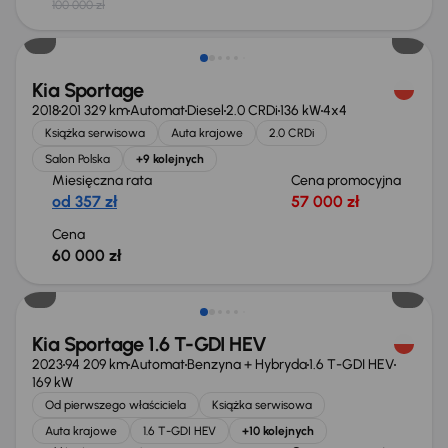
100 000 zł
Kia Sportage
2018
201 329 km
Automat
Diesel
2.0 CRDi
136 kW
4x4
Książka serwisowa
Auta krajowe
2.0 CRDi
Salon Polska
+9 kolejnych
Miesięczna rata
Cena promocyjna
od 357 zł
57 000 zł
Cena
60 000 zł
Taniej o 1 000 zł
Kia Sportage 1.6 T-GDI HEV
2023
94 209 km
Automat
Benzyna + Hybryda
1.6 T-GDI HEV
169 kW
Od pierwszego właściciela
Książka serwisowa
Auta krajowe
1.6 T-GDI HEV
+10 kolejnych