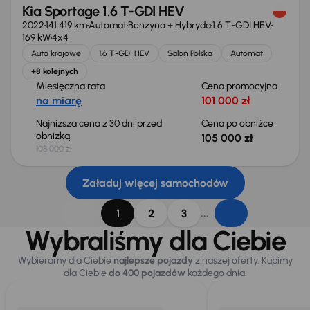
Kia Sportage 1.6 T-GDI HEV
2022
141 419 km
Automat
Benzyna + Hybryda
1.6 T-GDI HEV
169 kW
4x4
Auta krajowe
1.6 T-GDI HEV
Salon Polska
Automat
+8 kolejnych
Miesięczna rata
Cena promocyjna
na miarę
101 000 zł
Najniższa cena z 30 dni przed
Cena po obniżce
obniżką
105 000 zł
108 000 zł
Załaduj więcej samochodów
...
1
2
3
Wybraliśmy dla Ciebie
Wybieramy dla Ciebie
najlepsze pojazdy
z naszej oferty. Kupimy
dla Ciebie
do 400 pojazdów
każdego dnia.