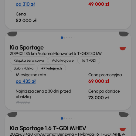
od 310 zł
49 000 zł
Cena
52 000 zł
Taniej o 1 000 zł
Kia Sportage
2019
101 185 km
Automat
Benzyna
1.6 T-GDI
130 kW
Książka serwisowa
Auta krajowe
1.6 T-GDI
Salon Polska
+7 kolejnych
Miesięczna rata
Cena promocyjna
od 435 zł
69 000 zł
Najniższa cena z 30 dni przed
Cena po obniżce
obniżką
73 000 zł
74 000 zł
Kia Sportage 1.6 T-GDI MHEV
2022
63 420 km
Automat
Benzyna + Hybryda
1.6 T-GDI MHEV