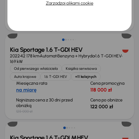
od 560 zł
90 000 zł
Zarządzaj plikami cookie
Najniższa cena z 30 dni przed
Cena po obniżce
obniżką
94 000 zł
95 000 zł
Taniej o 3 000 zł
Kia Sportage 1.6 T-GDI HEV
2022
42 178 km
Automat
Benzyna + Hybryda
1.6 T-GDI HEV
169 kW
Od pierwszego właściciela
Książka serwisowa
Auta krajowe
1.6 T-GDI HEV
+11 kolejnych
Miesięczna rata
Cena promocyjna
na miarę
118 000 zł
Najniższa cena z 30 dni przed
Cena po obniżce
obniżką
122 000 zł
125 000 zł
Taniej o 1 000 zł
Kia Sportage 1.6 T-GDI MHEV