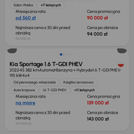
Salon Polska
+7 kolejnych
Miesięczna rata
Cena promocyjna
od 560 zł
90 000 zł
Najniższa cena z 30 dni przed
Cena po obniżce
obniżką
94 000 zł
96 000 zł
Taniej o 4 000 zł
Kia Sportage 1.6 T-GDI PHEV
2022
45 382 km
Automat
Benzyna + Hybryda
1.6 T-GDI PHEV
195 kW
4x4
Od pierwszego właściciela
Książka serwisowa
Auta krajowe
1.6 T-GDI PHEV
+11 kolejnych
Miesięczna rata
Cena promocyjna
na miarę
139 000 zł
Najniższa cena z 30 dni przed
Cena po obniżce
obniżką
143 000 zł
147 000 zł
Taniej o 500 zł