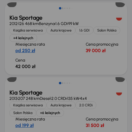
Kia Sportage
2012
126 468 km
Benzyna
1.6 GDI
99 kW
Książka serwisowa
Auta krajowe
1.6 GDI
Salon Polska
+4 kolejnych
Miesięczna rata
Cena promocyjna
od 250 zł
39 000 zł
Cena
42 000 zł
Taniej o 500 zł
Kia Sportage
2013
207 248 km
Diesel
2.0 CRDi
135 kW
4x4
Książka serwisowa
Auta krajowe
2.0 CRDi
Salon Polska
+6 kolejnych
Miesięczna rata
Cena promocyjna
od 199 zł
31 500 zł