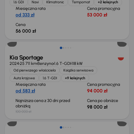
1.6 GDI
Navi
Klimatronic
Tempomat
+2 kolejnych
Miesięczna rata
Cena promocyjna
od 333 zł
53 000 zł
Cena
56 000 zł
Taniej o 2 000 zł
Kia Sportage
2024
25 711 km
Benzyna
1.6 T-GDI
118 kW
Od pierwszego właściciela
Książka serwisowa
Auta krajowe
1.6 T-GDI
+9 kolejnych
Miesięczna rata
Cena promocyjna
od 583 zł
94 000 zł
Najniższa cena z 30 dni przed
Cena po obniżce
obniżką
98 000 zł
100 000 zł