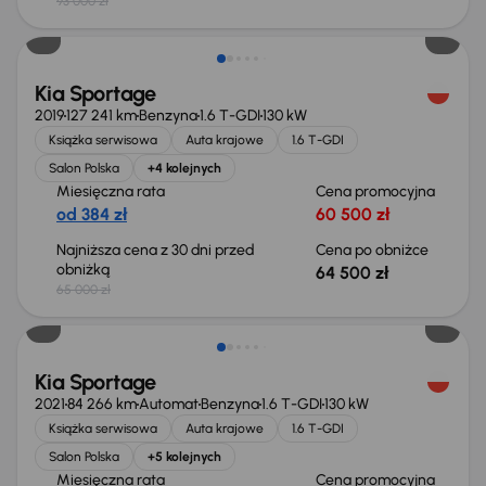
93 000 zł
Taniej o 500 zł
Kia Sportage
2019
127 241 km
Benzyna
1.6 T-GDI
130 kW
Książka serwisowa
Auta krajowe
1.6 T-GDI
Salon Polska
+4 kolejnych
Miesięczna rata
Cena promocyjna
od 384 zł
60 500 zł
Najniższa cena z 30 dni przed
Cena po obniżce
obniżką
64 500 zł
65 000 zł
Kia Sportage
2021
84 266 km
Automat
Benzyna
1.6 T-GDI
130 kW
Książka serwisowa
Auta krajowe
1.6 T-GDI
Salon Polska
+5 kolejnych
Miesięczna rata
Cena promocyjna