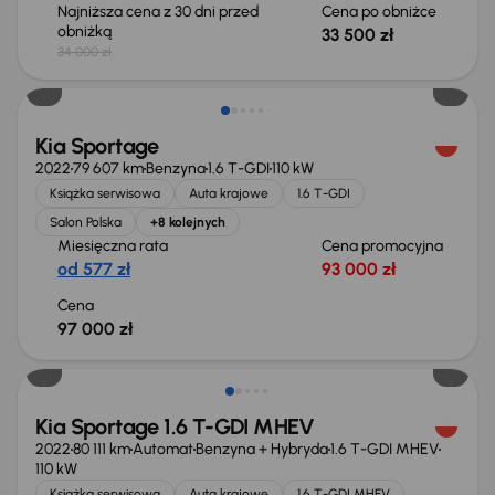
Najniższa cena z 30 dni przed
Cena po obniżce
obniżką
33 500 zł
34 000 zł
Kia Sportage
2022
79 607 km
Benzyna
1.6 T-GDI
110 kW
Książka serwisowa
Auta krajowe
1.6 T-GDI
Salon Polska
+8 kolejnych
Miesięczna rata
Cena promocyjna
od 577 zł
93 000 zł
Cena
97 000 zł
Taniej o 1 500 zł
Kia Sportage 1.6 T-GDI MHEV
2022
80 111 km
Automat
Benzyna + Hybryda
1.6 T-GDI MHEV
110 kW
Książka serwisowa
Auta krajowe
1.6 T-GDI MHEV