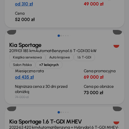
od 310 zł
49 000 zł
Cena
52 000 zł
Taniej o 1 000 zł
Kia Sportage
2019
101 185 km
Automat
Benzyna
1.6 T-GDI
130 kW
Książka serwisowa
Auta krajowe
1.6 T-GDI
Salon Polska
+7 kolejnych
Miesięczna rata
Cena promocyjna
od 435 zł
69 000 zł
Najniższa cena z 30 dni przed
Cena po obniżce
obniżką
73 000 zł
74 000 zł
Kia Sportage 1.6 T-GDI MHEV
2022
63 420 km
Automat
Benzyna + Hybryda
1.6 T-GDI MHEV