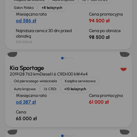
Salon Polska
+8 kolejnych
Miesięczna rata
Cena promocyjna
od 586 zł
94 500 zł
Najniższa cena z 30 dni przed
Cena po obniżce
obniżką
98 500 zł
100 000 zł
Możliwość odliczenia VAT
Kia Sportage
2019
128 763 km
Diesel
1.6 CRDi
100 kW
4x4
Od pierwszego właściciela
Książka serwisowa
Auta krajowe
1.6 CRDi
+10 kolejnych
Miesięczna rata
Cena promocyjna
od 387 zł
61 000 zł
Cena
65 000 zł
Taniej o 2 000 zł