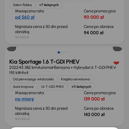
Salon Polska
+7 kolejnych
Miesięczna rata
Cena promocyjna
od 560 zł
90 000 zł
Najniższa cena z 30 dni przed
Cena po obniżce
obniżką
94 000 zł
96 000 zł
Taniej o 4 000 zł
Kia Sportage 1.6 T-GDI PHEV
2022
45 382 km
Automat
Benzyna + Hybryda
1.6 T-GDI PHEV
195 kW
4x4
Od pierwszego właściciela
Książka serwisowa
Auta krajowe
1.6 T-GDI PHEV
+11 kolejnych
Miesięczna rata
Cena promocyjna
na miarę
139 000 zł
Najniższa cena z 30 dni przed
Cena po obniżce
obniżką
143 000 zł
147 000 zł
Taniej o 1 000 zł