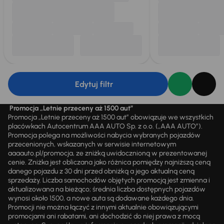
Edytuj filtr
Promocja „Letnie przeceny aż 1500 aut”
Promocja „Letnie przeceny aż 1500 aut” obowiązuje we wszystkich
placówkach Autocentrum AAA AUTO Sp. z o.o. („AAA AUTO”).
Promocja polega na możliwości nabycia wybranych pojazdów
przecenionych, wskazanych w serwisie internetowym
aaaauto.pl/promocja, ze zniżką uwidocznioną w prezentowanej
cenie. Zniżka jest obliczana jako różnica pomiędzy najniższą ceną
danego pojazdu z 30 dni przed obniżką a jego aktualną ceną
sprzedaży. Liczba samochodów objętych promocją jest zmienna i
aktualizowana na bieżąco; średnia liczba dostępnych pojazdów
wynosi około 1500, a nowe auta są dodawane każdego dnia.
Promocji nie można łączyć z innymi aktualnie obowiązującymi
promocjami ani rabatami, ani dochodzić do niej prawa z mocą