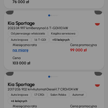
76 000 zł
Kia Sportage
2022
34 997 km
Benzyna
1.6 T-GDI
110 kW
Od pierwszego właściciela
Książka serwisowa
Auta krajowe
1.6 T-GDI
+10 kolejnych
Miesięczna rata
Cena promocyjna
na miarę
99 000 zł
Cena
103 000 zł
Kia Sportage
2017
206 902 km
Automat
Diesel
1.7 CRDi
104 kW
Auta krajowe
1.7 CRDi
Salon Polska
Automat
+6 kolejnych
Miesięczna rata
Cena promocyjna