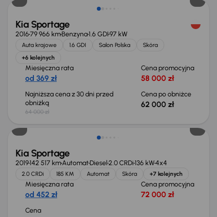
Kia Sportage
2016
79 966 km
Benzyna
1.6 GDI
97 kW
Auta krajowe
1.6 GDI
Salon Polska
Skóra
+6 kolejnych
Miesięczna rata
Cena promocyjna
od 369 zł
58 000 zł
Najniższa cena z 30 dni przed
Cena po obniżce
obniżką
62 000 zł
64 000 zł
Kia Sportage
2019
142 517 km
Automat
Diesel
2.0 CRDi
136 kW
4x4
2.0 CRDi
185 KM
Automat
Skóra
+7 kolejnych
Miesięczna rata
Cena promocyjna
od 452 zł
72 000 zł
Cena