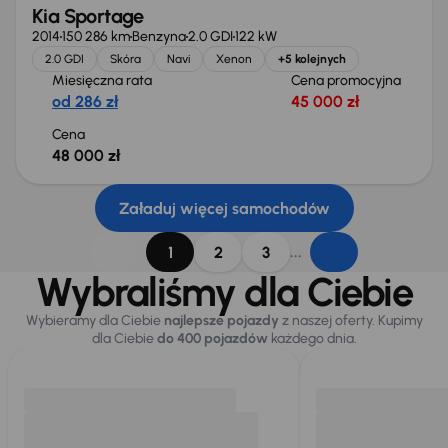
Kia Sportage
2014
150 286 km
Benzyna
2.0 GDI
122 kW
2.0 GDI
Skóra
Navi
Xenon
+5 kolejnych
Miesięczna rata
Cena promocyjna
od 286 zł
45 000 zł
Cena
48 000 zł
Załaduj więcej samochodów
...
1
2
3
Wybraliśmy dla Ciebie
Wybieramy dla Ciebie
najlepsze pojazdy
z naszej oferty. Kupimy
dla Ciebie
do 400 pojazdów
każdego dnia.