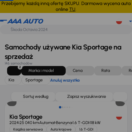
Kia
Sportage
Anuluj wszystko
Przebijemy każdą inną ofertę SKUPU. Darmowa wycena auta
online
TU
.
Samochody używane Kia Sportage na
sprzedaż
146 samochodów
2
Marka i model
Cena
Rata
R
Kia
Sportage
Anuluj wszystko
Taniej o 1 000 zł
Sortuj według
Zapisz wyszukiwanie
Kia Sportage
2024
25 040 km
Automat
Benzyna
1.6 T-GDI
118 kW
Książka serwisowa
Auta krajowe
1.6 T-GDI