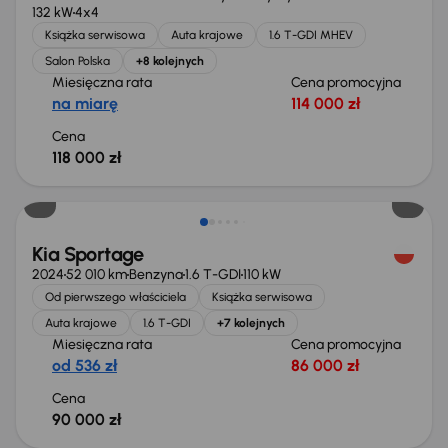
132 kW
4x4
Książka serwisowa
Auta krajowe
1.6 T-GDI MHEV
Salon Polska
+8 kolejnych
Miesięczna rata
Cena promocyjna
na miarę
114 000 zł
Cena
118 000 zł
Możliwość odliczenia VAT
Kia Sportage
2024
52 010 km
Benzyna
1.6 T-GDI
110 kW
Od pierwszego właściciela
Książka serwisowa
Auta krajowe
1.6 T-GDI
+7 kolejnych
Miesięczna rata
Cena promocyjna
od 536 zł
86 000 zł
Cena
90 000 zł