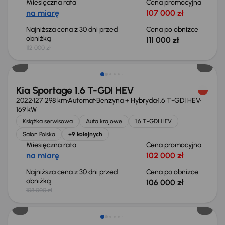
Miesięczna rata
Cena promocyjna
na miarę
107 000 zł
Najniższa cena z 30 dni przed
Cena po obniżce
obniżką
111 000 zł
112 000 zł
Taniej o 2 000 zł
Kia Sportage 1.6 T-GDI HEV
2022
127 298 km
Automat
Benzyna + Hybryda
1.6 T-GDI HEV
169 kW
Książka serwisowa
Auta krajowe
1.6 T-GDI HEV
Salon Polska
+9 kolejnych
Miesięczna rata
Cena promocyjna
na miarę
102 000 zł
Najniższa cena z 30 dni przed
Cena po obniżce
obniżką
106 000 zł
108 000 zł