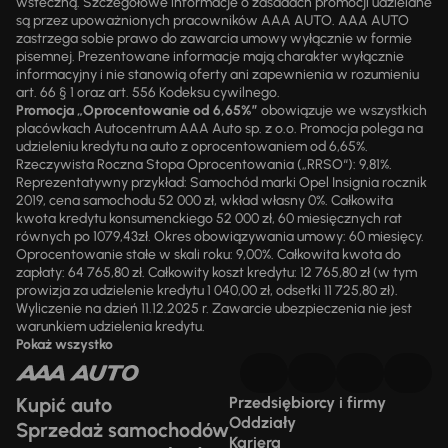
wsteczną. Szczegółowe informacje o zasadach promocji udzielane
są przez upoważnionych pracowników AAA AUTO. AAA AUTO
zastrzega sobie prawo do zawarcia umowy wyłącznie w formie
pisemnej. Prezentowane informacje mają charakter wyłącznie
informacyjny i nie stanowią oferty ani zapewnienia w rozumieniu
art. 66 § 1 oraz art. 556 Kodeksu cywilnego.
Promocja „Oprocentowanie od 6,65%”
obowiązuje we wszystkich
placówkach Autocentrum AAA Auto sp. z o.o. Promocja polega na
udzieleniu kredytu na auto z oprocentowaniem od 6,65%.
Rzeczywista Roczna Stopa Oprocentowania („RRSO“): 9,81%.
Reprezentatywny przykład: Samochód marki Opel Insignia rocznik
2019, cena samochodu 52 000 zł, wkład własny 0%. Całkowita
kwota kredytu konsumenckiego 52 000 zł, 60 miesięcznych rat
równych po 1079,43zł. Okres obowiązywania umowy: 60 miesięcy.
Oprocentowanie stałe w skali roku: 9,00%. Całkowita kwota do
zapłaty: 64 765,80 zł. Całkowity koszt kredytu: 12 765,80 zł (w tym
prowizja za udzielenie kredytu 1 040,00 zł, odsetki 11 725,80 zł).
Wyliczenie na dzień 11.12.2025 r. Zawarcie ubezpieczenia nie jest
warunkiem udzielenia kredytu.
Pokaż wszystko
Kupić auto
Przedsiębiorcy i firmy
Oddziały
Sprzedaż samochodów
Kariera