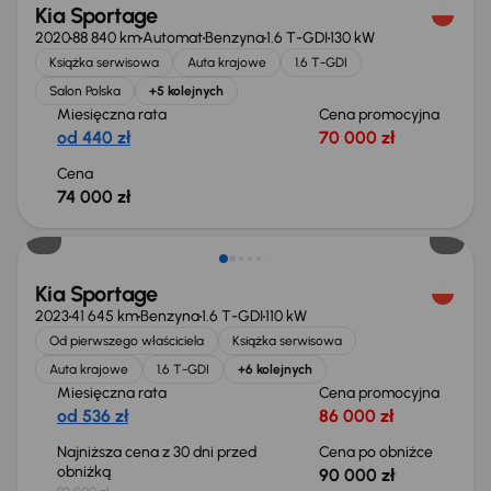
Kia Sportage
2020
88 840 km
Automat
Benzyna
1.6 T-GDI
130 kW
Książka serwisowa
Auta krajowe
1.6 T-GDI
Salon Polska
+5 kolejnych
Miesięczna rata
Cena promocyjna
od 440 zł
70 000 zł
Cena
74 000 zł
Taniej o 3 000 zł
Kia Sportage
2023
41 645 km
Benzyna
1.6 T-GDI
110 kW
Od pierwszego właściciela
Książka serwisowa
Auta krajowe
1.6 T-GDI
+6 kolejnych
Miesięczna rata
Cena promocyjna
od 536 zł
86 000 zł
Najniższa cena z 30 dni przed
Cena po obniżce
obniżką
90 000 zł