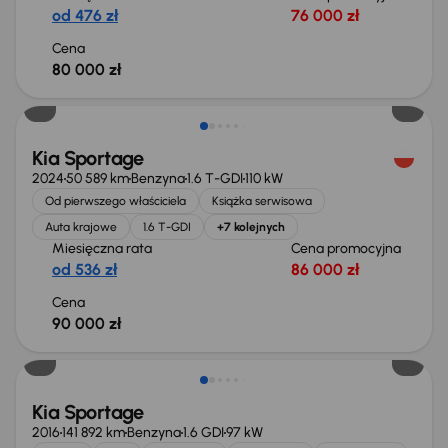
od 476 zł
76 000 zł
Cena
80 000 zł
Możliwość odliczenia VAT
Kia Sportage
2024
50 589 km
Benzyna
1.6 T-GDI
110 kW
Od pierwszego właściciela
Książka serwisowa
Auta krajowe
1.6 T-GDI
+7 kolejnych
Miesięczna rata
Cena promocyjna
od 536 zł
86 000 zł
Cena
90 000 zł
Kia Sportage
2016
141 892 km
Benzyna
1.6 GDI
97 kW