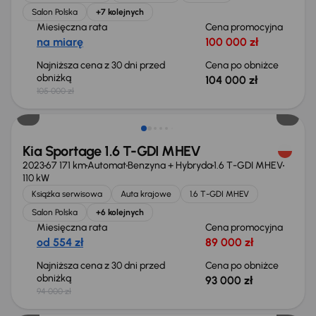
Salon Polska
+7 kolejnych
Miesięczna rata
Cena promocyjna
na miarę
100 000 zł
Najniższa cena z 30 dni przed
Cena po obniżce
obniżką
104 000 zł
105 000 zł
Taniej o 1 000 zł
Kia Sportage 1.6 T-GDI MHEV
2023
67 171 km
Automat
Benzyna + Hybryda
1.6 T-GDI MHEV
110 kW
Książka serwisowa
Auta krajowe
1.6 T-GDI MHEV
Salon Polska
+6 kolejnych
Miesięczna rata
Cena promocyjna
od 554 zł
89 000 zł
Najniższa cena z 30 dni przed
Cena po obniżce
obniżką
93 000 zł
94 000 zł
Taniej o 2 000 zł