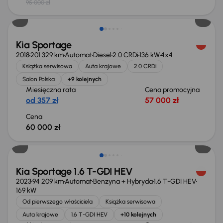
95 000 zł
Kia Sportage
2018
201 329 km
Automat
Diesel
2.0 CRDi
136 kW
4x4
Książka serwisowa
Auta krajowe
2.0 CRDi
Salon Polska
+9 kolejnych
Miesięczna rata
Cena promocyjna
od 357 zł
57 000 zł
Cena
60 000 zł
Taniej o 1 000 zł
Kia Sportage 1.6 T-GDI HEV
2023
94 209 km
Automat
Benzyna + Hybryda
1.6 T-GDI HEV
169 kW
Od pierwszego właściciela
Książka serwisowa
Auta krajowe
1.6 T-GDI HEV
+10 kolejnych