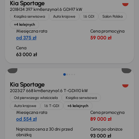
Kia Sportage
2018
134 397 km
Benzyna
1.6 GDI
97 kW
Książka serwisowa
Auta krajowe
1.6 GDI
Salon Polska
+4 kolejnych
Miesięczna rata
Cena promocyjna
od 375 zł
59 000 zł
Cena
63 000 zł
Taniej o 2 000 zł
Kia Sportage
2023
27 668 km
Benzyna
1.6 T-GDI
110 kW
Od pierwszego właściciela
Książka serwisowa
Auta krajowe
1.6 T-GDI
+6 kolejnych
Miesięczna rata
Cena promocyjna
od 554 zł
89 000 zł
Najniższa cena z 30 dni przed
Cena po obniżce
obniżką
93 000 zł