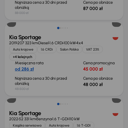
Najniższa cena z 30 dni przed
Cena po obniżce
obniżką
87 000 zł
88 000 zł
Taniej o 500 zł
Kia Sportage
2019
207 323 km
Diesel
1.6 CRDi
100 kW
4x4
Auta krajowe
1.6 CRDi
Salon Polska
VAT 23%
+4 kolejnych
Miesięczna rata
Cena promocyjna
od 286 zł
45 000 zł
Najniższa cena z 30 dni przed
Cena po obniżce
obniżką
48 000 zł
48 500 zł
Taniej o 2 000 zł
Kia Sportage
2022
52 331 km
Benzyna
1.6 T-GDI
110 kW
Książka serwisowa
Auta krajowe
1.6 T-GDI