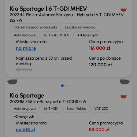
Kia Sportage 1.6 T-GDI MHEV
2023
44 196 km
Automat
Benzyna + Hybryda
1.6 T-GDI MHEV
132 kW
Od pierwszego właściciela
Książka serwisowa
Auta krajowe
1.6 T-GDI MHEV
+11 kolejnych
Miesięczna rata
Cena promocyjna
na miarę
116 000 zł
Najniższa cena z 30 dni przed
Cena po obniżce
obniżką
120 000 zł
122 000 zł
Taniej o 1 000 zł
Kia Sportage
2023
85 355 km
Benzyna
1.6 T-GDI
110 kW
Auta krajowe
1.6 T-GDI
Salon Polska
VAT 23%
+3 kolejnych
Miesięczna rata
Cena promocyjna
od 518 zł
83 000 zł