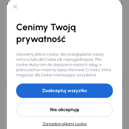
Kia Sportage 1.6 T-GDI MHEV
2023
71 762 km
Automat
Benzyna + Hybryda
1.6 T-GDI MHEV
Cenimy Twoją
110 kW
Książka serwisowa
Auta krajowe
1.6 T-GDI MHEV
prywatność
Salon Polska
+6 kolejnych
Miesięczna rata
Cena promocyjna
od 560 zł
90 000 zł
Używamy plików cookie, aby przeglądanie naszej
witryny było dla Ciebie jak najwygodniejsze. Pliki
Najniższa cena z 30 dni przed
Cena po obniżce
cookie służą nam do ulepszania naszych usług, a
obniżką
94 000 zł
jednocześnie możemy lepiej oferować Ci treści, które
95 000 zł
mogą być dla Ciebie interesujące i przydatne.
Taniej o 3 000 zł
Zaakceptuj wszystko
Kia Sportage 1.6 T-GDI HEV
2022
42 178 km
Automat
Benzyna + Hybryda
1.6 T-GDI HEV
Nie akceptuję
169 kW
Od pierwszego właściciela
Książka serwisowa
Zarządzaj plikami cookie
Auta krajowe
1.6 T-GDI HEV
+11 kolejnych