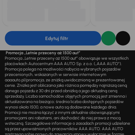
Edytuj filtr
Promocja „Letnie przeceny aż 1500 aut”
Promocja „Letnie przeceny aż 1500 aut” obowiązuje we wszystkich
placówkach Autocentrum AAA AUTO Sp. z o.o. („AAA AUTO”).
Promocja polega na możliwości nabycia wybranych pojazdów
przecenionych, wskazanych w serwisie internetowym
aaaauto.pl/promocja, ze zniżką uwidocznioną w prezentowanej
cenie. Zniżka jest obliczana jako różnica pomiędzy najniższą ceną
danego pojazdu z 30 dni przed obniżką a jego aktualną ceną
sprzedaży. Liczba samochodów objętych promocją jest zmienna i
aktualizowana na bieżąco; średnia liczba dostępnych pojazdów
wynosi około 1500, a nowe auta są dodawane każdego dnia.
Promocji nie można łączyć z innymi aktualnie obowiązującymi
promocjami ani rabatami, ani dochodzić do niej prawa z mocą
wsteczną. Szczegółowe informacje o zasadach promocji udzielane
są przez upoważnionych pracowników AAA AUTO. AAA AUTO
zastrzega sobie prawo do zawarcia umowy wyłącznie w formie