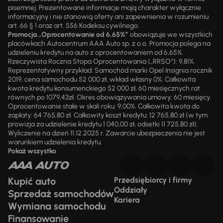
pisemnej. Prezentowane informacje mają charakter wyłącznie
informacyjny i nie stanowią oferty ani zapewnienia w rozumieniu
art. 66 § 1 oraz art. 556 Kodeksu cywilnego.
Promocja „Oprocentowanie od 6,65%”
obowiązuje we wszystkich
placówkach Autocentrum AAA Auto sp. z o.o. Promocja polega na
udzieleniu kredytu na auto z oprocentowaniem od 6,65%.
Rzeczywista Roczna Stopa Oprocentowania („RRSO“): 9,81%.
Reprezentatywny przykład: Samochód marki Opel Insignia rocznik
2019, cena samochodu 52 000 zł, wkład własny 0%. Całkowita
kwota kredytu konsumenckiego 52 000 zł, 60 miesięcznych rat
równych po 1079,43zł. Okres obowiązywania umowy: 60 miesięcy.
Oprocentowanie stałe w skali roku: 9,00%. Całkowita kwota do
zapłaty: 64 765,80 zł. Całkowity koszt kredytu: 12 765,80 zł (w tym
prowizja za udzielenie kredytu 1 040,00 zł, odsetki 11 725,80 zł).
Wyliczenie na dzień 11.12.2025 r. Zawarcie ubezpieczenia nie jest
warunkiem udzielenia kredytu.
Pokaż wszystko
Kupić auto
Przedsiębiorcy i firmy
Oddziały
Sprzedaż samochodów
Kariera
Wymiana samochodu
Finansowanie