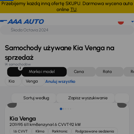
Kia
Venga
Anuluj wszystko
Przebijemy każdą inną ofertę SKUPU. Darmowa wycena auta
online
TU
.
Samochody używane Kia Venga na
sprzedaż
14 samochodów
2
Marka i model
Cena
Rata
R
Kia
Venga
Anuluj wszystko
Taniej o 1 000 zł
Sortuj według
Zapisz wyszukiwanie
Kia Venga
2011
195 611 km
Benzyna
1.6 CVVT
92 kW
1.6 CVVT
Klima
Parktronic
Podgrzewane siedzienia