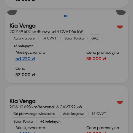
Kia Venga
2017
59 602 km
Benzyna
1.4 CVVT
66 kW
Auta krajowe
1.4 CVVT
Salon Polska
GAZ
+6 kolejnych
Miesięczna rata
Cena promocyjna
od 220 zł
35 000 zł
Cena
37 000 zł
Świeżo skupione
Kia Venga
2016
110 698 km
Benzyna
1.6 CVVT
92 kW
Od pierwszego właściciela
Auta krajowe
1.6 CVVT
Salon Polska
+6 kolejnych
Miesięczna rata
Cena promocyjna