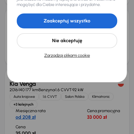
mogą być dla Ciebie interesujące i przydatne.
Zaakceptuj wszystko
Kia Venga
2010
111 523 km
Benzyna
1.4 CVVT
66 kW
Auta krajowe
1.4 CVVT
Salon Polska
Klima
Nie akceptuję
+1 kolejnych
Miesięczna rata
Cena
Zarządzaj plikami cookie
od 101 zł
17 000 zł
Kia Venga
2016
140 177 km
Benzyna
1.6 CVVT
92 kW
Auta krajowe
1.6 CVVT
Salon Polska
Klimatronic
+3 kolejnych
Miesięczna rata
Cena promocyjna
od 208 zł
33 000 zł
Cena
35 000 zł