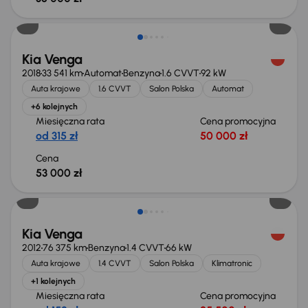
Kia Venga
2018
33 541 km
Automat
Benzyna
1.6 CVVT
92 kW
Auta krajowe
1.6 CVVT
Salon Polska
Automat
+6 kolejnych
Miesięczna rata
Cena promocyjna
od 315 zł
50 000 zł
Cena
53 000 zł
Kia Venga
2012
76 375 km
Benzyna
1.4 CVVT
66 kW
Auta krajowe
1.4 CVVT
Salon Polska
Klimatronic
+1 kolejnych
Miesięczna rata
Cena promocyjna