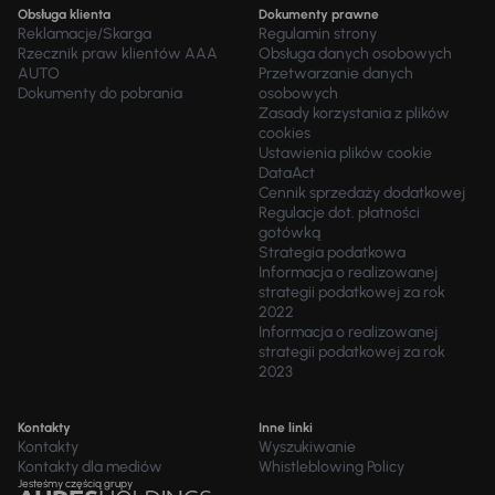
Obsługa klienta
Dokumenty prawne
Reklamacje/Skarga
Regulamin strony
Rzecznik praw klientów AAA
Obsługa danych osobowych
AUTO
Przetwarzanie danych
Dokumenty do pobrania
osobowych
Zasady korzystania z plików
cookies
Ustawienia plików cookie
DataAct
Cennik sprzedaży dodatkowej
Regulacje dot. płatności
gotówką
Strategia podatkowa
Informacja o realizowanej
strategii podatkowej za rok
2022
Informacja o realizowanej
strategii podatkowej za rok
2023
Kontakty
Inne linki
Kontakty
Wyszukiwanie
Kontakty dla mediów
Whistleblowing Policy
Jesteśmy częścią grupy