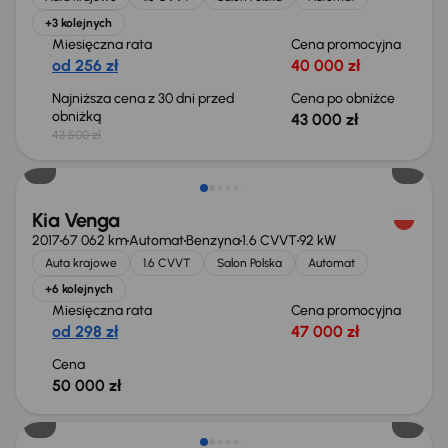
+3 kolejnych
Miesięczna rata
Cena promocyjna
od 256 zł
40 000 zł
Najniższa cena z 30 dni przed
Cena po obniżce
obniżką
43 000 zł
43 500 zł
Kia Venga
2017
67 062 km
Automat
Benzyna
1.6 CVVT
92 kW
Auta krajowe
1.6 CVVT
Salon Polska
Automat
+6 kolejnych
Miesięczna rata
Cena promocyjna
od 298 zł
47 000 zł
Cena
50 000 zł
Możliwość odliczenia VAT