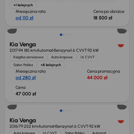
+1 kolejnych
Miesięczna rata
Cena po obniżce
od 110 zł
18 500 zł
Kia Venga
2017
94 185 km
Automat
Benzyna
1.6 CVVT
92 kW
Książka serwisowa
Auta krajowe
1.6 CVVT
Salon Polska
+8 kolejnych
Miesięczna rata
Cena promocyjna
od 280 zł
44 000 zł
Cena
47 000 zł
Taniej o 500 zł
Kia Venga
2016
79 252 km
Automat
Benzyna
1.6 CVVT
92 kW
Auta krajowe
1.6 CVVT
Salon Polska
Automat