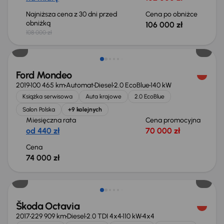
Najniższa cena z 30 dni przed
Cena po obniżce
obniżką
106 000 zł
108 000 zł
Ford Mondeo
2019
100 465 km
Automat
Diesel
2.0 EcoBlue
140 kW
Książka serwisowa
Auta krajowe
2.0 EcoBlue
Salon Polska
+9 kolejnych
Miesięczna rata
Cena promocyjna
od 440 zł
70 000 zł
Cena
74 000 zł
Škoda Octavia
2017
229 909 km
Diesel
2.0 TDI 4x4
110 kW
4x4