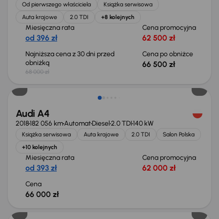
Od pierwszego właściciela
Książka serwisowa
Auta krajowe
2.0 TDI
+8 kolejnych
Miesięczna rata
Cena promocyjna
od 396 zł
62 500 zł
Najniższa cena z 30 dni przed
Cena po obniżce
obniżką
66 500 zł
68 000 zł
Audi A4
2018
182 056 km
Automat
Diesel
2.0 TDI
140 kW
Książka serwisowa
Auta krajowe
2.0 TDI
Salon Polska
+10 kolejnych
Miesięczna rata
Cena promocyjna
od 393 zł
62 000 zł
Cena
66 000 zł