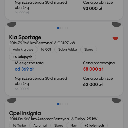
Najniższa cena z 30 dni przed
Cena po obniżce
obniżką
93 000 zł
94 000 zł
Taniej o 2 000 zł
Kia Sportage
2016
79 966 km
Benzyna
1.6 GDI
97 kW
Auta krajowe
1.6 GDI
Salon Polska
Skóra
+6 kolejnych
Miesięczna rata
Cena promocyjna
od 369 zł
58 000 zł
Najniższa cena z 30 dni przed
Cena po obniżce
obniżką
62 000 zł
64 000 zł
Opel Insignia
2014
136 968 km
Automat
Benzyna
1.6 Turbo
125 kW
1.6 Turbo
Automat
Skóra
Navi
+5 kolejnych