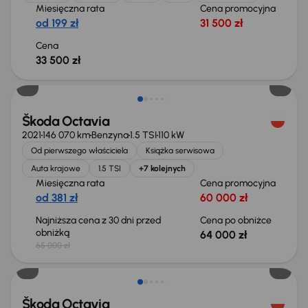
Miesięczna rata
Cena promocyjna
od 199 zł
31 500 zł
Cena
33 500 zł
Taniej o 1 000 zł
Škoda Octavia
2021
146 070 km
Benzyna
1.5 TSI
110 kW
Od pierwszego właściciela
Książka serwisowa
Auta krajowe
1.5 TSI
+7 kolejnych
Miesięczna rata
Cena promocyjna
od 381 zł
60 000 zł
Najniższa cena z 30 dni przed
Cena po obniżce
obniżką
64 000 zł
65 000 zł
Taniej o 1 500 zł
Škoda Octavia