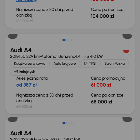
Najniższa cena z 30 dni przed
Cena po obniżce
obniżką
104 000 zł
105 000 zł
Taniej o 1 000 zł
Audi A4
2018
150 329 km
Automat
Benzyna
1.4 TFSI
110 kW
Książka serwisowa
Auta krajowe
1.4 TFSI
Salon Polska
+9 kolejnych
Miesięczna rata
Cena promocyjna
od 387 zł
61 000 zł
Najniższa cena z 30 dni przed
Cena po obniżce
obniżką
65 000 zł
66 000 zł
Audi A4
2012
213 858 km
Diesel
2.0 TDI
100 kW