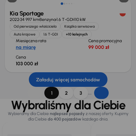
Kia Sportage
2022
34 997 km
Benzyna
1.6 T-GDI
110 kW
Od pierwszego właściciela
Książka serwisowa
Auta krajowe
1.6 T-GDI
+10 kolejnych
Miesięczna rata
Cena promocyjna
na miarę
99 000 zł
Cena
103 000 zł
Załaduj więcej samochodów
...
1
2
3
Wybraliśmy dla Ciebie
Wybieramy dla Ciebie
najlepsze pojazdy
z naszej oferty. Kupimy
dla Ciebie
do 400 pojazdów
każdego dnia.