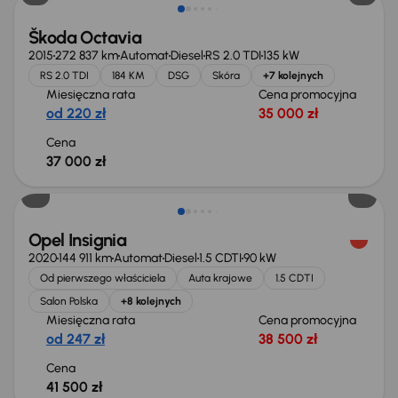
Škoda Octavia
2015
272 837 km
Automat
Diesel
RS 2.0 TDI
135 kW
RS 2.0 TDI
184 KM
DSG
Skóra
+7 kolejnych
Miesięczna rata
Cena promocyjna
od 220 zł
35 000 zł
Cena
37 000 zł
Możliwość odliczenia VAT
Opel Insignia
2020
144 911 km
Automat
Diesel
1.5 CDTI
90 kW
Od pierwszego właściciela
Auta krajowe
1.5 CDTI
Salon Polska
+8 kolejnych
Miesięczna rata
Cena promocyjna
od 247 zł
38 500 zł
Cena
41 500 zł
Taniej o 1 000 zł