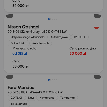
Cena
34 000 zł
Nissan Qashqai
2018
106 012 km
Benzyna
1.2 DIG-T
85 kW
Od pierwszego właściciela
Auta krajowe
1.2 DIG-T
Salon Polska
+6 kolejnych
Miesięczna rata
Cena promocyjna
od 315 zł
50 000 zł
Cena
53 000 zł
Taniej o 1 000 zł
Ford Mondeo
2015
268 188 km
Diesel
2.0 TDCI
110 kW
2.0 TDCI
Navi
Klimatronic
Tempomat
+2 kolejnych