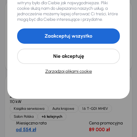
witryny było dla Ciebie jak najwygodniejsze. Pliki
cookie służą nam do ulepszania naszych usług, a
jednocześnie możemy lepiej oferować Ci treści, które
Audi A4
mogą być dla Ciebie interesujące i przydatne.
2015
188 788 km
Automat
Diesel
2.0 TDI
110 kW
2.0 TDI
Automat
Skóra
Navi
+6 kolejnych
Zaakceptuj wszystko
Miesięczna rata
Cena promocyjna
od 280 zł
44 000 zł
Najniższa cena z 30 dni przed
Cena po obniżce
Nie akceptuję
obniżką
47 000 zł
45 000 zł
Taniej o 1 000 zł
Zarządzaj plikami cookie
Kia Sportage 1.6 T-GDI MHEV
2023
67 171 km
Automat
Benzyna + Hybryda
1.6 T-GDI MHEV
110 kW
Książka serwisowa
Auta krajowe
1.6 T-GDI MHEV
Salon Polska
+6 kolejnych
Miesięczna rata
Cena promocyjna
od 554 zł
89 000 zł