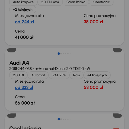
Auta krajowe
2.0 TDI 4x4
Salon Polska
Klimatronic
+2 kolejnych
Miesięczna rata
Cena promocyjna
od 244 zł
38 000 zł
Cena
41 000 zł
Możliwość odliczenia VAT
Audi A4
2018
244 038 km
Automat
Diesel
2.0 TDI
110 kW
2.0 TDI
Automat
VAT 23%
Navi
+4 kolejnych
Miesięczna rata
Cena promocyjna
od 333 zł
53 000 zł
Cena
56 000 zł
Taniej o 1 000 zł
Opel Insignia