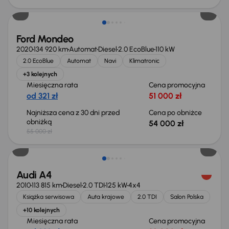
Ford Mondeo
2020
134 920 km
Automat
Diesel
2.0 EcoBlue
110 kW
2.0 EcoBlue
Automat
Navi
Klimatronic
+3 kolejnych
Miesięczna rata
Cena promocyjna
od 321 zł
51 000 zł
Najniższa cena z 30 dni przed
Cena po obniżce
obniżką
54 000 zł
55 000 zł
Audi A4
2010
113 815 km
Diesel
2.0 TDI
125 kW
4x4
Książka serwisowa
Auta krajowe
2.0 TDI
Salon Polska
+10 kolejnych
Miesięczna rata
Cena promocyjna