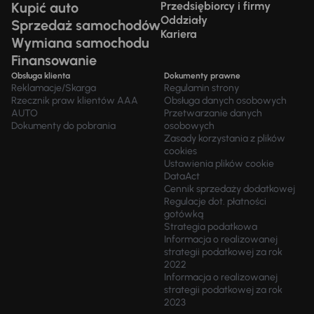
Kupić auto
Przedsiębiorcy i firmy
Oddziały
Sprzedaż samochodów
Kariera
Wymiana samochodu
Finansowanie
Obsługa klienta
Dokumenty prawne
Reklamacje/Skarga
Regulamin strony
Rzecznik praw klientów AAA
Obsługa danych osobowych
AUTO
Przetwarzanie danych
Dokumenty do pobrania
osobowych
Zasady korzystania z plików
cookies
Ustawienia plików cookie
DataAct
Cennik sprzedaży dodatkowej
Regulacje dot. płatności
gotówką
Strategia podatkowa
Informacja o realizowanej
strategii podatkowej za rok
2022
Informacja o realizowanej
strategii podatkowej za rok
2023