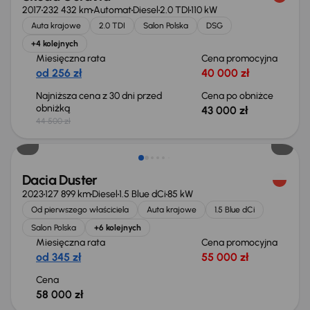
2017
232 432 km
Automat
Diesel
2.0 TDI
110 kW
Auta krajowe
2.0 TDI
Salon Polska
DSG
+4 kolejnych
Miesięczna rata
Cena promocyjna
od 256 zł
40 000 zł
Najniższa cena z 30 dni przed
Cena po obniżce
obniżką
43 000 zł
44 500 zł
Możliwość odliczenia VAT
Dacia Duster
2023
127 899 km
Diesel
1.5 Blue dCi
85 kW
Od pierwszego właściciela
Auta krajowe
1.5 Blue dCi
Salon Polska
+6 kolejnych
Miesięczna rata
Cena promocyjna
od 345 zł
55 000 zł
Cena
58 000 zł
Taniej o 700 zł