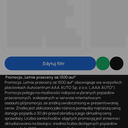
Edytuj filtr
Promocja „Letnie przeceny aż 1500 aut”
Promocja „Letnie przeceny aż 1500 aut” obowiązuje we wszystkich
placówkach Autocentrum AAA AUTO Sp. z o.o. („AAA AUTO”).
Promocja polega na możliwości nabycia wybranych pojazdów
przecenionych, wskazanych w serwisie internetowym
aaaauto.pl/promocja, ze zniżką uwidocznioną w prezentowanej
cenie. Zniżka jest obliczana jako różnica pomiędzy najniższą ceną
danego pojazdu z 30 dni przed obniżką a jego aktualną ceną
sprzedaży. Liczba samochodów objętych promocją jest zmienna i
aktualizowana na bieżąco; średnia liczba dostępnych pojazdów