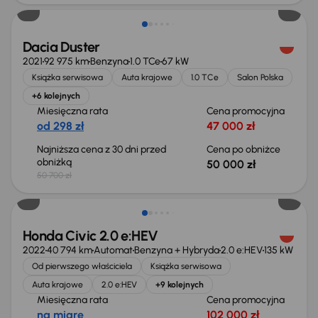
Dacia Duster
2021
92 975 km
Benzyna
1.0 TCe
67 kW
Książka serwisowa
Auta krajowe
1.0 TCe
Salon Polska
+6 kolejnych
Miesięczna rata
Cena promocyjna
od 298 zł
47 000 zł
Najniższa cena z 30 dni przed
Cena po obniżce
obniżką
50 000 zł
50 700 zł
Taniej o 2 000 zł
Honda Civic 2.0 e:HEV
2022
40 794 km
Automat
Benzyna + Hybryda
2.0 e:HEV
135 kW
Od pierwszego właściciela
Książka serwisowa
Auta krajowe
2.0 e:HEV
+9 kolejnych
Miesięczna rata
Cena promocyjna
na miarę
102 000 zł