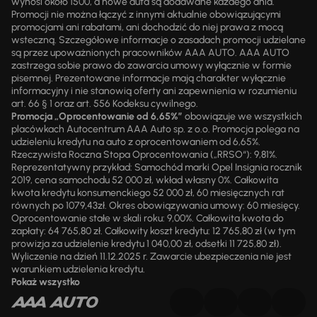
wynosi około 1500, a nowe auta są dodawane każdego dnia.
Promocji nie można łączyć z innymi aktualnie obowiązującymi
promocjami ani rabatami, ani dochodzić do niej prawa z mocą
wsteczną. Szczegółowe informacje o zasadach promocji udzielane
są przez upoważnionych pracowników AAA AUTO. AAA AUTO
zastrzega sobie prawo do zawarcia umowy wyłącznie w formie
pisemnej. Prezentowane informacje mają charakter wyłącznie
informacyjny i nie stanowią oferty ani zapewnienia w rozumieniu
art. 66 § 1 oraz art. 556 Kodeksu cywilnego.
Promocja „Oprocentowanie od 6,65%”
obowiązuje we wszystkich
placówkach Autocentrum AAA Auto sp. z o.o. Promocja polega na
udzieleniu kredytu na auto z oprocentowaniem od 6,65%.
Rzeczywista Roczna Stopa Oprocentowania („RRSO“): 9,81%.
Reprezentatywny przykład: Samochód marki Opel Insignia rocznik
2019, cena samochodu 52 000 zł, wkład własny 0%. Całkowita
kwota kredytu konsumenckiego 52 000 zł, 60 miesięcznych rat
równych po 1079,43zł. Okres obowiązywania umowy: 60 miesięcy.
Oprocentowanie stałe w skali roku: 9,00%. Całkowita kwota do
zapłaty: 64 765,80 zł. Całkowity koszt kredytu: 12 765,80 zł (w tym
prowizja za udzielenie kredytu 1 040,00 zł, odsetki 11 725,80 zł).
Wyliczenie na dzień 11.12.2025 r. Zawarcie ubezpieczenia nie jest
warunkiem udzielenia kredytu.
Pokaż wszystko