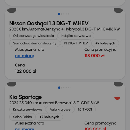
Od nowego taniej o 36 775 zł
Nissan Qashqai 1.3 DIG-T MHEV
2025
8 km
Automat
Benzyna + Hybryda
1.3 DIG-T MHEV
116 kW
Od pierwszego właściciela
Książka serwisowa
Samochód demonstracyjny
1.3 DIG-T MHEV
+9 kolejnych
Miesięczna rata
Cena promocyjna
na miarę
118 000 zł
Cena
122 000 zł
Taniej o 1 000 zł
Kia Sportage
2024
25 040 km
Automat
Benzyna
1.6 T-GDI
118 kW
Książka serwisowa
Auta krajowe
1.6 T-GDI
Salon Polska
+7 kolejnych
Miesięczna rata
Cena promocyjna
na miarę
100 000 zł