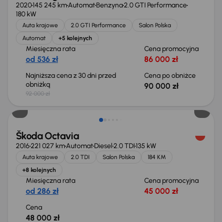
2020
145 245 km
Automat
Benzyna
2.0 GTI Performance
180 kW
Auta krajowe
2.0 GTI Performance
Salon Polska
Automat
+5 kolejnych
Miesięczna rata
Cena promocyjna
od 536 zł
86 000 zł
Najniższa cena z 30 dni przed
Cena po obniżce
obniżką
90 000 zł
92 000 zł
Škoda Octavia
2016
221 027 km
Automat
Diesel
2.0 TDI
135 kW
Auta krajowe
2.0 TDI
Salon Polska
184 KM
+8 kolejnych
Miesięczna rata
Cena promocyjna
od 286 zł
45 000 zł
Cena
48 000 zł