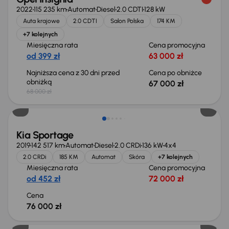
2022
115 235 km
Automat
Diesel
2.0 CDTI
128 kW
Auta krajowe
2.0 CDTI
Salon Polska
174 KM
+7 kolejnych
Miesięczna rata
Cena promocyjna
od 399 zł
63 000 zł
Najniższa cena z 30 dni przed
Cena po obniżce
obniżką
67 000 zł
68 000 zł
Kia Sportage
2019
142 517 km
Automat
Diesel
2.0 CRDi
136 kW
4x4
2.0 CRDi
185 KM
Automat
Skóra
+7 kolejnych
Miesięczna rata
Cena promocyjna
od 452 zł
72 000 zł
Cena
76 000 zł