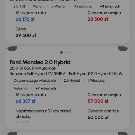
2.0 TDI
Xenon
Bi-Xenon
Klimatronic
+3 kolejnych
Miesięczna rata
Cena promocyjna
od 176 zł
28 500 zł
Cena
29 500 zł
Taniej o 1 500 zł
Ford Mondeo 2.0 Hybrid
2019
151 050 km
Automat
Benzyna Full-Hybrid EV (FHEV) (Full-Hybrid)
2.0 Hybrid
138 kW
Od pierwszego właściciela
2.0 Hybrid
1. Właściciel
Automat
+7 kolejnych
Miesięczna rata
Cena promocyjna
od 357 zł
57 000 zł
Najniższa cena z 30 dni przed
Cena po obniżce
obniżką
60 000 zł
61 500 zł