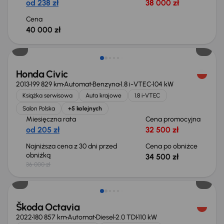
od 238 zł
38 000 zł
Cena
40 000 zł
Taniej o 1 500 zł
Honda Civic
2013
199 829 km
Automat
Benzyna
1.8 i-VTEC
104 kW
Książka serwisowa
Auta krajowe
1.8 i-VTEC
Salon Polska
+5 kolejnych
Miesięczna rata
Cena promocyjna
od 205 zł
32 500 zł
Najniższa cena z 30 dni przed
Cena po obniżce
obniżką
34 500 zł
36 000 zł
Świeżo skupione
Škoda Octavia
2022
180 857 km
Automat
Diesel
2.0 TDI
110 kW