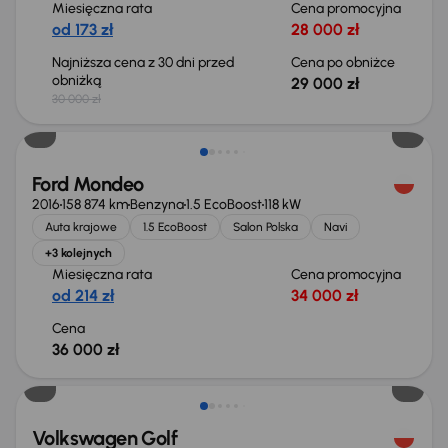
Miesięczna rata
Cena promocyjna
od 173 zł
28 000 zł
Najniższa cena z 30 dni przed
Cena po obniżce
obniżką
29 000 zł
30 000 zł
Ford Mondeo
2016
158 874 km
Benzyna
1.5 EcoBoost
118 kW
Auta krajowe
1.5 EcoBoost
Salon Polska
Navi
+3 kolejnych
Miesięczna rata
Cena promocyjna
od 214 zł
34 000 zł
Cena
36 000 zł
Taniej o 2 000 zł
Volkswagen Golf