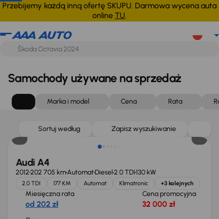
Przebijemy każdą inną ofertę SKUPU. Darmowa wycena auta
online
TU
.
Samochody używane na sprzedaż
Marka i model
Cena
Rata
R
Sortuj według
Zapisz wyszukiwanie
Audi A4
2012
202 705 km
Automat
Diesel
2.0 TDI
130 kW
2.0 TDI
177 KM
Automat
Klimatronic
+3 kolejnych
Miesięczna rata
Cena promocyjna
od 202 zł
32 000 zł