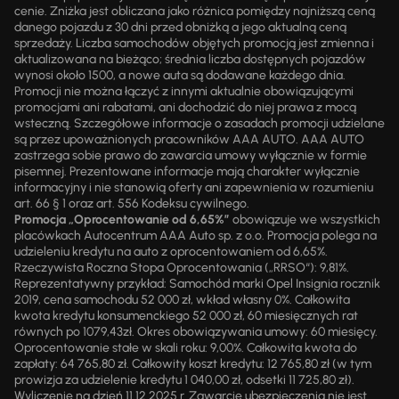
cenie. Zniżka jest obliczana jako różnica pomiędzy najniższą ceną
danego pojazdu z 30 dni przed obniżką a jego aktualną ceną
sprzedaży. Liczba samochodów objętych promocją jest zmienna i
aktualizowana na bieżąco; średnia liczba dostępnych pojazdów
wynosi około 1500, a nowe auta są dodawane każdego dnia.
Promocji nie można łączyć z innymi aktualnie obowiązującymi
promocjami ani rabatami, ani dochodzić do niej prawa z mocą
wsteczną. Szczegółowe informacje o zasadach promocji udzielane
są przez upoważnionych pracowników AAA AUTO. AAA AUTO
zastrzega sobie prawo do zawarcia umowy wyłącznie w formie
pisemnej. Prezentowane informacje mają charakter wyłącznie
informacyjny i nie stanowią oferty ani zapewnienia w rozumieniu
art. 66 § 1 oraz art. 556 Kodeksu cywilnego.
Promocja „Oprocentowanie od 6,65%”
obowiązuje we wszystkich
placówkach Autocentrum AAA Auto sp. z o.o. Promocja polega na
udzieleniu kredytu na auto z oprocentowaniem od 6,65%.
Rzeczywista Roczna Stopa Oprocentowania („RRSO“): 9,81%.
Reprezentatywny przykład: Samochód marki Opel Insignia rocznik
2019, cena samochodu 52 000 zł, wkład własny 0%. Całkowita
kwota kredytu konsumenckiego 52 000 zł, 60 miesięcznych rat
równych po 1079,43zł. Okres obowiązywania umowy: 60 miesięcy.
Oprocentowanie stałe w skali roku: 9,00%. Całkowita kwota do
zapłaty: 64 765,80 zł. Całkowity koszt kredytu: 12 765,80 zł (w tym
prowizja za udzielenie kredytu 1 040,00 zł, odsetki 11 725,80 zł).
Wyliczenie na dzień 11.12.2025 r. Zawarcie ubezpieczenia nie jest