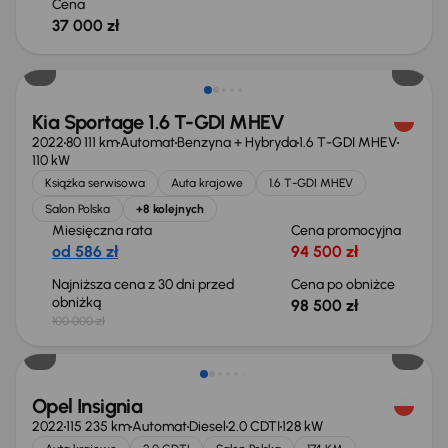
Cena
37 000 zł
Taniej o 1 500 zł
Kia Sportage 1.6 T-GDI MHEV
2022
80 111 km
Automat
Benzyna + Hybryda
1.6 T-GDI MHEV
110 kW
Książka serwisowa
Auta krajowe
1.6 T-GDI MHEV
Salon Polska
+8 kolejnych
Miesięczna rata
Cena promocyjna
od 586 zł
94 500 zł
Najniższa cena z 30 dni przed
Cena po obniżce
obniżką
98 500 zł
100 000 zł
Taniej o 1 000 zł
Opel Insignia
2022
115 235 km
Automat
Diesel
2.0 CDTI
128 kW