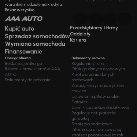
warunkiem udzielenia kredytu.
Pokaż wszystko
Kupić auto
Przedsiębiorcy i firmy
Oddziały
Sprzedaż samochodów
Kariera
Wymiana samochodu
Finansowanie
Obsługa klienta
Dokumenty prawne
Reklamacje/Skarga
Regulamin strony
Rzecznik praw klientów AAA
Obsługa danych osobowych
AUTO
Przetwarzanie danych
Dokumenty do pobrania
osobowych
Zasady korzystania z plików
cookies
Ustawienia plików cookie
DataAct
Cennik sprzedaży dodatkowej
Regulacje dot. płatności
gotówką
Strategia podatkowa
Informacja o realizowanej
strategii podatkowej za rok