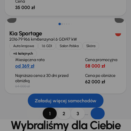
Cena
35 000 zł
Taniej o 2 000 zł
Kia Sportage
2016
79 966 km
Benzyna
1.6 GDI
97 kW
Auta krajowe
1.6 GDI
Salon Polska
Skóra
+6 kolejnych
Miesięczna rata
Cena promocyjna
od 369 zł
58 000 zł
Najniższa cena z 30 dni przed
Cena po obniżce
obniżką
62 000 zł
64 000 zł
Załaduj więcej samochodów
...
1
2
3
Wybraliśmy dla Ciebie