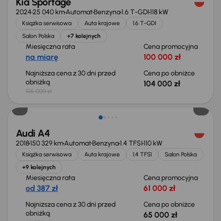
Kia Sportage
2024
25 040 km
Automat
Benzyna
1.6 T-GDI
118 kW
Książka serwisowa
Auta krajowe
1.6 T-GDI
Salon Polska
+7 kolejnych
Miesięczna rata
Cena promocyjna
na miarę
100 000 zł
Najniższa cena z 30 dni przed
Cena po obniżce
obniżką
104 000 zł
105 000 zł
Taniej o 1 000 zł
Audi A4
2018
150 329 km
Automat
Benzyna
1.4 TFSI
110 kW
Książka serwisowa
Auta krajowe
1.4 TFSI
Salon Polska
+9 kolejnych
Miesięczna rata
Cena promocyjna
od 387 zł
61 000 zł
Najniższa cena z 30 dni przed
Cena po obniżce
obniżką
65 000 zł