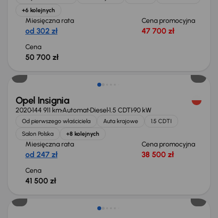
+6 kolejnych
Miesięczna rata
Cena promocyjna
od 302 zł
47 700 zł
Cena
50 700 zł
Możliwość odliczenia VAT
Opel Insignia
2020
144 911 km
Automat
Diesel
1.5 CDTI
90 kW
Od pierwszego właściciela
Auta krajowe
1.5 CDTI
Salon Polska
+8 kolejnych
Miesięczna rata
Cena promocyjna
od 247 zł
38 500 zł
Cena
41 500 zł
Taniej o 1 500 zł