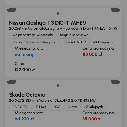
Od nowego taniej o 36 775 zł
Nissan Qashqai 1.3 DIG-T MHEV
2025
8 km
Automat
Benzyna + Hybryda
1.3 DIG-T MHEV
116 kW
Od pierwszego właściciela
Książka serwisowa
Samochód demonstracyjny
1.3 DIG-T MHEV
+9 kolejnych
Miesięczna rata
Cena promocyjna
na miarę
118 000 zł
Cena
122 000 zł
Škoda Octavia
2015
272 837 km
Automat
Diesel
RS 2.0 TDI
135 kW
RS 2.0 TDI
184 KM
DSG
Skóra
+7 kolejnych
Miesięczna rata
Cena promocyjna
od 220 zł
35 000 zł