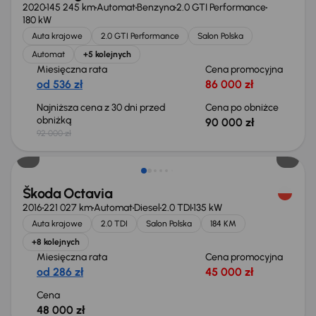
2020
145 245 km
Automat
Benzyna
2.0 GTI Performance
180 kW
Auta krajowe
2.0 GTI Performance
Salon Polska
Automat
+5 kolejnych
Miesięczna rata
Cena promocyjna
od 536 zł
86 000 zł
Najniższa cena z 30 dni przed
Cena po obniżce
obniżką
90 000 zł
92 000 zł
Škoda Octavia
2016
221 027 km
Automat
Diesel
2.0 TDI
135 kW
Auta krajowe
2.0 TDI
Salon Polska
184 KM
+8 kolejnych
Miesięczna rata
Cena promocyjna
od 286 zł
45 000 zł
Cena
48 000 zł