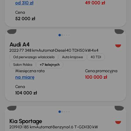
od 310 zł
49 000 zł
Cena
52 000 zł
Możliwość odliczenia VAT
Audi A4
2022
77 348 km
Automat
Diesel
40 TDI
150 kW
4x4
Od pierwszego właściciela
Auta krajowe
40 TDI
Salon Polska
+7 kolejnych
Miesięczna rata
Cena promocyjna
na miarę
100 000 zł
Cena
104 000 zł
Taniej o 1 000 zł
Kia Sportage
2019
101 185 km
Automat
Benzyna
1.6 T-GDI
130 kW