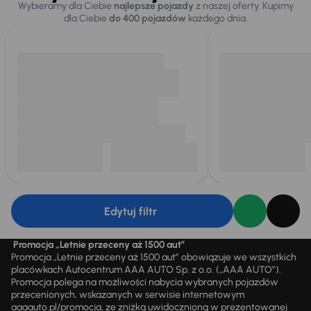
Wybieramy dla Ciebie
najlepsze pojazdy
z naszej oferty. Kupimy
dla Ciebie
do 400 pojazdów
każdego dnia.
Edytuj filtr
Promocja „Letnie przeceny aż 1500 aut”
Promocja „Letnie przeceny aż 1500 aut” obowiązuje we wszystkich
placówkach Autocentrum AAA AUTO Sp. z o.o. („AAA AUTO”).
Promocja polega na możliwości nabycia wybranych pojazdów
przecenionych, wskazanych w serwisie internetowym
aaaauto.pl/promocja, ze zniżką uwidocznioną w prezentowanej