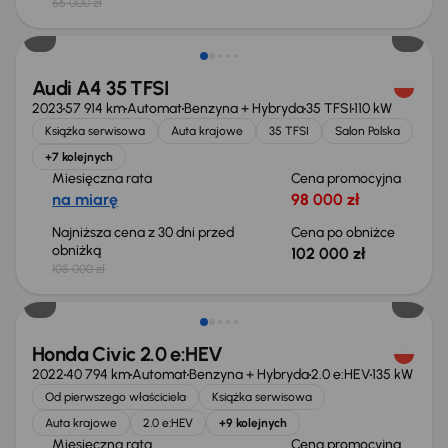
66 000 zł
Taniej o 3 000 zł
Audi A4 35 TFSI
2023
57 914 km
Automat
Benzyna + Hybryda
35 TFSI
110 kW
Książka serwisowa
Auta krajowe
35 TFSI
Salon Polska
+7 kolejnych
Miesięczna rata
Cena promocyjna
na miarę
98 000 zł
Najniższa cena z 30 dni przed
Cena po obniżce
obniżką
102 000 zł
105 000 zł
Taniej o 2 000 zł
Honda Civic 2.0 e:HEV
2022
40 794 km
Automat
Benzyna + Hybryda
2.0 e:HEV
135 kW
Od pierwszego właściciela
Książka serwisowa
Auta krajowe
2.0 e:HEV
+9 kolejnych
Miesięczna rata
Cena promocyjna