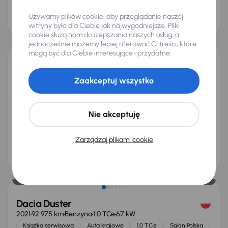
Cena
Używamy plików cookie, aby przeglądanie naszej
103 000 zł
witryny było dla Ciebie jak najwygodniejsze. Pliki
Możliwość odliczenia VAT
cookie służą nam do ulepszania naszych usług, a
jednocześnie możemy lepiej oferować Ci treści, które
mogą być dla Ciebie interesujące i przydatne.
Dacia Duster
2023
127 899 km
Diesel
1.5 Blue dCi
85 kW
Zaakceptuj wszystko
Od pierwszego właściciela
Auta krajowe
1.5 Blue dCi
Salon Polska
+6 kolejnych
Nie akceptuję
Miesięczna rata
Cena promocyjna
od 351 zł
56 000 zł
Zarządzaj plikami cookie
Najniższa cena z 30 dni przed
Cena po obniżce
obniżką
59 000 zł
58 000 zł
Dacia Duster
2021
92 975 km
Benzyna
1.0 TCe
67 kW
Książka serwisowa
Auta krajowe
1.0 TCe
Salon Polska