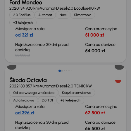
Ford Mondeo
2020
134 920 km
Automat
Diesel
2.0 EcoBlue
110 kW
2.0 EcoBlue
Automat
Navi
Klimatronic
+3 kolejnych
Miesięczna rata
Cena promocyjna
od 321 zł
51 000 zł
Najniższa cena z 30 dni przed
Cena po obniżce
obniżką
54 000 zł
55 000 zł
Świeżo skupione
Škoda Octavia
2022
180 857 km
Automat
Diesel
2.0 TDI
110 kW
Od pierwszego właściciela
Książka serwisowa
Auta krajowe
2.0 TDI
+8 kolejnych
Miesięczna rata
Cena promocyjna
od 396 zł
62 500 zł
Najniższa cena z 30 dni przed
Cena po obniżce
obniżką
66 500 zł