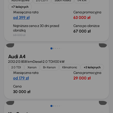
Auta krajowe
2.0 CDTI
Salon Polska
174 KM
+7 kolejnych
Miesięczna rata
Cena promocyjna
od 399 zł
63 000 zł
Najniższa cena z 30 dni przed
Cena po obniżce
obniżką
67 000 zł
68 000 zł
Świeżo skupione
Audi A4
2012
213 858 km
Diesel
2.0 TDI
100 kW
2.0 TDI
Xenon
Bi-Xenon
Klimatronic
+3 kolejnych
Miesięczna rata
Cena promocyjna
od 179 zł
29 000 zł
Cena
30 000 zł
Taniej o 1 000 zł