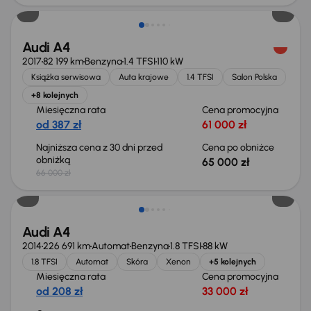
Audi A4
2017
82 199 km
Benzyna
1.4 TFSI
110 kW
Książka serwisowa
Auta krajowe
1.4 TFSI
Salon Polska
+8 kolejnych
Miesięczna rata
Cena promocyjna
od 387 zł
61 000 zł
Najniższa cena z 30 dni przed
Cena po obniżce
obniżką
65 000 zł
66 000 zł
Świeżo skupione
Audi A4
2014
226 691 km
Automat
Benzyna
1.8 TFSI
88 kW
1.8 TFSI
Automat
Skóra
Xenon
+5 kolejnych
Miesięczna rata
Cena promocyjna
od 208 zł
33 000 zł