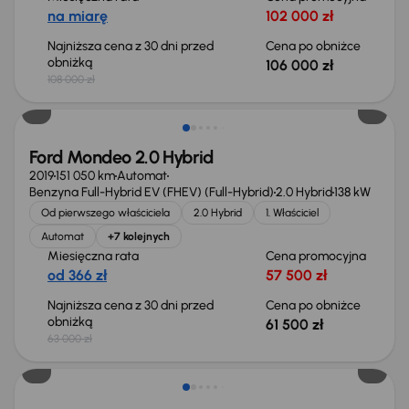
na miarę
102 000 zł
Najniższa cena z 30 dni przed
Cena po obniżce
obniżką
106 000 zł
108 000 zł
Taniej o 1 500 zł
Ford Mondeo 2.0 Hybrid
2019
151 050 km
Automat
Benzyna Full-Hybrid EV (FHEV) (Full-Hybrid)
2.0 Hybrid
138 kW
Od pierwszego właściciela
2.0 Hybrid
1. Właściciel
Automat
+7 kolejnych
Miesięczna rata
Cena promocyjna
od 366 zł
57 500 zł
Najniższa cena z 30 dni przed
Cena po obniżce
obniżką
61 500 zł
63 000 zł
Taniej o 1 000 zł