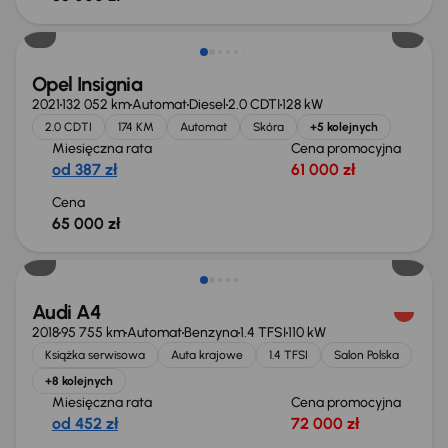
Opel Insignia
2021
132 052 km
Automat
Diesel
2.0 CDTI
128 kW
2.0 CDTI
174 KM
Automat
Skóra
+5 kolejnych
Miesięczna rata
Cena promocyjna
od 387 zł
61 000 zł
Cena
65 000 zł
Świeżo skupione
Audi A4
2018
95 755 km
Automat
Benzyna
1.4 TFSI
110 kW
Książka serwisowa
Auta krajowe
1.4 TFSI
Salon Polska
+8 kolejnych
Miesięczna rata
Cena promocyjna
od 452 zł
72 000 zł