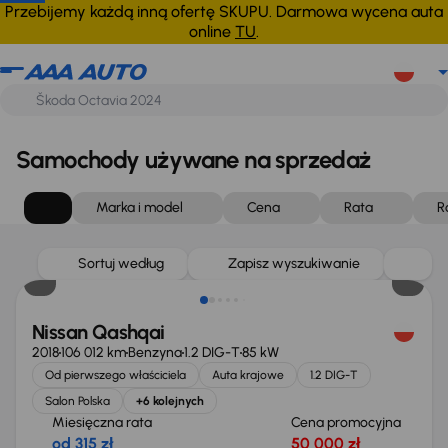
Przebijemy każdą inną ofertę SKUPU. Darmowa wycena auta
online
TU
.
Samochody używane na sprzedaż
Marka i model
Cena
Rata
R
Sortuj według
Zapisz wyszukiwanie
Nissan Qashqai
2018
106 012 km
Benzyna
1.2 DIG-T
85 kW
Od pierwszego właściciela
Auta krajowe
1.2 DIG-T
Salon Polska
+6 kolejnych
Miesięczna rata
Cena promocyjna
od 315 zł
50 000 zł