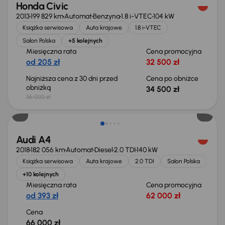
Honda Civic
2013
199 829 km
Automat
Benzyna
1.8 i-VTEC
104 kW
Książka serwisowa
Auta krajowe
1.8 i-VTEC
Salon Polska
+5 kolejnych
Miesięczna rata
Cena promocyjna
od 205 zł
32 500 zł
Najniższa cena z 30 dni przed
Cena po obniżce
obniżką
34 500 zł
36 000 zł
Audi A4
2018
182 056 km
Automat
Diesel
2.0 TDI
140 kW
Książka serwisowa
Auta krajowe
2.0 TDI
Salon Polska
+10 kolejnych
Miesięczna rata
Cena promocyjna
od 393 zł
62 000 zł
Cena
66 000 zł