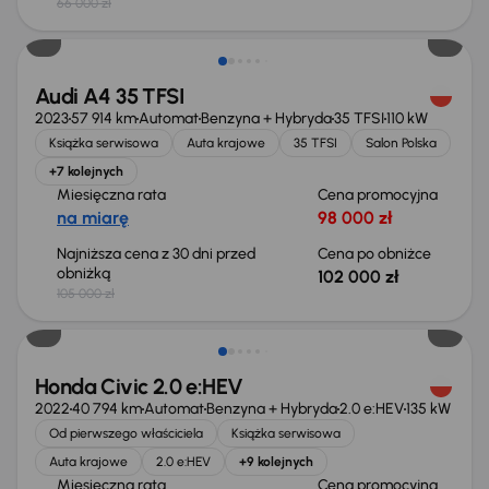
66 000 zł
Taniej o 3 000 zł
Audi A4 35 TFSI
2023
57 914 km
Automat
Benzyna + Hybryda
35 TFSI
110 kW
Książka serwisowa
Auta krajowe
35 TFSI
Salon Polska
+7 kolejnych
Miesięczna rata
Cena promocyjna
na miarę
98 000 zł
Najniższa cena z 30 dni przed
Cena po obniżce
obniżką
102 000 zł
105 000 zł
Taniej o 2 000 zł
Honda Civic 2.0 e:HEV
2022
40 794 km
Automat
Benzyna + Hybryda
2.0 e:HEV
135 kW
Od pierwszego właściciela
Książka serwisowa
Auta krajowe
2.0 e:HEV
+9 kolejnych
Miesięczna rata
Cena promocyjna