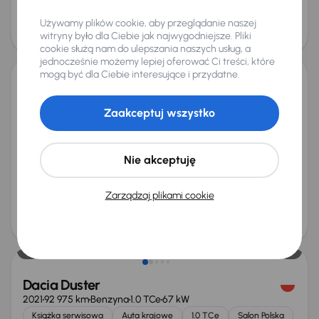
Cena
Używamy plików cookie, aby przeglądanie naszej
103 000 zł
witryny było dla Ciebie jak najwygodniejsze. Pliki
Możliwość odliczenia VAT
cookie służą nam do ulepszania naszych usług, a
jednocześnie możemy lepiej oferować Ci treści, które
mogą być dla Ciebie interesujące i przydatne.
Dacia Duster
2023
127 899 km
Diesel
1.5 Blue dCi
85 kW
Zaakceptuj wszystko
Od pierwszego właściciela
Auta krajowe
1.5 Blue dCi
Salon Polska
+6 kolejnych
Nie akceptuję
Miesięczna rata
Cena promocyjna
od 351 zł
56 000 zł
Zarządzaj plikami cookie
Najniższa cena z 30 dni przed
Cena po obniżce
obniżką
59 000 zł
58 000 zł
Dacia Duster
2021
92 975 km
Benzyna
1.0 TCe
67 kW
Książka serwisowa
Auta krajowe
1.0 TCe
Salon Polska