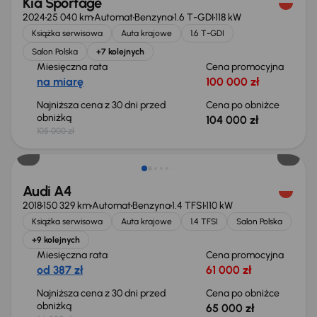
Kia Sportage
2024
25 040 km
Automat
Benzyna
1.6 T-GDI
118 kW
Książka serwisowa
Auta krajowe
1.6 T-GDI
Salon Polska
+7 kolejnych
Miesięczna rata
Cena promocyjna
na miarę
100 000 zł
Najniższa cena z 30 dni przed
Cena po obniżce
obniżką
104 000 zł
105 000 zł
Taniej o 1 000 zł
Audi A4
2018
150 329 km
Automat
Benzyna
1.4 TFSI
110 kW
Książka serwisowa
Auta krajowe
1.4 TFSI
Salon Polska
+9 kolejnych
Miesięczna rata
Cena promocyjna
od 387 zł
61 000 zł
Najniższa cena z 30 dni przed
Cena po obniżce
obniżką
65 000 zł