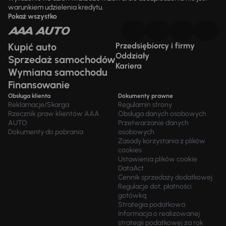
warunkiem udzielenia kredytu.
Pokaż wszystko
Kupić auto
Przedsiębiorcy i firmy
Oddziały
Sprzedaż samochodów
Kariera
Wymiana samochodu
Finansowanie
Obsługa klienta
Dokumenty prawne
Reklamacje/Skarga
Regulamin strony
Rzecznik praw klientów AAA
Obsługa danych osobowych
AUTO
Przetwarzanie danych
Dokumenty do pobrania
osobowych
Zasady korzystania z plików
cookies
Ustawienia plików cookie
DataAct
Cennik sprzedaży dodatkowej
Regulacje dot. płatności
gotówką
Strategia podatkowa
Informacja o realizowanej
strategii podatkowej za rok