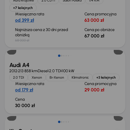
Auta krajowe
2.0 CDTI
Salon Polska
174 KM
+7 kolejnych
Miesięczna rata
Cena promocyjna
od 399 zł
63 000 zł
Najniższa cena z 30 dni przed
Cena po obniżce
obniżką
67 000 zł
68 000 zł
Świeżo skupione
Audi A4
2012
213 858 km
Diesel
2.0 TDI
100 kW
2.0 TDI
Xenon
Bi-Xenon
Klimatronic
+3 kolejnych
Miesięczna rata
Cena promocyjna
od 179 zł
29 000 zł
Cena
30 000 zł
Taniej o 1 000 zł