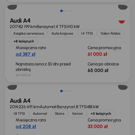
Audi A4
2017
82 199 km
Benzyna
1.4 TFSI
110 kW
Książka serwisowa
Auta krajowe
1.4 TFSI
Salon Polska
+8 kolejnych
Miesięczna rata
Cena promocyjna
od 387 zł
61 000 zł
Najniższa cena z 30 dni przed
Cena po obniżce
obniżką
65 000 zł
66 000 zł
Świeżo skupione
Audi A4
2014
226 691 km
Automat
Benzyna
1.8 TFSI
88 kW
1.8 TFSI
Automat
Skóra
Xenon
+5 kolejnych
Miesięczna rata
Cena promocyjna
od 208 zł
33 000 zł