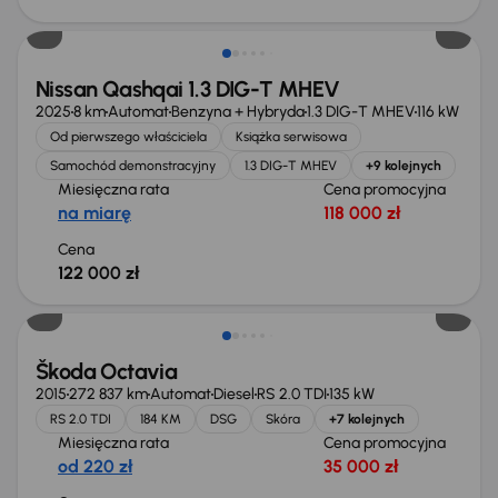
Od nowego taniej o 36 775 zł
Nissan Qashqai 1.3 DIG-T MHEV
2025
8 km
Automat
Benzyna + Hybryda
1.3 DIG-T MHEV
116 kW
Od pierwszego właściciela
Książka serwisowa
Samochód demonstracyjny
1.3 DIG-T MHEV
+9 kolejnych
Miesięczna rata
Cena promocyjna
na miarę
118 000 zł
Cena
122 000 zł
Škoda Octavia
2015
272 837 km
Automat
Diesel
RS 2.0 TDI
135 kW
RS 2.0 TDI
184 KM
DSG
Skóra
+7 kolejnych
Miesięczna rata
Cena promocyjna
od 220 zł
35 000 zł