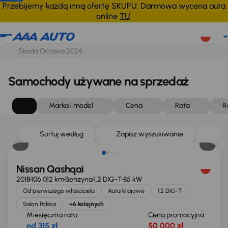
Przebijemy każdą inną ofertę SKUPU. Darmowa wycena auta
online
TU
.
Samochody używane na sprzedaż
Marka i model
Cena
Rata
R
Sortuj według
Zapisz wyszukiwanie
Nissan Qashqai
2018
106 012 km
Benzyna
1.2 DIG-T
85 kW
Od pierwszego właściciela
Auta krajowe
1.2 DIG-T
Salon Polska
+6 kolejnych
Miesięczna rata
Cena promocyjna
od 315 zł
50 000 zł