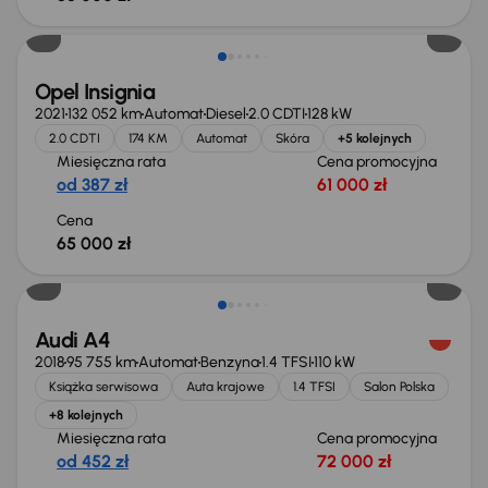
Opel Insignia
2021
132 052 km
Automat
Diesel
2.0 CDTI
128 kW
2.0 CDTI
174 KM
Automat
Skóra
+5 kolejnych
Miesięczna rata
Cena promocyjna
od 387 zł
61 000 zł
Cena
65 000 zł
Świeżo skupione
Audi A4
2018
95 755 km
Automat
Benzyna
1.4 TFSI
110 kW
Książka serwisowa
Auta krajowe
1.4 TFSI
Salon Polska
+8 kolejnych
Miesięczna rata
Cena promocyjna
od 452 zł
72 000 zł