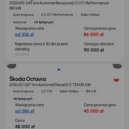
2020
145 245 km
Automat
Benzyna
2.0 GTI Performance
180 kW
Auta krajowe
2.0 GTI Performance
Salon Polska
Automat
+5 kolejnych
Miesięczna rata
Cena promocyjna
od 536 zł
86 000 zł
Najniższa cena z 30 dni przed
Cena po obniżce
obniżką
90 000 zł
92 000 zł
Škoda Octavia
2016
221 027 km
Automat
Diesel
2.0 TDI
135 kW
Auta krajowe
2.0 TDI
Salon Polska
184 KM
+8 kolejnych
Miesięczna rata
Cena promocyjna
od 286 zł
45 000 zł
Cena
48 000 zł