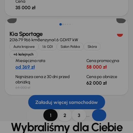
Cena
35 000 zł
Taniej o 2 000 zł
Kia Sportage
2016
79 966 km
Benzyna
1.6 GDI
97 kW
Auta krajowe
1.6 GDI
Salon Polska
Skóra
+6 kolejnych
Miesięczna rata
Cena promocyjna
od 369 zł
58 000 zł
Najniższa cena z 30 dni przed
Cena po obniżce
obniżką
62 000 zł
64 000 zł
Załaduj więcej samochodów
...
1
2
3
Wybraliśmy dla Ciebie