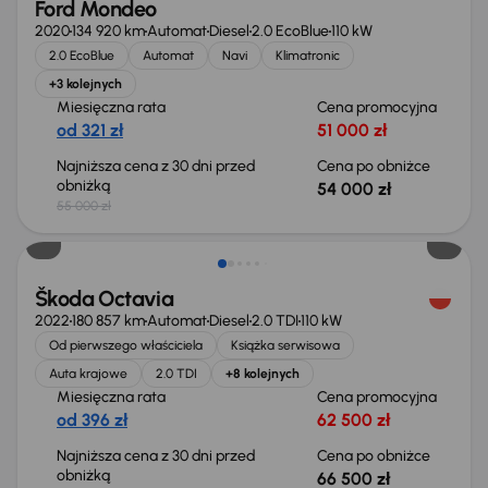
Ford Mondeo
2020
134 920 km
Automat
Diesel
2.0 EcoBlue
110 kW
2.0 EcoBlue
Automat
Navi
Klimatronic
+3 kolejnych
Miesięczna rata
Cena promocyjna
od 321 zł
51 000 zł
Najniższa cena z 30 dni przed
Cena po obniżce
obniżką
54 000 zł
55 000 zł
Świeżo skupione
Škoda Octavia
2022
180 857 km
Automat
Diesel
2.0 TDI
110 kW
Od pierwszego właściciela
Książka serwisowa
Auta krajowe
2.0 TDI
+8 kolejnych
Miesięczna rata
Cena promocyjna
od 396 zł
62 500 zł
Najniższa cena z 30 dni przed
Cena po obniżce
obniżką
66 500 zł