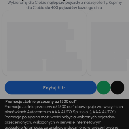
Wybieramy dla Ciebie
najlepsze pojazdy
z naszej oferty. Kupimy
dla Ciebie
do 400 pojazdów
każdego dnia.
Edytuj filtr
Promocja „Letnie przeceny aż 1500 aut”
Promocja „Letnie przeceny aż 1500 aut” obowiązuje we wszystkich
placówkach Autocentrum AAA AUTO Sp. z o.o. („AAA AUTO”).
Promocja polega na możliwości nabycia wybranych pojazdów
przecenionych, wskazanych w serwisie internetowym
aaaauto.pl/promocja, ze zniżką uwidocznioną w prezentowanej