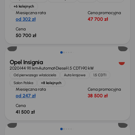
+6 kolejnych
Miesięczna rata
Cena promocyjna
od 302 zł
47 700 zł
Cena
50 700 zł
Możliwość odliczenia VAT
Opel Insignia
2020
144 911 km
Automat
Diesel
1.5 CDTI
90 kW
Od pierwszego właściciela
Auta krajowe
1.5 CDTI
Salon Polska
+8 kolejnych
Miesięczna rata
Cena promocyjna
od 247 zł
38 500 zł
Cena
41 500 zł
Taniej o 1 500 zł