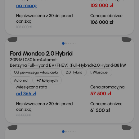
na miarę
102 000 zł
Najniższa cena z 30 dni przed
Cena po obniżce
obniżką
106 000 zł
108 000 zł
Taniej o 1 500 zł
Ford Mondeo 2.0 Hybrid
2019
151 050 km
Automat
Benzyna Full-Hybrid EV (FHEV) (Full-Hybrid)
2.0 Hybrid
138 kW
Od pierwszego właściciela
2.0 Hybrid
1. Właściciel
Automat
+7 kolejnych
Miesięczna rata
Cena promocyjna
od 366 zł
57 500 zł
Najniższa cena z 30 dni przed
Cena po obniżce
obniżką
61 500 zł
63 000 zł
Taniej o 1 000 zł