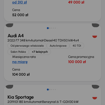
od 310 zł
49 000 zł
Cena
52 000 zł
Możliwość odliczenia VAT
Audi A4
2022
77 348 km
Automat
Diesel
40 TDI
150 kW
4x4
Od pierwszego właściciela
Auta krajowe
40 TDI
Salon Polska
+7 kolejnych
Miesięczna rata
Cena promocyjna
na miarę
100 000 zł
Cena
104 000 zł
Taniej o 1 000 zł
Kia Sportage
2019
101 185 km
Automat
Benzyna
1.6 T-GDI
130 kW