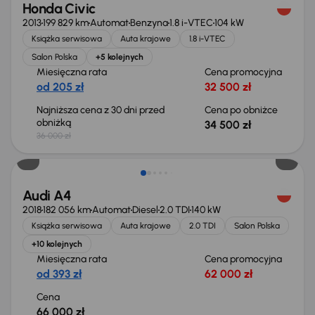
Honda Civic
2013
199 829 km
Automat
Benzyna
1.8 i-VTEC
104 kW
Książka serwisowa
Auta krajowe
1.8 i-VTEC
Salon Polska
+5 kolejnych
Miesięczna rata
Cena promocyjna
od 205 zł
32 500 zł
Najniższa cena z 30 dni przed
Cena po obniżce
obniżką
34 500 zł
36 000 zł
Audi A4
2018
182 056 km
Automat
Diesel
2.0 TDI
140 kW
Książka serwisowa
Auta krajowe
2.0 TDI
Salon Polska
+10 kolejnych
Miesięczna rata
Cena promocyjna
od 393 zł
62 000 zł
Cena
66 000 zł