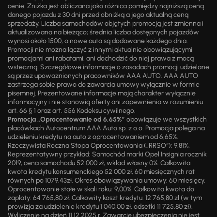
cenie. Zniżka jest obliczana jako różnica pomiędzy najniższą ceną
danego pojazdu z 30 dni przed obniżką a jego aktualną ceną
sprzedaży. Liczba samochodów objętych promocją jest zmienna i
aktualizowana na bieżąco; średnia liczba dostępnych pojazdów
wynosi około 1500, a nowe auta są dodawane każdego dnia.
Promocji nie można łączyć z innymi aktualnie obowiązującymi
promocjami ani rabatami, ani dochodzić do niej prawa z mocą
wsteczną. Szczegółowe informacje o zasadach promocji udzielane
są przez upoważnionych pracowników AAA AUTO. AAA AUTO
zastrzega sobie prawo do zawarcia umowy wyłącznie w formie
pisemnej. Prezentowane informacje mają charakter wyłącznie
informacyjny i nie stanowią oferty ani zapewnienia w rozumieniu
art. 66 § 1 oraz art. 556 Kodeksu cywilnego.
Promocja „Oprocentowanie od 6,65%”
obowiązuje we wszystkich
placówkach Autocentrum AAA Auto sp. z o.o. Promocja polega na
udzieleniu kredytu na auto z oprocentowaniem od 6,65%.
Rzeczywista Roczna Stopa Oprocentowania („RRSO“): 9,81%.
Reprezentatywny przykład: Samochód marki Opel Insignia rocznik
2019, cena samochodu 52 000 zł, wkład własny 0%. Całkowita
kwota kredytu konsumenckiego 52 000 zł, 60 miesięcznych rat
równych po 1079,43zł. Okres obowiązywania umowy: 60 miesięcy.
Oprocentowanie stałe w skali roku: 9,00%. Całkowita kwota do
zapłaty: 64 765,80 zł. Całkowity koszt kredytu: 12 765,80 zł (w tym
prowizja za udzielenie kredytu 1 040,00 zł, odsetki 11 725,80 zł).
Wyliczenie na dzień 11.12.2025 r. Zawarcie ubezpieczenia nie jest