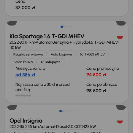
Cena
37 000 zł
Taniej o 1 500 zł
Kia Sportage 1.6 T-GDI MHEV
2022
80 111 km
Automat
Benzyna + Hybryda
1.6 T-GDI MHEV
110 kW
Książka serwisowa
Auta krajowe
1.6 T-GDI MHEV
Salon Polska
+8 kolejnych
Miesięczna rata
Cena promocyjna
od 586 zł
94 500 zł
Najniższa cena z 30 dni przed
Cena po obniżce
obniżką
98 500 zł
100 000 zł
Taniej o 1 000 zł
Opel Insignia
2022
115 235 km
Automat
Diesel
2.0 CDTI
128 kW