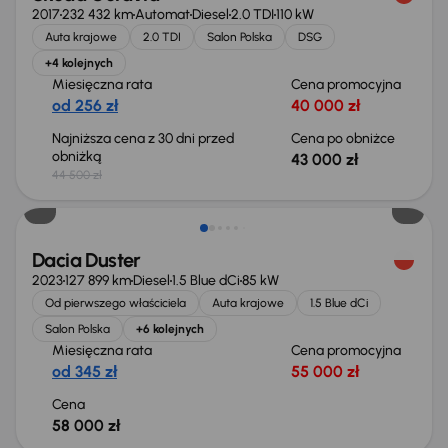
2017
232 432 km
Automat
Diesel
2.0 TDI
110 kW
Auta krajowe
2.0 TDI
Salon Polska
DSG
+4 kolejnych
Miesięczna rata
Cena promocyjna
od 256 zł
40 000 zł
Najniższa cena z 30 dni przed
Cena po obniżce
obniżką
43 000 zł
44 500 zł
Możliwość odliczenia VAT
Dacia Duster
2023
127 899 km
Diesel
1.5 Blue dCi
85 kW
Od pierwszego właściciela
Auta krajowe
1.5 Blue dCi
Salon Polska
+6 kolejnych
Miesięczna rata
Cena promocyjna
od 345 zł
55 000 zł
Cena
58 000 zł
Taniej o 700 zł