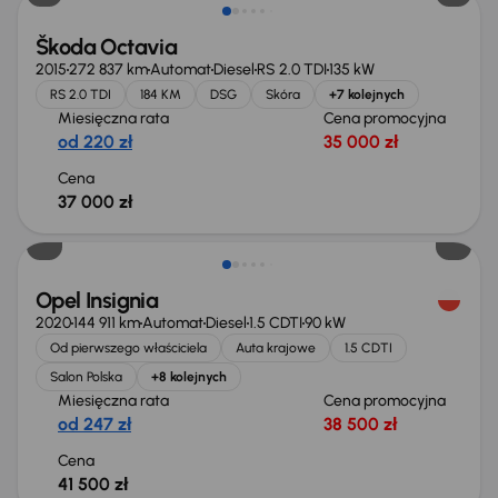
Škoda Octavia
2015
272 837 km
Automat
Diesel
RS 2.0 TDI
135 kW
RS 2.0 TDI
184 KM
DSG
Skóra
+7 kolejnych
Miesięczna rata
Cena promocyjna
od 220 zł
35 000 zł
Cena
37 000 zł
Możliwość odliczenia VAT
Opel Insignia
2020
144 911 km
Automat
Diesel
1.5 CDTI
90 kW
Od pierwszego właściciela
Auta krajowe
1.5 CDTI
Salon Polska
+8 kolejnych
Miesięczna rata
Cena promocyjna
od 247 zł
38 500 zł
Cena
41 500 zł
Taniej o 1 000 zł