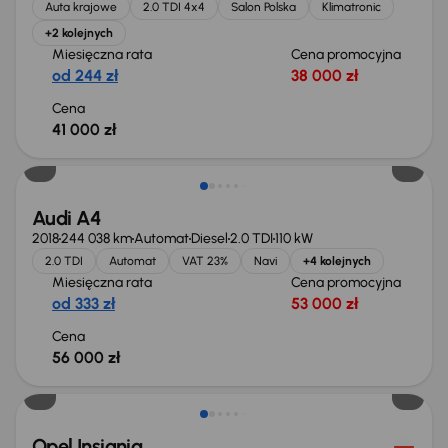
Auta krajowe
2.0 TDI 4x4
Salon Polska
Klimatronic
+2 kolejnych
Miesięczna rata
Cena promocyjna
od 244 zł
38 000 zł
Cena
41 000 zł
Możliwość odliczenia VAT
Audi A4
2018
244 038 km
Automat
Diesel
2.0 TDI
110 kW
2.0 TDI
Automat
VAT 23%
Navi
+4 kolejnych
Miesięczna rata
Cena promocyjna
od 333 zł
53 000 zł
Cena
56 000 zł
Taniej o 1 000 zł
Opel Insignia