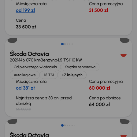
Miesięczna rata
Cena promocyjna
od 199 zł
31 500 zł
Cena
33 500 zł
Taniej o 1 000 zł
Škoda Octavia
2021
146 070 km
Benzyna
1.5 TSI
110 kW
Od pierwszego właściciela
Książka serwisowa
Auta krajowe
1.5 TSI
+7 kolejnych
Miesięczna rata
Cena promocyjna
od 381 zł
60 000 zł
Najniższa cena z 30 dni przed
Cena po obniżce
obniżką
64 000 zł
65 000 zł
Taniej o 1 500 zł
Škoda Octavia