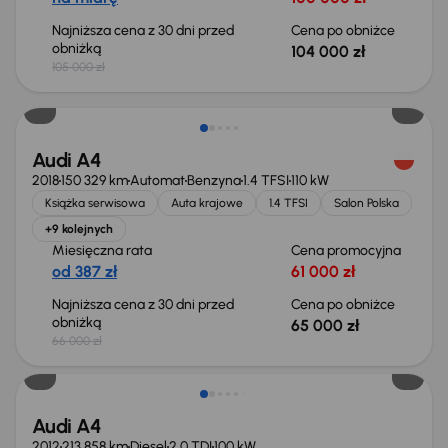
Najniższa cena z 30 dni przed
Cena po obniżce
obniżką
104 000 zł
105 000 zł
Taniej o 1 000 zł
Audi A4
2018
150 329 km
Automat
Benzyna
1.4 TFSI
110 kW
Książka serwisowa
Auta krajowe
1.4 TFSI
Salon Polska
+9 kolejnych
Miesięczna rata
Cena promocyjna
od 387 zł
61 000 zł
Najniższa cena z 30 dni przed
Cena po obniżce
obniżką
65 000 zł
66 000 zł
Audi A4
2012
213 858 km
Diesel
2.0 TDI
100 kW