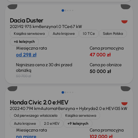
Dacia Duster
2021
92 975 km
Benzyna
1.0 TCe
67 kW
Książka serwisowa
Auta krajowe
1.0 TCe
Salon Polska
+6 kolejnych
Miesięczna rata
Cena promocyjna
od 298 zł
47 000 zł
Najniższa cena z 30 dni przed
Cena po obniżce
obniżką
50 000 zł
50 700 zł
Taniej o 2 000 zł
Honda Civic 2.0 e:HEV
2022
40 794 km
Automat
Benzyna + Hybryda
2.0 e:HEV
135 kW
Od pierwszego właściciela
Książka serwisowa
Auta krajowe
2.0 e:HEV
+9 kolejnych
Miesięczna rata
Cena promocyjna
na miarę
102 000 zł