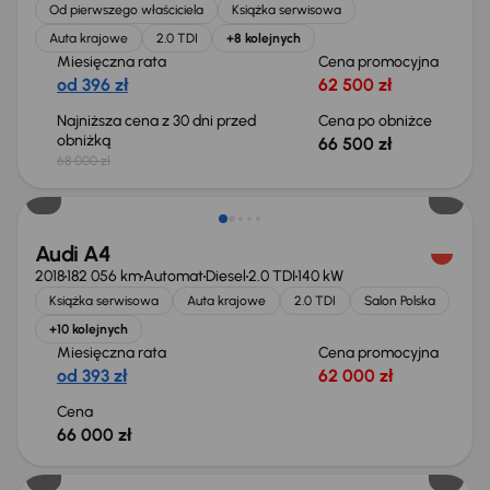
Od pierwszego właściciela
Książka serwisowa
Auta krajowe
2.0 TDI
+8 kolejnych
Miesięczna rata
Cena promocyjna
od 396 zł
62 500 zł
Najniższa cena z 30 dni przed
Cena po obniżce
obniżką
66 500 zł
68 000 zł
Audi A4
2018
182 056 km
Automat
Diesel
2.0 TDI
140 kW
Książka serwisowa
Auta krajowe
2.0 TDI
Salon Polska
+10 kolejnych
Miesięczna rata
Cena promocyjna
od 393 zł
62 000 zł
Cena
66 000 zł