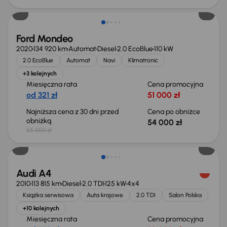
Ford Mondeo
2020
134 920 km
Automat
Diesel
2.0 EcoBlue
110 kW
2.0 EcoBlue
Automat
Navi
Klimatronic
+3 kolejnych
Miesięczna rata
Cena promocyjna
od 321 zł
51 000 zł
Najniższa cena z 30 dni przed
Cena po obniżce
obniżką
54 000 zł
55 000 zł
Audi A4
2010
113 815 km
Diesel
2.0 TDI
125 kW
4x4
Książka serwisowa
Auta krajowe
2.0 TDI
Salon Polska
+10 kolejnych
Miesięczna rata
Cena promocyjna