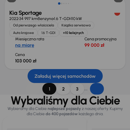
Kia Sportage
2022
34 997 km
Benzyna
1.6 T-GDI
110 kW
Od pierwszego właściciela
Książka serwisowa
Auta krajowe
1.6 T-GDI
+10 kolejnych
Miesięczna rata
Cena promocyjna
na miarę
99 000 zł
Cena
103 000 zł
Załaduj więcej samochodów
...
1
2
3
Wybraliśmy dla Ciebie
Wybieramy dla Ciebie
najlepsze pojazdy
z naszej oferty. Kupimy
dla Ciebie
do 400 pojazdów
każdego dnia.