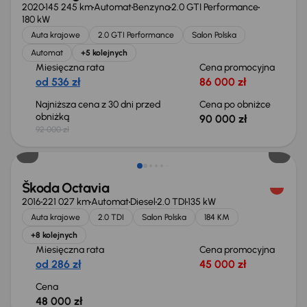
2020
145 245 km
Automat
Benzyna
2.0 GTI Performance
180 kW
Auta krajowe
2.0 GTI Performance
Salon Polska
Automat
+5 kolejnych
Miesięczna rata
Cena promocyjna
od 536 zł
86 000 zł
Najniższa cena z 30 dni przed
Cena po obniżce
obniżką
90 000 zł
92 000 zł
Škoda Octavia
2016
221 027 km
Automat
Diesel
2.0 TDI
135 kW
Auta krajowe
2.0 TDI
Salon Polska
184 KM
+8 kolejnych
Miesięczna rata
Cena promocyjna
od 286 zł
45 000 zł
Cena
48 000 zł