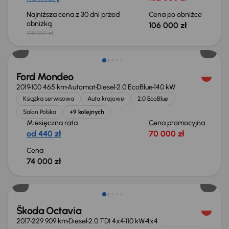
Najniższa cena z 30 dni przed
Cena po obniżce
obniżką
106 000 zł
108 000 zł
Ford Mondeo
2019
100 465 km
Automat
Diesel
2.0 EcoBlue
140 kW
Książka serwisowa
Auta krajowe
2.0 EcoBlue
Salon Polska
+9 kolejnych
Miesięczna rata
Cena promocyjna
od 440 zł
70 000 zł
Cena
74 000 zł
Škoda Octavia
2017
229 909 km
Diesel
2.0 TDI 4x4
110 kW
4x4