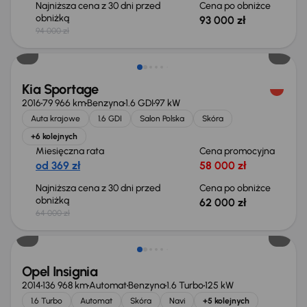
Najniższa cena z 30 dni przed
Cena po obniżce
obniżką
93 000 zł
94 000 zł
Taniej o 2 000 zł
Kia Sportage
2016
79 966 km
Benzyna
1.6 GDI
97 kW
Auta krajowe
1.6 GDI
Salon Polska
Skóra
+6 kolejnych
Miesięczna rata
Cena promocyjna
od 369 zł
58 000 zł
Najniższa cena z 30 dni przed
Cena po obniżce
obniżką
62 000 zł
64 000 zł
Opel Insignia
2014
136 968 km
Automat
Benzyna
1.6 Turbo
125 kW
1.6 Turbo
Automat
Skóra
Navi
+5 kolejnych