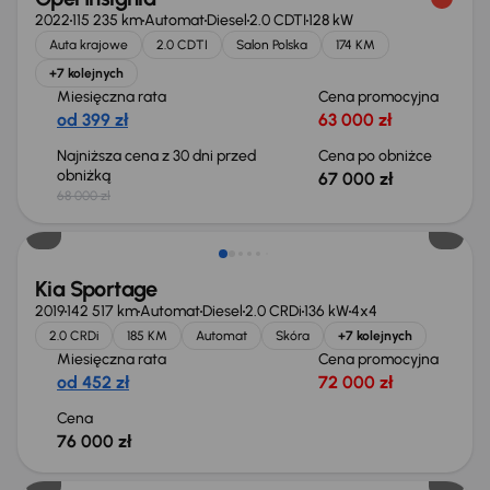
2022
115 235 km
Automat
Diesel
2.0 CDTI
128 kW
Auta krajowe
2.0 CDTI
Salon Polska
174 KM
+7 kolejnych
Miesięczna rata
Cena promocyjna
od 399 zł
63 000 zł
Najniższa cena z 30 dni przed
Cena po obniżce
obniżką
67 000 zł
68 000 zł
Kia Sportage
2019
142 517 km
Automat
Diesel
2.0 CRDi
136 kW
4x4
2.0 CRDi
185 KM
Automat
Skóra
+7 kolejnych
Miesięczna rata
Cena promocyjna
od 452 zł
72 000 zł
Cena
76 000 zł