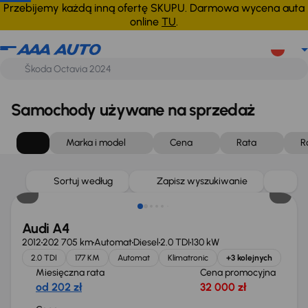
Przebijemy każdą inną ofertę SKUPU. Darmowa wycena auta
online
TU
.
Samochody używane na sprzedaż
Marka i model
Cena
Rata
R
Sortuj według
Zapisz wyszukiwanie
Audi A4
2012
202 705 km
Automat
Diesel
2.0 TDI
130 kW
2.0 TDI
177 KM
Automat
Klimatronic
+3 kolejnych
Miesięczna rata
Cena promocyjna
od 202 zł
32 000 zł