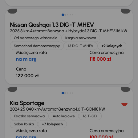
Od nowego taniej o 36 775 zł
Nissan Qashqai 1.3 DIG-T MHEV
2025
8 km
Automat
Benzyna + Hybryda
1.3 DIG-T MHEV
116 kW
Od pierwszego właściciela
Książka serwisowa
Samochód demonstracyjny
1.3 DIG-T MHEV
+9 kolejnych
Miesięczna rata
Cena promocyjna
na miarę
118 000 zł
Cena
122 000 zł
Taniej o 1 000 zł
Kia Sportage
2024
25 040 km
Automat
Benzyna
1.6 T-GDI
118 kW
Książka serwisowa
Auta krajowe
1.6 T-GDI
Salon Polska
+7 kolejnych
Miesięczna rata
Cena promocyjna
na miarę
100 000 zł