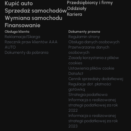
Kupić auto
Przedsiębiorcy i firmy
Oddziały
Sprzedaż samochodów
Kariera
Wymiana samochodu
Finansowanie
Obsługa klienta
Dokumenty prawne
Reklamacje/Skarga
Regulamin strony
Rzecznik praw klientów AAA
Obsługa danych osobowych
AUTO
Przetwarzanie danych
Dokumenty do pobrania
osobowych
Zasady korzystania z plików
cookies
Ustawienia plików cookie
DataAct
Cennik sprzedaży dodatkowej
Regulacje dot. płatności
gotówką
Strategia podatkowa
Informacja o realizowanej
strategii podatkowej za rok
2022
Informacja o realizowanej
strategii podatkowej za rok
2023