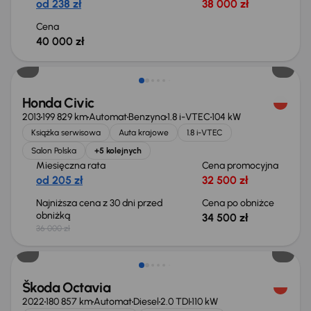
od 238 zł
38 000 zł
Cena
40 000 zł
Taniej o 1 500 zł
Honda Civic
2013
199 829 km
Automat
Benzyna
1.8 i-VTEC
104 kW
Książka serwisowa
Auta krajowe
1.8 i-VTEC
Salon Polska
+5 kolejnych
Miesięczna rata
Cena promocyjna
od 205 zł
32 500 zł
Najniższa cena z 30 dni przed
Cena po obniżce
obniżką
34 500 zł
36 000 zł
Świeżo skupione
Škoda Octavia
2022
180 857 km
Automat
Diesel
2.0 TDI
110 kW