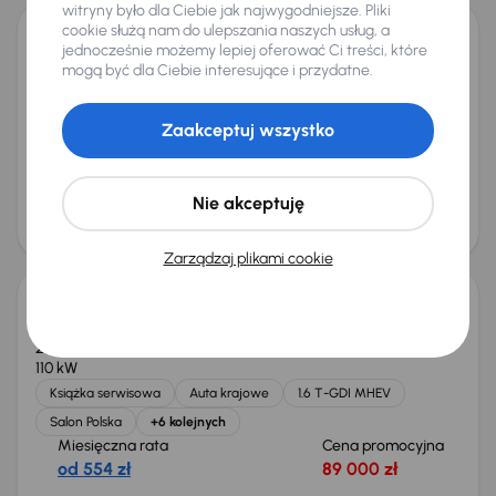
witryny było dla Ciebie jak najwygodniejsze. Pliki
cookie służą nam do ulepszania naszych usług, a
jednocześnie możemy lepiej oferować Ci treści, które
Audi A4
mogą być dla Ciebie interesujące i przydatne.
2015
188 788 km
Automat
Diesel
2.0 TDI
110 kW
2.0 TDI
Automat
Skóra
Navi
+6 kolejnych
Zaakceptuj wszystko
Miesięczna rata
Cena promocyjna
od 280 zł
44 000 zł
Najniższa cena z 30 dni przed
Cena po obniżce
Nie akceptuję
obniżką
47 000 zł
45 000 zł
Taniej o 1 000 zł
Zarządzaj plikami cookie
Kia Sportage 1.6 T-GDI MHEV
2023
67 171 km
Automat
Benzyna + Hybryda
1.6 T-GDI MHEV
110 kW
Książka serwisowa
Auta krajowe
1.6 T-GDI MHEV
Salon Polska
+6 kolejnych
Miesięczna rata
Cena promocyjna
od 554 zł
89 000 zł