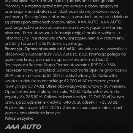
wynosi około 1500, a nowe auta są dodawane każdego dnia.
Promocji nie można łączyć z innymi aktualnie obowiązującymi
promocjami ani rabatami, ani dochodzić do niej prawa z mocą
wsteczną. Szczegółowe informacje o zasadach promocji udzielane
są przez upoważnionych pracowników AAA AUTO. AAA AUTO
zastrzega sobie prawo do zawarcia umowy wyłącznie w formie
pisemnej. Prezentowane informacje mają charakter wyłącznie
informacyjny i nie stanowią oferty ani zapewnienia w rozumieniu
art. 66 § 1 oraz art. 556 Kodeksu cywilnego.
Promocja „Oprocentowanie od 6,65%”
obowiązuje we wszystkich
placówkach Autocentrum AAA Auto sp. z o.o. Promocja polega na
udzieleniu kredytu na auto z oprocentowaniem od 6,65%.
Rzeczywista Roczna Stopa Oprocentowania („RRSO“): 9,81%.
Reprezentatywny przykład: Samochód marki Opel Insignia rocznik
2019, cena samochodu 52 000 zł, wkład własny 0%. Całkowita
kwota kredytu konsumenckiego 52 000 zł, 60 miesięcznych rat
równych po 1079,43zł. Okres obowiązywania umowy: 60 miesięcy.
Oprocentowanie stałe w skali roku: 9,00%. Całkowita kwota do
zapłaty: 64 765,80 zł. Całkowity koszt kredytu: 12 765,80 zł (w tym
prowizja za udzielenie kredytu 1 040,00 zł, odsetki 11 725,80 zł).
Wyliczenie na dzień 11.12.2025 r. Zawarcie ubezpieczenia nie jest
warunkiem udzielenia kredytu.
Pokaż wszystko