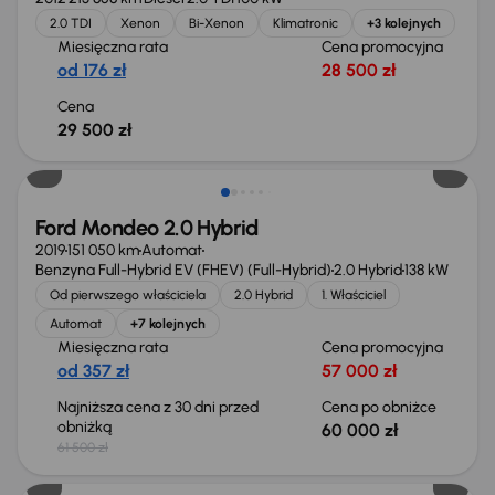
2.0 TDI
Xenon
Bi-Xenon
Klimatronic
+3 kolejnych
Miesięczna rata
Cena promocyjna
od 176 zł
28 500 zł
Cena
29 500 zł
Taniej o 1 500 zł
Ford Mondeo 2.0 Hybrid
2019
151 050 km
Automat
Benzyna Full-Hybrid EV (FHEV) (Full-Hybrid)
2.0 Hybrid
138 kW
Od pierwszego właściciela
2.0 Hybrid
1. Właściciel
Automat
+7 kolejnych
Miesięczna rata
Cena promocyjna
od 357 zł
57 000 zł
Najniższa cena z 30 dni przed
Cena po obniżce
obniżką
60 000 zł
61 500 zł