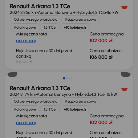
Renault Arkana 1.3 TCe
2024
8 366 km
Automat
Benzyna + Hybryda
1.3 TCe
116 kW
Od pierwszego właściciela
Książka serwisowa
Auta krajowe
1.3 TCe
+10 kolejnych
Miesięczna rata
Cena promocyjna
na miarę
102 000 zł
Najniższa cena z 30 dni przed
Cena po obniżce
obniżką
106 000 zł
108 000 zł
Taniej o 2 000 zł
Renault Arkana 1.3 TCe
2024
8 179 km
Automat
Benzyna + Hybryda
1.3 TCe
116 kW
Od pierwszego właściciela
Książka serwisowa
Auta krajowe
1.3 TCe
+10 kolejnych
Miesięczna rata
Cena promocyjna
na miarę
102 000 zł
Najniższa cena z 30 dni przed
Cena po obniżce