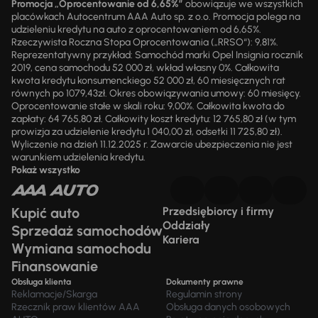
Promocja „Oprocentowanie od 6,65%”
obowiązuje we wszystkich
placówkach Autocentrum AAA Auto sp. z o.o. Promocja polega na
udzieleniu kredytu na auto z oprocentowaniem od 6,65%.
Rzeczywista Roczna Stopa Oprocentowania („RRSO“): 9,81%.
Reprezentatywny przykład: Samochód marki Opel Insignia rocznik
2019, cena samochodu 52 000 zł, wkład własny 0%. Całkowita
kwota kredytu konsumenckiego 52 000 zł, 60 miesięcznych rat
równych po 1079,43zł. Okres obowiązywania umowy: 60 miesięcy.
Oprocentowanie stałe w skali roku: 9,00%. Całkowita kwota do
zapłaty: 64 765,80 zł. Całkowity koszt kredytu: 12 765,80 zł (w tym
prowizja za udzielenie kredytu 1 040,00 zł, odsetki 11 725,80 zł).
Wyliczenie na dzień 11.12.2025 r. Zawarcie ubezpieczenia nie jest
warunkiem udzielenia kredytu.
Pokaż wszystko
Kupić auto
Przedsiębiorcy i firmy
Oddziały
Sprzedaż samochodów
Kariera
Wymiana samochodu
Finansowanie
Obsługa klienta
Dokumenty prawne
Reklamacje/Skarga
Regulamin strony
Rzecznik praw klientów AAA
Obsługa danych osobowych