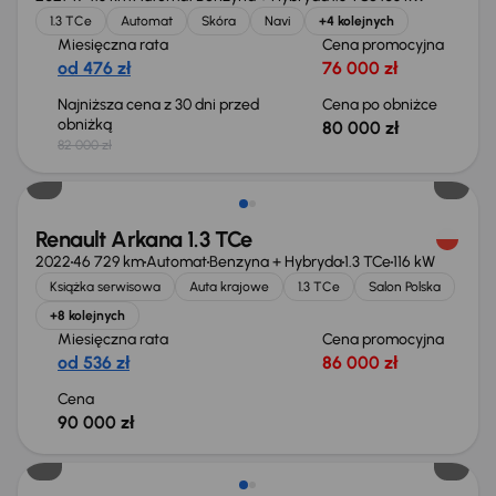
1.3 TCe
Automat
Skóra
Navi
+4 kolejnych
Miesięczna rata
Cena promocyjna
od 476 zł
76 000 zł
Najniższa cena z 30 dni przed
Cena po obniżce
obniżką
80 000 zł
82 000 zł
Renault Arkana 1.3 TCe
2022
46 729 km
Automat
Benzyna + Hybryda
1.3 TCe
116 kW
Książka serwisowa
Auta krajowe
1.3 TCe
Salon Polska
+8 kolejnych
Miesięczna rata
Cena promocyjna
od 536 zł
86 000 zł
Cena
90 000 zł