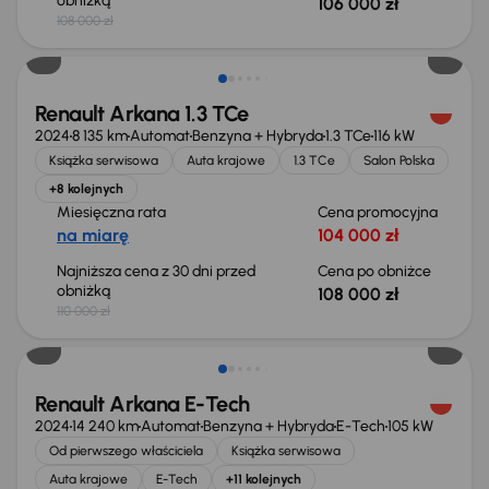
obniżką
106 000 zł
108 000 zł
Taniej o 2 000 zł
Renault Arkana 1.3 TCe
2024
8 135 km
Automat
Benzyna + Hybryda
1.3 TCe
116 kW
Książka serwisowa
Auta krajowe
1.3 TCe
Salon Polska
+8 kolejnych
Miesięczna rata
Cena promocyjna
na miarę
104 000 zł
Najniższa cena z 30 dni przed
Cena po obniżce
obniżką
108 000 zł
110 000 zł
Taniej o 1 000 zł
Renault Arkana E-Tech
2024
14 240 km
Automat
Benzyna + Hybryda
E-Tech
105 kW
Od pierwszego właściciela
Książka serwisowa
Auta krajowe
E-Tech
+11 kolejnych