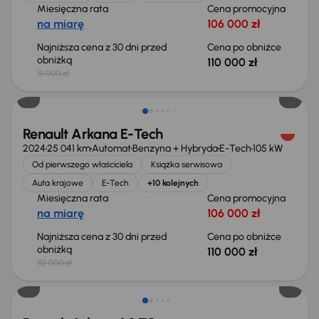
Miesięczna rata
Cena promocyjna
na miarę
106 000 zł
Najniższa cena z 30 dni przed
Cena po obniżce
obniżką
110 000 zł
111 000 zł
Taniej o 2 000 zł
Renault Arkana E-Tech
2024
25 041 km
Automat
Benzyna + Hybryda
E-Tech
105 kW
Od pierwszego właściciela
Książka serwisowa
Auta krajowe
E-Tech
+10 kolejnych
Miesięczna rata
Cena promocyjna
na miarę
106 000 zł
Najniższa cena z 30 dni przed
Cena po obniżce
obniżką
110 000 zł
112 000 zł
Taniej o 2 000 zł