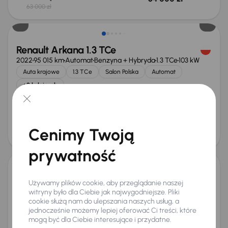
63 000 zł
Renault Arkana 1.3 TCe
2022
95 015 km
Automat
Benzyna + Hybryda
1.3 TCe
103 kW
Auta krajowe
1.3 TCe
Salon Polska
Automat
+2 kolejnych
Miesięczna rata
Cena promocyjna
od 417 zł
66 000 zł
Cena
Cenimy Twoją
70 000 zł
Taniej o 2 000 zł
prywatność
Renault Arkana 1.3 TCe
Używamy plików cookie, aby przeglądanie naszej
2022
53 433 km
Automat
Benzyna + Hybryda
1.3 TCe
103 kW
witryny było dla Ciebie jak najwygodniejsze. Pliki
cookie służą nam do ulepszania naszych usług, a
Od pierwszego właściciela
Auta krajowe
1.3 TCe
jednocześnie możemy lepiej oferować Ci treści, które
Salon Polska
+9 kolejnych
mogą być dla Ciebie interesujące i przydatne.
Miesięczna rata
Cena promocyjna