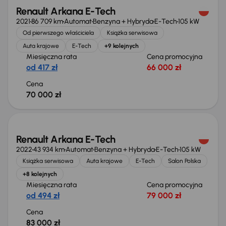
Renault Arkana E-Tech
2021
86 709 km
Automat
Benzyna + Hybryda
E-Tech
105 kW
Od pierwszego właściciela
Książka serwisowa
Auta krajowe
E-Tech
+9 kolejnych
Miesięczna rata
Cena promocyjna
od 417 zł
66 000 zł
Cena
70 000 zł
Świeżo skupione
Renault Arkana E-Tech
2022
43 934 km
Automat
Benzyna + Hybryda
E-Tech
105 kW
Książka serwisowa
Auta krajowe
E-Tech
Salon Polska
+8 kolejnych
Miesięczna rata
Cena promocyjna
od 494 zł
79 000 zł
Cena
83 000 zł