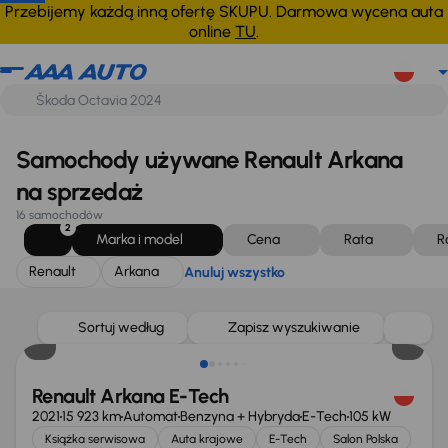
Renault
Arkana
Anuluj wszystko
Przebijemy każdą inną ofertę SKUPU. Darmowa wycena auta
online
TU
.
Samochody używane Renault Arkana
na sprzedaż
16 samochodów
2
Marka i model
Cena
Rata
R
Renault
Arkana
Anuluj wszystko
Taniej o 1 000 zł
Sortuj według
Zapisz wyszukiwanie
Renault Arkana E-Tech
2021
15 923 km
Automat
Benzyna + Hybryda
E-Tech
105 kW
Książka serwisowa
Auta krajowe
E-Tech
Salon Polska