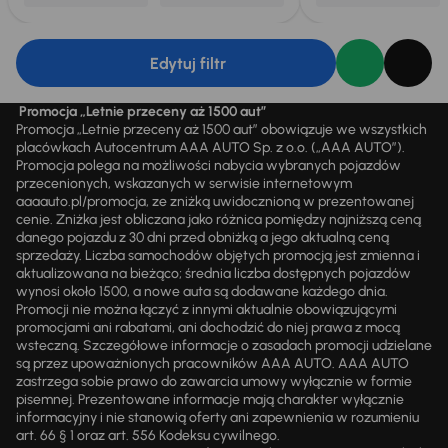
Edytuj filtr
Promocja „Letnie przeceny aż 1500 aut”
Promocja „Letnie przeceny aż 1500 aut” obowiązuje we wszystkich
placówkach Autocentrum AAA AUTO Sp. z o.o. („AAA AUTO”).
Promocja polega na możliwości nabycia wybranych pojazdów
przecenionych, wskazanych w serwisie internetowym
aaaauto.pl/promocja, ze zniżką uwidocznioną w prezentowanej
cenie. Zniżka jest obliczana jako różnica pomiędzy najniższą ceną
danego pojazdu z 30 dni przed obniżką a jego aktualną ceną
sprzedaży. Liczba samochodów objętych promocją jest zmienna i
aktualizowana na bieżąco; średnia liczba dostępnych pojazdów
wynosi około 1500, a nowe auta są dodawane każdego dnia.
Promocji nie można łączyć z innymi aktualnie obowiązującymi
promocjami ani rabatami, ani dochodzić do niej prawa z mocą
wsteczną. Szczegółowe informacje o zasadach promocji udzielane
są przez upoważnionych pracowników AAA AUTO. AAA AUTO
zastrzega sobie prawo do zawarcia umowy wyłącznie w formie
pisemnej. Prezentowane informacje mają charakter wyłącznie
informacyjny i nie stanowią oferty ani zapewnienia w rozumieniu
art. 66 § 1 oraz art. 556 Kodeksu cywilnego.