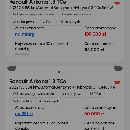
Renault Arkana 1.3 TCe
2024
25 159 km
Automat
Benzyna + Hybryda
1.3 TCe
116 kW
Od pierwszego właściciela
Książka serwisowa
Auta krajowe
1.3 TCe
+11 kolejnych
Miesięczna rata
Cena promocyjna
na miarę
109 000 zł
Najniższa cena z 30 dni przed
Cena po obniżce
obniżką
113 000 zł
115 000 zł
Możliwość odliczenia VAT
Renault Arkana 1.3 TCe
2022
133 504 km
Automat
Benzyna + Hybryda
1.3 TCe
103 kW
Od pierwszego właściciela
Auta krajowe
1.3 TCe
Salon Polska
+5 kolejnych
Miesięczna rata
Cena promocyjna
od 381 zł
60 000 zł
Najniższa cena z 30 dni przed
Cena po obniżce
obniżką
64 000 zł