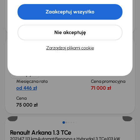
od 476 zł
76 000 zł
Zaakceptuj wszystko
Najniższa cena z 30 dni przed
Cena po obniżce
obniżką
80 000 zł
82 000 zł
Nie akceptuję
Zarządzaj plikami cookie
Renault Arkana E-Tech
2021
90 415 km
Automat
Benzyna + Hybryda
E-Tech
105 kW
Książka serwisowa
Auta krajowe
E-Tech
Salon Polska
+9 kolejnych
Miesięczna rata
Cena promocyjna
od 446 zł
71 000 zł
Cena
75 000 zł
Taniej o 2 000 zł
Renault Arkana 1.3 TCe
2021
47 113 km
Automat
Benzyna + Hybryda
1.3 TCe
103 kW