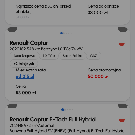
Najniższa cena z 30 dni przed
Cena po obniżce
obniżką
33 000 zł
34 000 zł
Renault Captur
2020
152 548 km
Benzyna
1.0 TCe
74 kW
Auta krajowe
1.0 TCe
Salon Polska
GAZ
+2 kolejnych
Miesięczna rata
Cena promocyjna
od 315 zł
50 000 zł
Cena
53 000 zł
Taniej o 2 000 zł
Renault Captur E-Tech Full Hybrid
2024
18 973 km
Automat
Benzyna Full-Hybrid EV (FHEV) (Full-Hybrid)
E-Tech Full Hybrid