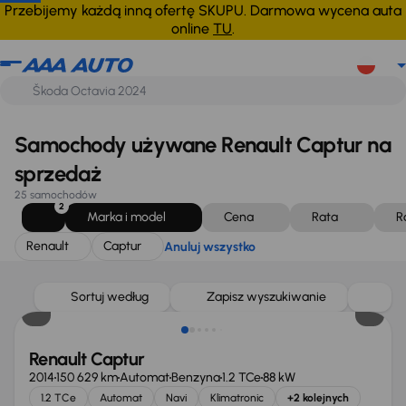
Renault
Captur
Anuluj wszystko
Przebijemy każdą inną ofertę SKUPU. Darmowa wycena auta
online
TU
.
Samochody używane Renault Captur na
sprzedaż
25 samochodów
2
Marka i model
Cena
Rata
R
Renault
Captur
Anuluj wszystko
Sortuj według
Zapisz wyszukiwanie
Renault Captur
2014
150 629 km
Automat
Benzyna
1.2 TCe
88 kW
1.2 TCe
Automat
Navi
Klimatronic
+2 kolejnych