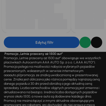
Edytuj filtr
Promocja „Letnie przeceny aż 1500 aut”
Promocja „Letnie przeceny aż 1500 aut” obowiązuje we wszystkich
placówkach Autocentrum AAA AUTO Sp. z o.o. („AAA AUTO”).
Promocja polega na możliwości nabycia wybranych pojazdów
przecenionych, wskazanych w serwisie internetowym
aaaauto.pl/promocja, ze zniżką uwidocznioną w prezentowanej
cenie. Zniżka jest obliczana jako różnica pomiędzy najniższą ceną
danego pojazdu z 30 dni przed obniżką a jego aktualną ceną
sprzedaży. Liczba samochodów objętych promocją jest zmienna i
aktualizowana na bieżąco; średnia liczba dostępnych pojazdów
wynosi około 1500, a nowe auta są dodawane każdego dnia.
Promocji nie można łączyć z innymi aktualnie obowiązującymi
promocjami ani rabatami, ani dochodzić do niej prawa z mocą