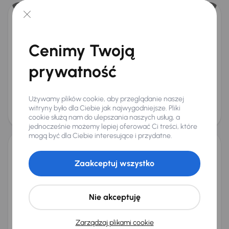
Renault Captur
2014
98 564 km
Automat
Benzyna
1.2 TCe
88 kW
Cenimy Twoją
Auta krajowe
1.2 TCe
Salon Polska
Automat
+4 kolejnych
prywatność
Miesięczna rata
Cena promocyjna
od 211 zł
33 500 zł
Używamy plików cookie, aby przeglądanie naszej
Cena
witryny było dla Ciebie jak najwygodniejsze. Pliki
35 500 zł
cookie służą nam do ulepszania naszych usług, a
Taniej o 1 000 zł
jednocześnie możemy lepiej oferować Ci treści, które
mogą być dla Ciebie interesujące i przydatne.
Renault Captur
Zaakceptuj wszystko
2024
35 724 km
Benzyna
1.0 TCe
67 kW
Od pierwszego właściciela
Książka serwisowa
Auta krajowe
1.0 TCe
+9 kolejnych
Nie akceptuję
Miesięczna rata
Cena promocyjna
od 488 zł
78 000 zł
Zarządzaj plikami cookie