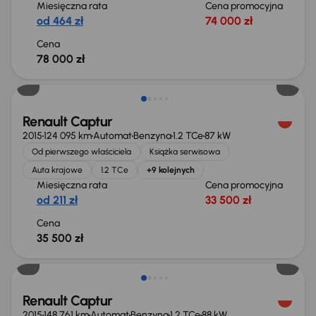
Miesięczna rata
Cena promocyjna
od 464 zł
74 000 zł
Cena
78 000 zł
Renault Captur
2015
124 095 km
Automat
Benzyna
1.2 TCe
87 kW
Od pierwszego właściciela
Książka serwisowa
Auta krajowe
1.2 TCe
+9 kolejnych
Miesięczna rata
Cena promocyjna
od 211 zł
33 500 zł
Cena
35 500 zł
Extra zniżka 2 100 zł
Renault Captur
2015
148 761 km
Automat
Benzyna
1.2 TCe
88 kW