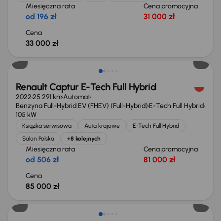
Miesięczna rata
Cena promocyjna
od 196 zł
31 000 zł
Cena
33 000 zł
Od nowego taniej o 49 999 zł
Renault Captur E-Tech Full Hybrid
2022
25 291 km
Automat
Benzyna Full-Hybrid EV (FHEV) (Full-Hybrid)
E-Tech Full Hybrid
105 kW
Książka serwisowa
Auta krajowe
E-Tech Full Hybrid
Salon Polska
+8 kolejnych
Miesięczna rata
Cena promocyjna
od 506 zł
81 000 zł
Cena
85 000 zł
Taniej o 3 000 zł