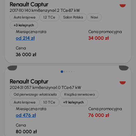
Renault Captur
2017
110 140 km
Benzyna
1.2 TCe
87 kW
Auta krajowe
1.2 TCe
Salon Polska
Navi
+3 kolejnych
Miesięczna rata
Cena promocyjna
od 214 zł
34 000 zł
Cena
36 000 zł
Świeżo skupione
Renault Captur
2024
31 057 km
Benzyna
1.0 TCe
67 kW
Od pierwszego właściciela
Książka serwisowa
Auta krajowe
1.0 TCe
+9 kolejnych
Miesięczna rata
Cena promocyjna
od 476 zł
76 000 zł
Cena
80 000 zł
Taniej o 500 zł