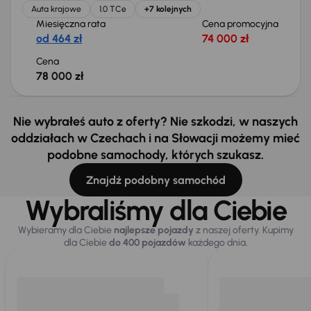
Auta krajowe
1.0 TCe
+7 kolejnych
Miesięczna rata
Cena promocyjna
od 464 zł
74 000 zł
Cena
78 000 zł
Nie wybrałeś auto z oferty? Nie szkodzi, w naszych
oddziałach w Czechach i na Słowacji możemy mieć
podobne samochody, których szukasz.
Znajdź podobny samochód
Wybraliśmy dla Ciebie
Wybieramy dla Ciebie
najlepsze pojazdy
z naszej oferty. Kupimy
dla Ciebie
do 400 pojazdów
każdego dnia.