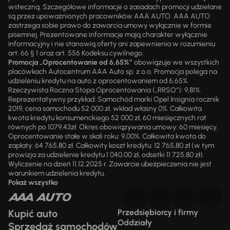
wsteczną. Szczegółowe informacje o zasadach promocji udzielane
są przez upoważnionych pracowników AAA AUTO. AAA AUTO
zastrzega sobie prawo do zawarcia umowy wyłącznie w formie
pisemnej. Prezentowane informacje mają charakter wyłącznie
informacyjny i nie stanowią oferty ani zapewnienia w rozumieniu
art. 66 § 1 oraz art. 556 Kodeksu cywilnego.
Promocja „Oprocentowanie od 6,65%”
obowiązuje we wszystkich
placówkach Autocentrum AAA Auto sp. z o.o. Promocja polega na
udzieleniu kredytu na auto z oprocentowaniem od 6,65%.
Rzeczywista Roczna Stopa Oprocentowania („RRSO“): 9,81%.
Reprezentatywny przykład: Samochód marki Opel Insignia rocznik
2019, cena samochodu 52 000 zł, wkład własny 0%. Całkowita
kwota kredytu konsumenckiego 52 000 zł, 60 miesięcznych rat
równych po 1079,43zł. Okres obowiązywania umowy: 60 miesięcy.
Oprocentowanie stałe w skali roku: 9,00%. Całkowita kwota do
zapłaty: 64 765,80 zł. Całkowity koszt kredytu: 12 765,80 zł (w tym
prowizja za udzielenie kredytu 1 040,00 zł, odsetki 11 725,80 zł).
Wyliczenie na dzień 11.12.2025 r. Zawarcie ubezpieczenia nie jest
warunkiem udzielenia kredytu.
Pokaż wszystko
Kupić auto
Przedsiębiorcy i firmy
Oddziały
Sprzedaż samochodów