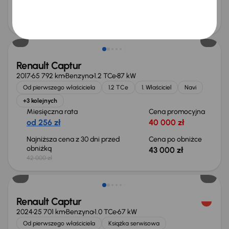
Najniższa cena z 30 dni przed
Cena po obniżce
obniżką
82 000 zł
83 000 zł
Renault Captur
2017
65 792 km
Benzyna
1.2 TCe
87 kW
Od pierwszego właściciela
1.2 TCe
1. Właściciel
Navi
+3 kolejnych
Miesięczna rata
Cena promocyjna
od 256 zł
40 000 zł
Najniższa cena z 30 dni przed
Cena po obniżce
obniżką
43 000 zł
42 000 zł
Od nowego taniej o 12 500 zł
Renault Captur
2024
25 701 km
Benzyna
1.0 TCe
67 kW
Od pierwszego właściciela
Książka serwisowa