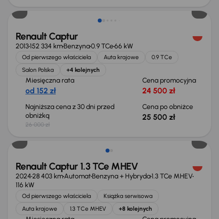
Renault Captur
2013
152 334 km
Benzyna
0.9 TCe
66 kW
Od pierwszego właściciela
Auta krajowe
0.9 TCe
Salon Polska
+4 kolejnych
Miesięczna rata
Cena promocyjna
od 152 zł
24 500 zł
Najniższa cena z 30 dni przed
Cena po obniżce
obniżką
25 500 zł
26 000 zł
Od nowego taniej o 26 899 zł
Renault Captur 1.3 TCe MHEV
2024
28 403 km
Automat
Benzyna + Hybryda
1.3 TCe MHEV
116 kW
Od pierwszego właściciela
Książka serwisowa
Auta krajowe
1.3 TCe MHEV
+8 kolejnych