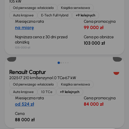
105 kW
Od pierwszego właściciela
Książka serwisowa
Auta krajowe
E-Tech Full Hybrid
+9 kolejnych
Miesięczna rata
Cena promocyjna
na miarę
99 000 zł
Najniższa cena z 30 dni przed
Cena po obniżce
obniżką
103 000 zł
105 000 zł
Od nowego taniej o 12 000 zł
Renault Captur
2025
17 210 km
Benzyna
1.0 TCe
67 kW
Od pierwszego właściciela
Książka serwisowa
Auta krajowe
1.0 TCe
+9 kolejnych
Miesięczna rata
Cena promocyjna
od 524 zł
84 000 zł
Cena
88 000 zł