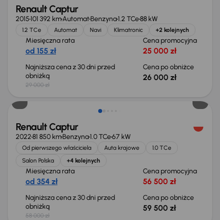
Renault Captur
2015
101 392 km
Automat
Benzyna
1.2 TCe
88 kW
1.2 TCe
Automat
Navi
Klimatronic
+2 kolejnych
Miesięczna rata
Cena promocyjna
od 155 zł
25 000 zł
Najniższa cena z 30 dni przed
Cena po obniżce
obniżką
26 000 zł
29 000 zł
Możliwość odliczenia VAT
Renault Captur
2022
81 850 km
Benzyna
1.0 TCe
67 kW
Od pierwszego właściciela
Auta krajowe
1.0 TCe
Salon Polska
+4 kolejnych
Miesięczna rata
Cena promocyjna
od 354 zł
56 500 zł
Najniższa cena z 30 dni przed
Cena po obniżce
obniżką
59 500 zł
58 000 zł