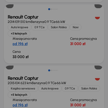
Renault Captur
2014
109 510 km
Benzyna
0.9 TCe
66 kW
Auta krajowe
0.9 TCe
Salon Polska
Navi
+3 kolejnych
Miesięczna rata
Cena promocyjna
od 196 zł
31 000 zł
Cena
33 000 zł
Taniej o 1 000 zł
Renault Captur
2015
104 623 km
Benzyna
0.9 TCe
66 kW
Książka serwisowa
Auta krajowe
0.9 TCe
Salon Polska
+5 kolejnych
Miesięczna rata
Cena promocyjna
od 196 zł
31 000 zł