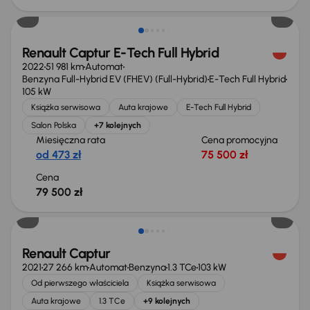
Renault Captur E-Tech Full Hybrid
2022
51 981 km
Automat
Benzyna Full-Hybrid EV (FHEV) (Full-Hybrid)
E-Tech Full Hybrid
105 kW
Książka serwisowa
Auta krajowe
E-Tech Full Hybrid
Salon Polska
+7 kolejnych
Miesięczna rata
Cena promocyjna
od 473 zł
75 500 zł
Cena
79 500 zł
Renault Captur
2021
27 266 km
Automat
Benzyna
1.3 TCe
103 kW
Od pierwszego właściciela
Książka serwisowa
Auta krajowe
1.3 TCe
+9 kolejnych