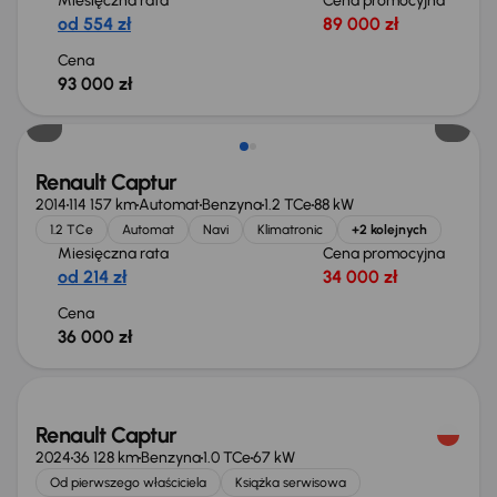
Miesięczna rata
Cena promocyjna
od 554 zł
89 000 zł
Cena
93 000 zł
Renault Captur
2014
114 157 km
Automat
Benzyna
1.2 TCe
88 kW
1.2 TCe
Automat
Navi
Klimatronic
+2 kolejnych
Miesięczna rata
Cena promocyjna
od 214 zł
34 000 zł
Cena
36 000 zł
Świeżo skupione
Renault Captur
2024
36 128 km
Benzyna
1.0 TCe
67 kW
Od pierwszego właściciela
Książka serwisowa