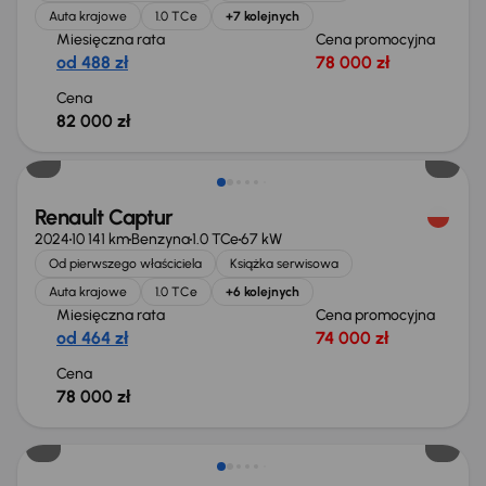
Auta krajowe
1.0 TCe
+7 kolejnych
Miesięczna rata
Cena promocyjna
od 488 zł
78 000 zł
Cena
82 000 zł
Od nowego taniej o 36 999 zł
Renault Captur
2024
10 141 km
Benzyna
1.0 TCe
67 kW
Od pierwszego właściciela
Książka serwisowa
Auta krajowe
1.0 TCe
+6 kolejnych
Miesięczna rata
Cena promocyjna
od 464 zł
74 000 zł
Cena
78 000 zł