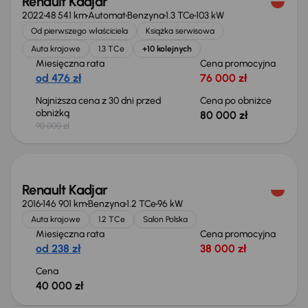
Renault Kadjar
2022
48 541 km
Automat
Benzyna
1.3 TCe
103 kW
Od pierwszego właściciela
Książka serwisowa
Auta krajowe
1.3 TCe
+10 kolejnych
Miesięczna rata
Cena promocyjna
od 476 zł
76 000 zł
Najniższa cena z 30 dni przed
Cena po obniżce
obniżką
80 000 zł
90 000 zł
Świeżo skupione
Renault Kadjar
2016
146 901 km
Benzyna
1.2 TCe
96 kW
Auta krajowe
1.2 TCe
Salon Polska
Miesięczna rata
Cena promocyjna
od 238 zł
38 000 zł
Cena
40 000 zł