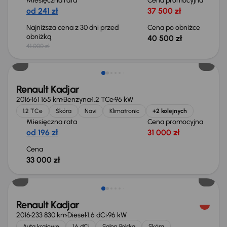
Miesięczna rata
Cena promocyjna
od 241 zł
37 500 zł
Najniższa cena z 30 dni przed
Cena po obniżce
obniżką
40 500 zł
41 000 zł
Renault Kadjar
2016
161 165 km
Benzyna
1.2 TCe
96 kW
1.2 TCe
Skóra
Navi
Klimatronic
+2 kolejnych
Miesięczna rata
Cena promocyjna
od 196 zł
31 000 zł
Cena
33 000 zł
Renault Kadjar
2016
233 830 km
Diesel
1.6 dCi
96 kW
Auta krajowe
1.6 dCi
Salon Polska
Skóra