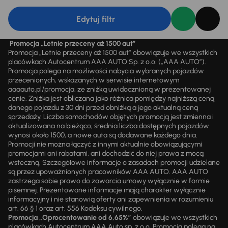
Edytuj filtr
Promocja „Letnie przeceny aż 1500 aut”
Promocja „Letnie przeceny aż 1500 aut” obowiązuje we wszystkich
placówkach Autocentrum AAA AUTO Sp. z o.o. („AAA AUTO”).
Promocja polega na możliwości nabycia wybranych pojazdów
przecenionych, wskazanych w serwisie internetowym
aaaauto.pl/promocja, ze zniżką uwidocznioną w prezentowanej
cenie. Zniżka jest obliczana jako różnica pomiędzy najniższą ceną
danego pojazdu z 30 dni przed obniżką a jego aktualną ceną
sprzedaży. Liczba samochodów objętych promocją jest zmienna i
aktualizowana na bieżąco; średnia liczba dostępnych pojazdów
wynosi około 1500, a nowe auta są dodawane każdego dnia.
Promocji nie można łączyć z innymi aktualnie obowiązującymi
promocjami ani rabatami, ani dochodzić do niej prawa z mocą
wsteczną. Szczegółowe informacje o zasadach promocji udzielane
są przez upoważnionych pracowników AAA AUTO. AAA AUTO
zastrzega sobie prawo do zawarcia umowy wyłącznie w formie
pisemnej. Prezentowane informacje mają charakter wyłącznie
informacyjny i nie stanowią oferty ani zapewnienia w rozumieniu
art. 66 § 1 oraz art. 556 Kodeksu cywilnego.
Promocja „Oprocentowanie od 6,65%”
obowiązuje we wszystkich
placówkach Autocentrum AAA Auto sp. z o.o. Promocja polega na