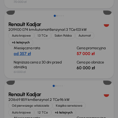
70 000 zł
Taniej o 1 000 zł
Renault Kadjar
2019
100 074 km
Automat
Benzyna
1.3 TCe
103 kW
Auta krajowe
1.3 TCe
Salon Polska
Automat
+6 kolejnych
Miesięczna rata
Cena promocyjna
od 357 zł
57 000 zł
Najniższa cena z 30 dni przed
Cena po obniżce
obniżką
60 000 zł
61 000 zł
Taniej o 500 zł
Renault Kadjar
2016
69 859 km
Benzyna
1.2 TCe
96 kW
Od pierwszego właściciela
Książka serwisowa
Auta krajowe
1.2 TCe
+6 kolejnych