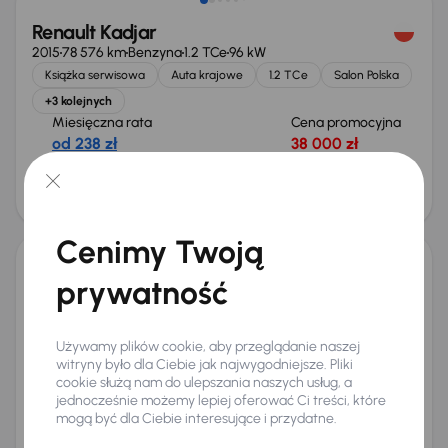
Renault Kadjar
2015
78 576 km
Benzyna
1.2 TCe
96 kW
Książka serwisowa
Auta krajowe
1.2 TCe
Salon Polska
+3 kolejnych
Miesięczna rata
Cena promocyjna
od 238 zł
38 000 zł
Cena
40 000 zł
Cenimy Twoją
Renault Kadjar
prywatność
2018
88 175 km
Automat
Benzyna
1.2 TCe
96 kW
Auta krajowe
1.2 TCe
Salon Polska
Automat
Używamy plików cookie, aby przeglądanie naszej
+5 kolejnych
witryny było dla Ciebie jak najwygodniejsze. Pliki
Miesięczna rata
Cena promocyjna
cookie służą nam do ulepszania naszych usług, a
od 286 zł
45 000 zł
jednocześnie możemy lepiej oferować Ci treści, które
mogą być dla Ciebie interesujące i przydatne.
Cena