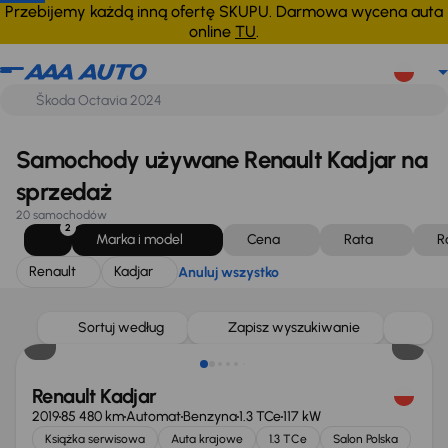
Renault
Kadjar
Anuluj wszystko
Przebijemy każdą inną ofertę SKUPU. Darmowa wycena auta
online
TU
.
Samochody używane Renault Kadjar na
sprzedaż
20 samochodów
2
Marka i model
Cena
Rata
R
Renault
Kadjar
Anuluj wszystko
Taniej o 1 000 zł
Sortuj według
Zapisz wyszukiwanie
Renault Kadjar
2019
85 480 km
Automat
Benzyna
1.3 TCe
117 kW
Książka serwisowa
Auta krajowe
1.3 TCe
Salon Polska