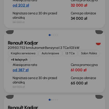
Miesięczna rata
Cena promocyjna
od 202 zł
32 000 zł
Najniższa cena z 30 dni przed
Cena po obniżce
obniżką
34 000 zł
35 000 zł
Taniej o 1 000 zł
Renault Kadjar
2019
50 752 km
Automat
Benzyna
1.3 TCe
103 kW
Książka serwisowa
Auta krajowe
1.3 TCe
Salon Polska
+8 kolejnych
Miesięczna rata
Cena promocyjna
od 387 zł
61 000 zł
Najniższa cena z 30 dni przed
Cena po obniżce
obniżką
65 000 zł
66 000 zł
Renault Kadjar