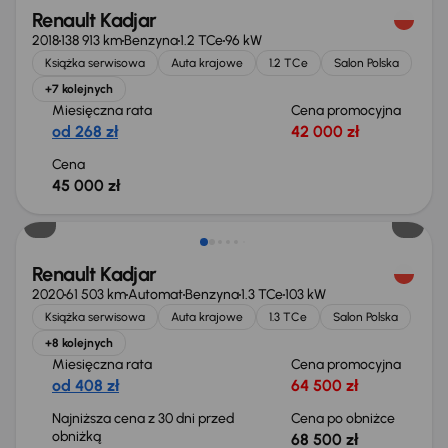
Renault Kadjar
2018
138 913 km
Benzyna
1.2 TCe
96 kW
Książka serwisowa
Auta krajowe
1.2 TCe
Salon Polska
+7 kolejnych
Miesięczna rata
Cena promocyjna
od 268 zł
42 000 zł
Cena
45 000 zł
Taniej o 1 500 zł
Renault Kadjar
2020
61 503 km
Automat
Benzyna
1.3 TCe
103 kW
Książka serwisowa
Auta krajowe
1.3 TCe
Salon Polska
+8 kolejnych
Miesięczna rata
Cena promocyjna
od 408 zł
64 500 zł
Najniższa cena z 30 dni przed
Cena po obniżce
obniżką
68 500 zł