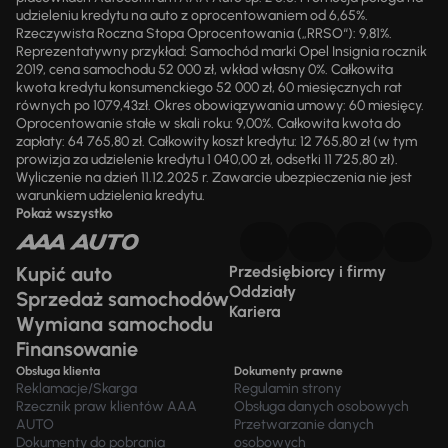
udzieleniu kredytu na auto z oprocentowaniem od 6,65%.
Rzeczywista Roczna Stopa Oprocentowania („RRSO“): 9,81%.
Reprezentatywny przykład: Samochód marki Opel Insignia rocznik
2019, cena samochodu 52 000 zł, wkład własny 0%. Całkowita
kwota kredytu konsumenckiego 52 000 zł, 60 miesięcznych rat
równych po 1079,43zł. Okres obowiązywania umowy: 60 miesięcy.
Oprocentowanie stałe w skali roku: 9,00%. Całkowita kwota do
zapłaty: 64 765,80 zł. Całkowity koszt kredytu: 12 765,80 zł (w tym
prowizja za udzielenie kredytu 1 040,00 zł, odsetki 11 725,80 zł).
Wyliczenie na dzień 11.12.2025 r. Zawarcie ubezpieczenia nie jest
warunkiem udzielenia kredytu.
Pokaż wszystko
Kupić auto
Przedsiębiorcy i firmy
Oddziały
Sprzedaż samochodów
Kariera
Wymiana samochodu
Finansowanie
Obsługa klienta
Dokumenty prawne
Reklamacje/Skarga
Regulamin strony
Rzecznik praw klientów AAA
Obsługa danych osobowych
AUTO
Przetwarzanie danych
Dokumenty do pobrania
osobowych