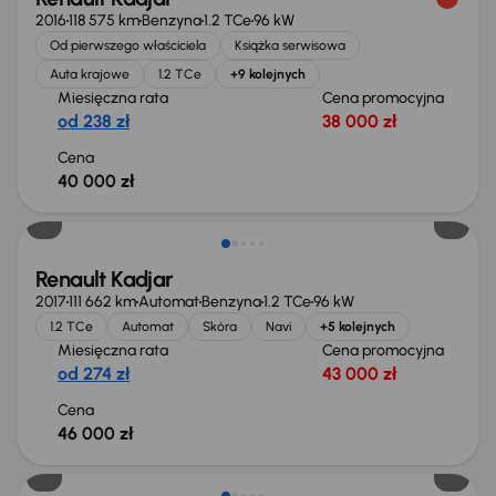
2016
118 575 km
Benzyna
1.2 TCe
96 kW
Od pierwszego właściciela
Książka serwisowa
Auta krajowe
1.2 TCe
+9 kolejnych
Miesięczna rata
Cena promocyjna
od 238 zł
38 000 zł
Cena
40 000 zł
Renault Kadjar
2017
111 662 km
Automat
Benzyna
1.2 TCe
96 kW
1.2 TCe
Automat
Skóra
Navi
+5 kolejnych
Miesięczna rata
Cena promocyjna
od 274 zł
43 000 zł
Cena
46 000 zł