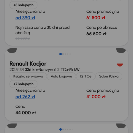
+8 kolejnych
Miesięczna rata
Cena promocyjna
od 390 zł
61 500 zł
Najniższa cena z 30 dni przed
Cena po obniżce
obniżką
65 500 zł
66 500 zł
Renault Kadjar
2015
134 336 km
Benzyna
1.2 TCe
96 kW
Książka serwisowa
Auta krajowe
1.2 TCe
Salon Polska
+7 kolejnych
Miesięczna rata
Cena promocyjna
od 262 zł
41 000 zł
Cena
44 000 zł