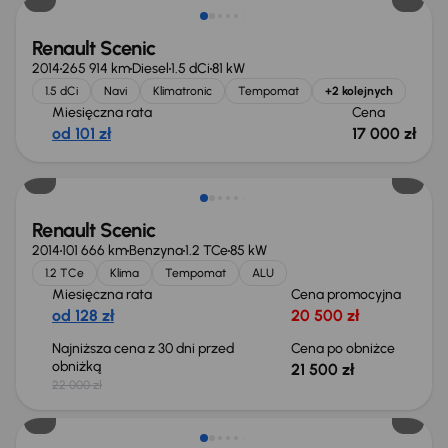
Renault Scenic
2014
265 914 km
Diesel
1.5 dCi
81 kW
1.5 dCi
Navi
Klimatronic
Tempomat
+2 kolejnych
Miesięczna rata
Cena
od 101 zł
17 000 zł
Taniej o 500 zł
Renault Scenic
2014
101 666 km
Benzyna
1.2 TCe
85 kW
1.2 TCe
Klima
Tempomat
ALU
Miesięczna rata
Cena promocyjna
od 128 zł
20 500 zł
Najniższa cena z 30 dni przed
Cena po obniżce
obniżką
21 500 zł
22 000 zł