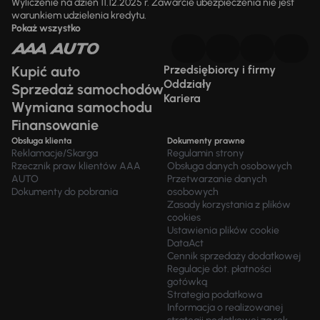
Wyliczenie na dzień 11.12.2025 r. Zawarcie ubezpieczenia nie jest
warunkiem udzielenia kredytu.
Pokaż wszystko
Kupić auto
Przedsiębiorcy i firmy
Oddziały
Sprzedaż samochodów
Kariera
Wymiana samochodu
Finansowanie
Obsługa klienta
Dokumenty prawne
Reklamacje/Skarga
Regulamin strony
Rzecznik praw klientów AAA
Obsługa danych osobowych
AUTO
Przetwarzanie danych
Dokumenty do pobrania
osobowych
Zasady korzystania z plików
cookies
Ustawienia plików cookie
DataAct
Cennik sprzedaży dodatkowej
Regulacje dot. płatności
gotówką
Strategia podatkowa
Informacja o realizowanej