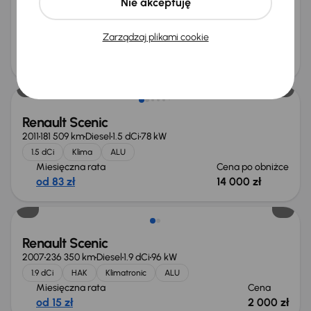
Nie akceptuję
Miesięczna rata
Cena promocyjna
od 125 zł
20 000 zł
Zarządzaj plikami cookie
Cena
21 000 zł
Taniej o 500 zł
Renault Scenic
2011
181 509 km
Diesel
1.5 dCi
78 kW
1.5 dCi
Klima
ALU
Miesięczna rata
Cena po obniżce
od 83 zł
14 000 zł
Renault Scenic
2007
236 350 km
Diesel
1.9 dCi
96 kW
1.9 dCi
HAK
Klimatronic
ALU
Miesięczna rata
Cena
od 15 zł
2 000 zł
Świeżo skupione