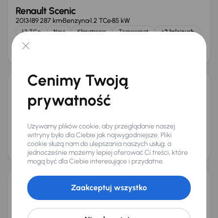
Renault Scenic
2013
189 287 km
Benzyna
1.2 TCe
85 kW
1.2 TCe
Navi
Klimatronic
Tempomat
+2 kolejnych
Miesięczna rata
Cena
od 119 zł
20 000 zł
Cenimy Twoją
Renault Scenic
prywatność
2012
156 966 km
Benzyna
1.4 TCe
96 kW
Auta krajowe
1.4 TCe
Salon Polska
Navi
Używamy plików cookie, aby przeglądanie naszej
+3 kolejnych
witryny było dla Ciebie jak najwygodniejsze. Pliki
Miesięczna rata
Cena
cookie służą nam do ulepszania naszych usług, a
od 119 zł
20 000 zł
jednocześnie możemy lepiej oferować Ci treści, które
mogą być dla Ciebie interesujące i przydatne.
Zaakceptuj wszystko
Renault Scenic
2014
185 640 km
Diesel
1.5 dCi
81 kW
1.5 dCi
Navi
Klimatronic
Tempomat
+2 kolejnych