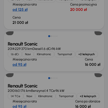
Miesięczna rata
Cena promocyjna
od 125 zł
20 000 zł
Cena
21 000 zł
Renault Scenic
2014
229 370 km
Diesel
1.6 dCi
96 kW
1.6 dCi
Navi
Klimatronic
Tempomat
+2 kolejnych
Miesięczna rata
Cena
od 95 zł
16 000 zł
Świeżo skupione
Renault Scenic
2010
160 176 km
Benzyna
1.4 TCe
96 kW
1.4 TCe
Navi
Klimatronic
Tempomat
+2 kolejnych
Miesięczna rata
Cena po obniżce
od 95 zł
16 000 zł