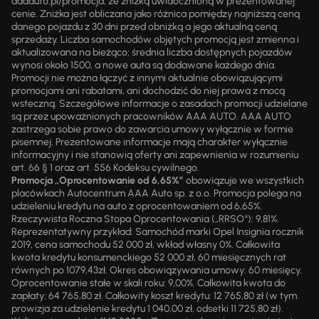
aaaauto.pl/promocja, ze zniżką uwidocznioną w prezentowanej
cenie. Zniżka jest obliczana jako różnica pomiędzy najniższą ceną
danego pojazdu z 30 dni przed obniżką a jego aktualną ceną
sprzedaży. Liczba samochodów objętych promocją jest zmienna i
aktualizowana na bieżąco; średnia liczba dostępnych pojazdów
wynosi około 1500, a nowe auta są dodawane każdego dnia.
Promocji nie można łączyć z innymi aktualnie obowiązującymi
promocjami ani rabatami, ani dochodzić do niej prawa z mocą
wsteczną. Szczegółowe informacje o zasadach promocji udzielane
są przez upoważnionych pracowników AAA AUTO. AAA AUTO
zastrzega sobie prawo do zawarcia umowy wyłącznie w formie
pisemnej. Prezentowane informacje mają charakter wyłącznie
informacyjny i nie stanowią oferty ani zapewnienia w rozumieniu
art. 66 § 1 oraz art. 556 Kodeksu cywilnego.
Promocja „Oprocentowanie od 6,65%”
obowiązuje we wszystkich
placówkach Autocentrum AAA Auto sp. z o.o. Promocja polega na
udzieleniu kredytu na auto z oprocentowaniem od 6,65%.
Rzeczywista Roczna Stopa Oprocentowania („RRSO“): 9,81%.
Reprezentatywny przykład: Samochód marki Opel Insignia rocznik
2019, cena samochodu 52 000 zł, wkład własny 0%. Całkowita
kwota kredytu konsumenckiego 52 000 zł, 60 miesięcznych rat
równych po 1079,43zł. Okres obowiązywania umowy: 60 miesięcy.
Oprocentowanie stałe w skali roku: 9,00%. Całkowita kwota do
zapłaty: 64 765,80 zł. Całkowity koszt kredytu: 12 765,80 zł (w tym
prowizja za udzielenie kredytu 1 040,00 zł, odsetki 11 725,80 zł).