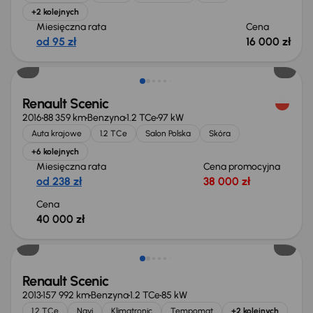
+2 kolejnych
Miesięczna rata
Cena
od 95 zł
16 000 zł
Renault Scenic
2016
88 359 km
Benzyna
1.2 TCe
97 kW
Auta krajowe
1.2 TCe
Salon Polska
Skóra
+6 kolejnych
Miesięczna rata
Cena promocyjna
od 238 zł
38 000 zł
Cena
40 000 zł
Renault Scenic
2013
157 992 km
Benzyna
1.2 TCe
85 kW
1.2 TCe
Navi
Klimatronic
Tempomat
+2 kolejnych