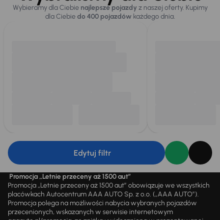
Wybieramy dla Ciebie
najlepsze pojazdy
z naszej oferty. Kupimy
dla Ciebie
do 400 pojazdów
każdego dnia.
Edytuj filtr
Promocja „Letnie przeceny aż 1500 aut”
Promocja „Letnie przeceny aż 1500 aut” obowiązuje we wszystkich
placówkach Autocentrum AAA AUTO Sp. z o.o. („AAA AUTO”).
Promocja polega na możliwości nabycia wybranych pojazdów
przecenionych, wskazanych w serwisie internetowym