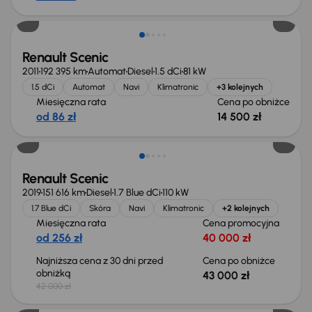
Taniej o 500 zł
Renault Scenic
2011
192 395 km
Automat
Diesel
1.5 dCi
81 kW
1.5 dCi
Automat
Navi
Klimatronic
+3 kolejnych
Miesięczna rata
Cena po obniżce
od 86 zł
14 500 zł
Renault Scenic
2019
151 616 km
Diesel
1.7 Blue dCi
110 kW
1.7 Blue dCi
Skóra
Navi
Klimatronic
+2 kolejnych
Miesięczna rata
Cena promocyjna
od 256 zł
40 000 zł
Najniższa cena z 30 dni przed
Cena po obniżce
obniżką
43 000 zł
42 000 zł