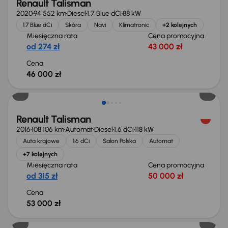
Renault Talisman
2020
94 552 km
Diesel
1.7 Blue dCi
88 kW
1.7 Blue dCi
Skóra
Navi
Klimatronic
+2 kolejnych
Miesięczna rata
Cena promocyjna
od 274 zł
43 000 zł
Cena
46 000 zł
Renault Talisman
2016
108 106 km
Automat
Diesel
1.6 dCi
118 kW
Auta krajowe
1.6 dCi
Salon Polska
Automat
+7 kolejnych
Miesięczna rata
Cena promocyjna
od 315 zł
50 000 zł
Cena
53 000 zł
Taniej o 1 000 zł