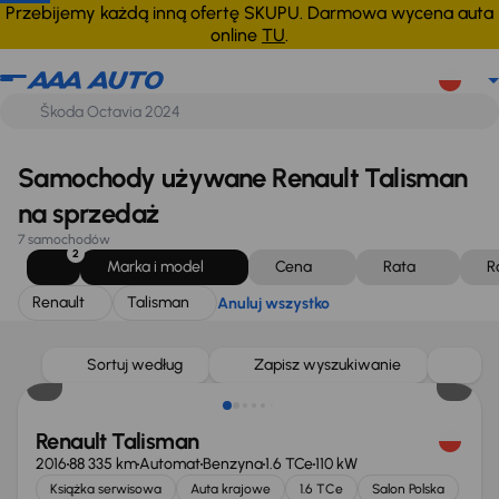
Renault
Talisman
Anuluj wszystko
Przebijemy każdą inną ofertę SKUPU. Darmowa wycena auta
online
TU
.
Samochody używane Renault Talisman
na sprzedaż
7 samochodów
2
Marka i model
Cena
Rata
R
Renault
Talisman
Anuluj wszystko
Taniej o 500 zł
Sortuj według
Zapisz wyszukiwanie
Renault Talisman
2016
88 335 km
Automat
Benzyna
1.6 TCe
110 kW
Książka serwisowa
Auta krajowe
1.6 TCe
Salon Polska