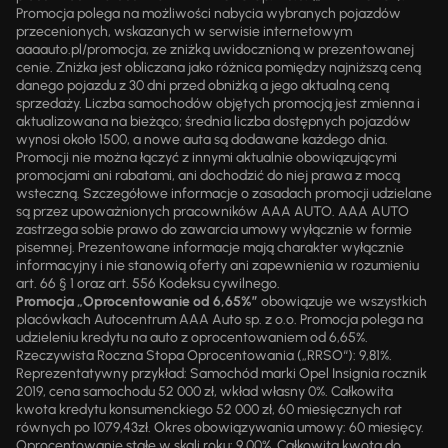
Promocja polega na możliwości nabycia wybranych pojazdów
przecenionych, wskazanych w serwisie internetowym
aaaauto.pl/promocja, ze zniżką uwidocznioną w prezentowanej
cenie. Zniżka jest obliczana jako różnica pomiędzy najniższą ceną
danego pojazdu z 30 dni przed obniżką a jego aktualną ceną
sprzedaży. Liczba samochodów objętych promocją jest zmienna i
aktualizowana na bieżąco; średnia liczba dostępnych pojazdów
wynosi około 1500, a nowe auta są dodawane każdego dnia.
Promocji nie można łączyć z innymi aktualnie obowiązującymi
promocjami ani rabatami, ani dochodzić do niej prawa z mocą
wsteczną. Szczegółowe informacje o zasadach promocji udzielane
są przez upoważnionych pracowników AAA AUTO. AAA AUTO
zastrzega sobie prawo do zawarcia umowy wyłącznie w formie
pisemnej. Prezentowane informacje mają charakter wyłącznie
informacyjny i nie stanowią oferty ani zapewnienia w rozumieniu
art. 66 § 1 oraz art. 556 Kodeksu cywilnego.
Promocja „Oprocentowanie od 6,65%”
obowiązuje we wszystkich
placówkach Autocentrum AAA Auto sp. z o.o. Promocja polega na
udzieleniu kredytu na auto z oprocentowaniem od 6,65%.
Rzeczywista Roczna Stopa Oprocentowania („RRSO“): 9,81%.
Reprezentatywny przykład: Samochód marki Opel Insignia rocznik
2019, cena samochodu 52 000 zł, wkład własny 0%. Całkowita
kwota kredytu konsumenckiego 52 000 zł, 60 miesięcznych rat
równych po 1079,43zł. Okres obowiązywania umowy: 60 miesięcy.
Oprocentowanie stałe w skali roku: 9,00%. Całkowita kwota do