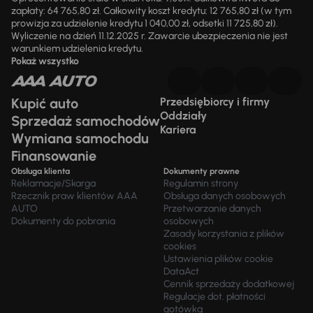
zapłaty: 64 765,80 zł. Całkowity koszt kredytu: 12 765,80 zł (w tym
prowizja za udzielenie kredytu 1 040,00 zł, odsetki 11 725,80 zł).
Wyliczenie na dzień 11.12.2025 r. Zawarcie ubezpieczenia nie jest
warunkiem udzielenia kredytu.
Pokaż wszystko
Kupić auto
Przedsiębiorcy i firmy
Oddziały
Sprzedaż samochodów
Kariera
Wymiana samochodu
Finansowanie
Obsługa klienta
Dokumenty prawne
Reklamacje/Skarga
Regulamin strony
Rzecznik praw klientów AAA
Obsługa danych osobowych
AUTO
Przetwarzanie danych
Dokumenty do pobrania
osobowych
Zasady korzystania z plików
cookies
Ustawienia plików cookie
DataAct
Cennik sprzedaży dodatkowej
Regulacje dot. płatności
gotówką