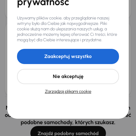
prywatność
Najniższa cena z 30 dni przed
Cena po obniżce
obniżką
34 000 zł
35 000 zł
Używamy plików cookie, aby przeglądanie naszej
witryny było dla Ciebie jak najwygodniejsze. Pliki
cookie służą nam do ulepszania naszych usług, a
jednocześnie możemy lepiej oferować Ci treści, które
Renault Talisman
mogą być dla Ciebie interesujące i przydatne.
2019
55 371 km
Automat
Benzyna
1.3 TCe
117 kW
Auta krajowe
1.3 TCe
Salon Polska
Automat
Zaakceptuj wszystko
+4 kolejnych
Miesięczna rata
Cena promocyjna
od 342 zł
54 500 zł
Nie akceptuję
Cena
57 500 zł
Zarządzaj plikami cookie
Nie wybrałeś auto z oferty? Nie szkodzi, w naszych
oddziałach w Czechach i na Słowacji możemy mieć
podobne samochody, których szukasz.
Znajdź podobny samochód