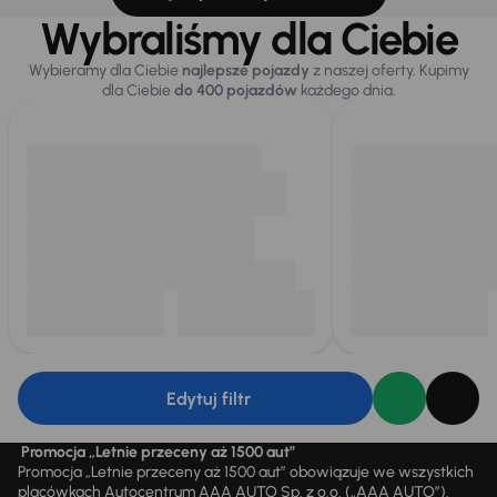
Wybraliśmy dla Ciebie
Wybieramy dla Ciebie
najlepsze pojazdy
z naszej oferty. Kupimy
dla Ciebie
do 400 pojazdów
każdego dnia.
Edytuj filtr
Promocja „Letnie przeceny aż 1500 aut”
Promocja „Letnie przeceny aż 1500 aut” obowiązuje we wszystkich
placówkach Autocentrum AAA AUTO Sp. z o.o. („AAA AUTO”).