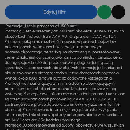
Edytuj filtr
Promocja „Letnie przeceny aż 1500 aut”
Promocja „Letnie przeceny aż 1500 aut” obowiązuje we wszystkich
placówkach Autocentrum AAA AUTO Sp. z o.o. („AAA AUTO”).
Promocja polega na możliwości nabycia wybranych pojazdów
przecenionych, wskazanych w serwisie internetowym
aaaauto.pl/promocja, ze zniżką uwidocznioną w prezentowanej
cenie. Zniżka jest obliczana jako różnica pomiędzy najniższą ceną
danego pojazdu z 30 dni przed obniżką a jego aktualną ceną
sprzedaży. Liczba samochodów objętych promocją jest zmienna i
aktualizowana na bieżąco; średnia liczba dostępnych pojazdów
wynosi około 1500, a nowe auta są dodawane każdego dnia.
Promocji nie można łączyć z innymi aktualnie obowiązującymi
promocjami ani rabatami, ani dochodzić do niej prawa z mocą
wsteczną. Szczegółowe informacje o zasadach promocji udzielane
są przez upoważnionych pracowników AAA AUTO. AAA AUTO
zastrzega sobie prawo do zawarcia umowy wyłącznie w formie
pisemnej. Prezentowane informacje mają charakter wyłącznie
informacyjny i nie stanowią oferty ani zapewnienia w rozumieniu
art. 66 § 1 oraz art. 556 Kodeksu cywilnego.
Promocja „Oprocentowanie od 6,65%”
obowiązuje we wszystkich