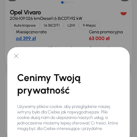
Opel Vivaro
2016
109 026 km
Diesel
1.6 BiCDTI
92 kW
Auta krajowe
1.6 BiCDTI
L2H1
9 Miejsc
Miesięczna rata
Cena promocyjna
od 399 zł
63 000 zł
Najniższa cena z 30 dni przed
Cena po obniżce
obniżką
67 000 zł
68 000 zł
Świeżo skupione
Cenimy Twoją
Opel Vivaro
prywatność
2004
331 811 km
Diesel
2.5 CDTI
99 kW
2.5 CDTI
L1H1
8 Miejsc
Miesięczna rata
Cena promocyjna
Używamy plików cookie, aby przeglądanie naszej
od 163 zł
21 000 zł
witryny było dla Ciebie jak najwygodniejsze. Pliki
cookie służą nam do ulepszania naszych usług, a
Cena
jednocześnie możemy lepiej oferować Ci treści, które
22 000 zł
mogą być dla Ciebie interesujące i przydatne.