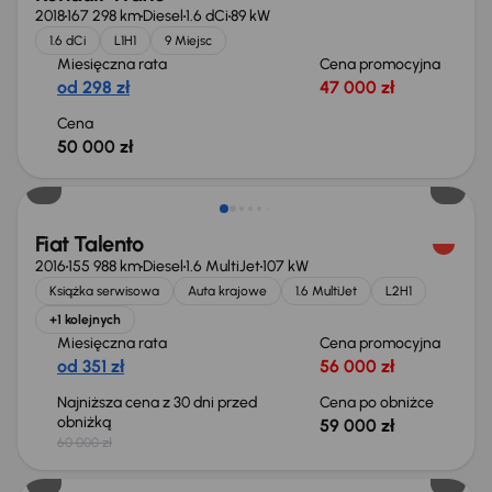
2018
167 298 km
Diesel
1.6 dCi
89 kW
1.6 dCi
L1H1
9 Miejsc
Miesięczna rata
Cena promocyjna
od 298 zł
47 000 zł
Cena
50 000 zł
Taniej o 1 000 zł
Fiat Talento
2016
155 988 km
Diesel
1.6 MultiJet
107 kW
Książka serwisowa
Auta krajowe
1.6 MultiJet
L2H1
+1 kolejnych
Miesięczna rata
Cena promocyjna
od 351 zł
56 000 zł
Najniższa cena z 30 dni przed
Cena po obniżce
obniżką
59 000 zł
60 000 zł
Taniej o 1 000 zł