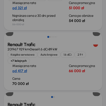
Miesięczna rata
Cena promocyjna
od 321 zł
51 000 zł
Najniższa cena z 30 dni przed
Cena po obniżce
obniżką
54 000 zł
56 000 zł
Możliwość odliczenia VAT
Renault Trafic
2019
67 929 km
Diesel
1.6 dCi
89 kW
Książka serwisowa
Auta krajowe
1.6 dCi
2.9 t
+7 kolejnych
Miesięczna rata
Cena promocyjna
od 417 zł
66 000 zł
Cena
70 000 zł
Renault Trafic