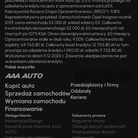
placówkach Autocentrum AAA Auto sp. z o.o. Promocja polega na
udzieleniu kredytu na auto z oprocentowaniem od 6,65%.
Rzeczywista Roczna Stopa Oprocentowania („RRSO“): 9,81%.
Reprezentatywny przykład: Samochód marki Opel Insignia rocznik
2019, cena samochodu 52 000 zł, wkład własny 0%. Całkowita
kwota kredytu konsumenckiego 52 000 zł, 60 miesięcznych rat
równych po 1079,43zł. Okres obowiązywania umowy: 60 miesięcy.
Oprocentowanie stałe w skali roku: 9,00%. Całkowita kwota do
zapłaty: 64 765,80 zł. Całkowity koszt kredytu: 12 765,80 zł (w tym
prowizja za udzielenie kredytu 1 040,00 zł, odsetki 11 725,80 zł).
Wyliczenie na dzień 11.12.2025 r. Zawarcie ubezpieczenia nie jest
warunkiem udzielenia kredytu.
Pokaż wszystko
Kupić auto
Przedsiębiorcy i firmy
Oddziały
Sprzedaż samochodów
Kariera
Wymiana samochodu
Finansowanie
Obsługa klienta
Dokumenty prawne
Reklamacje/Skarga
Regulamin strony
Rzecznik praw klientów AAA
Obsługa danych osobowych
AUTO
Przetwarzanie danych
Dokumenty do pobrania
osobowych