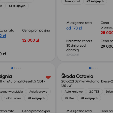
Tempomat
+2 kolejnych
ic
+3 kolejnych
Miesięczna rata
Cena
promoc
od 173 zł
czna rata
Cena promocyjna
28 000
2 zł
32 000 zł
Najniższa cena z
Cena po
30 dni przed
29 000
obniżką
0 zł
30 000 zł
ość odliczenia VAT
signia
Škoda Octavia
11 km
Automat
Diesel
1.5 CDTI
2016
221 027 km
Automat
Diesel
2
135 kW
zego właściciela
Auta krajowe
Auta krajowe
2.0 TDI
Salon
Salon Polska
+8 kolejnych
184 KM
+8 kolejnych
czna rata
Cena promocyjna
Miesięczna rata
Cena pr