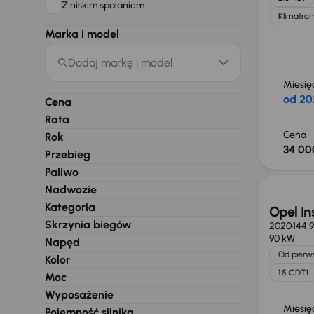
Z niskim spalaniem
Klimatron
Marka i model
Dodaj markę i model
Miesię
od 20
Cena
Rata
Cena
Rok
34 00
Przebieg
Możliw
Paliwo
Nadwozie
Kategoria
Opel In
Skrzynia biegów
2020
144 9
90 kW
Napęd
Od pierws
Kolor
1.5 CDTI
Moc
Wyposażenie
Miesię
Pojemność silnika