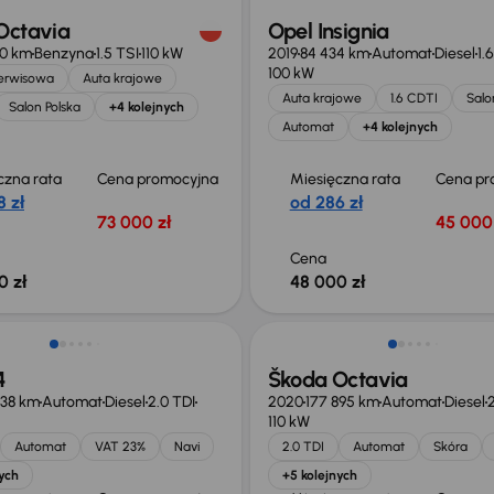
Octavia
Opel Insignia
50 km
Benzyna
1.5 TSI
110 kW
2019
84 434 km
Automat
Diesel
1.
100 kW
serwisowa
Auta krajowe
Auta krajowe
1.6 CDTI
Salo
Salon Polska
+4 kolejnych
Automat
+4 kolejnych
czna rata
Cena promocyjna
Miesięczna rata
Cena pr
 zł
od 286 zł
73 000 zł
45 000 
Cena
0 zł
48 000 zł
ość odliczenia VAT
4
Škoda Octavia
038 km
Automat
Diesel
2.0 TDI
2020
177 895 km
Automat
Diesel
2
110 kW
Automat
VAT 23%
Navi
2.0 TDI
Automat
Skóra
ych
+5 kolejnych