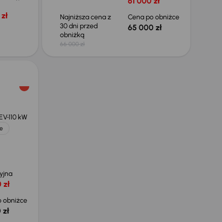
61 000 zł
zł
Najniższa cena z
Cena po obniżce
30 dni przed
65 000 zł
obniżką
66 000 zł
HEV
110 kW
e
yjna
 zł
 obniżce
 zł