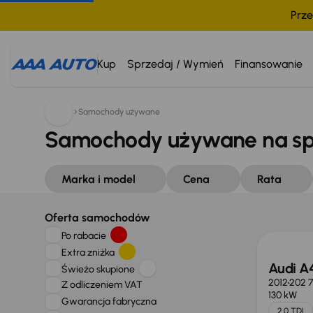
Prze
Kup
Sprzedaj / Wymień
Finansowanie
Samochody używane
Samochody używane na s
Marka i model
Cena
Rata
Oferta samochodów
Po rabacie
Extra zniżka
Audi A
Świeżo skupione
2012
202 
Z odliczeniem VAT
130 kW
Gwarancja fabryczna
2.0 TDI