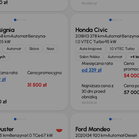
0 zł
94 000 zł
Taniej o 1 500 zł
signia
Honda Civic
68 km
Automat
Benzyna
2018
113 378 km
Automat
Benzyna
25 kW
1.0 VTEC Turbo
95 kW
Automat
Skóra
Navi
Auta krajowe
1.0 VTEC Turbo
ych
Salon Polska
Automat
+4 ko
Miesięczna rata
Cena
promoc
od 339 zł
czna rata
Cena promocyjna
54 000
 zł
31 500 zł
Najniższa cena z
Cena po
30 dni przed
57 000
obniżką
 zł
58 500 zł
o 700 zł
Taniej o 1 000 zł
uster
Ford Mondeo
75 km
Benzyna
1.0 TCe
67 kW
2020
134 920 km
Automat
Diesel