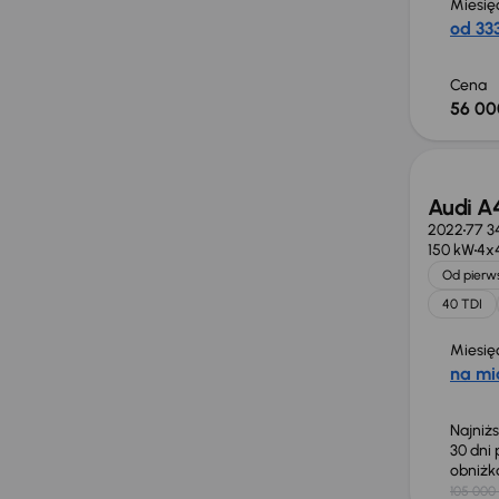
Miesię
od 333
Cena
56 00
Taniej 
Audi A
2022
77 3
150 kW
4x
Od pierws
40 TDI
Miesię
na mi
Najniż
30 dni
obniż
105 000 