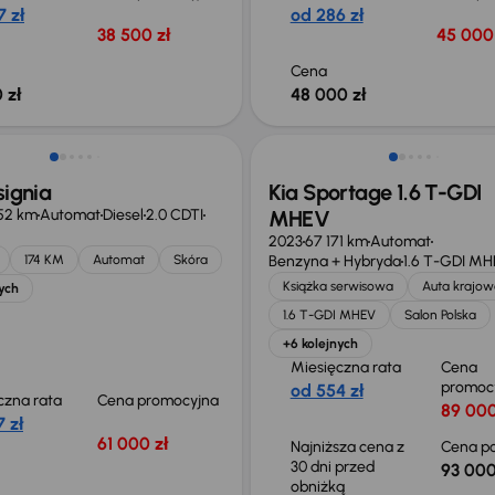
 zł
od 286 zł
38 500 zł
45 000 
Cena
 zł
48 000 zł
Taniej o 1 000 zł
signia
Kia Sportage 1.6 T-GDI
52 km
Automat
Diesel
2.0 CDTI
MHEV
2023
67 171 km
Automat
174 KM
Automat
Skóra
Benzyna + Hybryda
1.6 T-GDI M
Książka serwisowa
Auta krajow
ych
1.6 T-GDI MHEV
Salon Polska
+6 kolejnych
Miesięczna rata
Cena
promoc
od 554 zł
czna rata
Cena promocyjna
89 000
 zł
61 000 zł
Najniższa cena z
Cena po
30 dni przed
93 000
obniżką