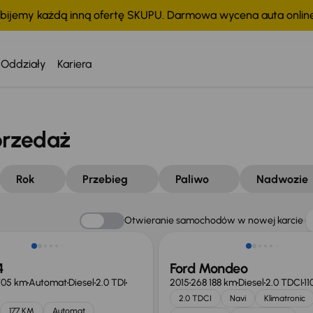
bijemy każdą inną ofertę SKUPU. Darmowa wycena auta onli
Oddziały
Kariera
przedaż
Rok
Przebieg
Paliwo
Nadwozie
Taniej o 1 000 zł
Otwieranie samochodów w nowej karcie
4
Ford Mondeo
705 km
Automat
Diesel
2.0 TDI
2015
268 188 km
Diesel
2.0 TDCI
11
2.0 TDCI
Navi
Klimatronic
177 KM
Automat