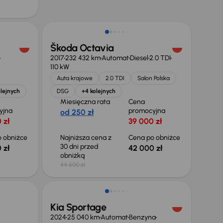
Taniej o 2 500 zł
Škoda Octavia
2017
232 432 km
Automat
Diesel
2.0 TDI
110 kW
Auta krajowe
2.0 TDI
Salon Polska
lejnych
DSG
+4 kolejnych
Miesięczna rata
Cena
yjna
promocyjna
od 250 zł
 zł
39 000 zł
 obniżce
Najniższa cena z
Cena po obniżce
30 dni przed
 zł
42 000 zł
obniżką
44 500 zł
Taniej o 1 000 zł
Kia Sportage
2024
25 040 km
Automat
Benzyna