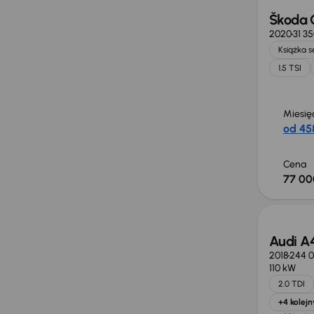
Škoda 
2020
31 3
Książka 
1.5 TSI
Miesię
od 458
Cena
77 00
Możliw
Audi A
2018
244 
110 kW
2.0 TDI
+4 kolejn