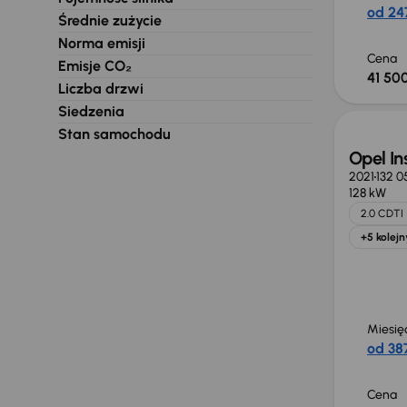
od 247
Średnie zużycie
Norma emisji
Cena
Emisje CO₂
41 500
Liczba drzwi
Siedzenia
Stan samochodu
Opel In
2021
132 0
128 kW
2.0 CDTI
+5 kolejn
Miesię
od 387
Cena