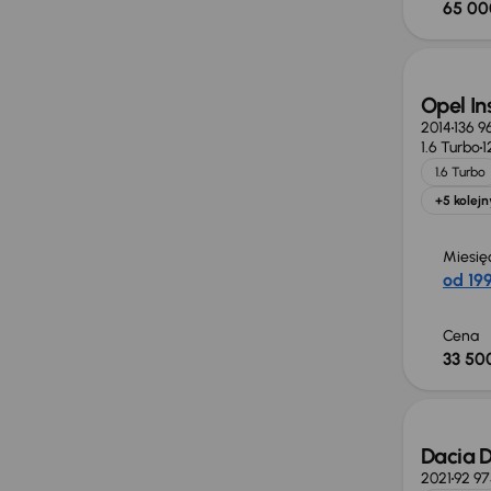
65 00
Opel In
2014
136 9
1.6 Turbo
1
1.6 Turbo
+5 kolejn
Miesię
od 199
Cena
33 500
Taniej 
Dacia D
2021
92 9