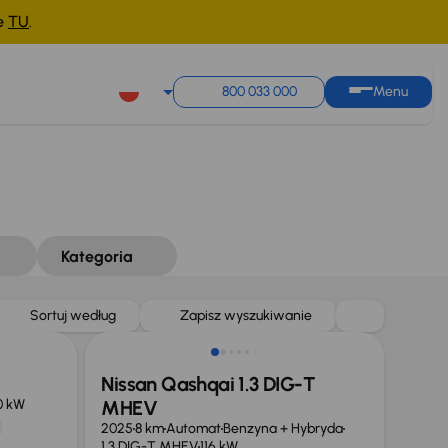
ne
TU
.
800 033 000
Menu
Kategoria
Od nowego taniej o 36 775 zł
Sortuj według
Zapisz wyszukiwanie
Nissan Qashqai 1.3 DIG-T
0 kW
MHEV
2025
8 km
Automat
Benzyna + Hybryda
1.3 DIG-T MHEV
116 kW