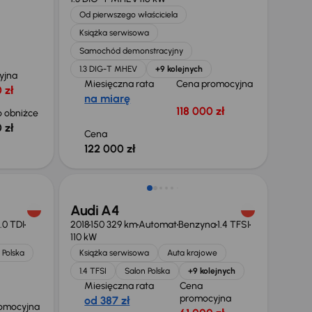
Od pierwszego właściciela
Książka serwisowa
Samochód demonstracyjny
1.3 DIG-T MHEV
+9 kolejnych
yjna
Miesięczna rata
Cena promocyjna
 zł
na miarę
118 000 zł
 obniżce
 zł
Cena
122 000 zł
Taniej o 1 000 zł
Audi A4
.0 TDI
2018
150 329 km
Automat
Benzyna
1.4 TFSI
110 kW
 Polska
Książka serwisowa
Auta krajowe
1.4 TFSI
Salon Polska
+9 kolejnych
Miesięczna rata
Cena
promocyjna
od 387 zł
omocyjna