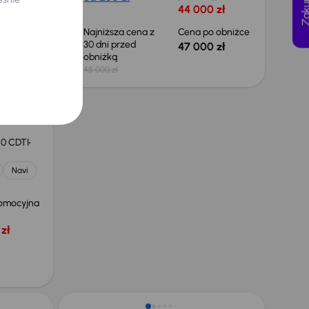
 zł
44 000 zł
 obniżce
Najniższa cena z
Cena po obniżce
30 dni przed
 zł
47 000 zł
obniżką
45 000 zł
.0 CDTI
Navi
omocyjna
zł