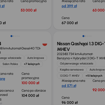
czna rata
Cena promocyjna
Miesięczna rata
Cena pr
 zł
od 399 zł
53 000 zł
63 000 
Cena
0 zł
67 000 zł
o 1 000 zł
Możliwość odliczenia VAT
4
Nissan Qashqai 1.3 DIG-
48 km
Automat
Diesel
40 TDI
MHEV
4
2023
83 734 km
Automat
zego właściciela
Auta krajowe
Benzyna + Hybryda
1.3 DIG-T MH
Od pierwszego właściciela
Salon Polska
+7 kolejnych
Książka serwisowa
Auta krajow
czna rata
Cena
1.3 DIG-T MHEV
+10 kolejnych
promocyjna
arę
Miesięczna rata
Cena pr
100 000 zł
od 571 zł
92 000 
sza cena z
Cena po obniżce
 przed
104 000 zł
Cena
ką
96 000 zł
zł