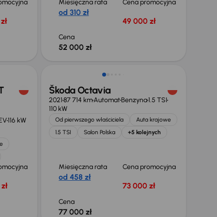
omocyjna
Miesięczna rata
Cena promocyjna
od 310 zł
zł
49 000 zł
Cena
52 000 zł
Możliwość odliczenia VAT
T
Škoda Octavia
2021
87 714 km
Automat
Benzyna
1.5 TSI
110 kW
EV
116 kW
Od pierwszego właściciela
Auta krajowe
1.5 TSI
Salon Polska
+5 kolejnych
e
omocyjna
Miesięczna rata
Cena promocyjna
od 458 zł
zł
73 000 zł
Cena
77 000 zł