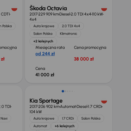
Škoda Octavia
6 CDTI
2017
229 909 km
Diesel
2.0 TDI 4x4
110 kW
4x4
n Polska
Auta krajowe
2.0 TDI 4x4
Salon Polska
Klimatronic
+2 kolejnych
omocyjna
Miesięczna rata
Cena promocyjna
od 244 zł
zł
38 000 zł
Cena
41 000 zł
Kia Sportage
.0 TDI
2017
206 902 km
Automat
Diesel
1.7 CRDi
104 kW
Navi
Auta krajowe
1.7 CRDi
Salon Polska
Automat
+6 kolejnych