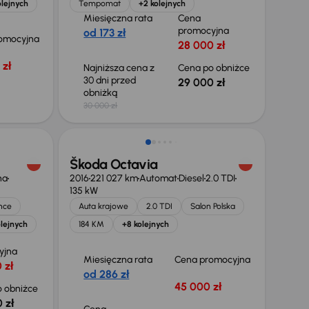
olejnych
Tempomat
+2 kolejnych
Miesięczna rata
Cena
promocyjna
od 173 zł
omocyjna
28 000 zł
 zł
Najniższa cena z
Cena po obniżce
30 dni przed
29 000 zł
obniżką
30 000 zł
Škoda Octavia
na
2016
221 027 km
Automat
Diesel
2.0 TDI
135 kW
nce
Auta krajowe
2.0 TDI
Salon Polska
lejnych
184 KM
+8 kolejnych
yjna
Miesięczna rata
Cena promocyjna
 zł
od 286 zł
45 000 zł
 obniżce
 zł