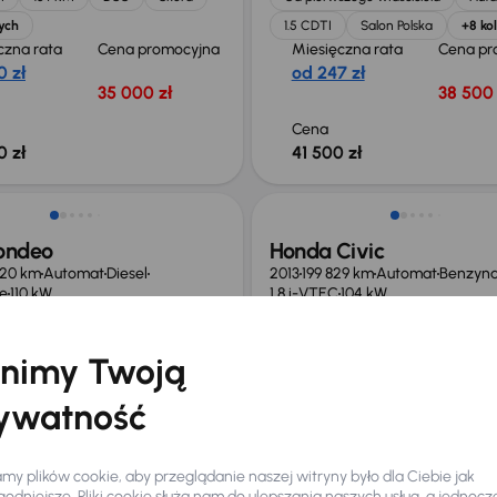
ych
1.5 CDTI
Salon Polska
+8 ko
czna rata
Cena promocyjna
Miesięczna rata
Cena pr
0 zł
od 247 zł
35 000 zł
38 500 
Cena
0 zł
41 500 zł
o 1 000 zł
Taniej o 1 500 zł
ondeo
Honda Civic
920 km
Automat
Diesel
2013
199 829 km
Automat
Benzyn
ue
110 kW
1.8 i-VTEC
104 kW
ue
Automat
Navi
Książka serwisowa
Auta krajow
ic
+3 kolejnych
1.8 i-VTEC
Salon Polska
+5 k
nimy Twoją
czna rata
Cena
Miesięczna rata
Cena
ywatność
promocyjna
promoc
 zł
od 205 zł
51 000 zł
32 500
y plików cookie, aby przeglądanie naszej witryny było dla Ciebie jak
sza cena z
Cena po obniżce
Najniższa cena z
Cena po
odniejsze. Pliki cookie służą nam do ulepszania naszych usług, a jednocz