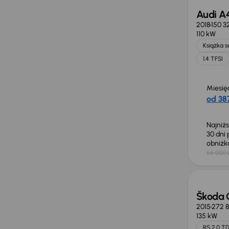
Audi A
2018
150 3
110 kW
Książka 
1.4 TFSI
Miesię
od 387
Najniż
30 dni
obniż
66 000 
Škoda 
2015
272 
135 kW
RS 2.0 TD