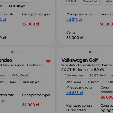
1.2 DIG-T
Salon Polska
+6 k
ic
+3 kolejnych
czna rata
Cena promocyjna
Miesięczna rata
Cena pr
2 zł
od 315 zł
32 000 zł
50 000
Cena
0 zł
53 000 zł
Taniej o 2 000 zł
ondeo
Volkswagen Golf
74 km
Benzyna
1.5 EcoBoost
2020
145 245 km
Automat
Benzy
2.0 GTI Performance
180 kW
jowe
1.5 EcoBoost
Auta krajowe
2.0 GTI Performa
ska
Navi
+3 kolejnych
Salon Polska
Automat
+5 ko
Miesięczna rata
Cena
promoc
od 536 zł
czna rata
Cena promocyjna
86 000
 zł
34 000 zł
Najniższa cena z
Cena po
30 dni przed
90 000