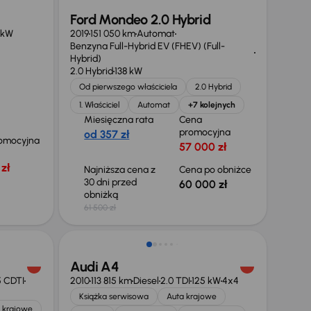
Ford Mondeo 2.0 Hybrid
 kW
2019
151 050 km
Automat
Benzyna Full-Hybrid EV (FHEV) (Full-
Hybrid)
2.0 Hybrid
138 kW
Od pierwszego właściciela
2.0 Hybrid
1. Właściciel
Automat
+7 kolejnych
Miesięczna rata
Cena
promocyjna
od 357 zł
omocyjna
57 000 zł
zł
Najniższa cena z
Cena po obniżce
30 dni przed
60 000 zł
obniżką
61 500 zł
Audi A4
5 CDTI
2010
113 815 km
Diesel
2.0 TDI
125 kW
4x4
Książka serwisowa
Auta krajowe
 krajowe