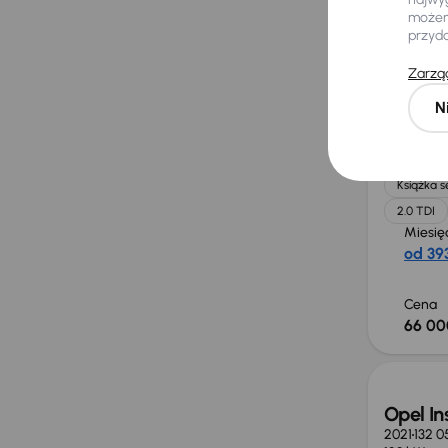
30 dni
możemy
obniż
przyd
55 000 
Zarząd
N
Audi A
2018
182 0
140 kW
Książka 
2.0 TDI
Miesię
od 393
Cena
66 00
Opel In
2021
132 0