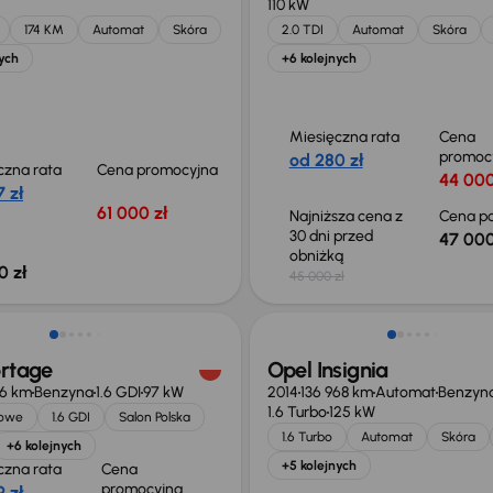
110 kW
174 KM
Automat
Skóra
2.0 TDI
Automat
Skóra
ych
+6 kolejnych
Miesięczna rata
Cena
promoc
od 280 zł
czna rata
Cena promocyjna
44 000
 zł
61 000 zł
Najniższa cena z
Cena po
30 dni przed
47 000
obniżką
0 zł
45 000 zł
o 2 000 zł
ortage
Opel Insignia
66 km
Benzyna
1.6 GDI
97 kW
2014
136 968 km
Automat
Benzyn
1.6 Turbo
125 kW
jowe
1.6 GDI
Salon Polska
1.6 Turbo
Automat
Skóra
+6 kolejnych
+5 kolejnych
czna rata
Cena
promocyjna
 zł