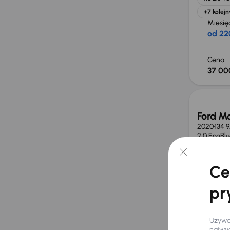
+7 kolejn
Miesię
od 22
Cena
37 00
Taniej 
Ford M
2020
134 
2.0 EcoBl
2.0 EcoBl
Klimatron
Ce
Miesię
pr
od 321
Używam
Najniż
najwyg