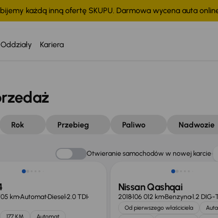
bijemy każdą inną ofertę SKUPU. Darmowa wycena auta onli
Oddziały
Kariera
przedaż
Rok
Przebieg
Paliwo
Nadwozie
Otwieranie samochodów w nowej karcie
4
Nissan Qashqai
705 km
Automat
Diesel
2.0 TDI
2018
106 012 km
Benzyna
1.2 DIG-
Od pierwszego właściciela
Auta
177 KM
Automat