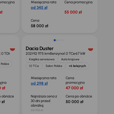
omocyjna
Miesięczna rata
Cena promocyjna
od 345 zł
zł
55 000 zł
Cena
58 000 zł
Taniej o 700 zł
Dacia Duster
.0 TDI
2021
92 975 km
Benzyna
1.0 TCe
67 kW
Książka serwisowa
Auta krajowe
 Polska
1.0 TCe
Salon Polska
+6 kolejnych
Miesięczna rata
Cena
yjna
promocyjna
od 298 zł
 zł
47 000 zł
 obniżce
Najniższa cena z
Cena po obniżce
30 dni przed
 zł
50 000 zł
obniżką
50 700 zł