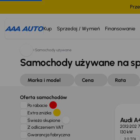
Prze
Kup
Sprzedaj / Wymień
Finansowanie
Samochody używane
Samochody używane na s
Marka i model
Cena
Rata
Oferta samochodów
Po rabacie
Extra zniżka
Audi A
Świeżo skupione
2012
202 
Z odliczeniem VAT
130 kW
Gwarancja fabryczna
2.0 TDI