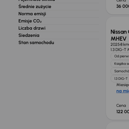
Cena
36 00
Średnie zużycie
Od now
Norma emisji
Emisje CO₂
Liczba drzwi
Nissan 
Siedzenia
MHEV
Stan samochodu
2025
8 km
1.3 DIG-T
Od pierws
Książka 
Samochó
1.3 DIG-
Miesię
na mi
Cena
122 00
Taniej 