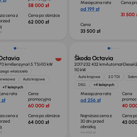
Miesięczna rata
Cena pr
58 000 zł
od 199 zł
31 500 
sza cena z
Cena po obniżce
 przed
62 000 zł
Cena
ką
33 500 zł
zł
o 1 000 zł
Taniej o 1 500 zł
Octavia
Škoda Octavia
070 km
Benzyna
1.5 TSI
110 kW
2017
232 432 km
Automat
Diesel
2
110 kW
zego właściciela
Auta krajowe
2.0 TDI
Salon
serwisowa
Auta krajowe
DSG
+4 kolejnych
+7 kolejnych
czna rata
Cena
Miesięczna rata
Cena
promocyjna
promoc
 zł
od 256 zł
60 000 zł
40 000
sza cena z
Cena po obniżce
Najniższa cena z
Cena po
 przed
30 dni przed
64 000 zł
43 000
ką
obniżką
zł
44 500 zł
o 2 000 zł