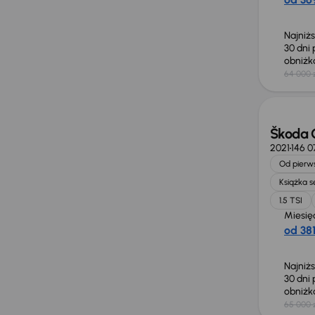
Najniż
30 dni
obniż
64 000 
Taniej 
Škoda 
2021
146 
Od pierws
Książka 
1.5 TSI
Miesię
od 381
Najniż
30 dni
obniż
65 000 
Taniej 