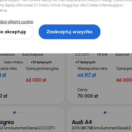
 przed
30 dni przed
54 000 zł
34 500
 lepiej oferować Ci treści, które mogą być dla Ciebie interesujące i
ką
obniżką
atne.
zł
36 000 zł
zaj plikami cookie
ie akceptuję
Zaakceptuj wszystko
4
Opel Insignia
56 km
Automat
Diesel
2.0 TDI
2021
109 264 km
Automat
Diesel
2
128 kW
serwisowa
Auta krajowe
2.0 CDTI
174 KM
Automat
Salon Polska
+10 kolejnych
+7 kolejnych
czna rata
Cena promocyjna
Miesięczna rata
Cena pr
 zł
od 417 zł
62 000 zł
66 000 
Cena
0 zł
70 000 zł
signia
Audi A4
52 km
Automat
Diesel
2.0 CDTI
2015
188 788 km
Automat
Diesel
2.