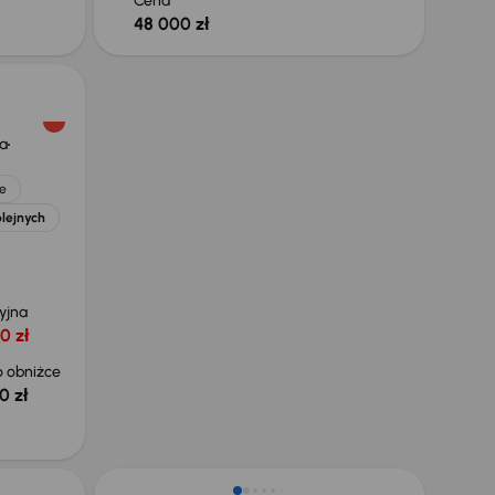
Cena
48 000 zł
a
e
olejnych
yjna
0 zł
 obniżce
0 zł
Taniej o 1 500 zł