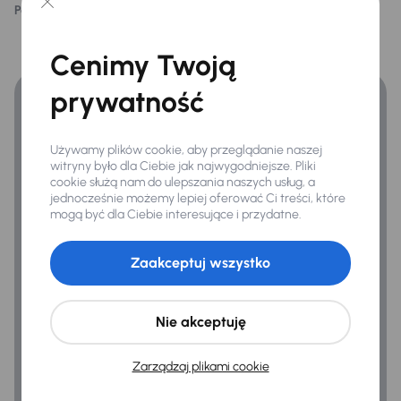
Podoba ci się ten opis?
Tak
Nie
Finansowanie
Kontrola tlaku v pneumatikách
Cenimy Twoją
Zyskaj lepsze warunki finansowania niż v banku.
prywatność
Ogólne
Hf
Używamy plików cookie, aby przeglądanie naszej
Podłokietnik
witryny było dla Ciebie jak najwygodniejsze. Pliki
cookie służą nam do ulepszania naszych usług, a
Połączenie USB (audio)
jednocześnie możemy lepiej oferować Ci treści, które
mogą być dla Ciebie interesujące i przydatne.
Zaakceptuj wszystko
Nie akceptuję
Zarządzaj plikami cookie