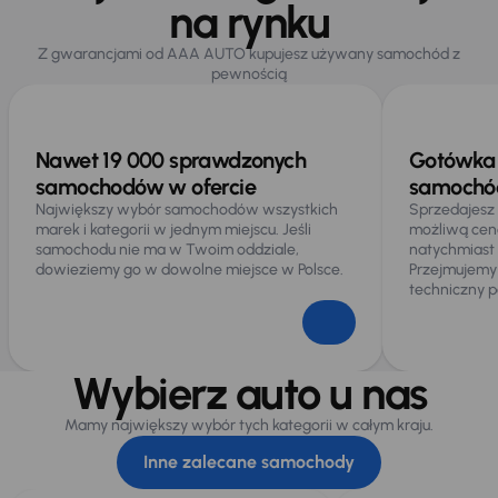
na rynku
Z gwarancjami od AAA AUTO kupujesz używany samochód z
pewnością
Nawet 19 000 sprawdzonych
Gotówka 
samochodów w ofercie
samochód
Największy wybór samochodów wszystkich
Sprzedajesz
marek i kategorii w jednym miejscu. Jeśli
możliwą cen
samochodu nie ma w Twoim oddziale,
natychmiast
dowieziemy go w dowolne miejsce w Polsce.
Przejmujemy
techniczny p
Wybierz auto u nas
Mamy największy wybór tych kategorii w całym kraju.
Inne zalecane samochody