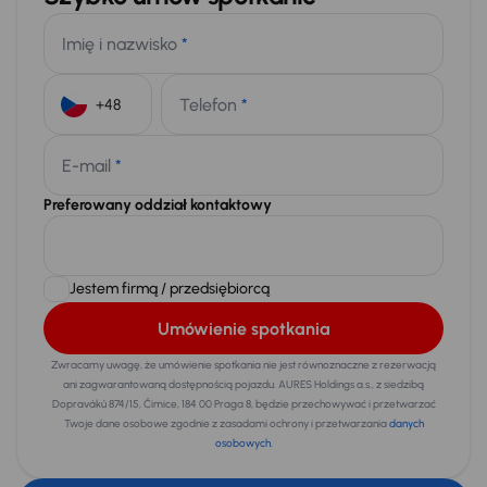
Imię i nazwisko
*
Telefon
*
+48
E-mail
*
Preferowany oddział kontaktowy
Jestem firmą / przedsiębiorcą
Umówienie spotkania
Zwracamy uwagę, że umówienie spotkania nie jest równoznaczne z rezerwacją
ani zagwarantowaną dostępnością pojazdu. AURES Holdings a.s., z siedzibą
Dopraváků 874/15, Čimice, 184 00 Praga 8, będzie przechowywać i przetwarzać
Twoje dane osobowe zgodnie z zasadami ochrony i przetwarzania
danych
osobowych
.