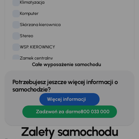
Klimatyzacja
Komputer
Skórzana kierownica
Stereo
WSP. KIEROWNICY
Zamek centralny
Całe wyposażenie samochodu
Na zewnątrz
Potrzebujesz jeszcze więcej informacji o
Dzienne swiatla LED
samochodzie?
Więcej informacji
Elektryczne lusterka
Oryginalne Alufelgi
Zadzwoń za darmo
800 033 000
Światła przeciwmgielne
Zalety samochodu
Tylne swiatla LED