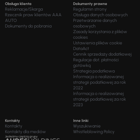
Obsługa klienta
Dokumenty prawne
Reklamacje/Skarga
Regulamin strony
Rzecznik praw klientów AAA
Obsługa danych osobowych
AUTO
Przetwarzanie danych
Dokumenty do pobrania
osobowych
Zasady korzystania z plików
cookies
Ustawienia plików cookie
DataAct
Cennik sprzedaży dodatkowej
Regulacje dot. płatności
gotówką
Strategia podatkowa
Informacja o realizowanej
strategii podatkowej za rok
2022
Informacja o realizowanej
strategii podatkowej za rok
2023
Kontakty
Inne linki
Kontakty
Wyszukiwanie
Kontakty dla mediów
Whistleblowing Policy
Jesteśmy częścią grupy