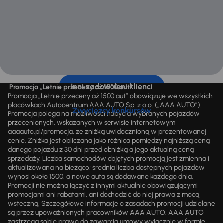
Inni zadowoleni klienci
Promocja „Letnie przeceny aż 1500 aut”
Promocja „Letnie przeceny aż 1500 aut” obowiązuje we wszystkich
placówkach Autocentrum AAA AUTO Sp. z o.o. („AAA AUTO”).
Zwycięzcy konkursów
Promocja polega na możliwości nabycia wybranych pojazdów
przecenionych, wskazanych w serwisie internetowym
aaaauto.pl/promocja, ze zniżką uwidocznioną w prezentowanej
cenie. Zniżka jest obliczana jako różnica pomiędzy najniższą ceną
danego pojazdu z 30 dni przed obniżką a jego aktualną ceną
sprzedaży. Liczba samochodów objętych promocją jest zmienna i
aktualizowana na bieżąco; średnia liczba dostępnych pojazdów
wynosi około 1500, a nowe auta są dodawane każdego dnia.
Promocji nie można łączyć z innymi aktualnie obowiązującymi
promocjami ani rabatami, ani dochodzić do niej prawa z mocą
wsteczną. Szczegółowe informacje o zasadach promocji udzielane
są przez upoważnionych pracowników AAA AUTO. AAA AUTO
zastrzega sobie prawo do zawarcia umowy wyłącznie w formie