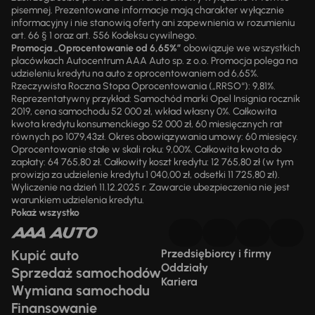
pisemnej. Prezentowane informacje mają charakter wyłącznie
informacyjny i nie stanowią oferty ani zapewnienia w rozumieniu
art. 66 § 1 oraz art. 556 Kodeksu cywilnego.
Promocja „Oprocentowanie od 6,65%”
obowiązuje we wszystkich
placówkach Autocentrum AAA Auto sp. z o.o. Promocja polega na
udzieleniu kredytu na auto z oprocentowaniem od 6,65%.
Rzeczywista Roczna Stopa Oprocentowania („RRSO“): 9,81%.
Reprezentatywny przykład: Samochód marki Opel Insignia rocznik
2019, cena samochodu 52 000 zł, wkład własny 0%. Całkowita
kwota kredytu konsumenckiego 52 000 zł, 60 miesięcznych rat
równych po 1079,43zł. Okres obowiązywania umowy: 60 miesięcy.
Oprocentowanie stałe w skali roku: 9,00%. Całkowita kwota do
zapłaty: 64 765,80 zł. Całkowity koszt kredytu: 12 765,80 zł (w tym
prowizja za udzielenie kredytu 1 040,00 zł, odsetki 11 725,80 zł).
Wyliczenie na dzień 11.12.2025 r. Zawarcie ubezpieczenia nie jest
warunkiem udzielenia kredytu.
Pokaż wszystko
Kupić auto
Przedsiębiorcy i firmy
Oddziały
Sprzedaż samochodów
Kariera
Wymiana samochodu
Finansowanie