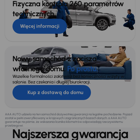
Fizyczna kontrola 260 parametrów
technicznych
Więcej informacji
Nowy samochód z zacisza
własnego domu.
Po prostu.
Wszelkie formalności załatwisz bez konieczności wizyty w
salonie. Bez czekania i długiej biurokracji.
Kup z dostawą do domu
AAA AUTO udziela na ten samochód dożywotniej gwarancji na legalne pochodzenie. Pojazd
został w pełni zweryfikowany w krajowych i zagranicznych bazach danych, a AAA AUTO
gwarantuje na piśmie, że wskazania licznika kilometrów odpowiadają rzeczywistemu
przebiegowi.
Najszersza gwarancja