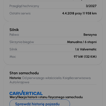
Przegląd techniczny
3/2027
Ostatni serwis
4.4.2018 przy 11 958 km
Silnik
Paliwo
Benzyna
Skrzynia biegów
Manualna
/ 6 stopni
Silnik
1.6 Valvematic
Moc
97 kW
(132 KM)
Stan samochodu
Historia:
Od pierwszego właściciela, Książka serwisowa,
Auta krajowe
Weryfikacja historii i stanu fizycznego samochodu
Sprawdź historię pojazdu