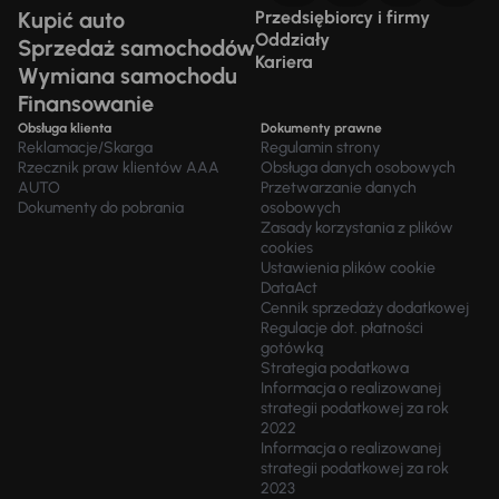
Kupić auto
Przedsiębiorcy i firmy
Oddziały
Sprzedaż samochodów
Kariera
Wymiana samochodu
Finansowanie
Obsługa klienta
Dokumenty prawne
Reklamacje/Skarga
Regulamin strony
Rzecznik praw klientów AAA
Obsługa danych osobowych
AUTO
Przetwarzanie danych
Dokumenty do pobrania
osobowych
Zasady korzystania z plików
cookies
Ustawienia plików cookie
DataAct
Cennik sprzedaży dodatkowej
Regulacje dot. płatności
gotówką
Strategia podatkowa
Informacja o realizowanej
strategii podatkowej za rok
2022
Informacja o realizowanej
strategii podatkowej za rok
2023