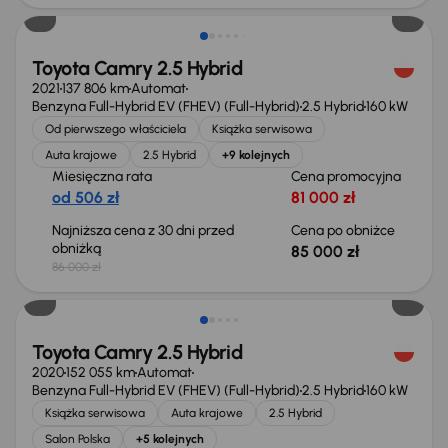
Toyota Camry 2.5 Hybrid
2021
137 806 km
Automat
Benzyna Full-Hybrid EV (FHEV) (Full-Hybrid)
2.5 Hybrid
160 kW
Od pierwszego właściciela
Książka serwisowa
Auta krajowe
2.5 Hybrid
+9 kolejnych
Miesięczna rata
Cena promocyjna
od 506 zł
81 000 zł
Najniższa cena z 30 dni przed
Cena po obniżce
obniżką
85 000 zł
86 000 zł
Toyota Camry 2.5 Hybrid
2020
152 055 km
Automat
Benzyna Full-Hybrid EV (FHEV) (Full-Hybrid)
2.5 Hybrid
160 kW
Książka serwisowa
Auta krajowe
2.5 Hybrid
Salon Polska
+5 kolejnych