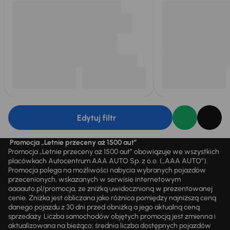
Edytuj filtr
Promocja „Letnie przeceny aż 1500 aut”
Promocja „Letnie przeceny aż 1500 aut” obowiązuje we wszystkich
placówkach Autocentrum AAA AUTO Sp. z o.o. („AAA AUTO”).
Promocja polega na możliwości nabycia wybranych pojazdów
przecenionych, wskazanych w serwisie internetowym
aaaauto.pl/promocja, ze zniżką uwidocznioną w prezentowanej
cenie. Zniżka jest obliczana jako różnica pomiędzy najniższą ceną
danego pojazdu z 30 dni przed obniżką a jego aktualną ceną
sprzedaży. Liczba samochodów objętych promocją jest zmienna i
aktualizowana na bieżąco; średnia liczba dostępnych pojazdów