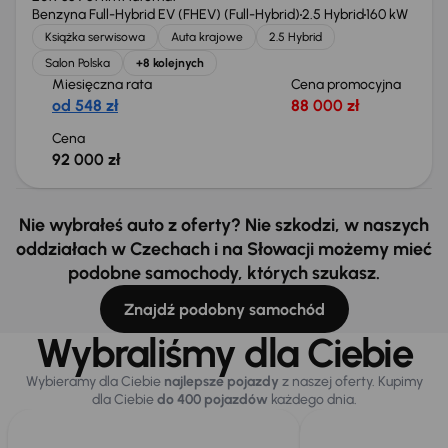
Benzyna Full-Hybrid EV (FHEV) (Full-Hybrid)
2.5 Hybrid
160 kW
Książka serwisowa
Auta krajowe
2.5 Hybrid
Salon Polska
+8 kolejnych
Miesięczna rata
Cena promocyjna
od 548 zł
88 000 zł
Cena
92 000 zł
Nie wybrałeś auto z oferty? Nie szkodzi, w naszych
oddziałach w Czechach i na Słowacji możemy mieć
podobne samochody, których szukasz.
Znajdź podobny samochód
Wybraliśmy dla Ciebie
Wybieramy dla Ciebie
najlepsze pojazdy
z naszej oferty. Kupimy
dla Ciebie
do 400 pojazdów
każdego dnia.