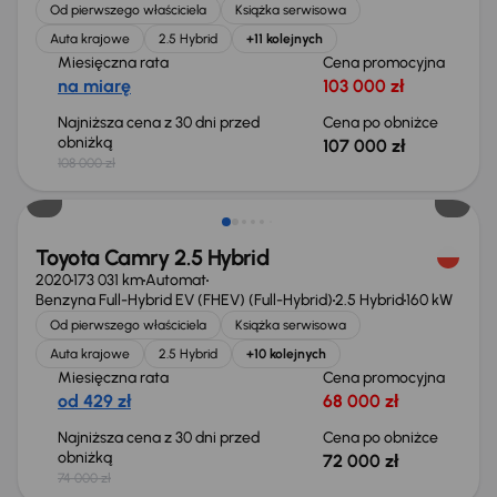
Od pierwszego właściciela
Książka serwisowa
Auta krajowe
2.5 Hybrid
+11 kolejnych
Miesięczna rata
Cena promocyjna
na miarę
103 000 zł
Najniższa cena z 30 dni przed
Cena po obniżce
obniżką
107 000 zł
108 000 zł
Taniej o 2 000 zł
Toyota Camry 2.5 Hybrid
2020
173 031 km
Automat
Benzyna Full-Hybrid EV (FHEV) (Full-Hybrid)
2.5 Hybrid
160 kW
Od pierwszego właściciela
Książka serwisowa
Auta krajowe
2.5 Hybrid
+10 kolejnych
Miesięczna rata
Cena promocyjna
od 429 zł
68 000 zł
Najniższa cena z 30 dni przed
Cena po obniżce
obniżką
72 000 zł
74 000 zł
Taniej o 1 000 zł