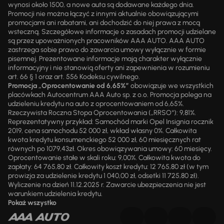
wynosi około 1500, a nowe auta są dodawane każdego dnia.
Promocji nie można łączyć z innymi aktualnie obowiązującymi
promocjami ani rabatami, ani dochodzić do niej prawa z mocą
wsteczną. Szczegółowe informacje o zasadach promocji udzielane
są przez upoważnionych pracowników AAA AUTO. AAA AUTO
zastrzega sobie prawo do zawarcia umowy wyłącznie w formie
pisemnej. Prezentowane informacje mają charakter wyłącznie
informacyjny i nie stanowią oferty ani zapewnienia w rozumieniu
art. 66 § 1 oraz art. 556 Kodeksu cywilnego.
Promocja „Oprocentowanie od 6,65%”
obowiązuje we wszystkich
placówkach Autocentrum AAA Auto sp. z o.o. Promocja polega na
udzieleniu kredytu na auto z oprocentowaniem od 6,65%.
Rzeczywista Roczna Stopa Oprocentowania („RRSO“): 9,81%.
Reprezentatywny przykład: Samochód marki Opel Insignia rocznik
2019, cena samochodu 52 000 zł, wkład własny 0%. Całkowita
kwota kredytu konsumenckiego 52 000 zł, 60 miesięcznych rat
równych po 1079,43zł. Okres obowiązywania umowy: 60 miesięcy.
Oprocentowanie stałe w skali roku: 9,00%. Całkowita kwota do
zapłaty: 64 765,80 zł. Całkowity koszt kredytu: 12 765,80 zł (w tym
prowizja za udzielenie kredytu 1 040,00 zł, odsetki 11 725,80 zł).
Wyliczenie na dzień 11.12.2025 r. Zawarcie ubezpieczenia nie jest
warunkiem udzielenia kredytu.
Pokaż wszystko