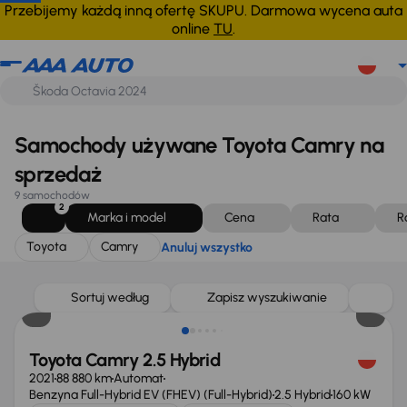
Toyota
Camry
Anuluj wszystko
Przebijemy każdą inną ofertę SKUPU. Darmowa wycena auta
online
TU
.
Samochody używane Toyota Camry na
sprzedaż
9 samochodów
2
Marka i model
Cena
Rata
R
Toyota
Camry
Anuluj wszystko
Taniej o 1 000 zł
Sortuj według
Zapisz wyszukiwanie
Toyota Camry 2.5 Hybrid
2021
88 880 km
Automat
Benzyna Full-Hybrid EV (FHEV) (Full-Hybrid)
2.5 Hybrid
160 kW