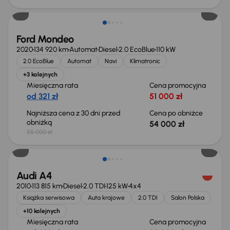
Ford Mondeo
2020
134 920 km
Automat
Diesel
2.0 EcoBlue
110 kW
2.0 EcoBlue
Automat
Navi
Klimatronic
+3 kolejnych
Miesięczna rata
Cena promocyjna
od 321 zł
51 000 zł
Najniższa cena z 30 dni przed
Cena po obniżce
obniżką
54 000 zł
55 000 zł
Audi A4
2010
113 815 km
Diesel
2.0 TDI
125 kW
4x4
Książka serwisowa
Auta krajowe
2.0 TDI
Salon Polska
+10 kolejnych
Miesięczna rata
Cena promocyjna