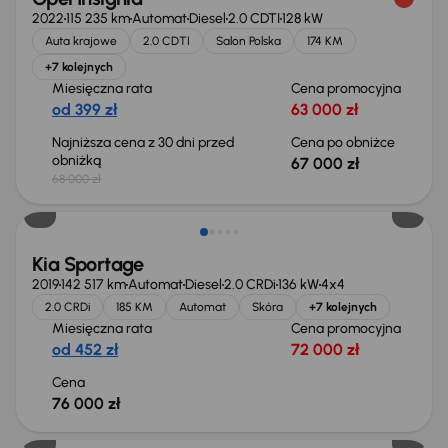
2022
115 235 km
Automat
Diesel
2.0 CDTI
128 kW
Auta krajowe
2.0 CDTI
Salon Polska
174 KM
+7 kolejnych
Miesięczna rata
Cena promocyjna
od 399 zł
63 000 zł
Najniższa cena z 30 dni przed
Cena po obniżce
obniżką
67 000 zł
68 000 zł
Kia Sportage
2019
142 517 km
Automat
Diesel
2.0 CRDi
136 kW
4x4
2.0 CRDi
185 KM
Automat
Skóra
+7 kolejnych
Miesięczna rata
Cena promocyjna
od 452 zł
72 000 zł
Cena
76 000 zł