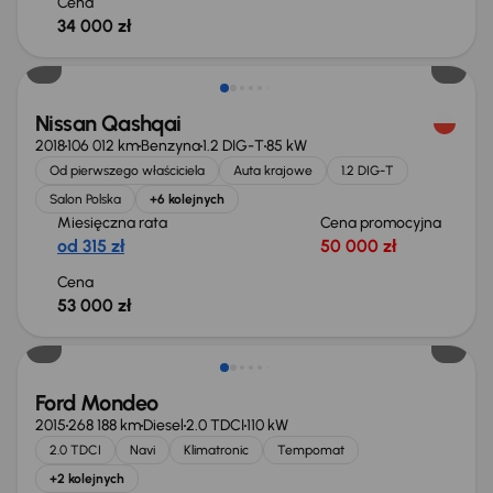
Cena
34 000 zł
Nissan Qashqai
2018
106 012 km
Benzyna
1.2 DIG-T
85 kW
Od pierwszego właściciela
Auta krajowe
1.2 DIG-T
Salon Polska
+6 kolejnych
Miesięczna rata
Cena promocyjna
od 315 zł
50 000 zł
Cena
53 000 zł
Taniej o 1 000 zł
Ford Mondeo
2015
268 188 km
Diesel
2.0 TDCI
110 kW
2.0 TDCI
Navi
Klimatronic
Tempomat
+2 kolejnych