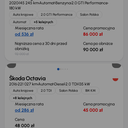
2020
145 245 km
Automat
Benzyna
2.0 GTI Performance
180 kW
Auta krajowe
2.0 GTI Performance
Salon Polska
Automat
+5 kolejnych
Miesięczna rata
Cena promocyjna
od 536 zł
86 000 zł
Najniższa cena z 30 dni przed
Cena po obniżce
obniżką
90 000 zł
92 000 zł
Škoda Octavia
2016
221 027 km
Automat
Diesel
2.0 TDI
135 kW
Auta krajowe
2.0 TDI
Salon Polska
184 KM
+8 kolejnych
Miesięczna rata
Cena promocyjna
od 286 zł
45 000 zł
Cena
48 000 zł