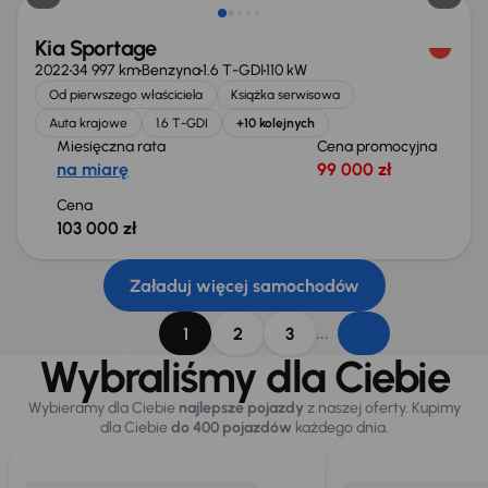
Kia Sportage
2022
34 997 km
Benzyna
1.6 T-GDI
110 kW
Od pierwszego właściciela
Książka serwisowa
Auta krajowe
1.6 T-GDI
+10 kolejnych
Miesięczna rata
Cena promocyjna
na miarę
99 000 zł
Cena
103 000 zł
Załaduj więcej samochodów
...
1
2
3
Wybraliśmy dla Ciebie
Wybieramy dla Ciebie
najlepsze pojazdy
z naszej oferty. Kupimy
dla Ciebie
do 400 pojazdów
każdego dnia.