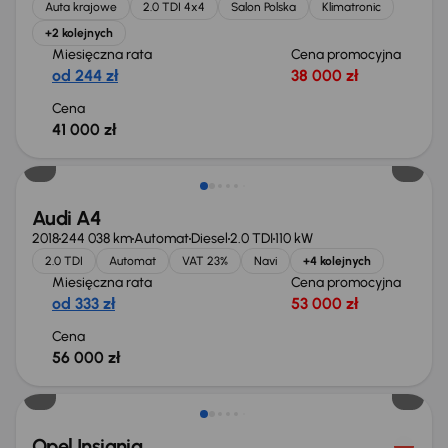
Auta krajowe
2.0 TDI 4x4
Salon Polska
Klimatronic
+2 kolejnych
Miesięczna rata
Cena promocyjna
od 244 zł
38 000 zł
Cena
41 000 zł
Możliwość odliczenia VAT
Audi A4
2018
244 038 km
Automat
Diesel
2.0 TDI
110 kW
2.0 TDI
Automat
VAT 23%
Navi
+4 kolejnych
Miesięczna rata
Cena promocyjna
od 333 zł
53 000 zł
Cena
56 000 zł
Taniej o 1 000 zł
Opel Insignia