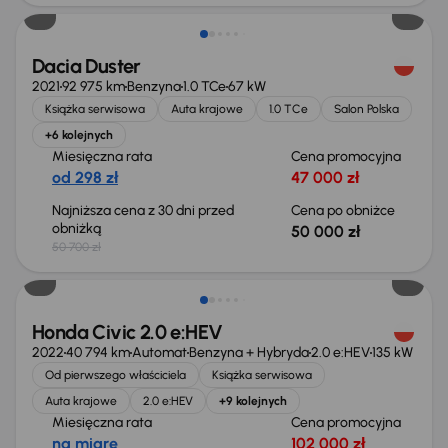
Dacia Duster
2021
92 975 km
Benzyna
1.0 TCe
67 kW
Książka serwisowa
Auta krajowe
1.0 TCe
Salon Polska
+6 kolejnych
Miesięczna rata
Cena promocyjna
od 298 zł
47 000 zł
Najniższa cena z 30 dni przed
Cena po obniżce
obniżką
50 000 zł
50 700 zł
Taniej o 2 000 zł
Honda Civic 2.0 e:HEV
2022
40 794 km
Automat
Benzyna + Hybryda
2.0 e:HEV
135 kW
Od pierwszego właściciela
Książka serwisowa
Auta krajowe
2.0 e:HEV
+9 kolejnych
Miesięczna rata
Cena promocyjna
na miarę
102 000 zł