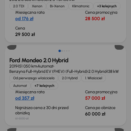
2.0 TDI
Xenon
Bi-Xenon
Klimatronic
+3 kolejnych
Miesięczna rata
Cena promocyjna
od 176 zł
28 500 zł
Cena
29 500 zł
Taniej o 1 500 zł
Ford Mondeo 2.0 Hybrid
2019
151 050 km
Automat
Benzyna Full-Hybrid EV (FHEV) (Full-Hybrid)
2.0 Hybrid
138 kW
Od pierwszego właściciela
2.0 Hybrid
1. Właściciel
Automat
+7 kolejnych
Miesięczna rata
Cena promocyjna
od 357 zł
57 000 zł
Najniższa cena z 30 dni przed
Cena po obniżce
obniżką
60 000 zł
61 500 zł