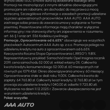
wynosi około 1500, a nowe auta są dodawane każdego dnia.
Promocji nie można łączyć z innymi aktualnie obowiązującymi
promocjami ani rabatami, ani dochodzić do niej prawa z mocą
wsteczną. Szczegółowe informacje o zasadach promocji udzielane
są przez upoważnionych pracowników AAA AUTO. AAA AUTO
zastrzega sobie prawo do zawarcia umowy wyłącznie w formie
pisemnej. Prezentowane informacje mają charakter wyłącznie
informacyjny i nie stanowią oferty ani zapewnienia w rozumieniu
art. 66 § 1 oraz art. 556 Kodeksu cywilnego.
Promocja „Oprocentowanie od 6,65%”
obowiązuje we wszystkich
placówkach Autocentrum AAA Auto sp. z o.o. Promocja polega na
udzieleniu kredytu na auto z oprocentowaniem od 6,65%.
Rzeczywista Roczna Stopa Oprocentowania („RRSO“): 9,81%.
Reprezentatywny przykład: Samochód marki Opel Insignia rocznik
2019, cena samochodu 52 000 zł, wkład własny 0%. Całkowita
kwota kredytu konsumenckiego 52 000 zł, 60 miesięcznych rat
równych po 1079,43zł. Okres obowiązywania umowy: 60 miesięcy.
Oprocentowanie stałe w skali roku: 9,00%. Całkowita kwota do
zapłaty: 64 765,80 zł. Całkowity koszt kredytu: 12 765,80 zł (w tym
prowizja za udzielenie kredytu 1 040,00 zł, odsetki 11 725,80 zł).
Wyliczenie na dzień 11.12.2025 r. Zawarcie ubezpieczenia nie jest
warunkiem udzielenia kredytu.
Pokaż wszystko