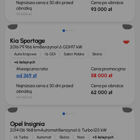
Najniższa cena z 30 dni przed
Cena po obniżce
obniżką
93 000 zł
94 000 zł
Taniej o 2 000 zł
Kia Sportage
2016
79 966 km
Benzyna
1.6 GDI
97 kW
Auta krajowe
1.6 GDI
Salon Polska
Skóra
+6 kolejnych
Miesięczna rata
Cena promocyjna
od 369 zł
58 000 zł
Najniższa cena z 30 dni przed
Cena po obniżce
obniżką
62 000 zł
64 000 zł
Opel Insignia
2014
136 968 km
Automat
Benzyna
1.6 Turbo
125 kW
1.6 Turbo
Automat
Skóra
Navi
+5 kolejnych