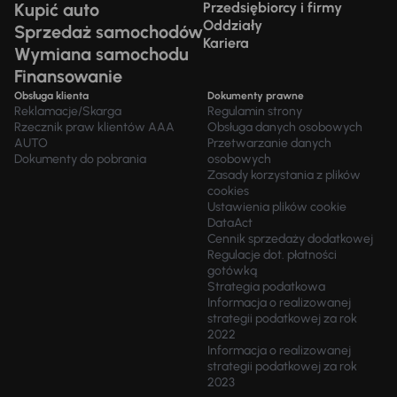
Kupić auto
Przedsiębiorcy i firmy
Oddziały
Sprzedaż samochodów
Kariera
Wymiana samochodu
Finansowanie
Obsługa klienta
Dokumenty prawne
Reklamacje/Skarga
Regulamin strony
Rzecznik praw klientów AAA
Obsługa danych osobowych
AUTO
Przetwarzanie danych
Dokumenty do pobrania
osobowych
Zasady korzystania z plików
cookies
Ustawienia plików cookie
DataAct
Cennik sprzedaży dodatkowej
Regulacje dot. płatności
gotówką
Strategia podatkowa
Informacja o realizowanej
strategii podatkowej za rok
2022
Informacja o realizowanej
strategii podatkowej za rok
2023