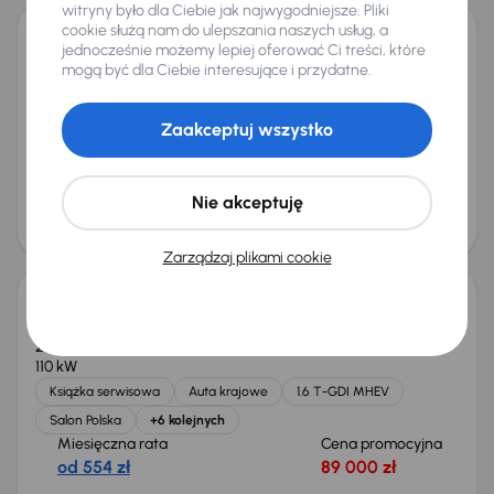
witryny było dla Ciebie jak najwygodniejsze. Pliki
cookie służą nam do ulepszania naszych usług, a
jednocześnie możemy lepiej oferować Ci treści, które
Audi A4
mogą być dla Ciebie interesujące i przydatne.
2015
188 788 km
Automat
Diesel
2.0 TDI
110 kW
2.0 TDI
Automat
Skóra
Navi
+6 kolejnych
Zaakceptuj wszystko
Miesięczna rata
Cena promocyjna
od 280 zł
44 000 zł
Najniższa cena z 30 dni przed
Cena po obniżce
Nie akceptuję
obniżką
47 000 zł
45 000 zł
Taniej o 1 000 zł
Zarządzaj plikami cookie
Kia Sportage 1.6 T-GDI MHEV
2023
67 171 km
Automat
Benzyna + Hybryda
1.6 T-GDI MHEV
110 kW
Książka serwisowa
Auta krajowe
1.6 T-GDI MHEV
Salon Polska
+6 kolejnych
Miesięczna rata
Cena promocyjna
od 554 zł
89 000 zł