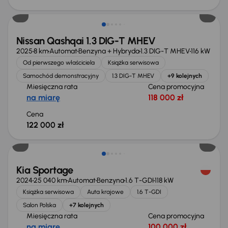
Od nowego taniej o 36 775 zł
Nissan Qashqai 1.3 DIG-T MHEV
2025
8 km
Automat
Benzyna + Hybryda
1.3 DIG-T MHEV
116 kW
Od pierwszego właściciela
Książka serwisowa
Samochód demonstracyjny
1.3 DIG-T MHEV
+9 kolejnych
Miesięczna rata
Cena promocyjna
na miarę
118 000 zł
Cena
122 000 zł
Taniej o 1 000 zł
Kia Sportage
2024
25 040 km
Automat
Benzyna
1.6 T-GDI
118 kW
Książka serwisowa
Auta krajowe
1.6 T-GDI
Salon Polska
+7 kolejnych
Miesięczna rata
Cena promocyjna
na miarę
100 000 zł