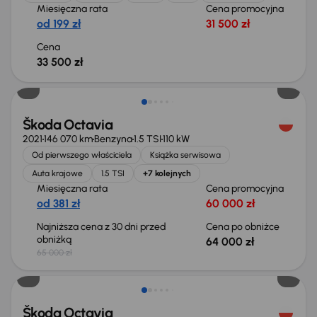
Miesięczna rata
Cena promocyjna
od 199 zł
31 500 zł
Cena
33 500 zł
Taniej o 1 000 zł
Škoda Octavia
2021
146 070 km
Benzyna
1.5 TSI
110 kW
Od pierwszego właściciela
Książka serwisowa
Auta krajowe
1.5 TSI
+7 kolejnych
Miesięczna rata
Cena promocyjna
od 381 zł
60 000 zł
Najniższa cena z 30 dni przed
Cena po obniżce
obniżką
64 000 zł
65 000 zł
Taniej o 1 500 zł
Škoda Octavia