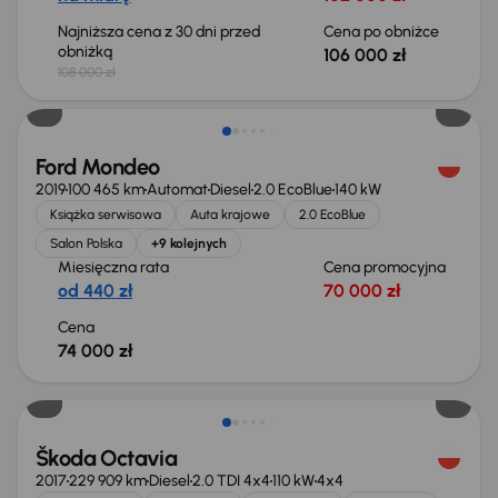
Najniższa cena z 30 dni przed
Cena po obniżce
obniżką
106 000 zł
108 000 zł
Ford Mondeo
2019
100 465 km
Automat
Diesel
2.0 EcoBlue
140 kW
Książka serwisowa
Auta krajowe
2.0 EcoBlue
Salon Polska
+9 kolejnych
Miesięczna rata
Cena promocyjna
od 440 zł
70 000 zł
Cena
74 000 zł
Škoda Octavia
2017
229 909 km
Diesel
2.0 TDI 4x4
110 kW
4x4