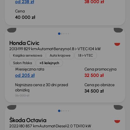
od 238 zł
38 000 zł
Cena
40 000 zł
Taniej o 1 500 zł
Honda Civic
2013
199 829 km
Automat
Benzyna
1.8 i-VTEC
104 kW
Książka serwisowa
Auta krajowe
1.8 i-VTEC
Salon Polska
+5 kolejnych
Miesięczna rata
Cena promocyjna
od 205 zł
32 500 zł
Najniższa cena z 30 dni przed
Cena po obniżce
obniżką
34 500 zł
36 000 zł
Świeżo skupione
Škoda Octavia
2022
180 857 km
Automat
Diesel
2.0 TDI
110 kW