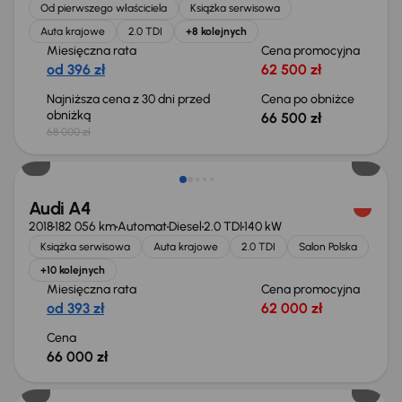
Od pierwszego właściciela
Książka serwisowa
Auta krajowe
2.0 TDI
+8 kolejnych
Miesięczna rata
Cena promocyjna
od 396 zł
62 500 zł
Najniższa cena z 30 dni przed
Cena po obniżce
obniżką
66 500 zł
68 000 zł
Audi A4
2018
182 056 km
Automat
Diesel
2.0 TDI
140 kW
Książka serwisowa
Auta krajowe
2.0 TDI
Salon Polska
+10 kolejnych
Miesięczna rata
Cena promocyjna
od 393 zł
62 000 zł
Cena
66 000 zł