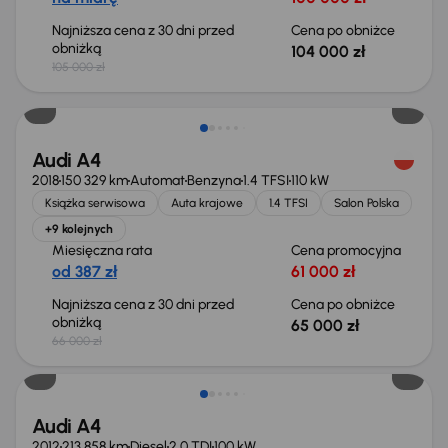
Najniższa cena z 30 dni przed
Cena po obniżce
obniżką
104 000 zł
105 000 zł
Taniej o 1 000 zł
Audi A4
2018
150 329 km
Automat
Benzyna
1.4 TFSI
110 kW
Książka serwisowa
Auta krajowe
1.4 TFSI
Salon Polska
+9 kolejnych
Miesięczna rata
Cena promocyjna
od 387 zł
61 000 zł
Najniższa cena z 30 dni przed
Cena po obniżce
obniżką
65 000 zł
66 000 zł
Audi A4
2012
213 858 km
Diesel
2.0 TDI
100 kW