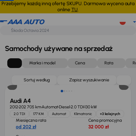
Przebijemy każdą inną ofertę SKUPU. Darmowa wycena auta
online
TU
.
Samochody używane na sprzedaż
Marka i model
Cena
Rata
R
Sortuj według
Zapisz wyszukiwanie
Audi A4
2012
202 705 km
Automat
Diesel
2.0 TDI
130 kW
2.0 TDI
177 KM
Automat
Klimatronic
+3 kolejnych
Miesięczna rata
Cena promocyjna
od 202 zł
32 000 zł