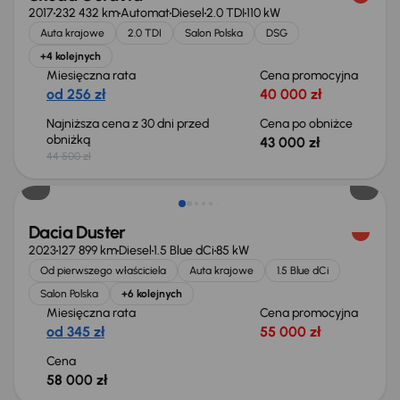
2017
232 432 km
Automat
Diesel
2.0 TDI
110 kW
Auta krajowe
2.0 TDI
Salon Polska
DSG
+4 kolejnych
Miesięczna rata
Cena promocyjna
od 256 zł
40 000 zł
Najniższa cena z 30 dni przed
Cena po obniżce
obniżką
43 000 zł
44 500 zł
Możliwość odliczenia VAT
Dacia Duster
2023
127 899 km
Diesel
1.5 Blue dCi
85 kW
Od pierwszego właściciela
Auta krajowe
1.5 Blue dCi
Salon Polska
+6 kolejnych
Miesięczna rata
Cena promocyjna
od 345 zł
55 000 zł
Cena
58 000 zł
Taniej o 700 zł