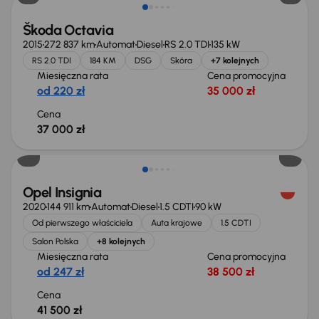
Škoda Octavia
2015
272 837 km
Automat
Diesel
RS 2.0 TDI
135 kW
RS 2.0 TDI
184 KM
DSG
Skóra
+7 kolejnych
Miesięczna rata
Cena promocyjna
od 220 zł
35 000 zł
Cena
37 000 zł
Możliwość odliczenia VAT
Opel Insignia
2020
144 911 km
Automat
Diesel
1.5 CDTI
90 kW
Od pierwszego właściciela
Auta krajowe
1.5 CDTI
Salon Polska
+8 kolejnych
Miesięczna rata
Cena promocyjna
od 247 zł
38 500 zł
Cena
41 500 zł
Taniej o 1 000 zł